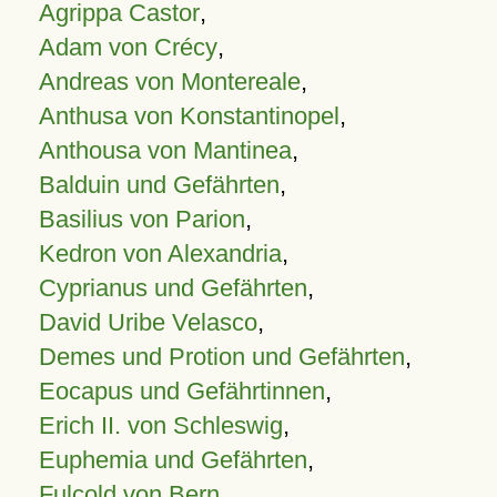
Agrippa Castor
,
Adam von Crécy
,
Andreas von Montereale
,
Anthusa von Konstantinopel
,
Anthousa von Mantinea
,
Balduin und Gefährten
,
Basilius von Parion
,
Kedron von Alexandria
,
Cyprianus und Gefährten
,
David Uribe Velasco
,
Demes und Protion und Gefährten
,
Eocapus und Gefährtinnen
,
Erich II. von Schleswig
,
Euphemia und Gefährten
,
Fulcold von Bern
,