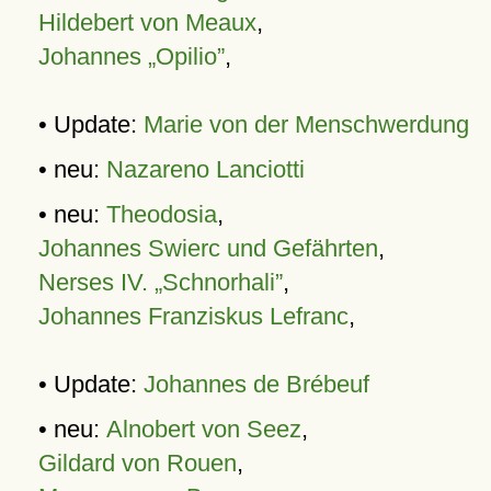
Hildebert von Meaux
,
Johannes „Opilio”
,
• Update:
Marie von der Menschwerdung
• neu:
Nazareno Lanciotti
• neu:
Theodosia
,
Johannes Swierc und Gefährten
,
Nerses IV. „Schnorhali”
,
Johannes Franziskus Lefranc
,
• Update:
Johannes de Brébeuf
• neu:
Alnobert von Seez
,
Gildard von Rouen
,