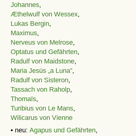
Johannes
,
Æthelwulf von Wessex
,
Lukas Bergin
,
Maximus
,
Nerveus von Melrose
,
Optatus und Gefährten
,
Radulf von Maidstone
,
Maria Jesús „a Luna”
,
Radulf von Sisteron
,
Tassach von Raholp
,
Thomaïs
,
Turibius von Le Mans
,
Wilicarus von Vienne
• neu:
Agapus und Gefährten
,