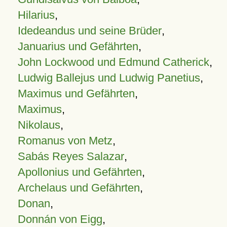
Hilarius
,
Idedeandus und seine Brüder
,
Januarius und Gefährten
,
John Lockwood und Edmund Catherick
,
Ludwig Ballejus und Ludwig Panetius
,
Maximus und Gefährten
,
Maximus
,
Nikolaus
,
Romanus von Metz
,
Sabás Reyes Salazar
,
Apollonius und Gefährten
,
Archelaus und Gefährten
,
Donan
,
Donnán von Eigg
,