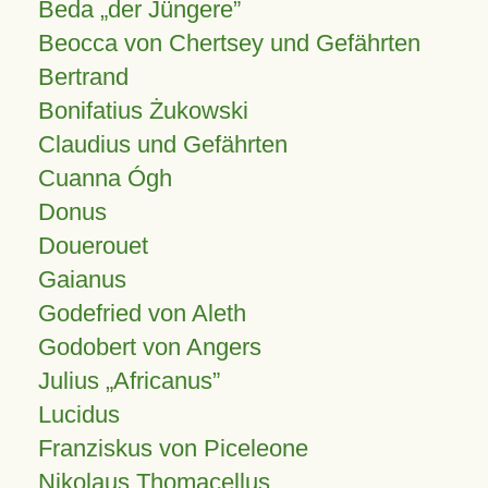
Beda „der Jüngere”
Beocca von Chertsey und Gefährten
Bertrand
Bonifatius Żukowski
Claudius und Gefährten
Cuanna Ógh
Donus
Douerouet
Gaianus
Godefried von Aleth
Godobert von Angers
Julius
Africanus
Lucidus
Franziskus von Piceleone
Nikolaus Thomacellus