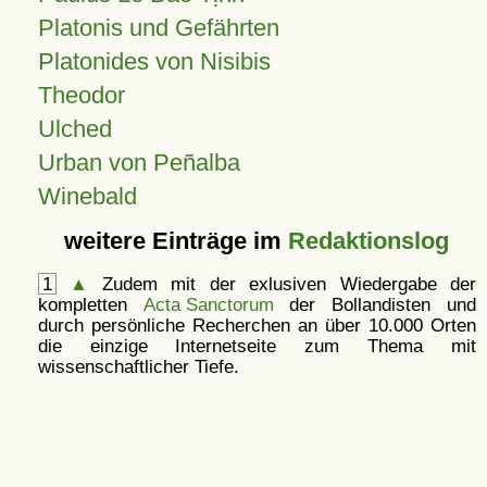
Platonis und Gefährten
Platonides von Nisibis
Theodor
Ulched
Urban von Peñalba
Winebald
weitere Einträge im
Redaktionslog
1
▲
Zudem mit der exlusiven Wiedergabe der
kompletten
Acta Sanctorum
der Bollandisten und
durch persönliche Recherchen an über 10.000 Orten
die einzige Internetseite zum Thema mit
wissenschaftlicher Tiefe.