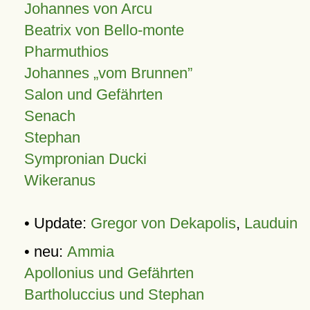
Johannes von Arcu
Beatrix von Bello-monte
Pharmuthios
Johannes
vom Brunnen
Salon und Gefährten
Senach
Stephan
Sympronian Ducki
Wikeranus
• Update:
Gregor von Dekapolis
,
Lauduin
• neu:
Ammia
Apollonius und Gefährten
Bartholuccius und Stephan