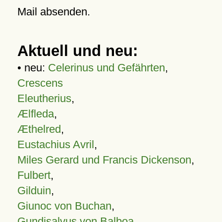
Mail absenden.
Aktuell und neu:
• neu:
Celerinus und Gefährten
,
Crescens
Eleutherius
,
Ælfleda
,
Æthelred
,
Eustachius Avril
,
Miles Gerard und Francis Dickenson
,
Fulbert
,
Gilduin
,
Giunoc von Buchan
,
Gundisalvus von Balboa
,