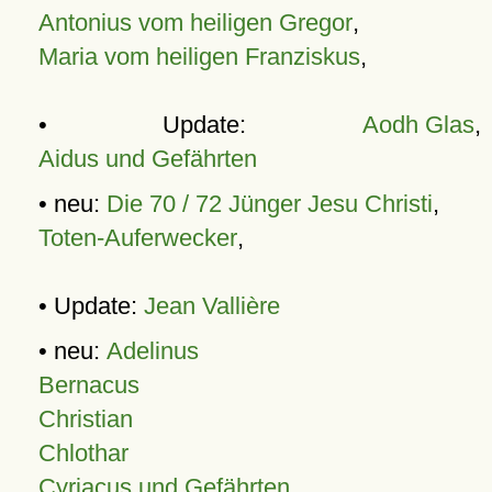
Antonius vom heiligen Gregor
,
Maria vom heiligen Franziskus
,
• Update:
Aodh Glas
,
Aidus und Gefährten
• neu:
Die 70 / 72 Jünger Jesu Christi
,
Toten-Auferwecker
,
• Update:
Jean Vallière
• neu:
Adelinus
Bernacus
Christian
Chlothar
Cyriacus und Gefährten