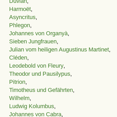
Duvian
,
Harmoët
,
Asyncritus
,
Phlegon
,
Johannes von Organyà
,
Sieben Jungfrauen
,
Julian vom heiligen Augustinus Martinet
,
Cléden
,
Leodebold von Fleury
,
Theodor und Pausilypus
,
Pitrion
,
Timotheus und Gefährten
,
Wilhelm
,
Ludwig Kolumbus
,
Johannes von Cabra
,