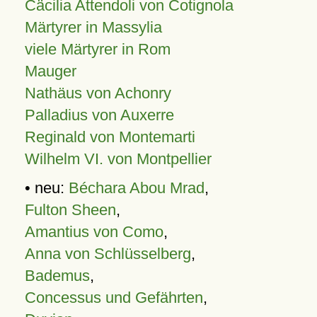
Cäcilia Attendoli von Cotignola
Märtyrer in Massylia
viele Märtyrer in Rom
Mauger
Nathäus von Achonry
Palladius von Auxerre
Reginald von Montemarti
Wilhelm VI. von Montpellier
• neu:
Béchara Abou Mrad
,
Fulton Sheen
,
Amantius von Como
,
Anna von Schlüsselberg
,
Bademus
,
Concessus und Gefährten
,