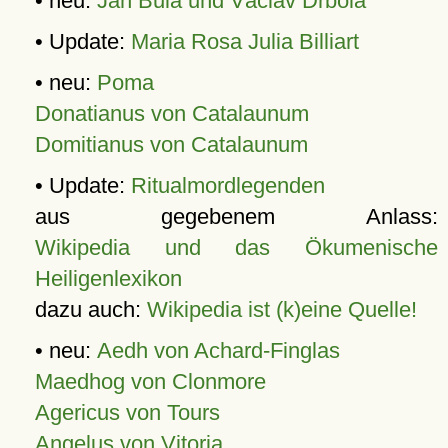
• neu:
Jan Bula und Václav Drbola
• Update:
Maria Rosa Julia Billiart
• neu:
Poma
Donatianus von Catalaunum
Domitianus von Catalaunum
• Update:
Ritualmordlegenden
aus gegebenem Anlass:
Wikipedia und das Ökumenische
Heiligenlexikon
dazu auch:
Wikipedia ist (k)eine Quelle!
• neu:
Aedh von Achard-Finglas
Maedhog von Clonmore
Agericus von Tours
Angelus von Vitoria