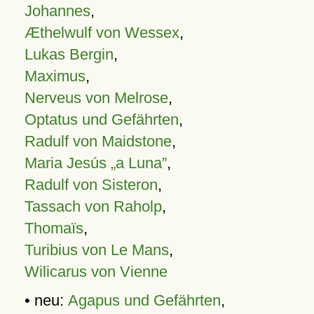
Johannes
,
Æthelwulf von Wessex
,
Lukas Bergin
,
Maximus
,
Nerveus von Melrose
,
Optatus und Gefährten
,
Radulf von Maidstone
,
Maria Jesús „a Luna”
,
Radulf von Sisteron
,
Tassach von Raholp
,
Thomaïs
,
Turibius von Le Mans
,
Wilicarus von Vienne
• neu:
Agapus und Gefährten
,