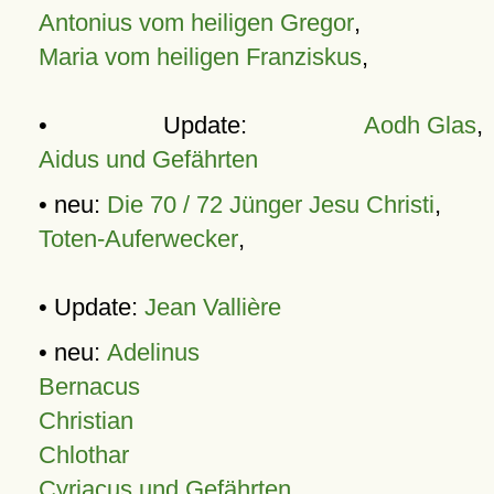
Antonius vom heiligen Gregor
,
Maria vom heiligen Franziskus
,
• Update:
Aodh Glas
,
Aidus und Gefährten
• neu:
Die 70 / 72 Jünger Jesu Christi
,
Toten-Auferwecker
,
• Update:
Jean Vallière
• neu:
Adelinus
Bernacus
Christian
Chlothar
Cyriacus und Gefährten