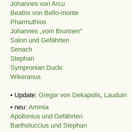
Johannes von Arcu
Beatrix von Bello-monte
Pharmuthios
Johannes
vom Brunnen
Salon und Gefährten
Senach
Stephan
Sympronian Ducki
Wikeranus
• Update:
Gregor von Dekapolis
,
Lauduin
• neu:
Ammia
Apollonius und Gefährten
Bartholuccius und Stephan