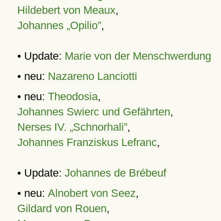
Hildebert von Meaux
,
Johannes „Opilio”
,
• Update:
Marie von der Menschwerdung
• neu:
Nazareno Lanciotti
• neu:
Theodosia
,
Johannes Swierc und Gefährten
,
Nerses IV. „Schnorhali”
,
Johannes Franziskus Lefranc
,
• Update:
Johannes de Brébeuf
• neu:
Alnobert von Seez
,
Gildard von Rouen
,