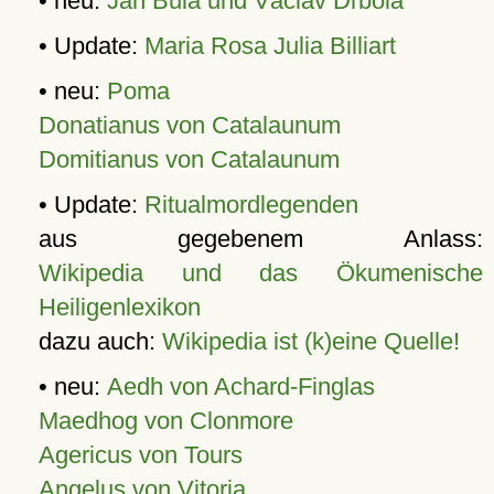
• neu:
Jan Bula und Václav Drbola
• Update:
Maria Rosa Julia Billiart
• neu:
Poma
Donatianus von Catalaunum
Domitianus von Catalaunum
• Update:
Ritualmordlegenden
aus gegebenem Anlass:
Wikipedia und das Ökumenische
Heiligenlexikon
dazu auch:
Wikipedia ist (k)eine Quelle!
• neu:
Aedh von Achard-Finglas
Maedhog von Clonmore
Agericus von Tours
Angelus von Vitoria