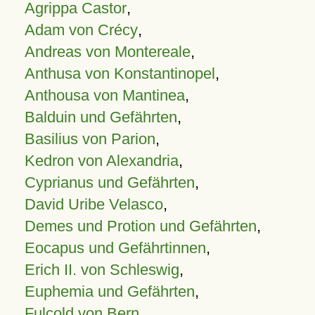
Agrippa Castor
,
Adam von Crécy
,
Andreas von Montereale
,
Anthusa von Konstantinopel
,
Anthousa von Mantinea
,
Balduin und Gefährten
,
Basilius von Parion
,
Kedron von Alexandria
,
Cyprianus und Gefährten
,
David Uribe Velasco
,
Demes und Protion und Gefährten
,
Eocapus und Gefährtinnen
,
Erich II. von Schleswig
,
Euphemia und Gefährten
,
Fulcold von Bern
,