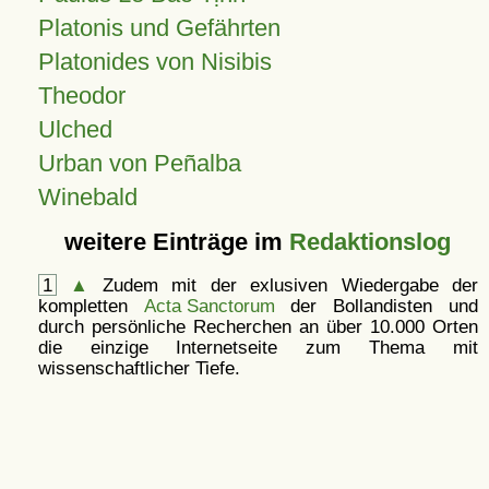
Platonis und Gefährten
Platonides von Nisibis
Theodor
Ulched
Urban von Peñalba
Winebald
weitere Einträge im
Redaktionslog
1
▲
Zudem mit der exlusiven Wiedergabe der
kompletten
Acta Sanctorum
der Bollandisten und
durch persönliche Recherchen an über 10.000 Orten
die einzige Internetseite zum Thema mit
wissenschaftlicher Tiefe.