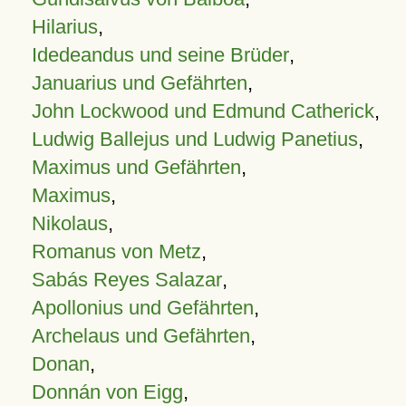
Hilarius
,
Idedeandus und seine Brüder
,
Januarius und Gefährten
,
John Lockwood und Edmund Catherick
,
Ludwig Ballejus und Ludwig Panetius
,
Maximus und Gefährten
,
Maximus
,
Nikolaus
,
Romanus von Metz
,
Sabás Reyes Salazar
,
Apollonius und Gefährten
,
Archelaus und Gefährten
,
Donan
,
Donnán von Eigg
,