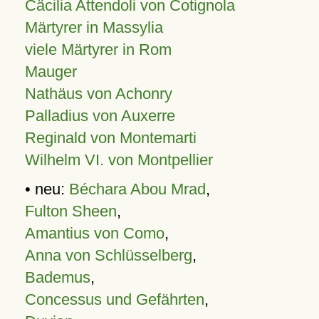
Cäcilia Attendoli von Cotignola
Märtyrer in Massylia
viele Märtyrer in Rom
Mauger
Nathäus von Achonry
Palladius von Auxerre
Reginald von Montemarti
Wilhelm VI. von Montpellier
• neu:
Béchara Abou Mrad
,
Fulton Sheen
,
Amantius von Como
,
Anna von Schlüsselberg
,
Bademus
,
Concessus und Gefährten
,