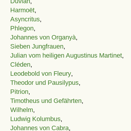
Duvian
,
Harmoët
,
Asyncritus
,
Phlegon
,
Johannes von Organyà
,
Sieben Jungfrauen
,
Julian vom heiligen Augustinus Martinet
,
Cléden
,
Leodebold von Fleury
,
Theodor und Pausilypus
,
Pitrion
,
Timotheus und Gefährten
,
Wilhelm
,
Ludwig Kolumbus
,
Johannes von Cabra
,