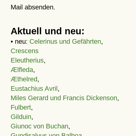
Mail absenden.
Aktuell und neu:
• neu:
Celerinus und Gefährten
,
Crescens
Eleutherius
,
Ælfleda
,
Æthelred
,
Eustachius Avril
,
Miles Gerard und Francis Dickenson
,
Fulbert
,
Gilduin
,
Giunoc von Buchan
,
Gundisalvus von Balboa
,