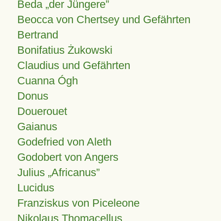
Beda „der Jüngere”
Beocca von Chertsey und Gefährten
Bertrand
Bonifatius Żukowski
Claudius und Gefährten
Cuanna Ógh
Donus
Douerouet
Gaianus
Godefried von Aleth
Godobert von Angers
Julius
Africanus
Lucidus
Franziskus von Piceleone
Nikolaus Thomacellus