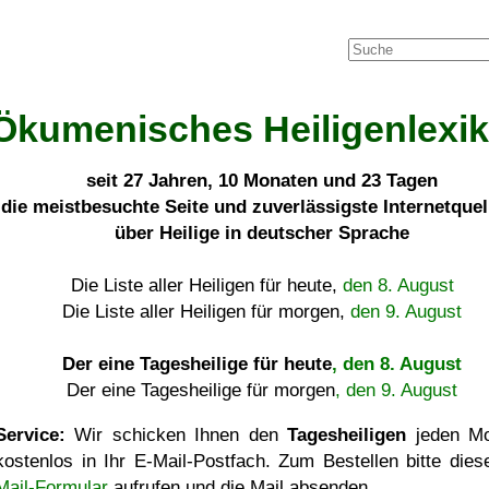
Ökumenisches Heiligenlexi
seit
27 Jahren, 10 Monaten und 23 Tagen
die meistbesuchte Seite und zuverlässigste Internetque
über Heilige in deutscher Sprache
Die Liste aller Heiligen für heute,
den 8. August
Die Liste aller Heiligen für morgen,
den 9. August
Der eine Tagesheilige für heute
, den 8. August
Der eine Tagesheilige für morgen
, den 9. August
Service:
Wir schicken Ihnen den
Tagesheiligen
jeden Mo
kostenlos in Ihr E-Mail-Postfach. Zum Bestellen bitte die
Mail-Formular
aufrufen und die Mail absenden.