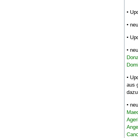
• Up
• ne
• Up
• ne
Dona
Domi
• Up
aus 
dazu
• ne
Maed
Ager
Ange
Canc