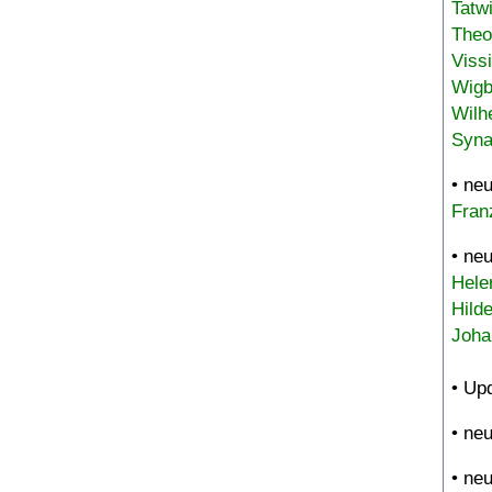
Tatw
Theo
Viss
Wigb
Wilh
Syna
• ne
Fran
• ne
Hele
Hild
Joha
• Up
• ne
• ne