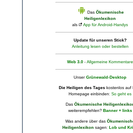
Das
Ökumenische
Heiligenlexikon
als
App für Android-Handys
Update für unseren Stick?
Anleitung lesen oder bestellen
Web 3.0
-
Allgemeine Kommentare
Unser
Grünewald-Desktop
Die Heiligen des Tages
kostenlos auf 
Homepage einbinden:
So geht es
Das
Ökumenische Heiligenlexiko
weiterempfehlen?
Banner + links
Was andere über das
Ökumenisch
Heiligenlexikon
sagen:
Lob und Kri