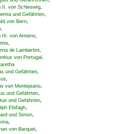
h II. von Schleswig
,
emia und Gefährten
,
old von Bern
,
o
,
 III. von Amiens
,
nna
,
nna de Lambertini
,
entius von Portugal
,
aretha
s und Gefährten
,
ius
,
us von Montepiano
,
us und Gefährten
,
tus und Gefährten
,
lph Ebifagh
,
ard und Simon
,
anna
,
han von Barquel
,