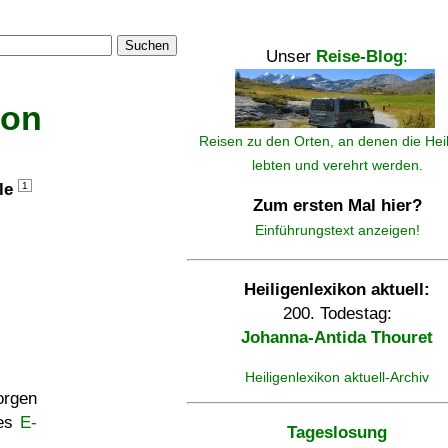
Suchen
Unser
Reise-Blog
:
kon
Reisen zu den Orten, an denen die Hei
lebten und verehrt werden.
lle
1
Zum ersten Mal hier?
Einführungstext anzeigen!
Heiligenlexikon aktuell:
200. Todestag:
Johanna-Antida Thouret
Heiligenlexikon aktuell-Archiv
rgen
ses
E-
Tageslosung