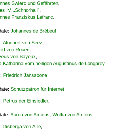
nnes Swierc und Gefährten
,
es IV. „Schnorhali”
,
nnes Franziskus Lefranc
,
date:
Johannes de Brébeuf
u:
Alnobert von Seez
,
ard von Rouen
,
eus von Bayeux
,
a Katharina vom heiligen Augustinus de Longprey
u:
Friedrich Janssoone
date:
Schutzpatron für Internet
u:
Petrus der Einsiedler
,
date:
Aurea von Amiens
,
Wulfia von Amiens
u:
Itisberga von Aire
,