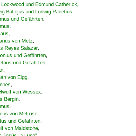
 Lockwood und Edmund Catherick
,
ig Ballejus und Ludwig Panetius
,
mus und Gefährten
,
imus
,
laus
,
nus von Metz
,
s Reyes Salazar
,
lonius und Gefährten
,
elaus und Gefährten
,
an
,
án von Eigg
,
nnes
,
lwulf von Wessex
,
s Bergin
,
imus
,
eus von Melrose
,
tus und Gefährten
,
lf von Maidstone
,
a Jesús „a Luna”
,