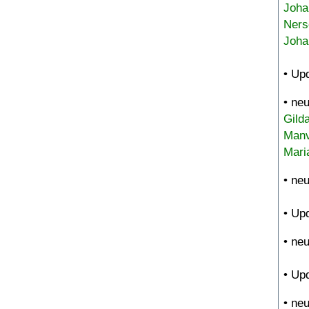
Joha
Ners
Joha
• Up
• ne
Gild
Manv
Mari
• ne
• Up
• ne
• Up
• ne