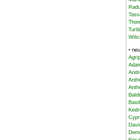
Radu
Tass
Tho
Turi
Wili
• ne
Agri
Adam
Andr
Anth
Anth
Bald
Basi
Kedr
Cypr
Davi
Deme
Eoca