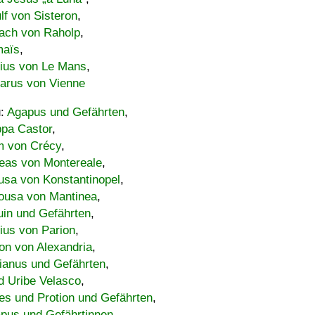
lf von Sisteron
,
ach von Raholp
,
maïs
,
bius von Le Mans
,
carus von Vienne
u:
Agapus und Gefährten
,
ppa Castor
,
 von Crécy
,
eas von Montereale
,
usa von Konstantinopel
,
ousa von Mantinea
,
uin und Gefährten
,
lius von Parion
,
on von Alexandria
,
ianus und Gefährten
,
d Uribe Velasco
,
s und Protion und Gefährten
,
pus und Gefährtinnen
,