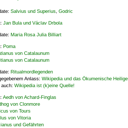
date:
Salvius und Superius
,
Godric
u:
Jan Bula und Václav Drbola
date:
Maria Rosa Julia Billiart
u:
Poma
tianus von Catalaunum
tianus von Catalaunum
date:
Ritualmordlegenden
gegebenem Anlass:
Wikipedia und das Ökumenische Heilige
 auch:
Wikipedia ist (k)eine Quelle!
u:
Aedh von Achard-Finglas
hog von Clonmore
icus von Tours
lus von Vitoria
ianus und Gefährten