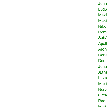
John
Ludw
Maxi
Max
Niko
Roma
Sabá
Apol
Arch
Don
Donn
Joha
Æthe
Luka
Max
Nerv
Opta
Radu
Mari