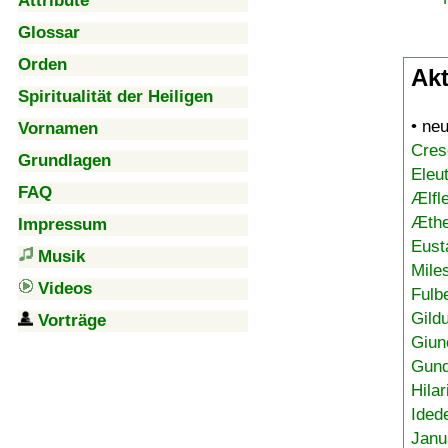
Attribute
Glossar
Orden
Akt
Spiritualität der Heiligen
• ne
Vornamen
Cres
Grundlagen
Eleu
FAQ
Ælfl
Æthe
Impressum
Eust
Musik
Mile
Videos
Fulb
Gild
Vorträge
Giun
Gund
Hilar
Ided
Janu