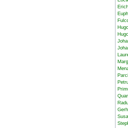
Eric
Euph
Fulc
Hug
Hugo
Joha
Joha
Laur
Marg
Mena
Parc
Petr
Prim
Quar
Radu
Gerh
Sus
Step