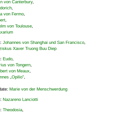
in von Canterbury
,
dorich
,
ia von Fermo
,
ert
,
elm von Toulouse
,
xarium
u:
Johannes von Shanghai und San Francisco
,
ziskus Xaver Truong Buu Diep
u:
Eudo
,
rius von Tongern
,
ebert von Meaux
,
nnes „Opilio”
,
date:
Marie von der Menschwerdung
u:
Nazareno Lanciotti
u:
Theodosia
,