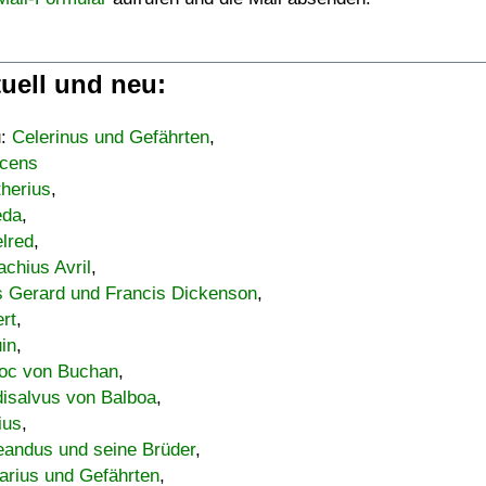
uell und neu:
u:
Celerinus und Gefährten
,
cens
therius
,
eda
,
lred
,
achius Avril
,
s Gerard und Francis Dickenson
,
ert
,
uin
,
oc von Buchan
,
isalvus von Balboa
,
ius
,
eandus und seine Brüder
,
arius und Gefährten
,