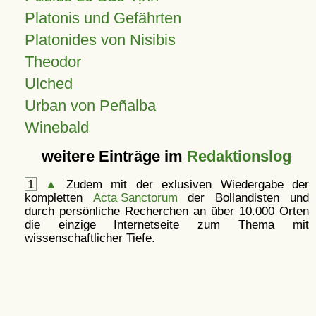
Platonis und Gefährten
Platonides von Nisibis
Theodor
Ulched
Urban von Peñalba
Winebald
weitere Einträge im
Redaktionslog
1
▲
Zudem mit der exlusiven Wiedergabe der
kompletten
Acta Sanctorum
der Bollandisten und
durch persönliche Recherchen an über 10.000 Orten
die einzige Internetseite zum Thema mit
wissenschaftlicher Tiefe.