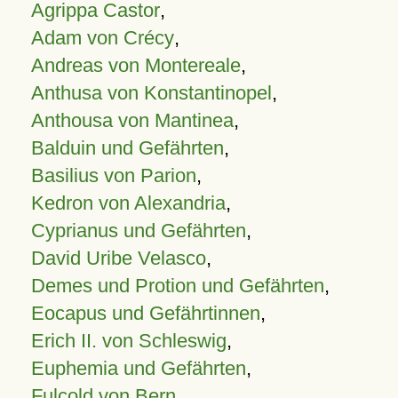
Agrippa Castor
,
Adam von Crécy
,
Andreas von Montereale
,
Anthusa von Konstantinopel
,
Anthousa von Mantinea
,
Balduin und Gefährten
,
Basilius von Parion
,
Kedron von Alexandria
,
Cyprianus und Gefährten
,
David Uribe Velasco
,
Demes und Protion und Gefährten
,
Eocapus und Gefährtinnen
,
Erich II. von Schleswig
,
Euphemia und Gefährten
,
Fulcold von Bern
,