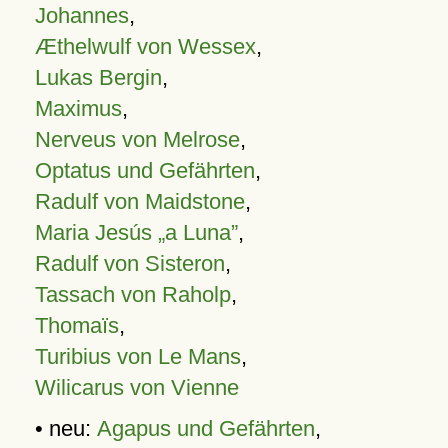
Johannes
,
Æthelwulf von Wessex
,
Lukas Bergin
,
Maximus
,
Nerveus von Melrose
,
Optatus und Gefährten
,
Radulf von Maidstone
,
Maria Jesús „a Luna”
,
Radulf von Sisteron
,
Tassach von Raholp
,
Thomaïs
,
Turibius von Le Mans
,
Wilicarus von Vienne
• neu:
Agapus und Gefährten
,