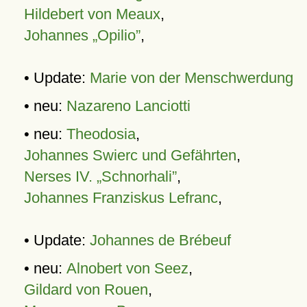
Hildebert von Meaux
,
Johannes „Opilio”
,
• Update:
Marie von der Menschwerdung
• neu:
Nazareno Lanciotti
• neu:
Theodosia
,
Johannes Swierc und Gefährten
,
Nerses IV. „Schnorhali”
,
Johannes Franziskus Lefranc
,
• Update:
Johannes de Brébeuf
• neu:
Alnobert von Seez
,
Gildard von Rouen
,