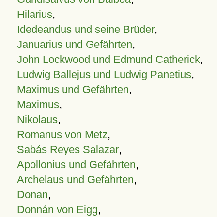
Hilarius
,
Idedeandus und seine Brüder
,
Januarius und Gefährten
,
John Lockwood und Edmund Catherick
,
Ludwig Ballejus und Ludwig Panetius
,
Maximus und Gefährten
,
Maximus
,
Nikolaus
,
Romanus von Metz
,
Sabás Reyes Salazar
,
Apollonius und Gefährten
,
Archelaus und Gefährten
,
Donan
,
Donnán von Eigg
,