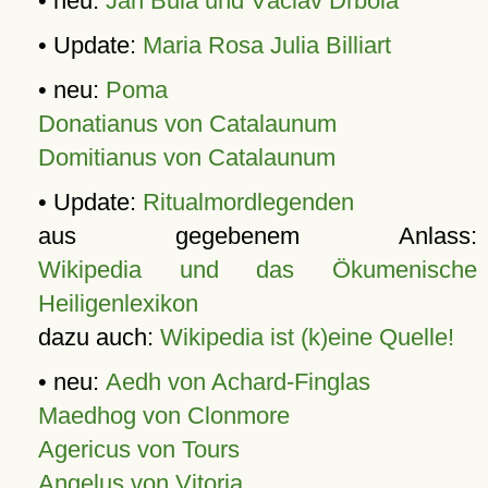
• neu:
Jan Bula und Václav Drbola
• Update:
Maria Rosa Julia Billiart
• neu:
Poma
Donatianus von Catalaunum
Domitianus von Catalaunum
• Update:
Ritualmordlegenden
aus gegebenem Anlass:
Wikipedia und das Ökumenische
Heiligenlexikon
dazu auch:
Wikipedia ist (k)eine Quelle!
• neu:
Aedh von Achard-Finglas
Maedhog von Clonmore
Agericus von Tours
Angelus von Vitoria