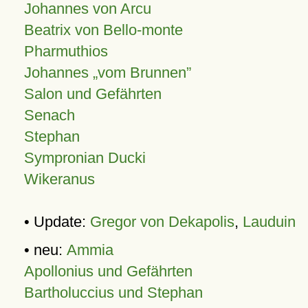
Johannes von Arcu
Beatrix von Bello-monte
Pharmuthios
Johannes
vom Brunnen
Salon und Gefährten
Senach
Stephan
Sympronian Ducki
Wikeranus
• Update:
Gregor von Dekapolis
,
Lauduin
• neu:
Ammia
Apollonius und Gefährten
Bartholuccius und Stephan