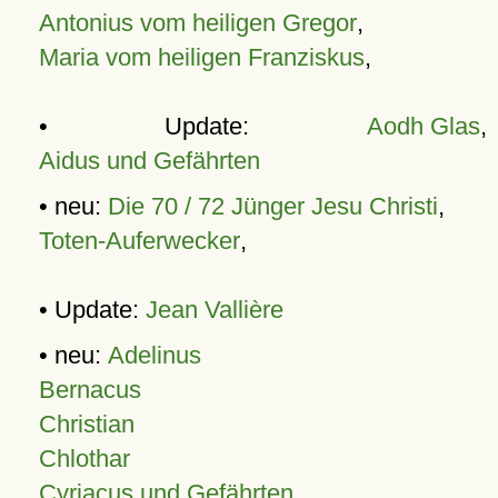
Antonius vom heiligen Gregor
,
Maria vom heiligen Franziskus
,
• Update:
Aodh Glas
,
Aidus und Gefährten
• neu:
Die 70 / 72 Jünger Jesu Christi
,
Toten-Auferwecker
,
• Update:
Jean Vallière
• neu:
Adelinus
Bernacus
Christian
Chlothar
Cyriacus und Gefährten