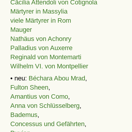
Cäcilia Attendoli von Cotignola
Märtyrer in Massylia
viele Märtyrer in Rom
Mauger
Nathäus von Achonry
Palladius von Auxerre
Reginald von Montemarti
Wilhelm VI. von Montpellier
• neu:
Béchara Abou Mrad
,
Fulton Sheen
,
Amantius von Como
,
Anna von Schlüsselberg
,
Bademus
,
Concessus und Gefährten
,