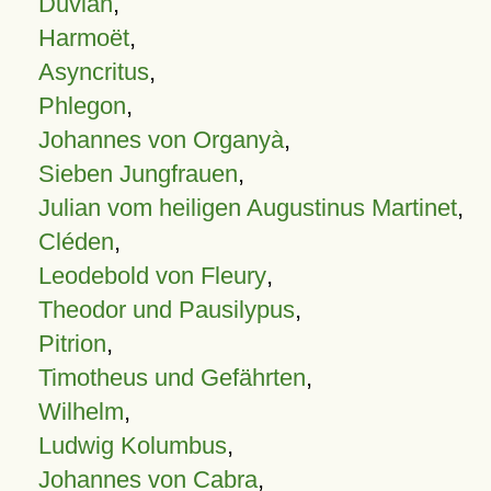
Duvian
,
Harmoët
,
Asyncritus
,
Phlegon
,
Johannes von Organyà
,
Sieben Jungfrauen
,
Julian vom heiligen Augustinus Martinet
,
Cléden
,
Leodebold von Fleury
,
Theodor und Pausilypus
,
Pitrion
,
Timotheus und Gefährten
,
Wilhelm
,
Ludwig Kolumbus
,
Johannes von Cabra
,