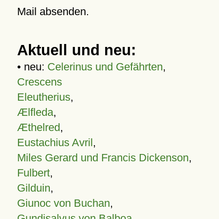
Mail absenden.
Aktuell und neu:
• neu:
Celerinus und Gefährten
,
Crescens
Eleutherius
,
Ælfleda
,
Æthelred
,
Eustachius Avril
,
Miles Gerard und Francis Dickenson
,
Fulbert
,
Gilduin
,
Giunoc von Buchan
,
Gundisalvus von Balboa
,