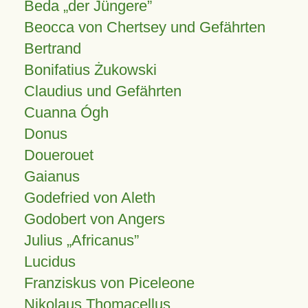
Beda „der Jüngere”
Beocca von Chertsey und Gefährten
Bertrand
Bonifatius Żukowski
Claudius und Gefährten
Cuanna Ógh
Donus
Douerouet
Gaianus
Godefried von Aleth
Godobert von Angers
Julius
Africanus
Lucidus
Franziskus von Piceleone
Nikolaus Thomacellus