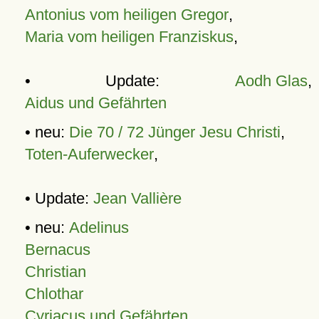
Antonius vom heiligen Gregor
,
Maria vom heiligen Franziskus
,
• Update:
Aodh Glas
,
Aidus und Gefährten
• neu:
Die 70 / 72 Jünger Jesu Christi
,
Toten-Auferwecker
,
• Update:
Jean Vallière
• neu:
Adelinus
Bernacus
Christian
Chlothar
Cyriacus und Gefährten