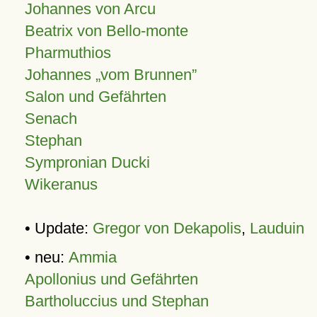
Johannes von Arcu
Beatrix von Bello-monte
Pharmuthios
Johannes
vom Brunnen
Salon und Gefährten
Senach
Stephan
Sympronian Ducki
Wikeranus
• Update:
Gregor von Dekapolis
,
Lauduin
• neu:
Ammia
Apollonius und Gefährten
Bartholuccius und Stephan