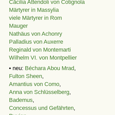
Cäcilia Attendoli von Cotignola
Märtyrer in Massylia
viele Märtyrer in Rom
Mauger
Nathäus von Achonry
Palladius von Auxerre
Reginald von Montemarti
Wilhelm VI. von Montpellier
• neu:
Béchara Abou Mrad
,
Fulton Sheen
,
Amantius von Como
,
Anna von Schlüsselberg
,
Bademus
,
Concessus und Gefährten
,