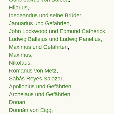
Hilarius
,
Idedeandus und seine Brüder
,
Januarius und Gefährten
,
John Lockwood und Edmund Catherick
,
Ludwig Ballejus und Ludwig Panetius
,
Maximus und Gefährten
,
Maximus
,
Nikolaus
,
Romanus von Metz
,
Sabás Reyes Salazar
,
Apollonius und Gefährten
,
Archelaus und Gefährten
,
Donan
,
Donnán von Eigg
,