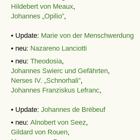
Hildebert von Meaux
,
Johannes „Opilio”
,
• Update:
Marie von der Menschwerdung
• neu:
Nazareno Lanciotti
• neu:
Theodosia
,
Johannes Swierc und Gefährten
,
Nerses IV. „Schnorhali”
,
Johannes Franziskus Lefranc
,
• Update:
Johannes de Brébeuf
• neu:
Alnobert von Seez
,
Gildard von Rouen
,