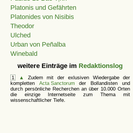
Platonis und Gefährten
Platonides von Nisibis
Theodor
Ulched
Urban von Peñalba
Winebald
weitere Einträge im
Redaktionslog
1
▲
Zudem mit der exlusiven Wiedergabe der
kompletten
Acta Sanctorum
der Bollandisten und
durch persönliche Recherchen an über 10.000 Orten
die einzige Internetseite zum Thema mit
wissenschaftlicher Tiefe.