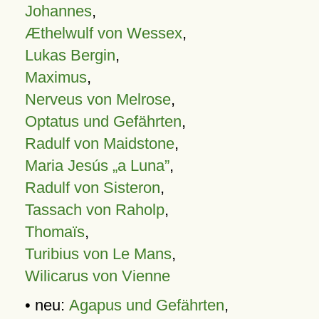
Johannes
,
Æthelwulf von Wessex
,
Lukas Bergin
,
Maximus
,
Nerveus von Melrose
,
Optatus und Gefährten
,
Radulf von Maidstone
,
Maria Jesús „a Luna”
,
Radulf von Sisteron
,
Tassach von Raholp
,
Thomaïs
,
Turibius von Le Mans
,
Wilicarus von Vienne
• neu:
Agapus und Gefährten
,