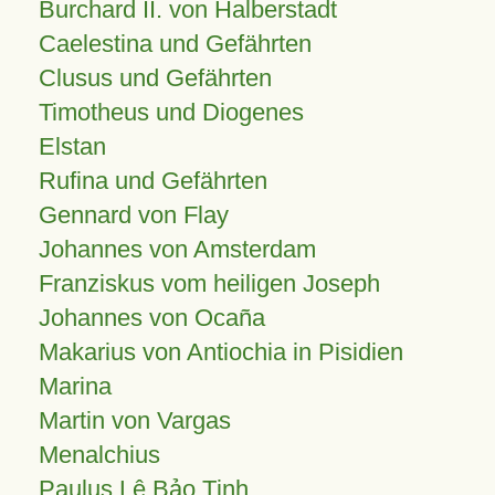
Burchard II. von Halberstadt
Caelestina und Gefährten
Clusus und Gefährten
Timotheus und Diogenes
Elstan
Rufina und Gefährten
Gennard von Flay
Johannes von Amsterdam
Franziskus vom heiligen Joseph
Johannes von Ocaña
Makarius von Antiochia in Pisidien
Marina
Martin von Vargas
Menalchius
Paulus Lê Bảo Tịnh