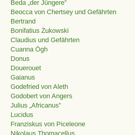
Beda „der Jüngere”
Beocca von Chertsey und Gefährten
Bertrand
Bonifatius Żukowski
Claudius und Gefährten
Cuanna Ógh
Donus
Douerouet
Gaianus
Godefried von Aleth
Godobert von Angers
Julius
Africanus
Lucidus
Franziskus von Piceleone
Nikolaus Thomacellus