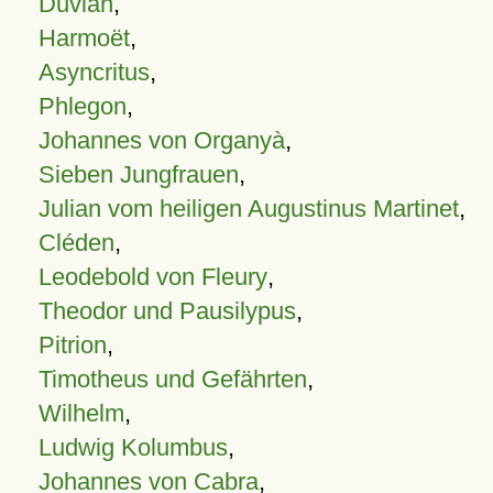
Duvian
,
Harmoët
,
Asyncritus
,
Phlegon
,
Johannes von Organyà
,
Sieben Jungfrauen
,
Julian vom heiligen Augustinus Martinet
,
Cléden
,
Leodebold von Fleury
,
Theodor und Pausilypus
,
Pitrion
,
Timotheus und Gefährten
,
Wilhelm
,
Ludwig Kolumbus
,
Johannes von Cabra
,