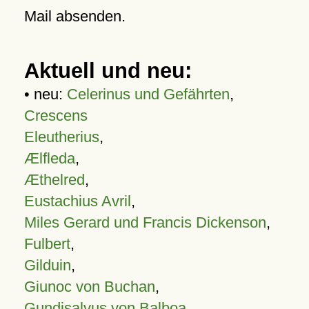
Mail absenden.
Aktuell und neu:
• neu:
Celerinus und Gefährten
,
Crescens
Eleutherius
,
Ælfleda
,
Æthelred
,
Eustachius Avril
,
Miles Gerard und Francis Dickenson
,
Fulbert
,
Gilduin
,
Giunoc von Buchan
,
Gundisalvus von Balboa
,