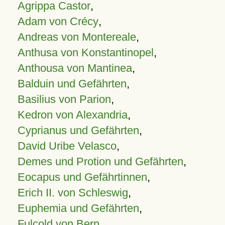
Agrippa Castor
,
Adam von Crécy
,
Andreas von Montereale
,
Anthusa von Konstantinopel
,
Anthousa von Mantinea
,
Balduin und Gefährten
,
Basilius von Parion
,
Kedron von Alexandria
,
Cyprianus und Gefährten
,
David Uribe Velasco
,
Demes und Protion und Gefährten
,
Eocapus und Gefährtinnen
,
Erich II. von Schleswig
,
Euphemia und Gefährten
,
Fulcold von Bern
,