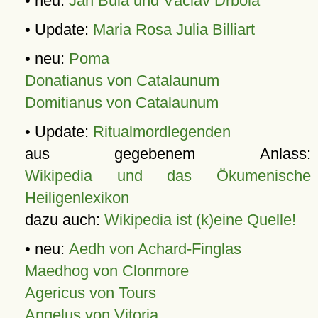
• neu:
Jan Bula und Václav Drbola
• Update:
Maria Rosa Julia Billiart
• neu:
Poma
Donatianus von Catalaunum
Domitianus von Catalaunum
• Update:
Ritualmordlegenden
aus gegebenem Anlass:
Wikipedia und das Ökumenische
Heiligenlexikon
dazu auch:
Wikipedia ist (k)eine Quelle!
• neu:
Aedh von Achard-Finglas
Maedhog von Clonmore
Agericus von Tours
Angelus von Vitoria