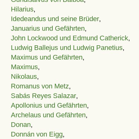
Hilarius
,
Idedeandus und seine Brüder
,
Januarius und Gefährten
,
John Lockwood und Edmund Catherick
,
Ludwig Ballejus und Ludwig Panetius
,
Maximus und Gefährten
,
Maximus
,
Nikolaus
,
Romanus von Metz
,
Sabás Reyes Salazar
,
Apollonius und Gefährten
,
Archelaus und Gefährten
,
Donan
,
Donnán von Eigg
,