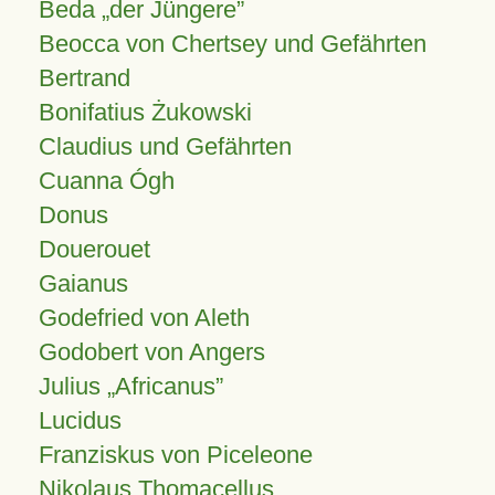
Beda „der Jüngere”
Beocca von Chertsey und Gefährten
Bertrand
Bonifatius Żukowski
Claudius und Gefährten
Cuanna Ógh
Donus
Douerouet
Gaianus
Godefried von Aleth
Godobert von Angers
Julius
Africanus
Lucidus
Franziskus von Piceleone
Nikolaus Thomacellus