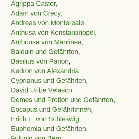
Agrippa Castor
,
Adam von Crécy
,
Andreas von Montereale
,
Anthusa von Konstantinopel
,
Anthousa von Mantinea
,
Balduin und Gefährten
,
Basilius von Parion
,
Kedron von Alexandria
,
Cyprianus und Gefährten
,
David Uribe Velasco
,
Demes und Protion und Gefährten
,
Eocapus und Gefährtinnen
,
Erich II. von Schleswig
,
Euphemia und Gefährten
,
Fulcold von Bern
,