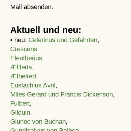
Mail absenden.
Aktuell und neu:
• neu:
Celerinus und Gefährten
,
Crescens
Eleutherius
,
Ælfleda
,
Æthelred
,
Eustachius Avril
,
Miles Gerard und Francis Dickenson
,
Fulbert
,
Gilduin
,
Giunoc von Buchan
,
Gundisalvus von Balboa
,