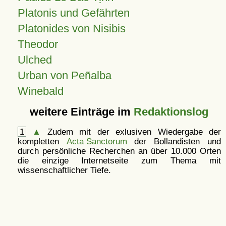
Platonis und Gefährten
Platonides von Nisibis
Theodor
Ulched
Urban von Peñalba
Winebald
weitere Einträge im
Redaktionslog
1
▲
Zudem mit der exlusiven Wiedergabe der
kompletten
Acta Sanctorum
der Bollandisten und
durch persönliche Recherchen an über 10.000 Orten
die einzige Internetseite zum Thema mit
wissenschaftlicher Tiefe.