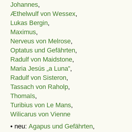
Johannes
,
Æthelwulf von Wessex
,
Lukas Bergin
,
Maximus
,
Nerveus von Melrose
,
Optatus und Gefährten
,
Radulf von Maidstone
,
Maria Jesús „a Luna”
,
Radulf von Sisteron
,
Tassach von Raholp
,
Thomaïs
,
Turibius von Le Mans
,
Wilicarus von Vienne
• neu:
Agapus und Gefährten
,