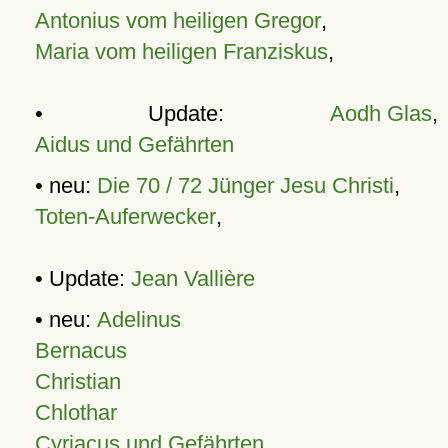
Antonius vom heiligen Gregor
,
Maria vom heiligen Franziskus
,
• Update:
Aodh Glas
,
Aidus und Gefährten
• neu:
Die 70 / 72 Jünger Jesu Christi
,
Toten-Auferwecker
,
• Update:
Jean Vallière
• neu:
Adelinus
Bernacus
Christian
Chlothar
Cyriacus und Gefährten