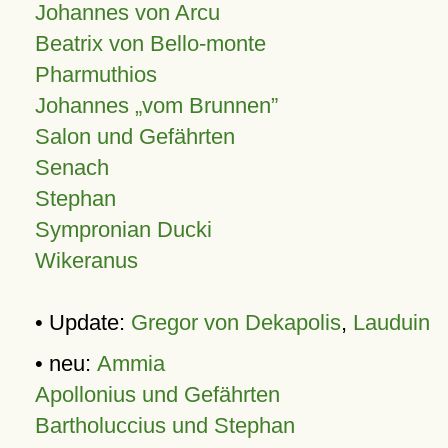
Johannes von Arcu
Beatrix von Bello-monte
Pharmuthios
Johannes
vom Brunnen
Salon und Gefährten
Senach
Stephan
Sympronian Ducki
Wikeranus
• Update:
Gregor von Dekapolis
,
Lauduin
• neu:
Ammia
Apollonius und Gefährten
Bartholuccius und Stephan