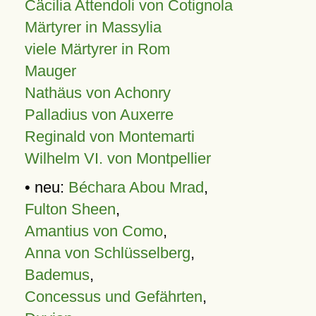
Cäcilia Attendoli von Cotignola
Märtyrer in Massylia
viele Märtyrer in Rom
Mauger
Nathäus von Achonry
Palladius von Auxerre
Reginald von Montemarti
Wilhelm VI. von Montpellier
• neu:
Béchara Abou Mrad
,
Fulton Sheen
,
Amantius von Como
,
Anna von Schlüsselberg
,
Bademus
,
Concessus und Gefährten
,