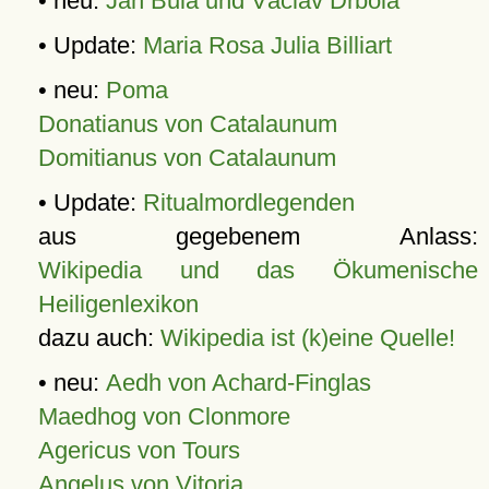
• neu:
Jan Bula und Václav Drbola
• Update:
Maria Rosa Julia Billiart
• neu:
Poma
Donatianus von Catalaunum
Domitianus von Catalaunum
• Update:
Ritualmordlegenden
aus gegebenem Anlass:
Wikipedia und das Ökumenische
Heiligenlexikon
dazu auch:
Wikipedia ist (k)eine Quelle!
• neu:
Aedh von Achard-Finglas
Maedhog von Clonmore
Agericus von Tours
Angelus von Vitoria