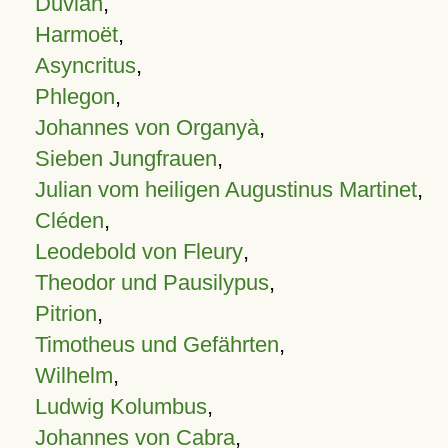
Duvian
,
Harmoët
,
Asyncritus
,
Phlegon
,
Johannes von Organyà
,
Sieben Jungfrauen
,
Julian vom heiligen Augustinus Martinet
,
Cléden
,
Leodebold von Fleury
,
Theodor und Pausilypus
,
Pitrion
,
Timotheus und Gefährten
,
Wilhelm
,
Ludwig Kolumbus
,
Johannes von Cabra
,