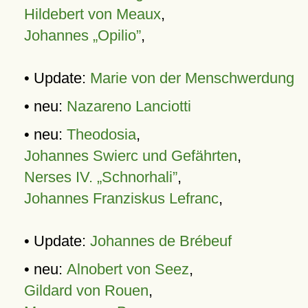
Hildebert von Meaux
,
Johannes „Opilio”
,
• Update:
Marie von der Menschwerdung
• neu:
Nazareno Lanciotti
• neu:
Theodosia
,
Johannes Swierc und Gefährten
,
Nerses IV. „Schnorhali”
,
Johannes Franziskus Lefranc
,
• Update:
Johannes de Brébeuf
• neu:
Alnobert von Seez
,
Gildard von Rouen
,