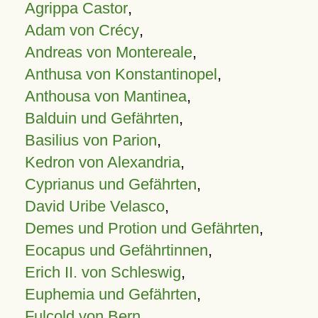
Agrippa Castor
,
Adam von Crécy
,
Andreas von Montereale
,
Anthusa von Konstantinopel
,
Anthousa von Mantinea
,
Balduin und Gefährten
,
Basilius von Parion
,
Kedron von Alexandria
,
Cyprianus und Gefährten
,
David Uribe Velasco
,
Demes und Protion und Gefährten
,
Eocapus und Gefährtinnen
,
Erich II. von Schleswig
,
Euphemia und Gefährten
,
Fulcold von Bern
,