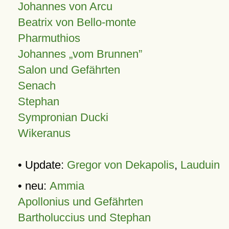
Johannes von Arcu
Beatrix von Bello-monte
Pharmuthios
Johannes
vom Brunnen
Salon und Gefährten
Senach
Stephan
Sympronian Ducki
Wikeranus
• Update:
Gregor von Dekapolis
,
Lauduin
• neu:
Ammia
Apollonius und Gefährten
Bartholuccius und Stephan