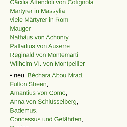
Cäcilia Attendoli von Cotignola
Märtyrer in Massylia
viele Märtyrer in Rom
Mauger
Nathäus von Achonry
Palladius von Auxerre
Reginald von Montemarti
Wilhelm VI. von Montpellier
• neu:
Béchara Abou Mrad
,
Fulton Sheen
,
Amantius von Como
,
Anna von Schlüsselberg
,
Bademus
,
Concessus und Gefährten
,