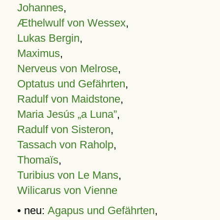
Johannes
,
Æthelwulf von Wessex
,
Lukas Bergin
,
Maximus
,
Nerveus von Melrose
,
Optatus und Gefährten
,
Radulf von Maidstone
,
Maria Jesús „a Luna”
,
Radulf von Sisteron
,
Tassach von Raholp
,
Thomaïs
,
Turibius von Le Mans
,
Wilicarus von Vienne
• neu:
Agapus und Gefährten
,