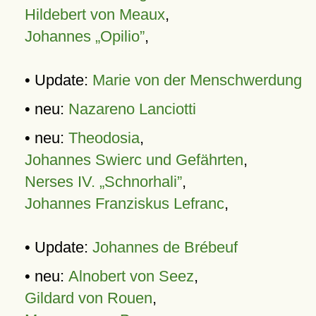
Hildebert von Meaux
,
Johannes „Opilio”
,
• Update:
Marie von der Menschwerdung
• neu:
Nazareno Lanciotti
• neu:
Theodosia
,
Johannes Swierc und Gefährten
,
Nerses IV. „Schnorhali”
,
Johannes Franziskus Lefranc
,
• Update:
Johannes de Brébeuf
• neu:
Alnobert von Seez
,
Gildard von Rouen
,