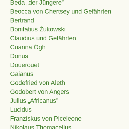
Beda „der Jüngere”
Beocca von Chertsey und Gefährten
Bertrand
Bonifatius Żukowski
Claudius und Gefährten
Cuanna Ógh
Donus
Douerouet
Gaianus
Godefried von Aleth
Godobert von Angers
Julius
Africanus
Lucidus
Franziskus von Piceleone
Nikolaus Thomacellus