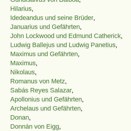
Hilarius
,
Idedeandus und seine Brüder
,
Januarius und Gefährten
,
John Lockwood und Edmund Catherick
,
Ludwig Ballejus und Ludwig Panetius
,
Maximus und Gefährten
,
Maximus
,
Nikolaus
,
Romanus von Metz
,
Sabás Reyes Salazar
,
Apollonius und Gefährten
,
Archelaus und Gefährten
,
Donan
,
Donnán von Eigg
,