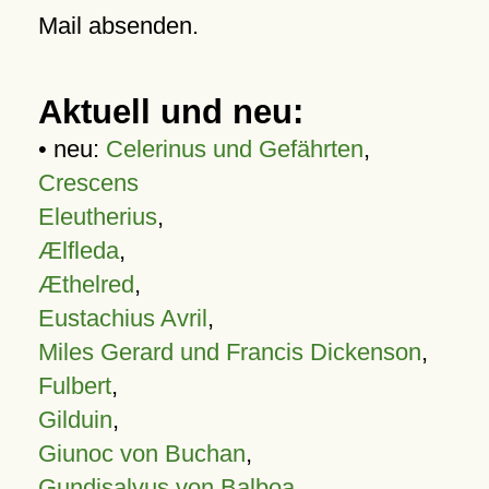
Mail absenden.
Aktuell und neu:
• neu:
Celerinus und Gefährten
,
Crescens
Eleutherius
,
Ælfleda
,
Æthelred
,
Eustachius Avril
,
Miles Gerard und Francis Dickenson
,
Fulbert
,
Gilduin
,
Giunoc von Buchan
,
Gundisalvus von Balboa
,