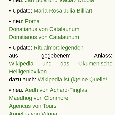
• neu:
Jan Bula und Václav Drbola
• Update:
Maria Rosa Julia Billiart
• neu:
Poma
Donatianus von Catalaunum
Domitianus von Catalaunum
• Update:
Ritualmordlegenden
aus gegebenem Anlass:
Wikipedia und das Ökumenische
Heiligenlexikon
dazu auch:
Wikipedia ist (k)eine Quelle!
• neu:
Aedh von Achard-Finglas
Maedhog von Clonmore
Agericus von Tours
Angelus von Vitoria