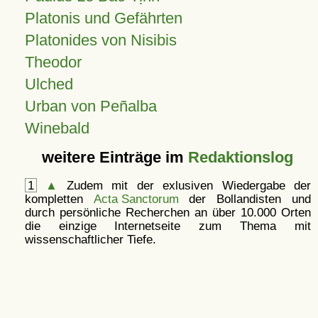
Platonis und Gefährten
Platonides von Nisibis
Theodor
Ulched
Urban von Peñalba
Winebald
weitere Einträge im
Redaktionslog
1
▲
Zudem mit der exlusiven Wiedergabe der
kompletten
Acta Sanctorum
der Bollandisten und
durch persönliche Recherchen an über 10.000 Orten
die einzige Internetseite zum Thema mit
wissenschaftlicher Tiefe.