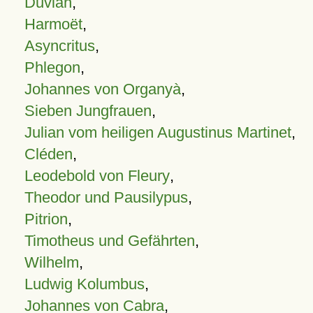
Duvian
,
Harmoët
,
Asyncritus
,
Phlegon
,
Johannes von Organyà
,
Sieben Jungfrauen
,
Julian vom heiligen Augustinus Martinet
,
Cléden
,
Leodebold von Fleury
,
Theodor und Pausilypus
,
Pitrion
,
Timotheus und Gefährten
,
Wilhelm
,
Ludwig Kolumbus
,
Johannes von Cabra
,