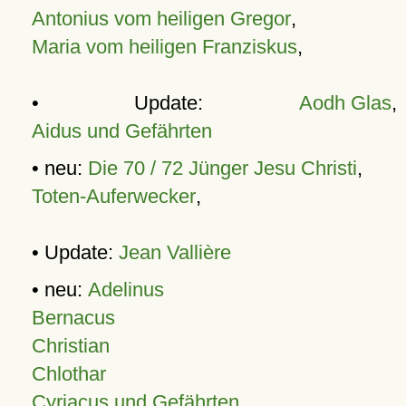
Antonius vom heiligen Gregor
,
Maria vom heiligen Franziskus
,
• Update:
Aodh Glas
,
Aidus und Gefährten
• neu:
Die 70 / 72 Jünger Jesu Christi
,
Toten-Auferwecker
,
• Update:
Jean Vallière
• neu:
Adelinus
Bernacus
Christian
Chlothar
Cyriacus und Gefährten