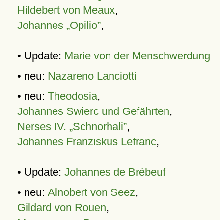
Hildebert von Meaux
,
Johannes „Opilio”
,
• Update:
Marie von der Menschwerdung
• neu:
Nazareno Lanciotti
• neu:
Theodosia
,
Johannes Swierc und Gefährten
,
Nerses IV. „Schnorhali”
,
Johannes Franziskus Lefranc
,
• Update:
Johannes de Brébeuf
• neu:
Alnobert von Seez
,
Gildard von Rouen
,