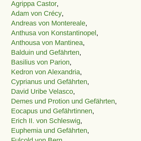
Agrippa Castor
,
Adam von Crécy
,
Andreas von Montereale
,
Anthusa von Konstantinopel
,
Anthousa von Mantinea
,
Balduin und Gefährten
,
Basilius von Parion
,
Kedron von Alexandria
,
Cyprianus und Gefährten
,
David Uribe Velasco
,
Demes und Protion und Gefährten
,
Eocapus und Gefährtinnen
,
Erich II. von Schleswig
,
Euphemia und Gefährten
,
Fulcold von Bern
,