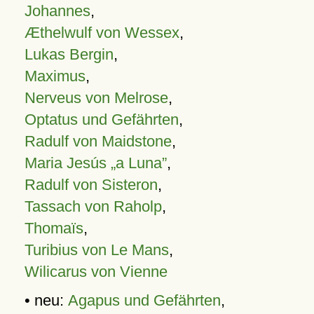
Johannes
,
Æthelwulf von Wessex
,
Lukas Bergin
,
Maximus
,
Nerveus von Melrose
,
Optatus und Gefährten
,
Radulf von Maidstone
,
Maria Jesús „a Luna”
,
Radulf von Sisteron
,
Tassach von Raholp
,
Thomaïs
,
Turibius von Le Mans
,
Wilicarus von Vienne
• neu:
Agapus und Gefährten
,