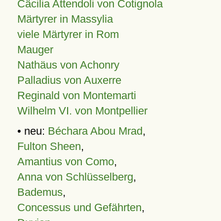
Cäcilia Attendoli von Cotignola
Märtyrer in Massylia
viele Märtyrer in Rom
Mauger
Nathäus von Achonry
Palladius von Auxerre
Reginald von Montemarti
Wilhelm VI. von Montpellier
• neu:
Béchara Abou Mrad
,
Fulton Sheen
,
Amantius von Como
,
Anna von Schlüsselberg
,
Bademus
,
Concessus und Gefährten
,