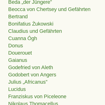
Beda „der Jüngere”
Beocca von Chertsey und Gefährten
Bertrand
Bonifatius Żukowski
Claudius und Gefährten
Cuanna Ógh
Donus
Douerouet
Gaianus
Godefried von Aleth
Godobert von Angers
Julius
Africanus
Lucidus
Franziskus von Piceleone
Nikolaus Thomacellus