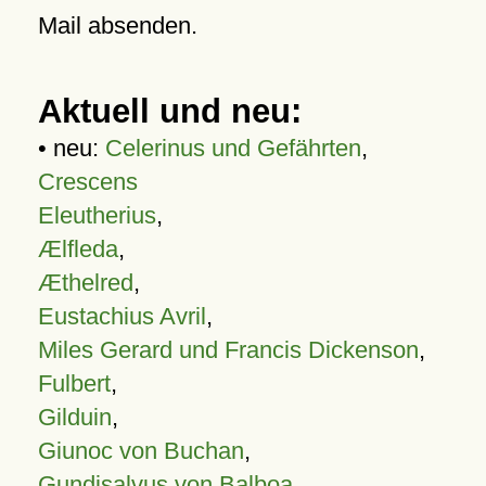
Mail absenden.
Aktuell und neu:
• neu:
Celerinus und Gefährten
,
Crescens
Eleutherius
,
Ælfleda
,
Æthelred
,
Eustachius Avril
,
Miles Gerard und Francis Dickenson
,
Fulbert
,
Gilduin
,
Giunoc von Buchan
,
Gundisalvus von Balboa
,