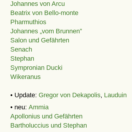
Johannes von Arcu
Beatrix von Bello-monte
Pharmuthios
Johannes
vom Brunnen
Salon und Gefährten
Senach
Stephan
Sympronian Ducki
Wikeranus
• Update:
Gregor von Dekapolis
,
Lauduin
• neu:
Ammia
Apollonius und Gefährten
Bartholuccius und Stephan