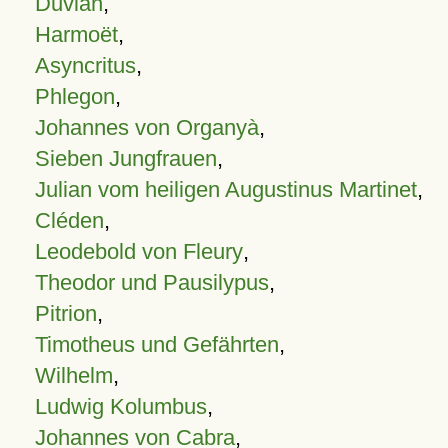
Duvian
,
Harmoët
,
Asyncritus
,
Phlegon
,
Johannes von Organyà
,
Sieben Jungfrauen
,
Julian vom heiligen Augustinus Martinet
,
Cléden
,
Leodebold von Fleury
,
Theodor und Pausilypus
,
Pitrion
,
Timotheus und Gefährten
,
Wilhelm
,
Ludwig Kolumbus
,
Johannes von Cabra
,