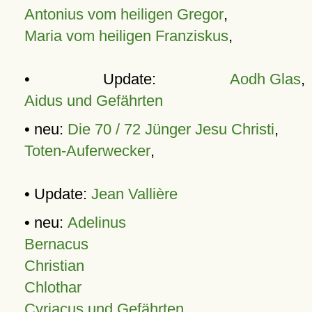
Antonius vom heiligen Gregor
,
Maria vom heiligen Franziskus
,
• Update:
Aodh Glas
,
Aidus und Gefährten
• neu:
Die 70 / 72 Jünger Jesu Christi
,
Toten-Auferwecker
,
• Update:
Jean Vallière
• neu:
Adelinus
Bernacus
Christian
Chlothar
Cyriacus und Gefährten