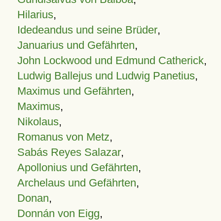
Hilarius
,
Idedeandus und seine Brüder
,
Januarius und Gefährten
,
John Lockwood und Edmund Catherick
,
Ludwig Ballejus und Ludwig Panetius
,
Maximus und Gefährten
,
Maximus
,
Nikolaus
,
Romanus von Metz
,
Sabás Reyes Salazar
,
Apollonius und Gefährten
,
Archelaus und Gefährten
,
Donan
,
Donnán von Eigg
,