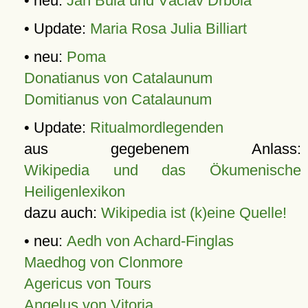
• neu:
Jan Bula und Václav Drbola
• Update:
Maria Rosa Julia Billiart
• neu:
Poma
Donatianus von Catalaunum
Domitianus von Catalaunum
• Update:
Ritualmordlegenden
aus gegebenem Anlass:
Wikipedia und das Ökumenische
Heiligenlexikon
dazu auch:
Wikipedia ist (k)eine Quelle!
• neu:
Aedh von Achard-Finglas
Maedhog von Clonmore
Agericus von Tours
Angelus von Vitoria