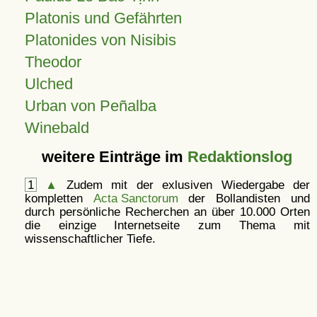
Platonis und Gefährten
Platonides von Nisibis
Theodor
Ulched
Urban von Peñalba
Winebald
weitere Einträge im
Redaktionslog
1
▲
Zudem mit der exlusiven Wiedergabe der
kompletten
Acta Sanctorum
der Bollandisten und
durch persönliche Recherchen an über 10.000 Orten
die einzige Internetseite zum Thema mit
wissenschaftlicher Tiefe.