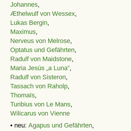
Johannes
,
Æthelwulf von Wessex
,
Lukas Bergin
,
Maximus
,
Nerveus von Melrose
,
Optatus und Gefährten
,
Radulf von Maidstone
,
Maria Jesús „a Luna”
,
Radulf von Sisteron
,
Tassach von Raholp
,
Thomaïs
,
Turibius von Le Mans
,
Wilicarus von Vienne
• neu:
Agapus und Gefährten
,