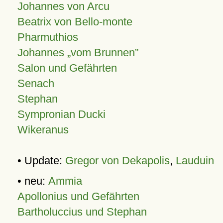
Johannes von Arcu
Beatrix von Bello-monte
Pharmuthios
Johannes
vom Brunnen
Salon und Gefährten
Senach
Stephan
Sympronian Ducki
Wikeranus
• Update:
Gregor von Dekapolis
,
Lauduin
• neu:
Ammia
Apollonius und Gefährten
Bartholuccius und Stephan