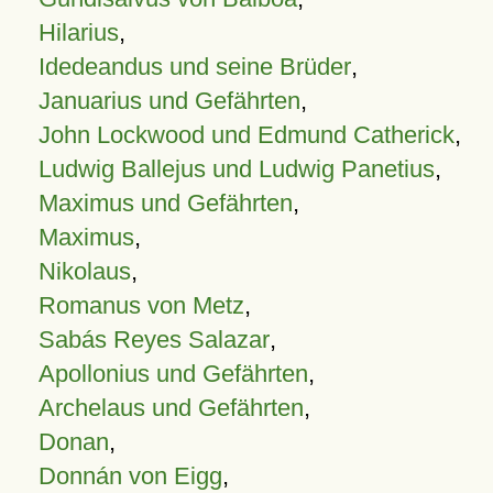
Hilarius
,
Idedeandus und seine Brüder
,
Januarius und Gefährten
,
John Lockwood und Edmund Catherick
,
Ludwig Ballejus und Ludwig Panetius
,
Maximus und Gefährten
,
Maximus
,
Nikolaus
,
Romanus von Metz
,
Sabás Reyes Salazar
,
Apollonius und Gefährten
,
Archelaus und Gefährten
,
Donan
,
Donnán von Eigg
,