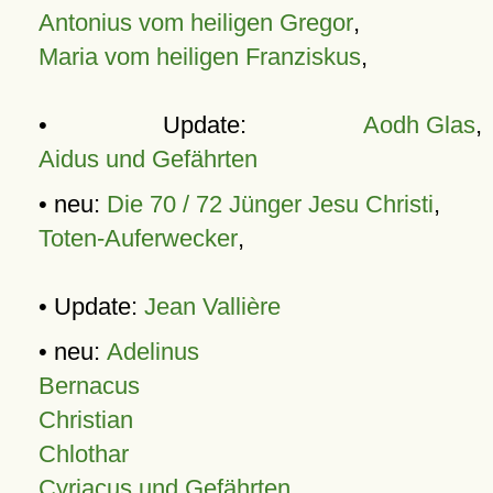
Antonius vom heiligen Gregor
,
Maria vom heiligen Franziskus
,
• Update:
Aodh Glas
,
Aidus und Gefährten
• neu:
Die 70 / 72 Jünger Jesu Christi
,
Toten-Auferwecker
,
• Update:
Jean Vallière
• neu:
Adelinus
Bernacus
Christian
Chlothar
Cyriacus und Gefährten