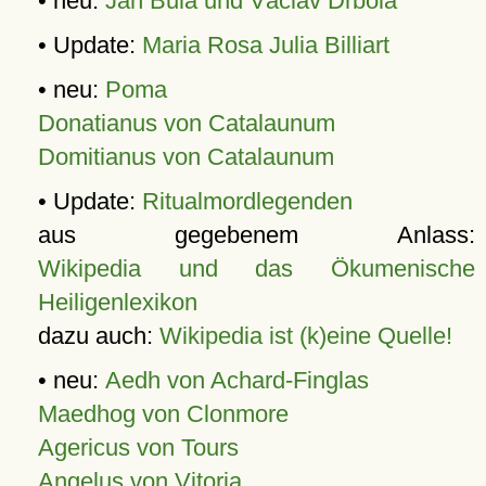
• neu:
Jan Bula und Václav Drbola
• Update:
Maria Rosa Julia Billiart
• neu:
Poma
Donatianus von Catalaunum
Domitianus von Catalaunum
• Update:
Ritualmordlegenden
aus gegebenem Anlass:
Wikipedia und das Ökumenische
Heiligenlexikon
dazu auch:
Wikipedia ist (k)eine Quelle!
• neu:
Aedh von Achard-Finglas
Maedhog von Clonmore
Agericus von Tours
Angelus von Vitoria