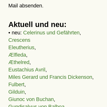
Mail absenden.
Aktuell und neu:
• neu:
Celerinus und Gefährten
,
Crescens
Eleutherius
,
Ælfleda
,
Æthelred
,
Eustachius Avril
,
Miles Gerard und Francis Dickenson
,
Fulbert
,
Gilduin
,
Giunoc von Buchan
,
Gundisalvus von Balboa
,