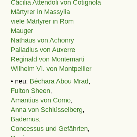
Cäcilia Attendoli von Cotignola
Märtyrer in Massylia
viele Märtyrer in Rom
Mauger
Nathäus von Achonry
Palladius von Auxerre
Reginald von Montemarti
Wilhelm VI. von Montpellier
• neu:
Béchara Abou Mrad
,
Fulton Sheen
,
Amantius von Como
,
Anna von Schlüsselberg
,
Bademus
,
Concessus und Gefährten
,