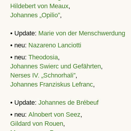
Hildebert von Meaux
,
Johannes „Opilio”
,
• Update:
Marie von der Menschwerdung
• neu:
Nazareno Lanciotti
• neu:
Theodosia
,
Johannes Swierc und Gefährten
,
Nerses IV. „Schnorhali”
,
Johannes Franziskus Lefranc
,
• Update:
Johannes de Brébeuf
• neu:
Alnobert von Seez
,
Gildard von Rouen
,