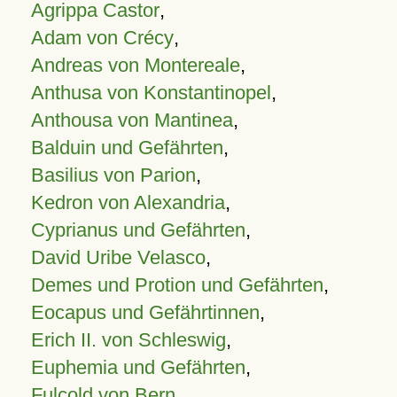
Agrippa Castor
,
Adam von Crécy
,
Andreas von Montereale
,
Anthusa von Konstantinopel
,
Anthousa von Mantinea
,
Balduin und Gefährten
,
Basilius von Parion
,
Kedron von Alexandria
,
Cyprianus und Gefährten
,
David Uribe Velasco
,
Demes und Protion und Gefährten
,
Eocapus und Gefährtinnen
,
Erich II. von Schleswig
,
Euphemia und Gefährten
,
Fulcold von Bern
,