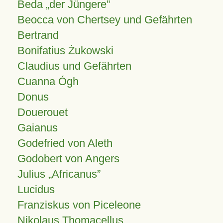
Beda „der Jüngere”
Beocca von Chertsey und Gefährten
Bertrand
Bonifatius Żukowski
Claudius und Gefährten
Cuanna Ógh
Donus
Douerouet
Gaianus
Godefried von Aleth
Godobert von Angers
Julius
Africanus
Lucidus
Franziskus von Piceleone
Nikolaus Thomacellus