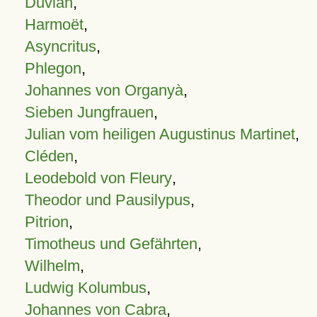
Duvian
,
Harmoët
,
Asyncritus
,
Phlegon
,
Johannes von Organyà
,
Sieben Jungfrauen
,
Julian vom heiligen Augustinus Martinet
,
Cléden
,
Leodebold von Fleury
,
Theodor und Pausilypus
,
Pitrion
,
Timotheus und Gefährten
,
Wilhelm
,
Ludwig Kolumbus
,
Johannes von Cabra
,