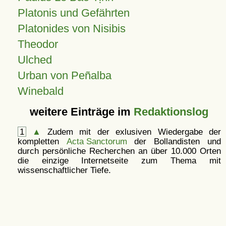
Platonis und Gefährten
Platonides von Nisibis
Theodor
Ulched
Urban von Peñalba
Winebald
weitere Einträge im
Redaktionslog
1
▲
Zudem mit der exlusiven Wiedergabe der
kompletten
Acta Sanctorum
der Bollandisten und
durch persönliche Recherchen an über 10.000 Orten
die einzige Internetseite zum Thema mit
wissenschaftlicher Tiefe.