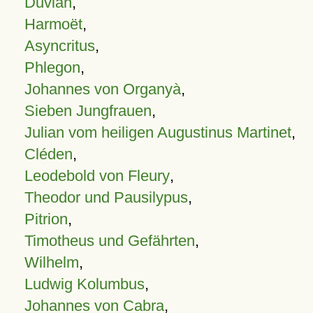
Duvian
,
Harmoët
,
Asyncritus
,
Phlegon
,
Johannes von Organyà
,
Sieben Jungfrauen
,
Julian vom heiligen Augustinus Martinet
,
Cléden
,
Leodebold von Fleury
,
Theodor und Pausilypus
,
Pitrion
,
Timotheus und Gefährten
,
Wilhelm
,
Ludwig Kolumbus
,
Johannes von Cabra
,