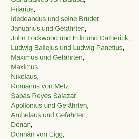
Hilarius
,
Idedeandus und seine Brüder
,
Januarius und Gefährten
,
John Lockwood und Edmund Catherick
,
Ludwig Ballejus und Ludwig Panetius
,
Maximus und Gefährten
,
Maximus
,
Nikolaus
,
Romanus von Metz
,
Sabás Reyes Salazar
,
Apollonius und Gefährten
,
Archelaus und Gefährten
,
Donan
,
Donnán von Eigg
,