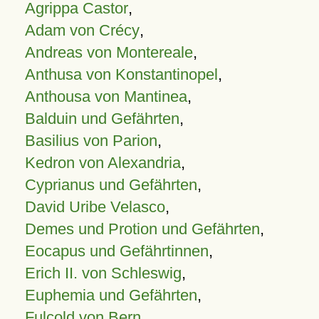
Agrippa Castor
,
Adam von Crécy
,
Andreas von Montereale
,
Anthusa von Konstantinopel
,
Anthousa von Mantinea
,
Balduin und Gefährten
,
Basilius von Parion
,
Kedron von Alexandria
,
Cyprianus und Gefährten
,
David Uribe Velasco
,
Demes und Protion und Gefährten
,
Eocapus und Gefährtinnen
,
Erich II. von Schleswig
,
Euphemia und Gefährten
,
Fulcold von Bern
,