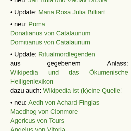
• neu:
Jan Bula und Václav Drbola
• Update:
Maria Rosa Julia Billiart
• neu:
Poma
Donatianus von Catalaunum
Domitianus von Catalaunum
• Update:
Ritualmordlegenden
aus gegebenem Anlass:
Wikipedia und das Ökumenische
Heiligenlexikon
dazu auch:
Wikipedia ist (k)eine Quelle!
• neu:
Aedh von Achard-Finglas
Maedhog von Clonmore
Agericus von Tours
Angelus von Vitoria