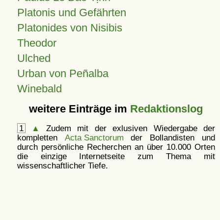
Platonis und Gefährten
Platonides von Nisibis
Theodor
Ulched
Urban von Peñalba
Winebald
weitere Einträge im
Redaktionslog
1
▲
Zudem mit der exlusiven Wiedergabe der
kompletten
Acta Sanctorum
der Bollandisten und
durch persönliche Recherchen an über 10.000 Orten
die einzige Internetseite zum Thema mit
wissenschaftlicher Tiefe.