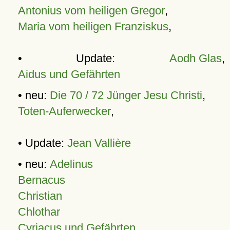
Antonius vom heiligen Gregor
,
Maria vom heiligen Franziskus
,
• Update:
Aodh Glas
,
Aidus und Gefährten
• neu:
Die 70 / 72 Jünger Jesu Christi
,
Toten-Auferwecker
,
• Update:
Jean Vallière
• neu:
Adelinus
Bernacus
Christian
Chlothar
Cyriacus und Gefährten