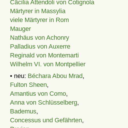
Cäcilia Attendoli von Cotignola
Märtyrer in Massylia
viele Märtyrer in Rom
Mauger
Nathäus von Achonry
Palladius von Auxerre
Reginald von Montemarti
Wilhelm VI. von Montpellier
• neu:
Béchara Abou Mrad
,
Fulton Sheen
,
Amantius von Como
,
Anna von Schlüsselberg
,
Bademus
,
Concessus und Gefährten
,