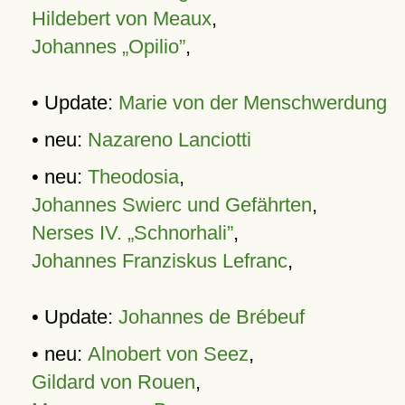
Hildebert von Meaux
,
Johannes „Opilio”
,
• Update:
Marie von der Menschwerdung
• neu:
Nazareno Lanciotti
• neu:
Theodosia
,
Johannes Swierc und Gefährten
,
Nerses IV. „Schnorhali”
,
Johannes Franziskus Lefranc
,
• Update:
Johannes de Brébeuf
• neu:
Alnobert von Seez
,
Gildard von Rouen
,