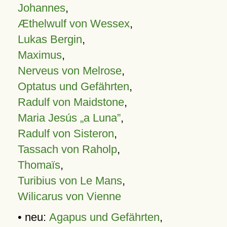
Johannes
,
Æthelwulf von Wessex
,
Lukas Bergin
,
Maximus
,
Nerveus von Melrose
,
Optatus und Gefährten
,
Radulf von Maidstone
,
Maria Jesús „a Luna”
,
Radulf von Sisteron
,
Tassach von Raholp
,
Thomaïs
,
Turibius von Le Mans
,
Wilicarus von Vienne
• neu:
Agapus und Gefährten
,