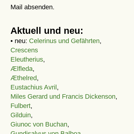
Mail absenden.
Aktuell und neu:
• neu:
Celerinus und Gefährten
,
Crescens
Eleutherius
,
Ælfleda
,
Æthelred
,
Eustachius Avril
,
Miles Gerard und Francis Dickenson
,
Fulbert
,
Gilduin
,
Giunoc von Buchan
,
Gundisalvus von Balboa
,