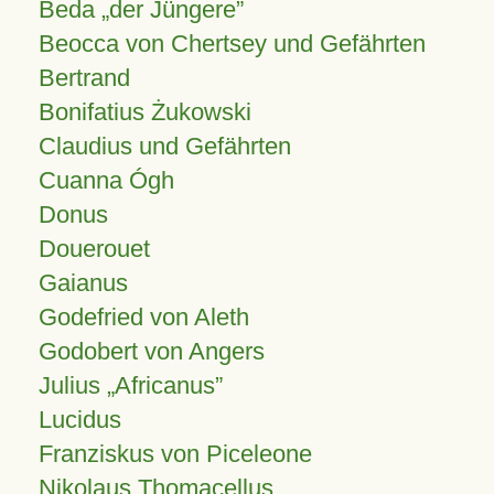
Beda „der Jüngere”
Beocca von Chertsey und Gefährten
Bertrand
Bonifatius Żukowski
Claudius und Gefährten
Cuanna Ógh
Donus
Douerouet
Gaianus
Godefried von Aleth
Godobert von Angers
Julius
Africanus
Lucidus
Franziskus von Piceleone
Nikolaus Thomacellus