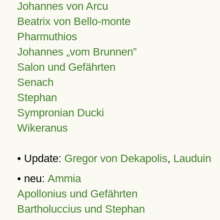
Johannes von Arcu
Beatrix von Bello-monte
Pharmuthios
Johannes
vom Brunnen
Salon und Gefährten
Senach
Stephan
Sympronian Ducki
Wikeranus
• Update:
Gregor von Dekapolis
,
Lauduin
• neu:
Ammia
Apollonius und Gefährten
Bartholuccius und Stephan