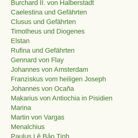
Burchard II. von Halberstadt
Caelestina und Gefährten
Clusus und Gefährten
Timotheus und Diogenes
Elstan
Rufina und Gefährten
Gennard von Flay
Johannes von Amsterdam
Franziskus vom heiligen Joseph
Johannes von Ocaña
Makarius von Antiochia in Pisidien
Marina
Martin von Vargas
Menalchius
Paulus Lê Bảo Tịnh