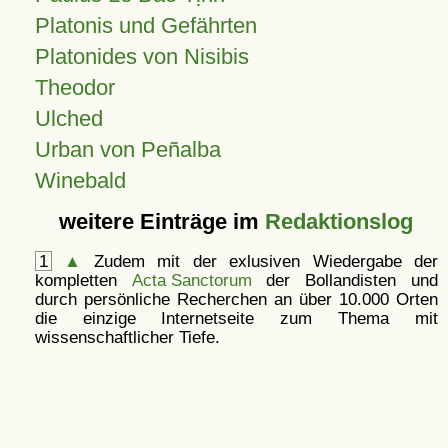
Platonis und Gefährten
Platonides von Nisibis
Theodor
Ulched
Urban von Peñalba
Winebald
weitere Einträge im
Redaktionslog
1
▲
Zudem mit der exlusiven Wiedergabe der
kompletten
Acta Sanctorum
der Bollandisten und
durch persönliche Recherchen an über 10.000 Orten
die einzige Internetseite zum Thema mit
wissenschaftlicher Tiefe.