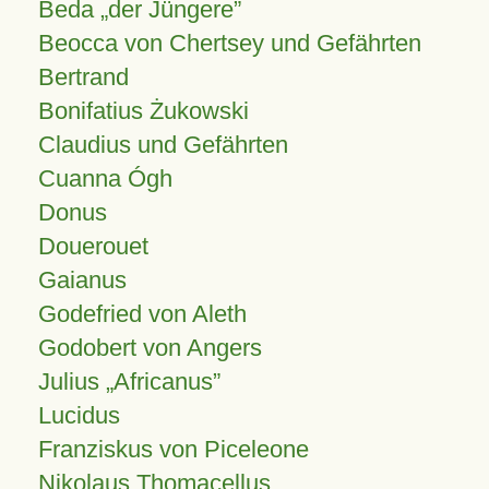
Beda „der Jüngere”
Beocca von Chertsey und Gefährten
Bertrand
Bonifatius Żukowski
Claudius und Gefährten
Cuanna Ógh
Donus
Douerouet
Gaianus
Godefried von Aleth
Godobert von Angers
Julius
Africanus
Lucidus
Franziskus von Piceleone
Nikolaus Thomacellus