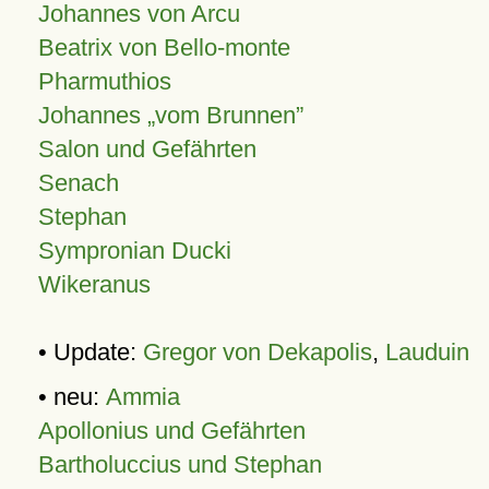
Johannes von Arcu
Beatrix von Bello-monte
Pharmuthios
Johannes
vom Brunnen
Salon und Gefährten
Senach
Stephan
Sympronian Ducki
Wikeranus
• Update:
Gregor von Dekapolis
,
Lauduin
• neu:
Ammia
Apollonius und Gefährten
Bartholuccius und Stephan