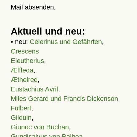
Mail absenden.
Aktuell und neu:
• neu:
Celerinus und Gefährten
,
Crescens
Eleutherius
,
Ælfleda
,
Æthelred
,
Eustachius Avril
,
Miles Gerard und Francis Dickenson
,
Fulbert
,
Gilduin
,
Giunoc von Buchan
,
Gundisalvus von Balboa
,