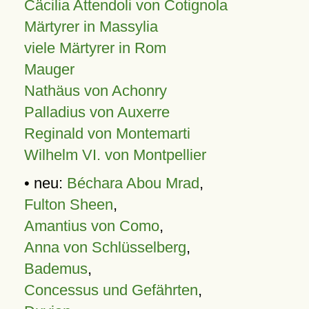
Cäcilia Attendoli von Cotignola
Märtyrer in Massylia
viele Märtyrer in Rom
Mauger
Nathäus von Achonry
Palladius von Auxerre
Reginald von Montemarti
Wilhelm VI. von Montpellier
• neu:
Béchara Abou Mrad
,
Fulton Sheen
,
Amantius von Como
,
Anna von Schlüsselberg
,
Bademus
,
Concessus und Gefährten
,