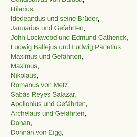
Hilarius
,
Idedeandus und seine Brüder
,
Januarius und Gefährten
,
John Lockwood und Edmund Catherick
,
Ludwig Ballejus und Ludwig Panetius
,
Maximus und Gefährten
,
Maximus
,
Nikolaus
,
Romanus von Metz
,
Sabás Reyes Salazar
,
Apollonius und Gefährten
,
Archelaus und Gefährten
,
Donan
,
Donnán von Eigg
,