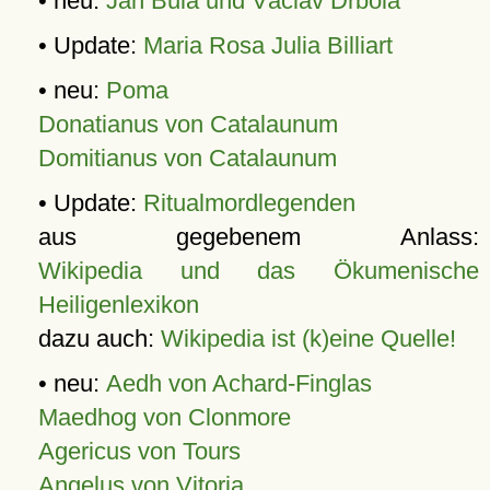
• neu:
Jan Bula und Václav Drbola
• Update:
Maria Rosa Julia Billiart
• neu:
Poma
Donatianus von Catalaunum
Domitianus von Catalaunum
• Update:
Ritualmordlegenden
aus gegebenem Anlass:
Wikipedia und das Ökumenische
Heiligenlexikon
dazu auch:
Wikipedia ist (k)eine Quelle!
• neu:
Aedh von Achard-Finglas
Maedhog von Clonmore
Agericus von Tours
Angelus von Vitoria