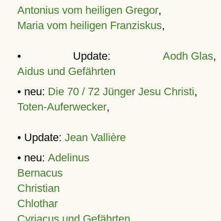
Antonius vom heiligen Gregor
,
Maria vom heiligen Franziskus
,
• Update:
Aodh Glas
,
Aidus und Gefährten
• neu:
Die 70 / 72 Jünger Jesu Christi
,
Toten-Auferwecker
,
• Update:
Jean Vallière
• neu:
Adelinus
Bernacus
Christian
Chlothar
Cyriacus und Gefährten