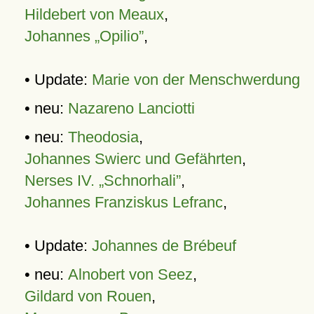
Hildebert von Meaux
,
Johannes „Opilio”
,
• Update:
Marie von der Menschwerdung
• neu:
Nazareno Lanciotti
• neu:
Theodosia
,
Johannes Swierc und Gefährten
,
Nerses IV. „Schnorhali”
,
Johannes Franziskus Lefranc
,
• Update:
Johannes de Brébeuf
• neu:
Alnobert von Seez
,
Gildard von Rouen
,