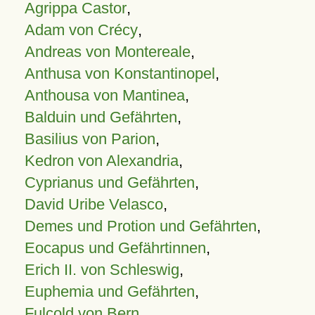
Agrippa Castor
,
Adam von Crécy
,
Andreas von Montereale
,
Anthusa von Konstantinopel
,
Anthousa von Mantinea
,
Balduin und Gefährten
,
Basilius von Parion
,
Kedron von Alexandria
,
Cyprianus und Gefährten
,
David Uribe Velasco
,
Demes und Protion und Gefährten
,
Eocapus und Gefährtinnen
,
Erich II. von Schleswig
,
Euphemia und Gefährten
,
Fulcold von Bern
,