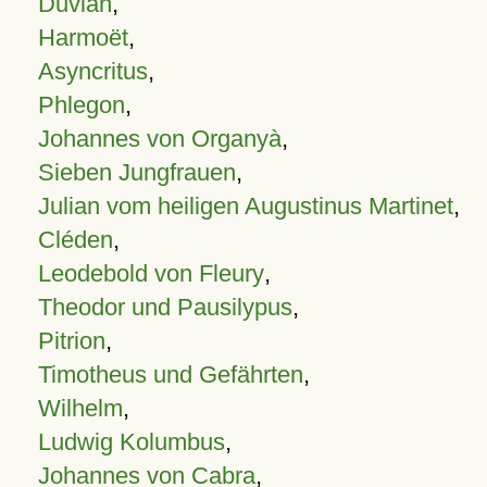
Duvian
,
Harmoët
,
Asyncritus
,
Phlegon
,
Johannes von Organyà
,
Sieben Jungfrauen
,
Julian vom heiligen Augustinus Martinet
,
Cléden
,
Leodebold von Fleury
,
Theodor und Pausilypus
,
Pitrion
,
Timotheus und Gefährten
,
Wilhelm
,
Ludwig Kolumbus
,
Johannes von Cabra
,