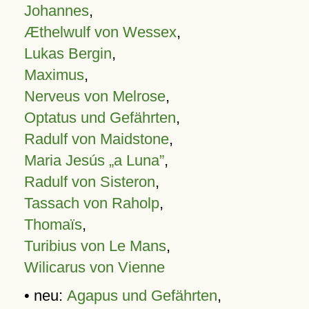
Johannes
,
Æthelwulf von Wessex
,
Lukas Bergin
,
Maximus
,
Nerveus von Melrose
,
Optatus und Gefährten
,
Radulf von Maidstone
,
Maria Jesús „a Luna”
,
Radulf von Sisteron
,
Tassach von Raholp
,
Thomaïs
,
Turibius von Le Mans
,
Wilicarus von Vienne
• neu:
Agapus und Gefährten
,