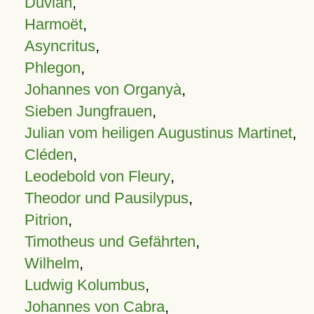
Duvian
,
Harmoët
,
Asyncritus
,
Phlegon
,
Johannes von Organyà
,
Sieben Jungfrauen
,
Julian vom heiligen Augustinus Martinet
,
Cléden
,
Leodebold von Fleury
,
Theodor und Pausilypus
,
Pitrion
,
Timotheus und Gefährten
,
Wilhelm
,
Ludwig Kolumbus
,
Johannes von Cabra
,