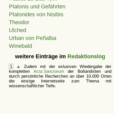
Platonis und Gefährten
Platonides von Nisibis
Theodor
Ulched
Urban von Peñalba
Winebald
weitere Einträge im
Redaktionslog
1
▲
Zudem mit der exlusiven Wiedergabe der
kompletten
Acta Sanctorum
der Bollandisten und
durch persönliche Recherchen an über 10.000 Orten
die einzige Internetseite zum Thema mit
wissenschaftlicher Tiefe.