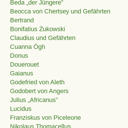
Beda „der Jüngere”
Beocca von Chertsey und Gefährten
Bertrand
Bonifatius Żukowski
Claudius und Gefährten
Cuanna Ógh
Donus
Douerouet
Gaianus
Godefried von Aleth
Godobert von Angers
Julius
Africanus
Lucidus
Franziskus von Piceleone
Nikolaus Thomacellus