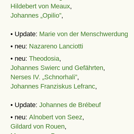
Hildebert von Meaux
,
Johannes „Opilio”
,
• Update:
Marie von der Menschwerdung
• neu:
Nazareno Lanciotti
• neu:
Theodosia
,
Johannes Swierc und Gefährten
,
Nerses IV. „Schnorhali”
,
Johannes Franziskus Lefranc
,
• Update:
Johannes de Brébeuf
• neu:
Alnobert von Seez
,
Gildard von Rouen
,