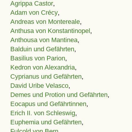
Agrippa Castor
,
Adam von Crécy
,
Andreas von Montereale
,
Anthusa von Konstantinopel
,
Anthousa von Mantinea
,
Balduin und Gefährten
,
Basilius von Parion
,
Kedron von Alexandria
,
Cyprianus und Gefährten
,
David Uribe Velasco
,
Demes und Protion und Gefährten
,
Eocapus und Gefährtinnen
,
Erich II. von Schleswig
,
Euphemia und Gefährten
,
Fulcold von Bern
,