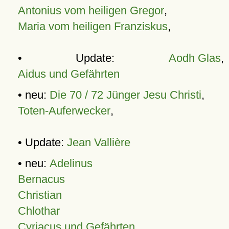
Antonius vom heiligen Gregor
,
Maria vom heiligen Franziskus
,
• Update:
Aodh Glas
,
Aidus und Gefährten
• neu:
Die 70 / 72 Jünger Jesu Christi
,
Toten-Auferwecker
,
• Update:
Jean Vallière
• neu:
Adelinus
Bernacus
Christian
Chlothar
Cyriacus und Gefährten