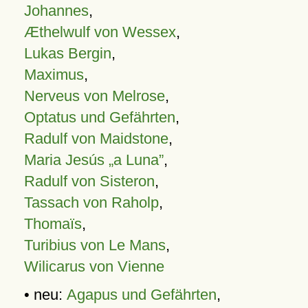
Johannes
,
Æthelwulf von Wessex
,
Lukas Bergin
,
Maximus
,
Nerveus von Melrose
,
Optatus und Gefährten
,
Radulf von Maidstone
,
Maria Jesús „a Luna”
,
Radulf von Sisteron
,
Tassach von Raholp
,
Thomaïs
,
Turibius von Le Mans
,
Wilicarus von Vienne
• neu:
Agapus und Gefährten
,