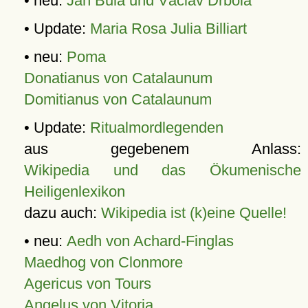
• neu:
Jan Bula und Václav Drbola
• Update:
Maria Rosa Julia Billiart
• neu:
Poma
Donatianus von Catalaunum
Domitianus von Catalaunum
• Update:
Ritualmordlegenden
aus gegebenem Anlass:
Wikipedia und das Ökumenische
Heiligenlexikon
dazu auch:
Wikipedia ist (k)eine Quelle!
• neu:
Aedh von Achard-Finglas
Maedhog von Clonmore
Agericus von Tours
Angelus von Vitoria