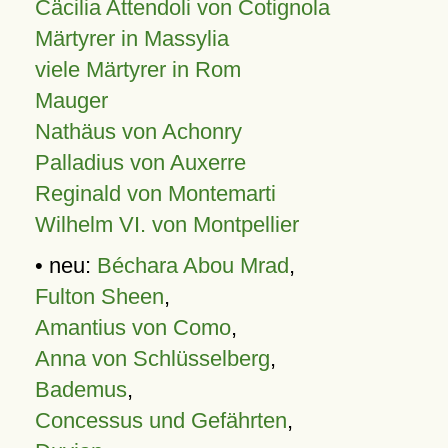
Cäcilia Attendoli von Cotignola
Märtyrer in Massylia
viele Märtyrer in Rom
Mauger
Nathäus von Achonry
Palladius von Auxerre
Reginald von Montemarti
Wilhelm VI. von Montpellier
• neu:
Béchara Abou Mrad
,
Fulton Sheen
,
Amantius von Como
,
Anna von Schlüsselberg
,
Bademus
,
Concessus und Gefährten
,