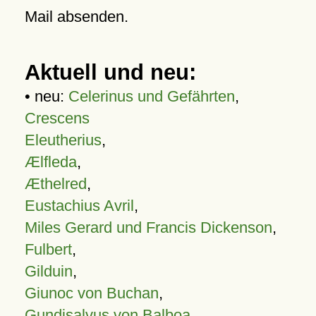
Mail absenden.
Aktuell und neu:
• neu:
Celerinus und Gefährten
,
Crescens
Eleutherius
,
Ælfleda
,
Æthelred
,
Eustachius Avril
,
Miles Gerard und Francis Dickenson
,
Fulbert
,
Gilduin
,
Giunoc von Buchan
,
Gundisalvus von Balboa
,