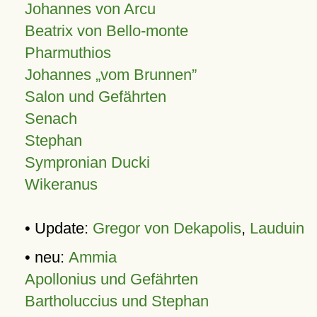
Johannes von Arcu
Beatrix von Bello-monte
Pharmuthios
Johannes
vom Brunnen
Salon und Gefährten
Senach
Stephan
Sympronian Ducki
Wikeranus
• Update:
Gregor von Dekapolis
,
Lauduin
• neu:
Ammia
Apollonius und Gefährten
Bartholuccius und Stephan