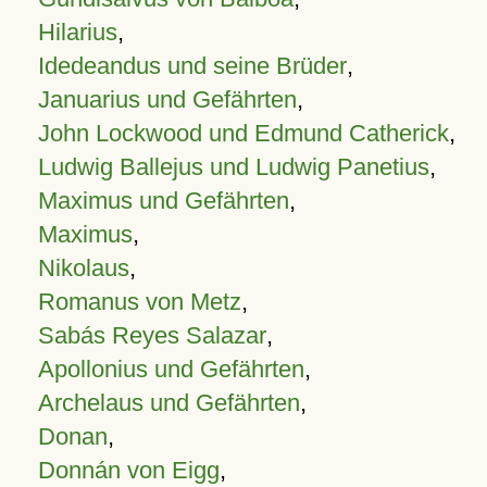
Hilarius
,
Idedeandus und seine Brüder
,
Januarius und Gefährten
,
John Lockwood und Edmund Catherick
,
Ludwig Ballejus und Ludwig Panetius
,
Maximus und Gefährten
,
Maximus
,
Nikolaus
,
Romanus von Metz
,
Sabás Reyes Salazar
,
Apollonius und Gefährten
,
Archelaus und Gefährten
,
Donan
,
Donnán von Eigg
,