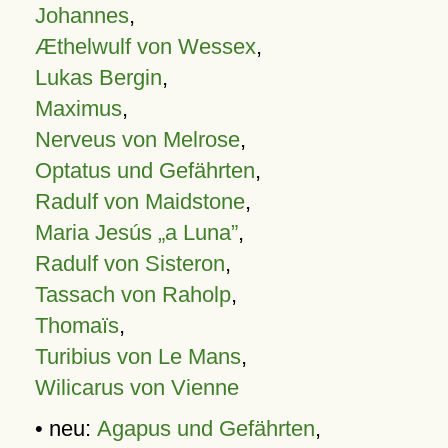
Johannes
,
Æthelwulf von Wessex
,
Lukas Bergin
,
Maximus
,
Nerveus von Melrose
,
Optatus und Gefährten
,
Radulf von Maidstone
,
Maria Jesús „a Luna”
,
Radulf von Sisteron
,
Tassach von Raholp
,
Thomaïs
,
Turibius von Le Mans
,
Wilicarus von Vienne
• neu:
Agapus und Gefährten
,