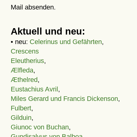
Mail absenden.
Aktuell und neu:
• neu:
Celerinus und Gefährten
,
Crescens
Eleutherius
,
Ælfleda
,
Æthelred
,
Eustachius Avril
,
Miles Gerard und Francis Dickenson
,
Fulbert
,
Gilduin
,
Giunoc von Buchan
,
Gundisalvus von Balboa
,