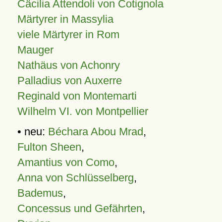
Cäcilia Attendoli von Cotignola
Märtyrer in Massylia
viele Märtyrer in Rom
Mauger
Nathäus von Achonry
Palladius von Auxerre
Reginald von Montemarti
Wilhelm VI. von Montpellier
• neu:
Béchara Abou Mrad
,
Fulton Sheen
,
Amantius von Como
,
Anna von Schlüsselberg
,
Bademus
,
Concessus und Gefährten
,