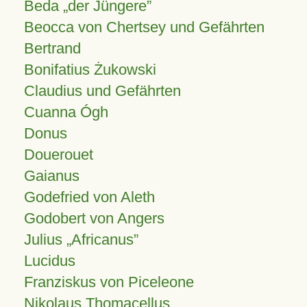
Beda „der Jüngere”
Beocca von Chertsey und Gefährten
Bertrand
Bonifatius Żukowski
Claudius und Gefährten
Cuanna Ógh
Donus
Douerouet
Gaianus
Godefried von Aleth
Godobert von Angers
Julius
Africanus
Lucidus
Franziskus von Piceleone
Nikolaus Thomacellus