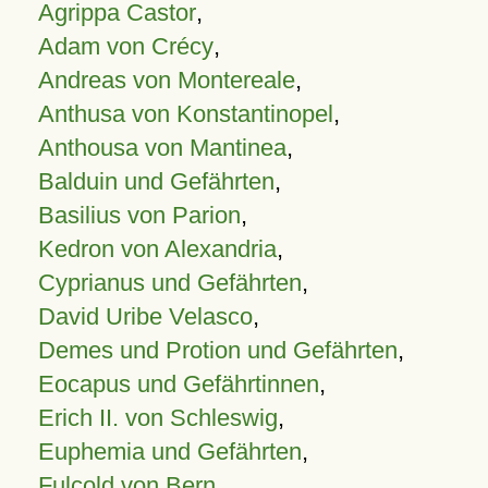
Agrippa Castor
,
Adam von Crécy
,
Andreas von Montereale
,
Anthusa von Konstantinopel
,
Anthousa von Mantinea
,
Balduin und Gefährten
,
Basilius von Parion
,
Kedron von Alexandria
,
Cyprianus und Gefährten
,
David Uribe Velasco
,
Demes und Protion und Gefährten
,
Eocapus und Gefährtinnen
,
Erich II. von Schleswig
,
Euphemia und Gefährten
,
Fulcold von Bern
,