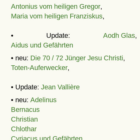
Antonius vom heiligen Gregor
,
Maria vom heiligen Franziskus
,
• Update:
Aodh Glas
,
Aidus und Gefährten
• neu:
Die 70 / 72 Jünger Jesu Christi
,
Toten-Auferwecker
,
• Update:
Jean Vallière
• neu:
Adelinus
Bernacus
Christian
Chlothar
Cyriacus und Gefährten