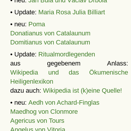
• neu:
Jan Bula und Václav Drbola
• Update:
Maria Rosa Julia Billiart
• neu:
Poma
Donatianus von Catalaunum
Domitianus von Catalaunum
• Update:
Ritualmordlegenden
aus gegebenem Anlass:
Wikipedia und das Ökumenische
Heiligenlexikon
dazu auch:
Wikipedia ist (k)eine Quelle!
• neu:
Aedh von Achard-Finglas
Maedhog von Clonmore
Agericus von Tours
Angelus von Vitoria