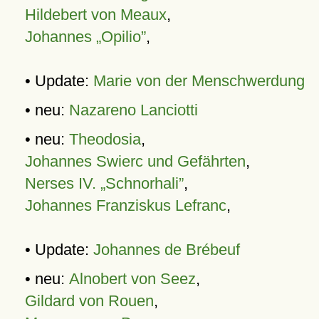
Hildebert von Meaux
,
Johannes „Opilio”
,
• Update:
Marie von der Menschwerdung
• neu:
Nazareno Lanciotti
• neu:
Theodosia
,
Johannes Swierc und Gefährten
,
Nerses IV. „Schnorhali”
,
Johannes Franziskus Lefranc
,
• Update:
Johannes de Brébeuf
• neu:
Alnobert von Seez
,
Gildard von Rouen
,