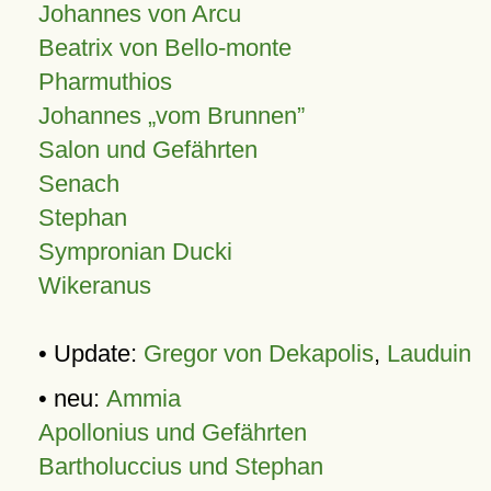
Johannes von Arcu
Beatrix von Bello-monte
Pharmuthios
Johannes
vom Brunnen
Salon und Gefährten
Senach
Stephan
Sympronian Ducki
Wikeranus
• Update:
Gregor von Dekapolis
,
Lauduin
• neu:
Ammia
Apollonius und Gefährten
Bartholuccius und Stephan