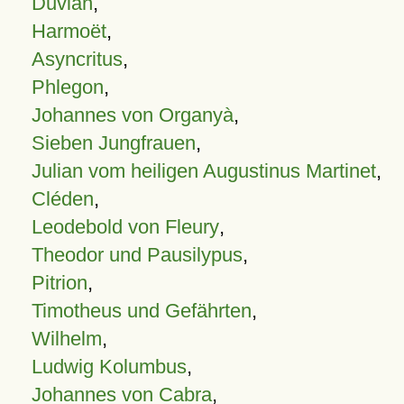
Duvian
,
Harmoët
,
Asyncritus
,
Phlegon
,
Johannes von Organyà
,
Sieben Jungfrauen
,
Julian vom heiligen Augustinus Martinet
,
Cléden
,
Leodebold von Fleury
,
Theodor und Pausilypus
,
Pitrion
,
Timotheus und Gefährten
,
Wilhelm
,
Ludwig Kolumbus
,
Johannes von Cabra
,