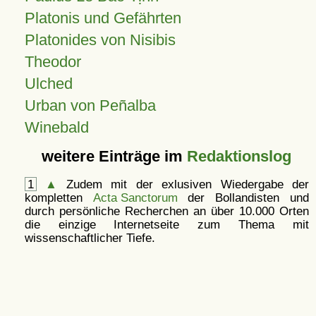
Platonis und Gefährten
Platonides von Nisibis
Theodor
Ulched
Urban von Peñalba
Winebald
weitere Einträge im
Redaktionslog
1
▲
Zudem mit der exlusiven Wiedergabe der
kompletten
Acta Sanctorum
der Bollandisten und
durch persönliche Recherchen an über 10.000 Orten
die einzige Internetseite zum Thema mit
wissenschaftlicher Tiefe.