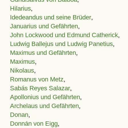
Hilarius
,
Idedeandus und seine Brüder
,
Januarius und Gefährten
,
John Lockwood und Edmund Catherick
,
Ludwig Ballejus und Ludwig Panetius
,
Maximus und Gefährten
,
Maximus
,
Nikolaus
,
Romanus von Metz
,
Sabás Reyes Salazar
,
Apollonius und Gefährten
,
Archelaus und Gefährten
,
Donan
,
Donnán von Eigg
,