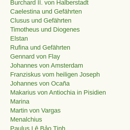
Burchard II. von Halberstadt
Caelestina und Gefährten
Clusus und Gefährten
Timotheus und Diogenes
Elstan
Rufina und Gefährten
Gennard von Flay
Johannes von Amsterdam
Franziskus vom heiligen Joseph
Johannes von Ocaña
Makarius von Antiochia in Pisidien
Marina
Martin von Vargas
Menalchius
Paulus Lê Bảo Tịnh