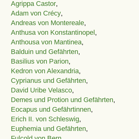
Agrippa Castor
,
Adam von Crécy
,
Andreas von Montereale
,
Anthusa von Konstantinopel
,
Anthousa von Mantinea
,
Balduin und Gefährten
,
Basilius von Parion
,
Kedron von Alexandria
,
Cyprianus und Gefährten
,
David Uribe Velasco
,
Demes und Protion und Gefährten
,
Eocapus und Gefährtinnen
,
Erich II. von Schleswig
,
Euphemia und Gefährten
,
Fulcold von Bern
,