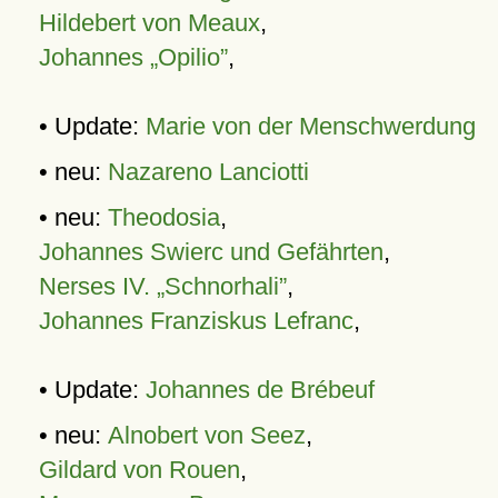
Hildebert von Meaux
,
Johannes „Opilio”
,
• Update:
Marie von der Menschwerdung
• neu:
Nazareno Lanciotti
• neu:
Theodosia
,
Johannes Swierc und Gefährten
,
Nerses IV. „Schnorhali”
,
Johannes Franziskus Lefranc
,
• Update:
Johannes de Brébeuf
• neu:
Alnobert von Seez
,
Gildard von Rouen
,