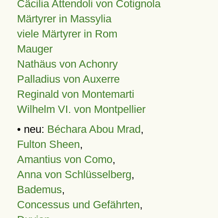
Cäcilia Attendoli von Cotignola
Märtyrer in Massylia
viele Märtyrer in Rom
Mauger
Nathäus von Achonry
Palladius von Auxerre
Reginald von Montemarti
Wilhelm VI. von Montpellier
• neu:
Béchara Abou Mrad
,
Fulton Sheen
,
Amantius von Como
,
Anna von Schlüsselberg
,
Bademus
,
Concessus und Gefährten
,