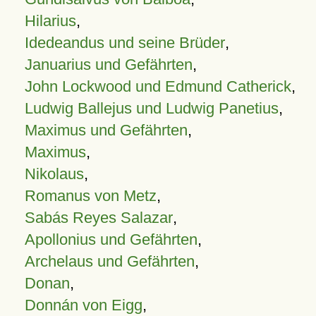
Hilarius
,
Idedeandus und seine Brüder
,
Januarius und Gefährten
,
John Lockwood und Edmund Catherick
,
Ludwig Ballejus und Ludwig Panetius
,
Maximus und Gefährten
,
Maximus
,
Nikolaus
,
Romanus von Metz
,
Sabás Reyes Salazar
,
Apollonius und Gefährten
,
Archelaus und Gefährten
,
Donan
,
Donnán von Eigg
,