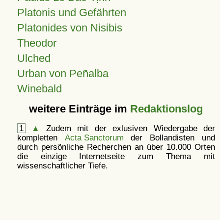
Platonis und Gefährten
Platonides von Nisibis
Theodor
Ulched
Urban von Peñalba
Winebald
weitere Einträge im
Redaktionslog
1
▲
Zudem mit der exlusiven Wiedergabe der
kompletten
Acta Sanctorum
der Bollandisten und
durch persönliche Recherchen an über 10.000 Orten
die einzige Internetseite zum Thema mit
wissenschaftlicher Tiefe.