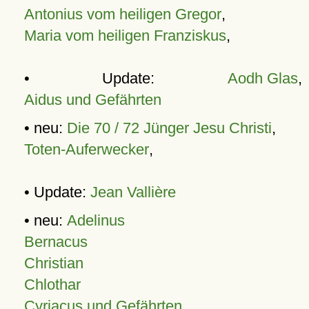
Antonius vom heiligen Gregor
,
Maria vom heiligen Franziskus
,
• Update:
Aodh Glas
,
Aidus und Gefährten
• neu:
Die 70 / 72 Jünger Jesu Christi
,
Toten-Auferwecker
,
• Update:
Jean Vallière
• neu:
Adelinus
Bernacus
Christian
Chlothar
Cyriacus und Gefährten