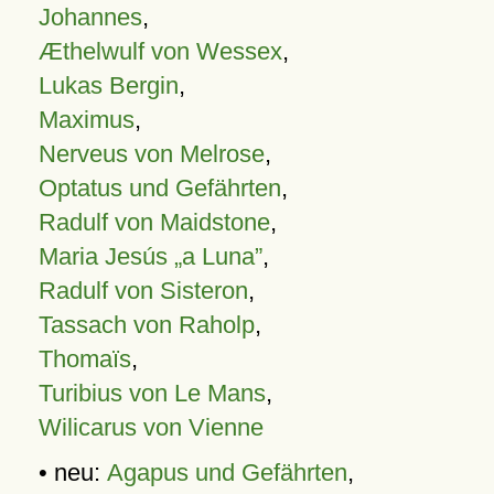
Johannes
,
Æthelwulf von Wessex
,
Lukas Bergin
,
Maximus
,
Nerveus von Melrose
,
Optatus und Gefährten
,
Radulf von Maidstone
,
Maria Jesús „a Luna”
,
Radulf von Sisteron
,
Tassach von Raholp
,
Thomaïs
,
Turibius von Le Mans
,
Wilicarus von Vienne
• neu:
Agapus und Gefährten
,