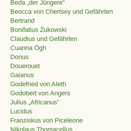
Beda „der Jüngere”
Beocca von Chertsey und Gefährten
Bertrand
Bonifatius Żukowski
Claudius und Gefährten
Cuanna Ógh
Donus
Douerouet
Gaianus
Godefried von Aleth
Godobert von Angers
Julius
Africanus
Lucidus
Franziskus von Piceleone
Nikolaus Thomacellus