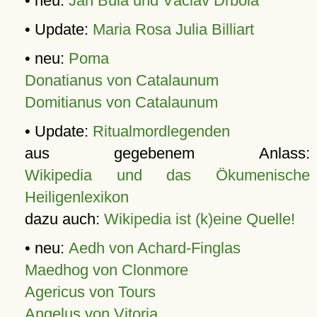
• neu:
Jan Bula und Václav Drbola
• Update:
Maria Rosa Julia Billiart
• neu:
Poma
Donatianus von Catalaunum
Domitianus von Catalaunum
• Update:
Ritualmordlegenden
aus gegebenem Anlass:
Wikipedia und das Ökumenische
Heiligenlexikon
dazu auch:
Wikipedia ist (k)eine Quelle!
• neu:
Aedh von Achard-Finglas
Maedhog von Clonmore
Agericus von Tours
Angelus von Vitoria