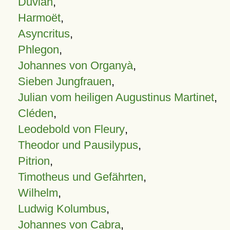
Duvian
,
Harmoët
,
Asyncritus
,
Phlegon
,
Johannes von Organyà
,
Sieben Jungfrauen
,
Julian vom heiligen Augustinus Martinet
,
Cléden
,
Leodebold von Fleury
,
Theodor und Pausilypus
,
Pitrion
,
Timotheus und Gefährten
,
Wilhelm
,
Ludwig Kolumbus
,
Johannes von Cabra
,