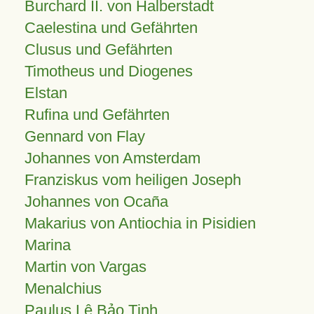
Burchard II. von Halberstadt
Caelestina und Gefährten
Clusus und Gefährten
Timotheus und Diogenes
Elstan
Rufina und Gefährten
Gennard von Flay
Johannes von Amsterdam
Franziskus vom heiligen Joseph
Johannes von Ocaña
Makarius von Antiochia in Pisidien
Marina
Martin von Vargas
Menalchius
Paulus Lê Bảo Tịnh