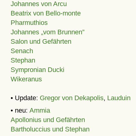
Johannes von Arcu
Beatrix von Bello-monte
Pharmuthios
Johannes
vom Brunnen
Salon und Gefährten
Senach
Stephan
Sympronian Ducki
Wikeranus
• Update:
Gregor von Dekapolis
,
Lauduin
• neu:
Ammia
Apollonius und Gefährten
Bartholuccius und Stephan