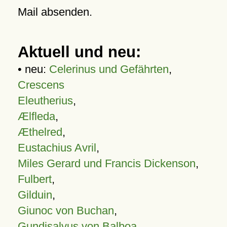
Mail absenden.
Aktuell und neu:
• neu:
Celerinus und Gefährten
,
Crescens
Eleutherius
,
Ælfleda
,
Æthelred
,
Eustachius Avril
,
Miles Gerard und Francis Dickenson
,
Fulbert
,
Gilduin
,
Giunoc von Buchan
,
Gundisalvus von Balboa
,