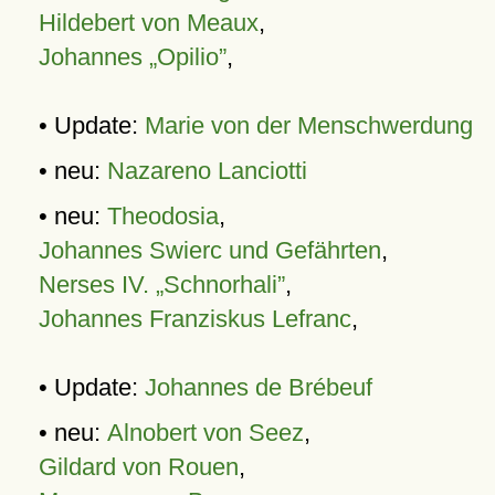
Hildebert von Meaux
,
Johannes „Opilio”
,
• Update:
Marie von der Menschwerdung
• neu:
Nazareno Lanciotti
• neu:
Theodosia
,
Johannes Swierc und Gefährten
,
Nerses IV. „Schnorhali”
,
Johannes Franziskus Lefranc
,
• Update:
Johannes de Brébeuf
• neu:
Alnobert von Seez
,
Gildard von Rouen
,