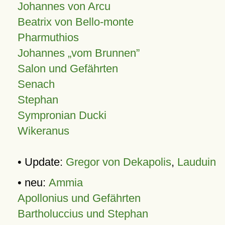
Johannes von Arcu
Beatrix von Bello-monte
Pharmuthios
Johannes
vom Brunnen
Salon und Gefährten
Senach
Stephan
Sympronian Ducki
Wikeranus
• Update:
Gregor von Dekapolis
,
Lauduin
• neu:
Ammia
Apollonius und Gefährten
Bartholuccius und Stephan