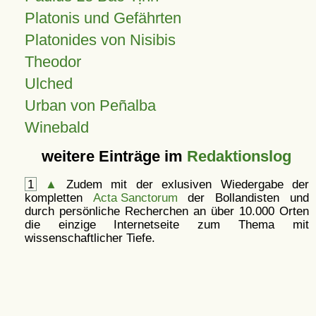
Platonis und Gefährten
Platonides von Nisibis
Theodor
Ulched
Urban von Peñalba
Winebald
weitere Einträge im
Redaktionslog
1
▲
Zudem mit der exlusiven Wiedergabe der
kompletten
Acta Sanctorum
der Bollandisten und
durch persönliche Recherchen an über 10.000 Orten
die einzige Internetseite zum Thema mit
wissenschaftlicher Tiefe.