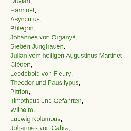
Duvian
,
Harmoët
,
Asyncritus
,
Phlegon
,
Johannes von Organyà
,
Sieben Jungfrauen
,
Julian vom heiligen Augustinus Martinet
,
Cléden
,
Leodebold von Fleury
,
Theodor und Pausilypus
,
Pitrion
,
Timotheus und Gefährten
,
Wilhelm
,
Ludwig Kolumbus
,
Johannes von Cabra
,