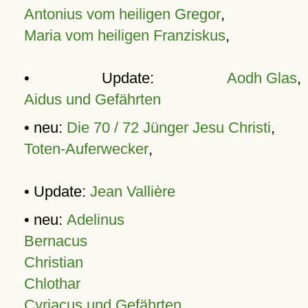
Antonius vom heiligen Gregor
,
Maria vom heiligen Franziskus
,
• Update:
Aodh Glas
,
Aidus und Gefährten
• neu:
Die 70 / 72 Jünger Jesu Christi
,
Toten-Auferwecker
,
• Update:
Jean Vallière
• neu:
Adelinus
Bernacus
Christian
Chlothar
Cyriacus und Gefährten