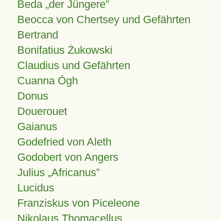
Beda „der Jüngere”
Beocca von Chertsey und Gefährten
Bertrand
Bonifatius Żukowski
Claudius und Gefährten
Cuanna Ógh
Donus
Douerouet
Gaianus
Godefried von Aleth
Godobert von Angers
Julius
Africanus
Lucidus
Franziskus von Piceleone
Nikolaus Thomacellus