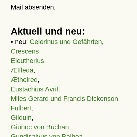
Mail absenden.
Aktuell und neu:
• neu:
Celerinus und Gefährten
,
Crescens
Eleutherius
,
Ælfleda
,
Æthelred
,
Eustachius Avril
,
Miles Gerard und Francis Dickenson
,
Fulbert
,
Gilduin
,
Giunoc von Buchan
,
Gundisalvus von Balboa
,