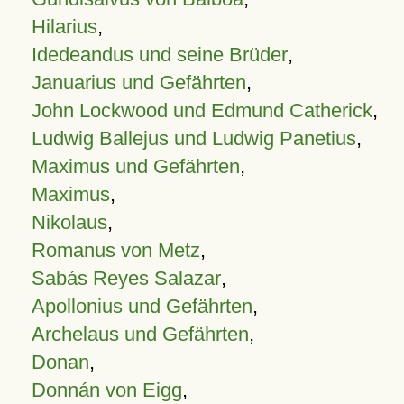
Hilarius
,
Idedeandus und seine Brüder
,
Januarius und Gefährten
,
John Lockwood und Edmund Catherick
,
Ludwig Ballejus und Ludwig Panetius
,
Maximus und Gefährten
,
Maximus
,
Nikolaus
,
Romanus von Metz
,
Sabás Reyes Salazar
,
Apollonius und Gefährten
,
Archelaus und Gefährten
,
Donan
,
Donnán von Eigg
,