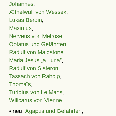
Johannes
,
Æthelwulf von Wessex
,
Lukas Bergin
,
Maximus
,
Nerveus von Melrose
,
Optatus und Gefährten
,
Radulf von Maidstone
,
Maria Jesús „a Luna”
,
Radulf von Sisteron
,
Tassach von Raholp
,
Thomaïs
,
Turibius von Le Mans
,
Wilicarus von Vienne
• neu:
Agapus und Gefährten
,