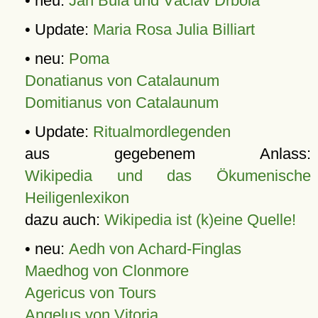
• neu:
Jan Bula und Václav Drbola
• Update:
Maria Rosa Julia Billiart
• neu:
Poma
Donatianus von Catalaunum
Domitianus von Catalaunum
• Update:
Ritualmordlegenden
aus gegebenem Anlass:
Wikipedia und das Ökumenische
Heiligenlexikon
dazu auch:
Wikipedia ist (k)eine Quelle!
• neu:
Aedh von Achard-Finglas
Maedhog von Clonmore
Agericus von Tours
Angelus von Vitoria