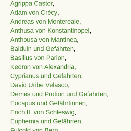
Agrippa Castor
,
Adam von Crécy
,
Andreas von Montereale
,
Anthusa von Konstantinopel
,
Anthousa von Mantinea
,
Balduin und Gefährten
,
Basilius von Parion
,
Kedron von Alexandria
,
Cyprianus und Gefährten
,
David Uribe Velasco
,
Demes und Protion und Gefährten
,
Eocapus und Gefährtinnen
,
Erich II. von Schleswig
,
Euphemia und Gefährten
,
Fulcold von Bern
,