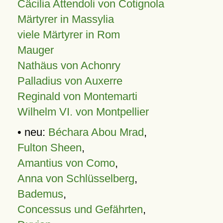
Cäcilia Attendoli von Cotignola
Märtyrer in Massylia
viele Märtyrer in Rom
Mauger
Nathäus von Achonry
Palladius von Auxerre
Reginald von Montemarti
Wilhelm VI. von Montpellier
• neu:
Béchara Abou Mrad
,
Fulton Sheen
,
Amantius von Como
,
Anna von Schlüsselberg
,
Bademus
,
Concessus und Gefährten
,