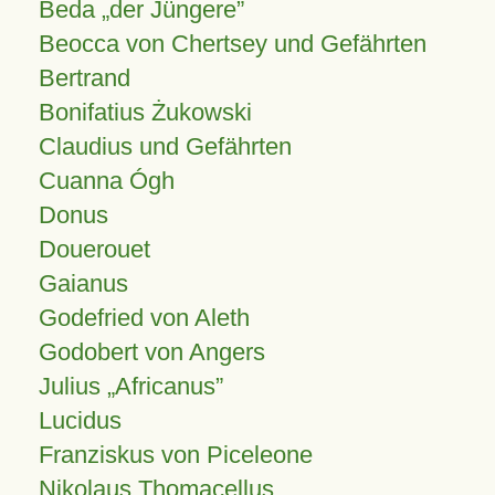
Beda „der Jüngere”
Beocca von Chertsey und Gefährten
Bertrand
Bonifatius Żukowski
Claudius und Gefährten
Cuanna Ógh
Donus
Douerouet
Gaianus
Godefried von Aleth
Godobert von Angers
Julius
Africanus
Lucidus
Franziskus von Piceleone
Nikolaus Thomacellus