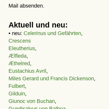
Mail absenden.
Aktuell und neu:
• neu:
Celerinus und Gefährten
,
Crescens
Eleutherius
,
Ælfleda
,
Æthelred
,
Eustachius Avril
,
Miles Gerard und Francis Dickenson
,
Fulbert
,
Gilduin
,
Giunoc von Buchan
,
Gundisalvus von Balboa
,