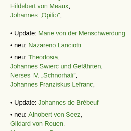
Hildebert von Meaux
,
Johannes „Opilio”
,
• Update:
Marie von der Menschwerdung
• neu:
Nazareno Lanciotti
• neu:
Theodosia
,
Johannes Swierc und Gefährten
,
Nerses IV. „Schnorhali”
,
Johannes Franziskus Lefranc
,
• Update:
Johannes de Brébeuf
• neu:
Alnobert von Seez
,
Gildard von Rouen
,