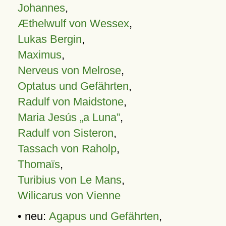
Johannes
,
Æthelwulf von Wessex
,
Lukas Bergin
,
Maximus
,
Nerveus von Melrose
,
Optatus und Gefährten
,
Radulf von Maidstone
,
Maria Jesús „a Luna”
,
Radulf von Sisteron
,
Tassach von Raholp
,
Thomaïs
,
Turibius von Le Mans
,
Wilicarus von Vienne
• neu:
Agapus und Gefährten
,