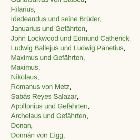
Hilarius
,
Idedeandus und seine Brüder
,
Januarius und Gefährten
,
John Lockwood und Edmund Catherick
,
Ludwig Ballejus und Ludwig Panetius
,
Maximus und Gefährten
,
Maximus
,
Nikolaus
,
Romanus von Metz
,
Sabás Reyes Salazar
,
Apollonius und Gefährten
,
Archelaus und Gefährten
,
Donan
,
Donnán von Eigg
,