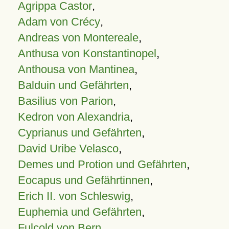
Agrippa Castor
,
Adam von Crécy
,
Andreas von Montereale
,
Anthusa von Konstantinopel
,
Anthousa von Mantinea
,
Balduin und Gefährten
,
Basilius von Parion
,
Kedron von Alexandria
,
Cyprianus und Gefährten
,
David Uribe Velasco
,
Demes und Protion und Gefährten
,
Eocapus und Gefährtinnen
,
Erich II. von Schleswig
,
Euphemia und Gefährten
,
Fulcold von Bern
,