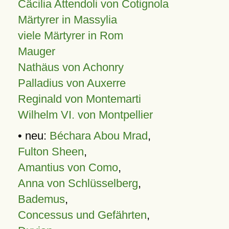
Cäcilia Attendoli von Cotignola
Märtyrer in Massylia
viele Märtyrer in Rom
Mauger
Nathäus von Achonry
Palladius von Auxerre
Reginald von Montemarti
Wilhelm VI. von Montpellier
• neu:
Béchara Abou Mrad
,
Fulton Sheen
,
Amantius von Como
,
Anna von Schlüsselberg
,
Bademus
,
Concessus und Gefährten
,