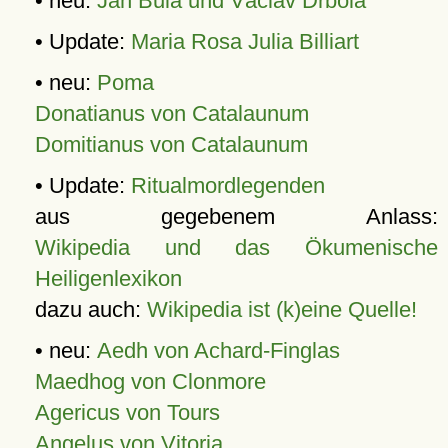
• neu:
Jan Bula und Václav Drbola
• Update:
Maria Rosa Julia Billiart
• neu:
Poma
Donatianus von Catalaunum
Domitianus von Catalaunum
• Update:
Ritualmordlegenden
aus gegebenem Anlass:
Wikipedia und das Ökumenische
Heiligenlexikon
dazu auch:
Wikipedia ist (k)eine Quelle!
• neu:
Aedh von Achard-Finglas
Maedhog von Clonmore
Agericus von Tours
Angelus von Vitoria