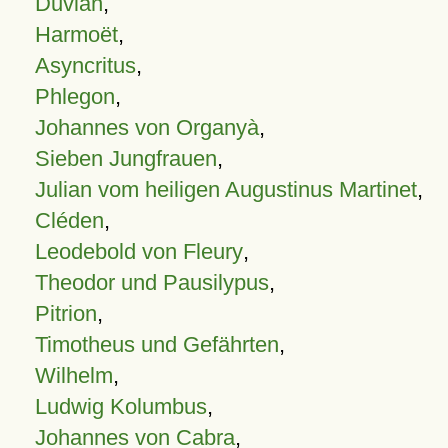
Duvian
,
Harmoët
,
Asyncritus
,
Phlegon
,
Johannes von Organyà
,
Sieben Jungfrauen
,
Julian vom heiligen Augustinus Martinet
,
Cléden
,
Leodebold von Fleury
,
Theodor und Pausilypus
,
Pitrion
,
Timotheus und Gefährten
,
Wilhelm
,
Ludwig Kolumbus
,
Johannes von Cabra
,