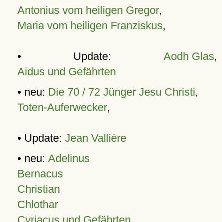
Antonius vom heiligen Gregor
,
Maria vom heiligen Franziskus
,
• Update:
Aodh Glas
,
Aidus und Gefährten
• neu:
Die 70 / 72 Jünger Jesu Christi
,
Toten-Auferwecker
,
• Update:
Jean Vallière
• neu:
Adelinus
Bernacus
Christian
Chlothar
Cyriacus und Gefährten