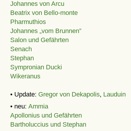
Johannes von Arcu
Beatrix von Bello-monte
Pharmuthios
Johannes
vom Brunnen
Salon und Gefährten
Senach
Stephan
Sympronian Ducki
Wikeranus
• Update:
Gregor von Dekapolis
,
Lauduin
• neu:
Ammia
Apollonius und Gefährten
Bartholuccius und Stephan