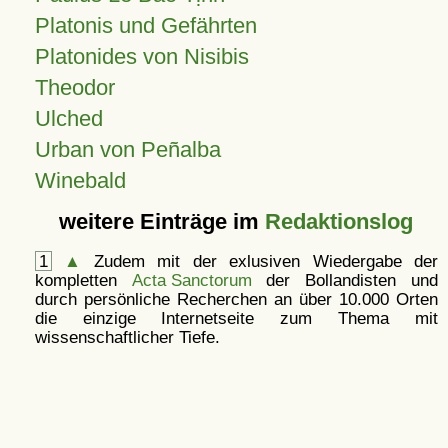
Platonis und Gefährten
Platonides von Nisibis
Theodor
Ulched
Urban von Peñalba
Winebald
weitere Einträge im
Redaktionslog
1
▲
Zudem mit der exlusiven Wiedergabe der
kompletten
Acta Sanctorum
der Bollandisten und
durch persönliche Recherchen an über 10.000 Orten
die einzige Internetseite zum Thema mit
wissenschaftlicher Tiefe.