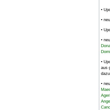
• Up
• ne
• Up
• ne
Dona
Domi
• Up
aus 
dazu
• ne
Maed
Ager
Ange
Canc