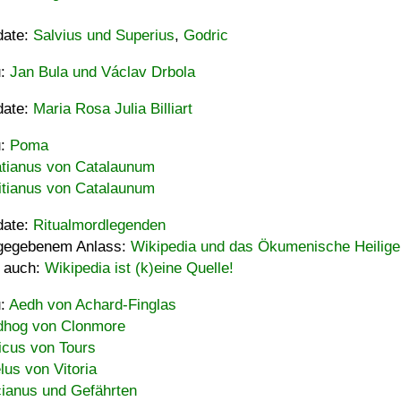
date:
Salvius und Superius
,
Godric
u:
Jan Bula und Václav Drbola
date:
Maria Rosa Julia Billiart
u:
Poma
tianus von Catalaunum
tianus von Catalaunum
date:
Ritualmordlegenden
gegebenem Anlass:
Wikipedia und das Ökumenische Heilige
 auch:
Wikipedia ist (k)eine Quelle!
u:
Aedh von Achard-Finglas
hog von Clonmore
icus von Tours
lus von Vitoria
ianus und Gefährten