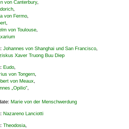
in von Canterbury
,
dorich
,
ia von Fermo
,
ert
,
elm von Toulouse
,
xarium
u:
Johannes von Shanghai und San Francisco
,
ziskus Xaver Truong Buu Diep
u:
Eudo
,
rius von Tongern
,
ebert von Meaux
,
nnes „Opilio”
,
date:
Marie von der Menschwerdung
u:
Nazareno Lanciotti
u:
Theodosia
,