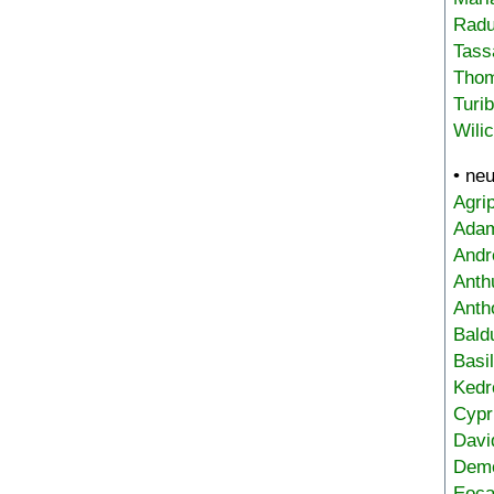
Radu
Tass
Tho
Turi
Wili
• ne
Agri
Adam
Andr
Anth
Anth
Bald
Basi
Kedr
Cypr
Davi
Deme
Eoca