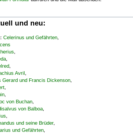
uell und neu:
u:
Celerinus und Gefährten
,
cens
therius
,
eda
,
lred
,
achius Avril
,
s Gerard und Francis Dickenson
,
ert
,
uin
,
oc von Buchan
,
isalvus von Balboa
,
ius
,
eandus und seine Brüder
,
arius und Gefährten
,