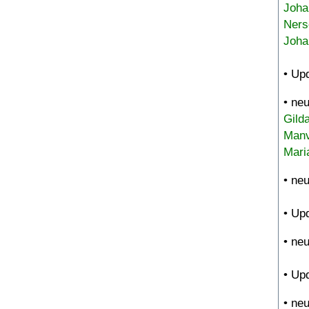
Joha
Ners
Joha
• Up
• ne
Gild
Manv
Mari
• ne
• Up
• ne
• Up
• ne