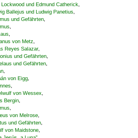
 Lockwood und Edmund Catherick
,
ig Ballejus und Ludwig Panetius
,
mus und Gefährten
,
imus
,
laus
,
nus von Metz
,
s Reyes Salazar
,
lonius und Gefährten
,
elaus und Gefährten
,
an
,
án von Eigg
,
nnes
,
lwulf von Wessex
,
s Bergin
,
imus
,
eus von Melrose
,
tus und Gefährten
,
lf von Maidstone
,
a Jesús „a Luna”
,