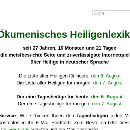
Ökumenisches Heiligenlexi
seit
27 Jahren, 10 Monaten und 21 Tagen
die meistbesuchte Seite und zuverlässigste Internetque
über Heilige in deutscher Sprache
Die Liste aller Heiligen für heute,
den 6. August
Die Liste aller Heiligen für morgen,
den 7. August
Der eine Tagesheilige für heute
, den 6. August
Der eine Tagesheilige für morgen
, den 7. August
Service:
Wir schicken Ihnen den
Tagesheiligen
jeden Mo
kostenlos in Ihr E-Mail-Postfach. Zum Bestellen bitte die
Mail-Formular
aufrufen und die Mail absenden.