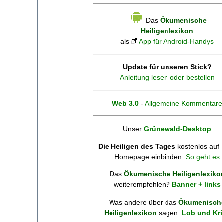
Das
Ökumenische
Heiligenlexikon
als
App für Android-Handys
Update für unseren Stick?
Anleitung lesen oder bestellen
Web 3.0
-
Allgemeine Kommentare
Unser
Grünewald-Desktop
Die Heiligen des Tages
kostenlos auf 
Homepage einbinden:
So geht es
Das
Ökumenische Heiligenlexiko
weiterempfehlen?
Banner + links
Was andere über das
Ökumenisch
Heiligenlexikon
sagen:
Lob und Kri