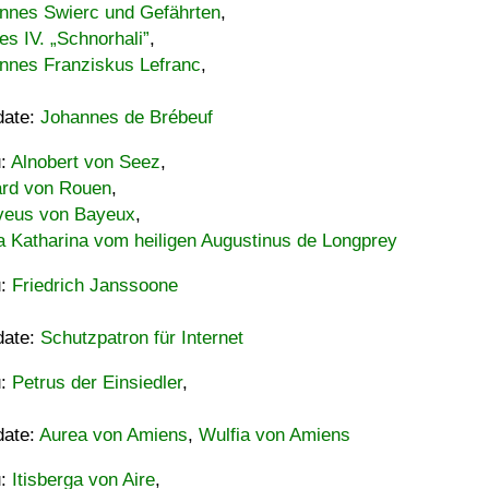
nnes Swierc und Gefährten
,
es IV. „Schnorhali”
,
nnes Franziskus Lefranc
,
date:
Johannes de Brébeuf
u:
Alnobert von Seez
,
ard von Rouen
,
eus von Bayeux
,
a Katharina vom heiligen Augustinus de Longprey
u:
Friedrich Janssoone
date:
Schutzpatron für Internet
u:
Petrus der Einsiedler
,
date:
Aurea von Amiens
,
Wulfia von Amiens
u:
Itisberga von Aire
,