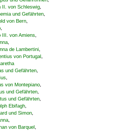
h II. von Schleswig
,
emia und Gefährten
,
old von Bern
,
o
,
 III. von Amiens
,
nna
,
nna de Lambertini
,
entius von Portugal
,
aretha
s und Gefährten
,
ius
,
us von Montepiano
,
us und Gefährten
,
tus und Gefährten
,
lph Ebifagh
,
ard und Simon
,
anna
,
han von Barquel
,