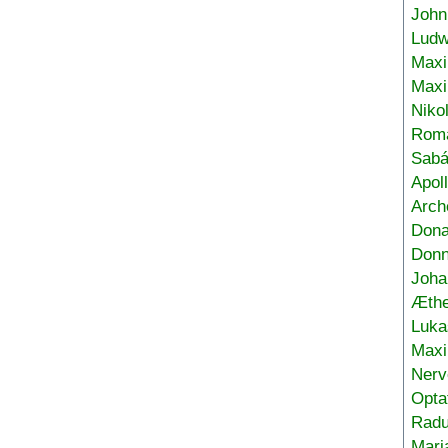
John
Ludw
Maxi
Max
Niko
Roma
Sabá
Apol
Arch
Don
Donn
Joha
Æthe
Luka
Max
Nerv
Opta
Radu
Mari