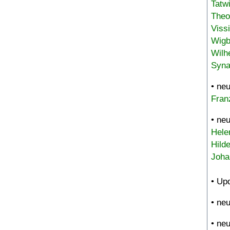
Tatw
Theo
Viss
Wigb
Wilh
Syna
• ne
Fran
• ne
Hele
Hild
Joha
• Up
• ne
• ne