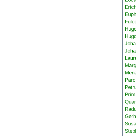
Eric
Euph
Fulc
Hug
Hugo
Joha
Joha
Laur
Marg
Mena
Parc
Petr
Prim
Quar
Radu
Gerh
Sus
Step