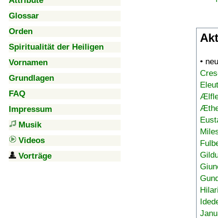
Attribute
Glossar
Orden
Akt
Spiritualität der Heiligen
• ne
Vornamen
Cres
Grundlagen
Eleu
FAQ
Ælfl
Æthe
Impressum
Eust
Musik
Mile
Videos
Fulb
Gild
Vorträge
Giun
Gund
Hilar
Ided
Janu