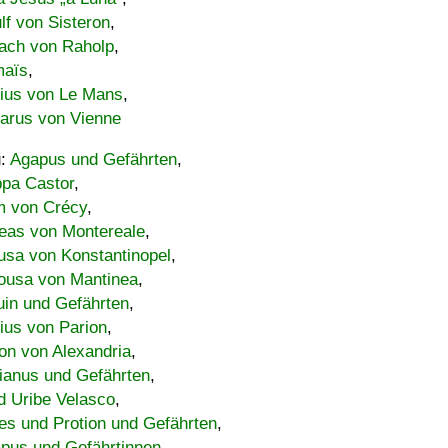
lf von Sisteron
,
ach von Raholp
,
maïs
,
bius von Le Mans
,
carus von Vienne
u:
Agapus und Gefährten
,
ppa Castor
,
 von Crécy
,
eas von Montereale
,
usa von Konstantinopel
,
ousa von Mantinea
,
uin und Gefährten
,
lius von Parion
,
on von Alexandria
,
ianus und Gefährten
,
d Uribe Velasco
,
s und Protion und Gefährten
,
pus und Gefährtinnen
,