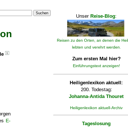
Suchen
Unser
Reise-Blog
:
kon
Reisen zu den Orten, an denen die Hei
lebten und verehrt werden.
lle
1
Zum ersten Mal hier?
Einführungstext anzeigen!
Heiligenlexikon aktuell:
200. Todestag:
Johanna-Antida Thouret
Heiligenlexikon aktuell-Archiv
rgen
ses
E-
Tageslosung