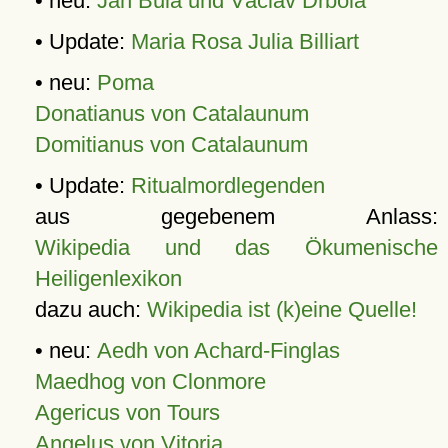
• neu:
Jan Bula und Václav Drbola
• Update:
Maria Rosa Julia Billiart
• neu:
Poma
Donatianus von Catalaunum
Domitianus von Catalaunum
• Update:
Ritualmordlegenden
aus gegebenem Anlass:
Wikipedia und das Ökumenische
Heiligenlexikon
dazu auch:
Wikipedia ist (k)eine Quelle!
• neu:
Aedh von Achard-Finglas
Maedhog von Clonmore
Agericus von Tours
Angelus von Vitoria