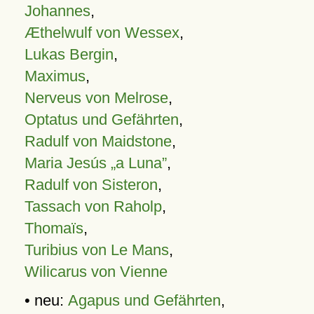
Johannes
,
Æthelwulf von Wessex
,
Lukas Bergin
,
Maximus
,
Nerveus von Melrose
,
Optatus und Gefährten
,
Radulf von Maidstone
,
Maria Jesús „a Luna”
,
Radulf von Sisteron
,
Tassach von Raholp
,
Thomaïs
,
Turibius von Le Mans
,
Wilicarus von Vienne
• neu:
Agapus und Gefährten
,