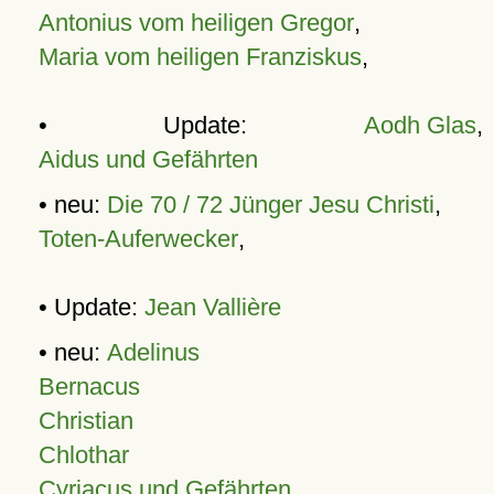
Antonius vom heiligen Gregor
,
Maria vom heiligen Franziskus
,
• Update:
Aodh Glas
,
Aidus und Gefährten
• neu:
Die 70 / 72 Jünger Jesu Christi
,
Toten-Auferwecker
,
• Update:
Jean Vallière
• neu:
Adelinus
Bernacus
Christian
Chlothar
Cyriacus und Gefährten