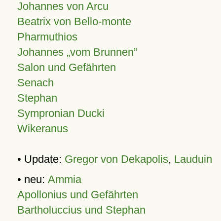
Johannes von Arcu
Beatrix von Bello-monte
Pharmuthios
Johannes
vom Brunnen
Salon und Gefährten
Senach
Stephan
Sympronian Ducki
Wikeranus
• Update:
Gregor von Dekapolis
,
Lauduin
• neu:
Ammia
Apollonius und Gefährten
Bartholuccius und Stephan