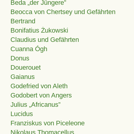
Beda „der Jüngere”
Beocca von Chertsey und Gefährten
Bertrand
Bonifatius Żukowski
Claudius und Gefährten
Cuanna Ógh
Donus
Douerouet
Gaianus
Godefried von Aleth
Godobert von Angers
Julius
Africanus
Lucidus
Franziskus von Piceleone
Nikolaus Thomacellus