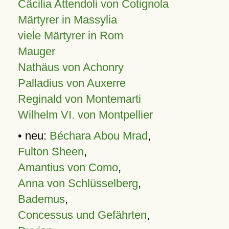
Cäcilia Attendoli von Cotignola
Märtyrer in Massylia
viele Märtyrer in Rom
Mauger
Nathäus von Achonry
Palladius von Auxerre
Reginald von Montemarti
Wilhelm VI. von Montpellier
• neu:
Béchara Abou Mrad
,
Fulton Sheen
,
Amantius von Como
,
Anna von Schlüsselberg
,
Bademus
,
Concessus und Gefährten
,