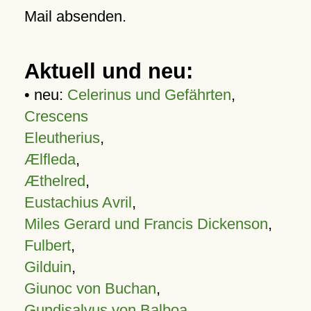
Mail absenden.
Aktuell und neu:
• neu:
Celerinus und Gefährten
,
Crescens
Eleutherius
,
Ælfleda
,
Æthelred
,
Eustachius Avril
,
Miles Gerard und Francis Dickenson
,
Fulbert
,
Gilduin
,
Giunoc von Buchan
,
Gundisalvus von Balboa
,