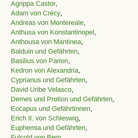
Agrippa Castor
,
Adam von Crécy
,
Andreas von Montereale
,
Anthusa von Konstantinopel
,
Anthousa von Mantinea
,
Balduin und Gefährten
,
Basilius von Parion
,
Kedron von Alexandria
,
Cyprianus und Gefährten
,
David Uribe Velasco
,
Demes und Protion und Gefährten
,
Eocapus und Gefährtinnen
,
Erich II. von Schleswig
,
Euphemia und Gefährten
,
Fulcold von Bern
,