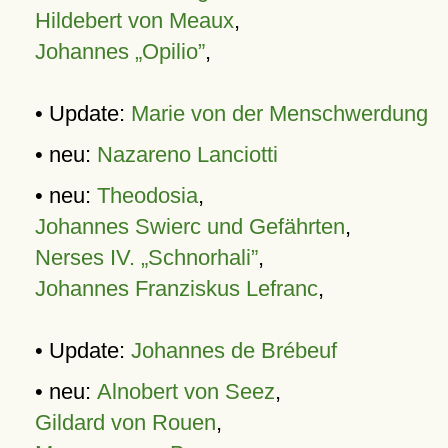
Hildebert von Meaux
,
Johannes „Opilio”
,
• Update:
Marie von der Menschwerdung
• neu:
Nazareno Lanciotti
• neu:
Theodosia
,
Johannes Swierc und Gefährten
,
Nerses IV. „Schnorhali”
,
Johannes Franziskus Lefranc
,
• Update:
Johannes de Brébeuf
• neu:
Alnobert von Seez
,
Gildard von Rouen
,