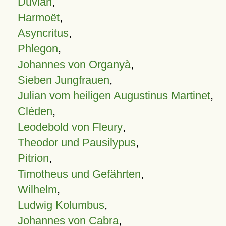
Duvian
,
Harmoët
,
Asyncritus
,
Phlegon
,
Johannes von Organyà
,
Sieben Jungfrauen
,
Julian vom heiligen Augustinus Martinet
,
Cléden
,
Leodebold von Fleury
,
Theodor und Pausilypus
,
Pitrion
,
Timotheus und Gefährten
,
Wilhelm
,
Ludwig Kolumbus
,
Johannes von Cabra
,