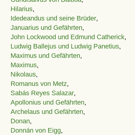
Hilarius
,
Idedeandus und seine Brüder
,
Januarius und Gefährten
,
John Lockwood und Edmund Catherick
,
Ludwig Ballejus und Ludwig Panetius
,
Maximus und Gefährten
,
Maximus
,
Nikolaus
,
Romanus von Metz
,
Sabás Reyes Salazar
,
Apollonius und Gefährten
,
Archelaus und Gefährten
,
Donan
,
Donnán von Eigg
,