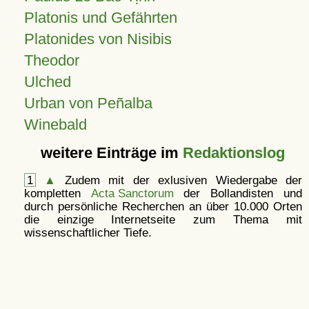
Platonis und Gefährten
Platonides von Nisibis
Theodor
Ulched
Urban von Peñalba
Winebald
weitere Einträge im
Redaktionslog
1
▲
Zudem mit der exlusiven Wiedergabe der
kompletten
Acta Sanctorum
der Bollandisten und
durch persönliche Recherchen an über 10.000 Orten
die einzige Internetseite zum Thema mit
wissenschaftlicher Tiefe.