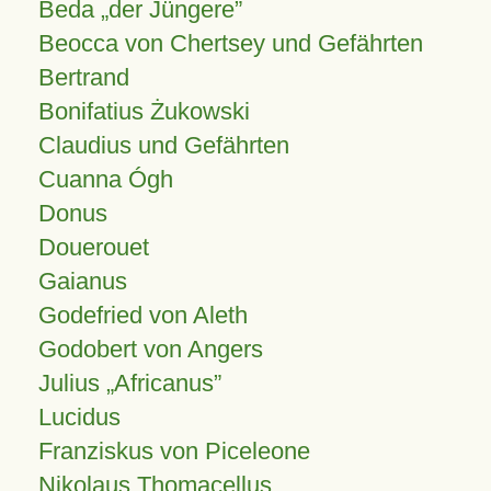
Beda „der Jüngere”
Beocca von Chertsey und Gefährten
Bertrand
Bonifatius Żukowski
Claudius und Gefährten
Cuanna Ógh
Donus
Douerouet
Gaianus
Godefried von Aleth
Godobert von Angers
Julius
Africanus
Lucidus
Franziskus von Piceleone
Nikolaus Thomacellus