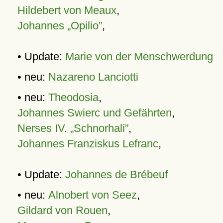
Hildebert von Meaux
,
Johannes „Opilio”
,
• Update:
Marie von der Menschwerdung
• neu:
Nazareno Lanciotti
• neu:
Theodosia
,
Johannes Swierc und Gefährten
,
Nerses IV. „Schnorhali”
,
Johannes Franziskus Lefranc
,
• Update:
Johannes de Brébeuf
• neu:
Alnobert von Seez
,
Gildard von Rouen
,