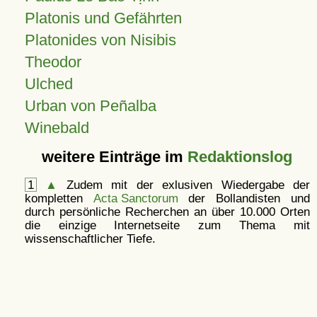
Platonis und Gefährten
Platonides von Nisibis
Theodor
Ulched
Urban von Peñalba
Winebald
weitere Einträge im
Redaktionslog
1
▲
Zudem mit der exlusiven Wiedergabe der
kompletten
Acta Sanctorum
der Bollandisten und
durch persönliche Recherchen an über 10.000 Orten
die einzige Internetseite zum Thema mit
wissenschaftlicher Tiefe.