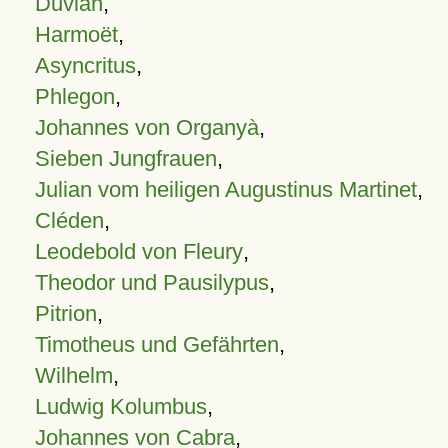
Duvian
,
Harmoët
,
Asyncritus
,
Phlegon
,
Johannes von Organyà
,
Sieben Jungfrauen
,
Julian vom heiligen Augustinus Martinet
,
Cléden
,
Leodebold von Fleury
,
Theodor und Pausilypus
,
Pitrion
,
Timotheus und Gefährten
,
Wilhelm
,
Ludwig Kolumbus
,
Johannes von Cabra
,