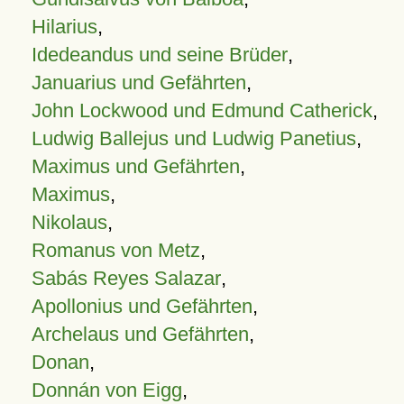
Hilarius
,
Idedeandus und seine Brüder
,
Januarius und Gefährten
,
John Lockwood und Edmund Catherick
,
Ludwig Ballejus und Ludwig Panetius
,
Maximus und Gefährten
,
Maximus
,
Nikolaus
,
Romanus von Metz
,
Sabás Reyes Salazar
,
Apollonius und Gefährten
,
Archelaus und Gefährten
,
Donan
,
Donnán von Eigg
,