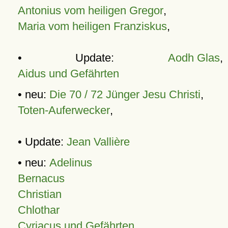
Antonius vom heiligen Gregor
,
Maria vom heiligen Franziskus
,
• Update:
Aodh Glas
,
Aidus und Gefährten
• neu:
Die 70 / 72 Jünger Jesu Christi
,
Toten-Auferwecker
,
• Update:
Jean Vallière
• neu:
Adelinus
Bernacus
Christian
Chlothar
Cyriacus und Gefährten