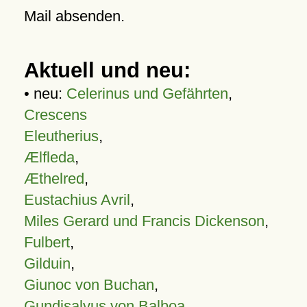
Mail absenden.
Aktuell und neu:
• neu:
Celerinus und Gefährten
,
Crescens
Eleutherius
,
Ælfleda
,
Æthelred
,
Eustachius Avril
,
Miles Gerard und Francis Dickenson
,
Fulbert
,
Gilduin
,
Giunoc von Buchan
,
Gundisalvus von Balboa
,