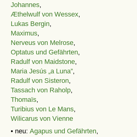
Johannes
,
Æthelwulf von Wessex
,
Lukas Bergin
,
Maximus
,
Nerveus von Melrose
,
Optatus und Gefährten
,
Radulf von Maidstone
,
Maria Jesús „a Luna”
,
Radulf von Sisteron
,
Tassach von Raholp
,
Thomaïs
,
Turibius von Le Mans
,
Wilicarus von Vienne
• neu:
Agapus und Gefährten
,