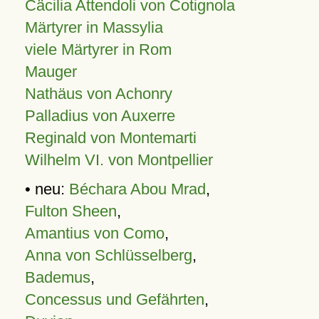
Cäcilia Attendoli von Cotignola
Märtyrer in Massylia
viele Märtyrer in Rom
Mauger
Nathäus von Achonry
Palladius von Auxerre
Reginald von Montemarti
Wilhelm VI. von Montpellier
• neu:
Béchara Abou Mrad
,
Fulton Sheen
,
Amantius von Como
,
Anna von Schlüsselberg
,
Bademus
,
Concessus und Gefährten
,