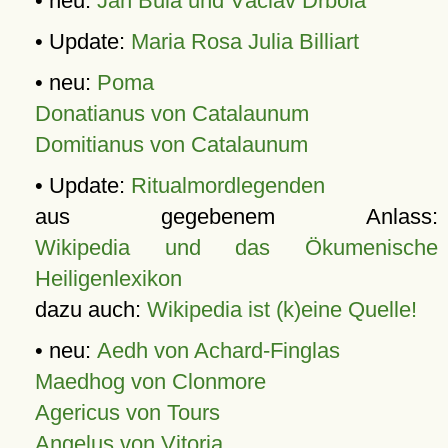
• neu:
Jan Bula und Václav Drbola
• Update:
Maria Rosa Julia Billiart
• neu:
Poma
Donatianus von Catalaunum
Domitianus von Catalaunum
• Update:
Ritualmordlegenden
aus gegebenem Anlass:
Wikipedia und das Ökumenische
Heiligenlexikon
dazu auch:
Wikipedia ist (k)eine Quelle!
• neu:
Aedh von Achard-Finglas
Maedhog von Clonmore
Agericus von Tours
Angelus von Vitoria