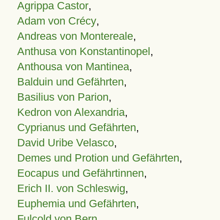
Agrippa Castor
,
Adam von Crécy
,
Andreas von Montereale
,
Anthusa von Konstantinopel
,
Anthousa von Mantinea
,
Balduin und Gefährten
,
Basilius von Parion
,
Kedron von Alexandria
,
Cyprianus und Gefährten
,
David Uribe Velasco
,
Demes und Protion und Gefährten
,
Eocapus und Gefährtinnen
,
Erich II. von Schleswig
,
Euphemia und Gefährten
,
Fulcold von Bern
,