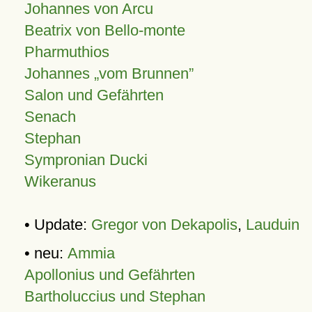
Johannes von Arcu
Beatrix von Bello-monte
Pharmuthios
Johannes
vom Brunnen
Salon und Gefährten
Senach
Stephan
Sympronian Ducki
Wikeranus
• Update:
Gregor von Dekapolis
,
Lauduin
• neu:
Ammia
Apollonius und Gefährten
Bartholuccius und Stephan