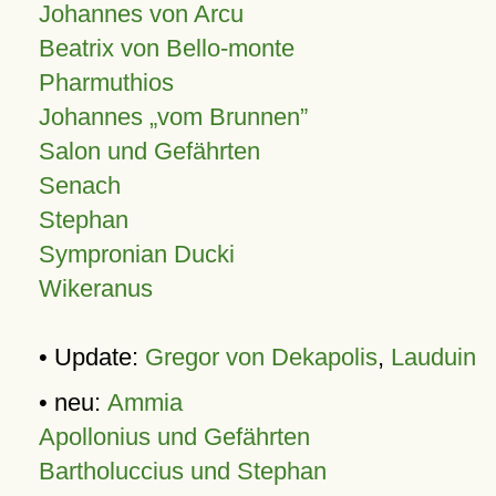
Johannes von Arcu
Beatrix von Bello-monte
Pharmuthios
Johannes
vom Brunnen
Salon und Gefährten
Senach
Stephan
Sympronian Ducki
Wikeranus
• Update:
Gregor von Dekapolis
,
Lauduin
• neu:
Ammia
Apollonius und Gefährten
Bartholuccius und Stephan