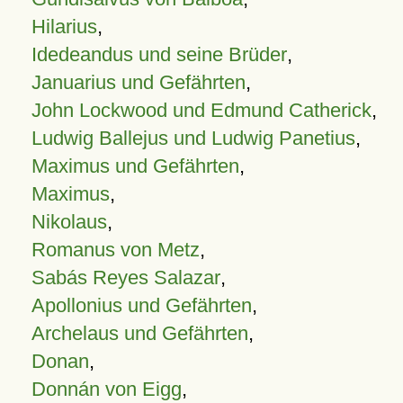
Hilarius
,
Idedeandus und seine Brüder
,
Januarius und Gefährten
,
John Lockwood und Edmund Catherick
,
Ludwig Ballejus und Ludwig Panetius
,
Maximus und Gefährten
,
Maximus
,
Nikolaus
,
Romanus von Metz
,
Sabás Reyes Salazar
,
Apollonius und Gefährten
,
Archelaus und Gefährten
,
Donan
,
Donnán von Eigg
,