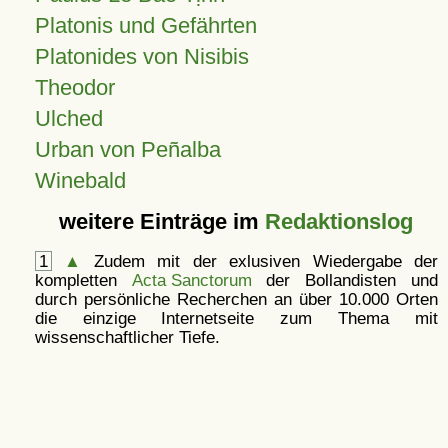
Platonis und Gefährten
Platonides von Nisibis
Theodor
Ulched
Urban von Peñalba
Winebald
weitere Einträge im
Redaktionslog
1
▲
Zudem mit der exlusiven Wiedergabe der
kompletten
Acta Sanctorum
der Bollandisten und
durch persönliche Recherchen an über 10.000 Orten
die einzige Internetseite zum Thema mit
wissenschaftlicher Tiefe.