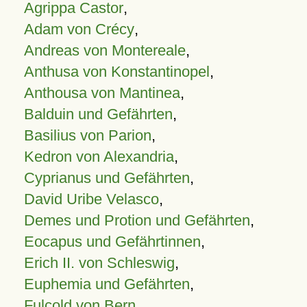
Agrippa Castor
,
Adam von Crécy
,
Andreas von Montereale
,
Anthusa von Konstantinopel
,
Anthousa von Mantinea
,
Balduin und Gefährten
,
Basilius von Parion
,
Kedron von Alexandria
,
Cyprianus und Gefährten
,
David Uribe Velasco
,
Demes und Protion und Gefährten
,
Eocapus und Gefährtinnen
,
Erich II. von Schleswig
,
Euphemia und Gefährten
,
Fulcold von Bern
,