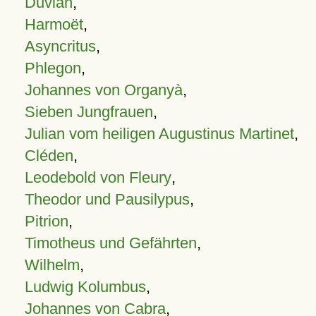
Duvian
,
Harmoët
,
Asyncritus
,
Phlegon
,
Johannes von Organyà
,
Sieben Jungfrauen
,
Julian vom heiligen Augustinus Martinet
,
Cléden
,
Leodebold von Fleury
,
Theodor und Pausilypus
,
Pitrion
,
Timotheus und Gefährten
,
Wilhelm
,
Ludwig Kolumbus
,
Johannes von Cabra
,