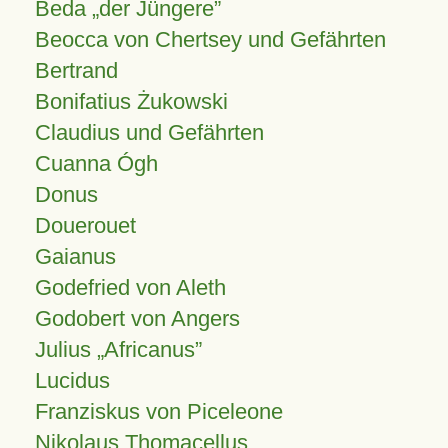
Beda „der Jüngere”
Beocca von Chertsey und Gefährten
Bertrand
Bonifatius Żukowski
Claudius und Gefährten
Cuanna Ógh
Donus
Douerouet
Gaianus
Godefried von Aleth
Godobert von Angers
Julius
Africanus
Lucidus
Franziskus von Piceleone
Nikolaus Thomacellus