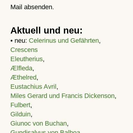
Mail absenden.
Aktuell und neu:
• neu:
Celerinus und Gefährten
,
Crescens
Eleutherius
,
Ælfleda
,
Æthelred
,
Eustachius Avril
,
Miles Gerard und Francis Dickenson
,
Fulbert
,
Gilduin
,
Giunoc von Buchan
,
Gundisalvus von Balboa
,