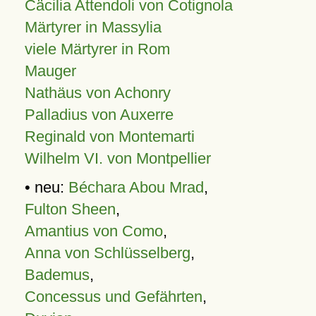
Cäcilia Attendoli von Cotignola
Märtyrer in Massylia
viele Märtyrer in Rom
Mauger
Nathäus von Achonry
Palladius von Auxerre
Reginald von Montemarti
Wilhelm VI. von Montpellier
• neu:
Béchara Abou Mrad
,
Fulton Sheen
,
Amantius von Como
,
Anna von Schlüsselberg
,
Bademus
,
Concessus und Gefährten
,