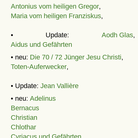
Antonius vom heiligen Gregor
,
Maria vom heiligen Franziskus
,
• Update:
Aodh Glas
,
Aidus und Gefährten
• neu:
Die 70 / 72 Jünger Jesu Christi
,
Toten-Auferwecker
,
• Update:
Jean Vallière
• neu:
Adelinus
Bernacus
Christian
Chlothar
Cyriacus und Gefährten