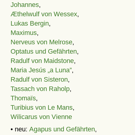
Johannes
,
Æthelwulf von Wessex
,
Lukas Bergin
,
Maximus
,
Nerveus von Melrose
,
Optatus und Gefährten
,
Radulf von Maidstone
,
Maria Jesús „a Luna”
,
Radulf von Sisteron
,
Tassach von Raholp
,
Thomaïs
,
Turibius von Le Mans
,
Wilicarus von Vienne
• neu:
Agapus und Gefährten
,