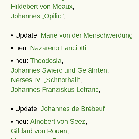
Hildebert von Meaux
,
Johannes „Opilio”
,
• Update:
Marie von der Menschwerdung
• neu:
Nazareno Lanciotti
• neu:
Theodosia
,
Johannes Swierc und Gefährten
,
Nerses IV. „Schnorhali”
,
Johannes Franziskus Lefranc
,
• Update:
Johannes de Brébeuf
• neu:
Alnobert von Seez
,
Gildard von Rouen
,