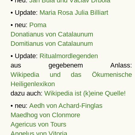
• neu:
Jan Bula und Václav Drbola
• Update:
Maria Rosa Julia Billiart
• neu:
Poma
Donatianus von Catalaunum
Domitianus von Catalaunum
• Update:
Ritualmordlegenden
aus gegebenem Anlass:
Wikipedia und das Ökumenische
Heiligenlexikon
dazu auch:
Wikipedia ist (k)eine Quelle!
• neu:
Aedh von Achard-Finglas
Maedhog von Clonmore
Agericus von Tours
Angelus von Vitoria