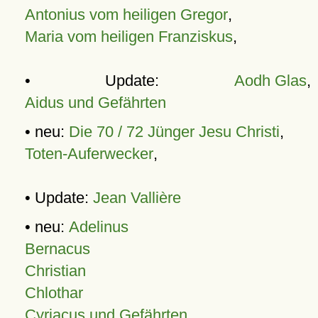
Antonius vom heiligen Gregor
,
Maria vom heiligen Franziskus
,
• Update:
Aodh Glas
,
Aidus und Gefährten
• neu:
Die 70 / 72 Jünger Jesu Christi
,
Toten-Auferwecker
,
• Update:
Jean Vallière
• neu:
Adelinus
Bernacus
Christian
Chlothar
Cyriacus und Gefährten