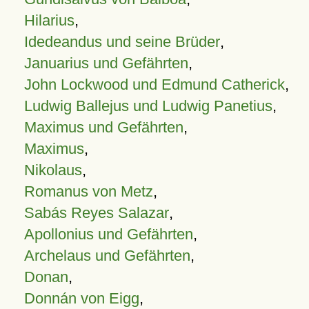
Hilarius
,
Idedeandus und seine Brüder
,
Januarius und Gefährten
,
John Lockwood und Edmund Catherick
,
Ludwig Ballejus und Ludwig Panetius
,
Maximus und Gefährten
,
Maximus
,
Nikolaus
,
Romanus von Metz
,
Sabás Reyes Salazar
,
Apollonius und Gefährten
,
Archelaus und Gefährten
,
Donan
,
Donnán von Eigg
,