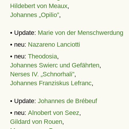
Hildebert von Meaux
,
Johannes „Opilio”
,
• Update:
Marie von der Menschwerdung
• neu:
Nazareno Lanciotti
• neu:
Theodosia
,
Johannes Swierc und Gefährten
,
Nerses IV. „Schnorhali”
,
Johannes Franziskus Lefranc
,
• Update:
Johannes de Brébeuf
• neu:
Alnobert von Seez
,
Gildard von Rouen
,