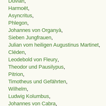
Duvian
,
Harmoët
,
Asyncritus
,
Phlegon
,
Johannes von Organyà
,
Sieben Jungfrauen
,
Julian vom heiligen Augustinus Martinet
,
Cléden
,
Leodebold von Fleury
,
Theodor und Pausilypus
,
Pitrion
,
Timotheus und Gefährten
,
Wilhelm
,
Ludwig Kolumbus
,
Johannes von Cabra
,