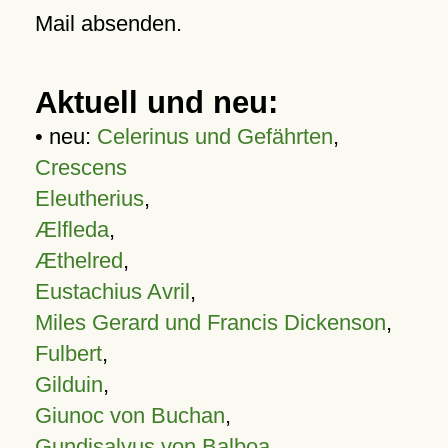
Mail absenden.
Aktuell und neu:
• neu:
Celerinus und Gefährten
,
Crescens
Eleutherius
,
Ælfleda
,
Æthelred
,
Eustachius Avril
,
Miles Gerard und Francis Dickenson
,
Fulbert
,
Gilduin
,
Giunoc von Buchan
,
Gundisalvus von Balboa
,