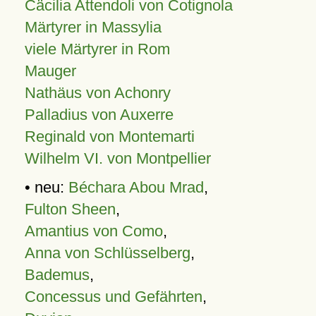
Cäcilia Attendoli von Cotignola
Märtyrer in Massylia
viele Märtyrer in Rom
Mauger
Nathäus von Achonry
Palladius von Auxerre
Reginald von Montemarti
Wilhelm VI. von Montpellier
• neu:
Béchara Abou Mrad
,
Fulton Sheen
,
Amantius von Como
,
Anna von Schlüsselberg
,
Bademus
,
Concessus und Gefährten
,