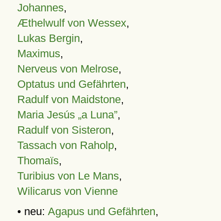
Johannes
,
Æthelwulf von Wessex
,
Lukas Bergin
,
Maximus
,
Nerveus von Melrose
,
Optatus und Gefährten
,
Radulf von Maidstone
,
Maria Jesús „a Luna”
,
Radulf von Sisteron
,
Tassach von Raholp
,
Thomaïs
,
Turibius von Le Mans
,
Wilicarus von Vienne
• neu:
Agapus und Gefährten
,