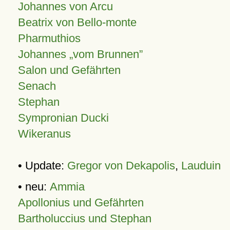
Johannes von Arcu
Beatrix von Bello-monte
Pharmuthios
Johannes
vom Brunnen
Salon und Gefährten
Senach
Stephan
Sympronian Ducki
Wikeranus
• Update:
Gregor von Dekapolis
,
Lauduin
• neu:
Ammia
Apollonius und Gefährten
Bartholuccius und Stephan