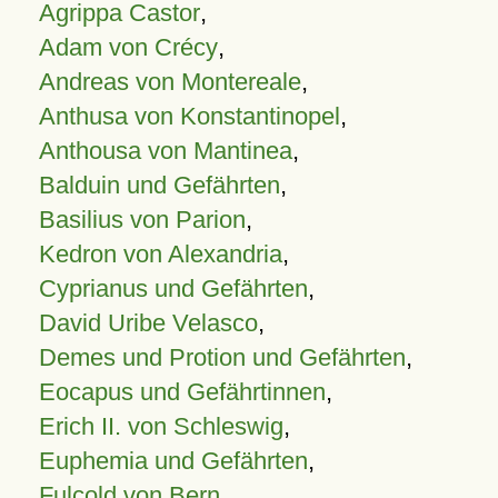
Agrippa Castor
,
Adam von Crécy
,
Andreas von Montereale
,
Anthusa von Konstantinopel
,
Anthousa von Mantinea
,
Balduin und Gefährten
,
Basilius von Parion
,
Kedron von Alexandria
,
Cyprianus und Gefährten
,
David Uribe Velasco
,
Demes und Protion und Gefährten
,
Eocapus und Gefährtinnen
,
Erich II. von Schleswig
,
Euphemia und Gefährten
,
Fulcold von Bern
,