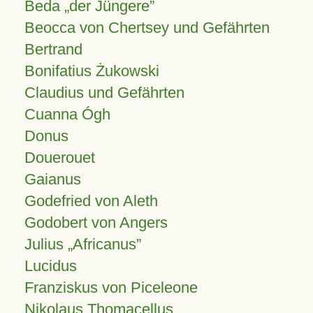
Beda „der Jüngere”
Beocca von Chertsey und Gefährten
Bertrand
Bonifatius Żukowski
Claudius und Gefährten
Cuanna Ógh
Donus
Douerouet
Gaianus
Godefried von Aleth
Godobert von Angers
Julius
Africanus
Lucidus
Franziskus von Piceleone
Nikolaus Thomacellus