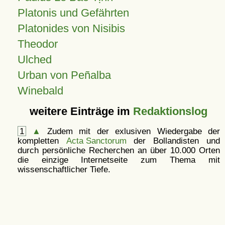
Platonis und Gefährten
Platonides von Nisibis
Theodor
Ulched
Urban von Peñalba
Winebald
weitere Einträge im
Redaktionslog
1
▲
Zudem mit der exlusiven Wiedergabe der
kompletten
Acta Sanctorum
der Bollandisten und
durch persönliche Recherchen an über 10.000 Orten
die einzige Internetseite zum Thema mit
wissenschaftlicher Tiefe.