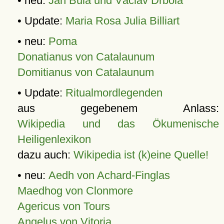
• neu:
Jan Bula und Václav Drbola
• Update:
Maria Rosa Julia Billiart
• neu:
Poma
Donatianus von Catalaunum
Domitianus von Catalaunum
• Update:
Ritualmordlegenden
aus gegebenem Anlass:
Wikipedia und das Ökumenische
Heiligenlexikon
dazu auch:
Wikipedia ist (k)eine Quelle!
• neu:
Aedh von Achard-Finglas
Maedhog von Clonmore
Agericus von Tours
Angelus von Vitoria