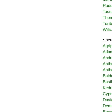
Radu
Tass
Tho
Turi
Wili
• ne
Agri
Adam
Andr
Anth
Anth
Bald
Basi
Kedr
Cypr
Davi
Deme
Eoca