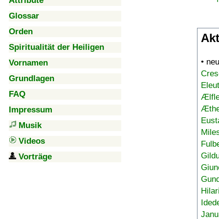
Attribute
Glossar
Orden
Akt
Spiritualität der Heiligen
• ne
Vornamen
Cres
Grundlagen
Eleu
FAQ
Ælfl
Æthe
Impressum
Eust
Musik
Mile
Videos
Fulb
Gild
Vorträge
Giun
Gund
Hilar
Ided
Janu