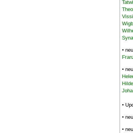
Tatw
Theo
Viss
Wigb
Wilh
Syna
• ne
Fran
• ne
Hele
Hild
Joha
• Up
• ne
• ne