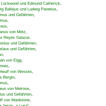
 Lockwood und Edmund Catherick
,
ig Ballejus und Ludwig Panetius
,
mus und Gefährten
,
imus
,
laus
,
nus von Metz
,
s Reyes Salazar
,
lonius und Gefährten
,
elaus und Gefährten
,
an
,
án von Eigg
,
nnes
,
lwulf von Wessex
,
s Bergin
,
imus
,
eus von Melrose
,
tus und Gefährten
,
lf von Maidstone
,
a Jesús „a Luna”
,