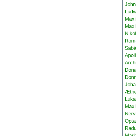
John
Ludw
Maxi
Max
Niko
Roma
Sabá
Apol
Arch
Don
Donn
Joha
Æthe
Luka
Max
Nerv
Opta
Radu
Mari