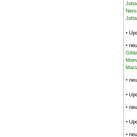
Joha
Ners
Joha
• Up
• ne
Gild
Manv
Mari
• ne
• Up
• ne
• Up
• ne