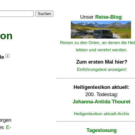
Suchen
Unser
Reise-Blog
:
kon
Reisen zu den Orten, an denen die Hei
lebten und verehrt werden.
lle
1
Zum ersten Mal hier?
Einführungstext anzeigen!
Heiligenlexikon aktuell:
200. Todestag:
Johanna-Antida Thouret
Heiligenlexikon aktuell-Archiv
rgen
ses
E-
Tageslosung