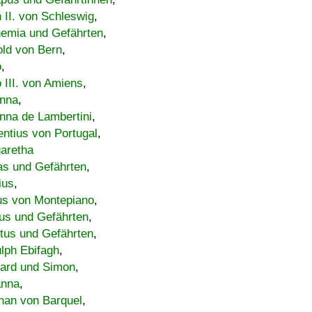
h II. von Schleswig
,
emia und Gefährten
,
old von Bern
,
o
,
 III. von Amiens
,
nna
,
nna de Lambertini
,
entius von Portugal
,
aretha
s und Gefährten
,
ius
,
us von Montepiano
,
us und Gefährten
,
tus und Gefährten
,
lph Ebifagh
,
ard und Simon
,
anna
,
han von Barquel
,