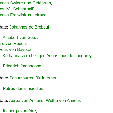
nnes Swierc und Gefährten
,
es IV. „Schnorhali”
,
nnes Franziskus Lefranc
,
date:
Johannes de Brébeuf
u:
Alnobert von Seez
,
ard von Rouen
,
eus von Bayeux
,
a Katharina vom heiligen Augustinus de Longprey
u:
Friedrich Janssoone
date:
Schutzpatron für Internet
u:
Petrus der Einsiedler
,
date:
Aurea von Amiens
,
Wulfia von Amiens
u:
Itisberga von Aire
,