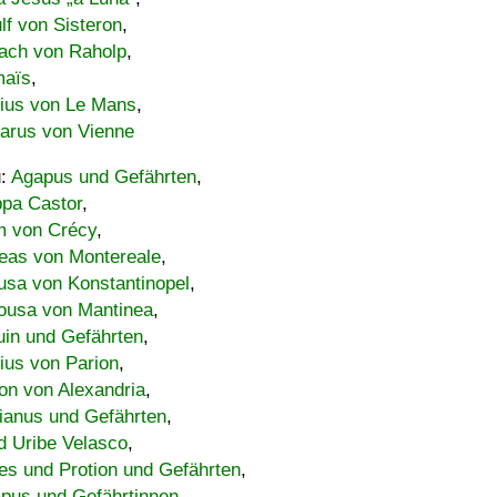
lf von Sisteron
,
ach von Raholp
,
maïs
,
bius von Le Mans
,
carus von Vienne
u:
Agapus und Gefährten
,
ppa Castor
,
 von Crécy
,
eas von Montereale
,
usa von Konstantinopel
,
ousa von Mantinea
,
uin und Gefährten
,
lius von Parion
,
on von Alexandria
,
ianus und Gefährten
,
d Uribe Velasco
,
s und Protion und Gefährten
,
pus und Gefährtinnen
,