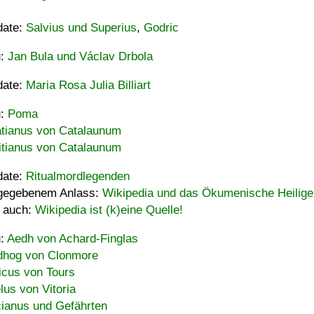
date:
Salvius und Superius
,
Godric
u:
Jan Bula und Václav Drbola
date:
Maria Rosa Julia Billiart
u:
Poma
tianus von Catalaunum
tianus von Catalaunum
date:
Ritualmordlegenden
gegebenem Anlass:
Wikipedia und das Ökumenische Heilige
 auch:
Wikipedia ist (k)eine Quelle!
u:
Aedh von Achard-Finglas
hog von Clonmore
icus von Tours
lus von Vitoria
ianus und Gefährten