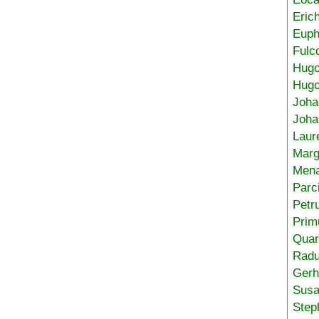
Eric
Euph
Fulc
Hug
Hugo
Joha
Joha
Laur
Marg
Mena
Parc
Petr
Prim
Quar
Radu
Gerh
Sus
Step