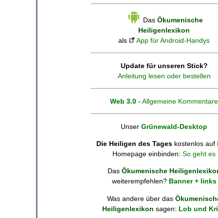
Das
Ökumenische
Heiligenlexikon
als
App für Android-Handys
Update für unseren Stick?
Anleitung lesen oder bestellen
Web 3.0
-
Allgemeine Kommentare
Unser
Grünewald-Desktop
Die Heiligen des Tages
kostenlos auf 
Homepage einbinden:
So geht es
Das
Ökumenische Heiligenlexiko
weiterempfehlen?
Banner + links
Was andere über das
Ökumenisch
Heiligenlexikon
sagen:
Lob und Kri