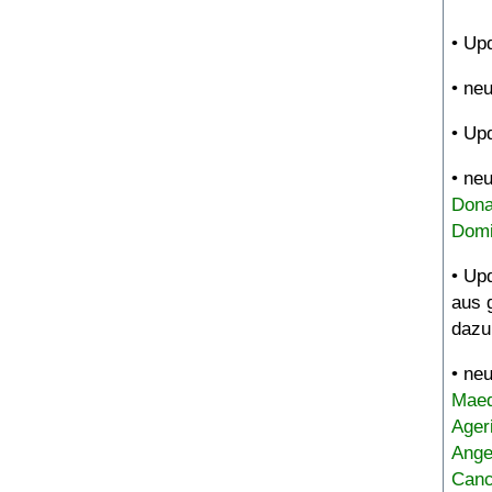
• Up
• ne
• Up
• ne
Dona
Domi
• Up
aus 
dazu
• ne
Maed
Ager
Ange
Canc