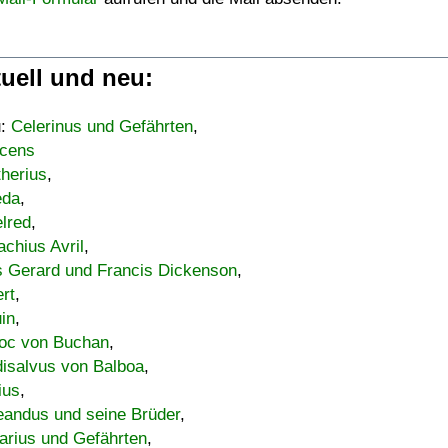
uell und neu:
u:
Celerinus und Gefährten
,
cens
therius
,
eda
,
lred
,
achius Avril
,
s Gerard und Francis Dickenson
,
ert
,
uin
,
oc von Buchan
,
isalvus von Balboa
,
ius
,
eandus und seine Brüder
,
arius und Gefährten
,