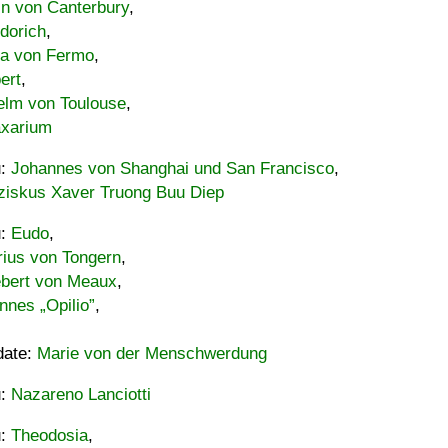
in von Canterbury
,
dorich
,
ia von Fermo
,
ert
,
elm von Toulouse
,
xarium
u:
Johannes von Shanghai und San Francisco
,
ziskus Xaver Truong Buu Diep
u:
Eudo
,
rius von Tongern
,
ebert von Meaux
,
nnes „Opilio”
,
date:
Marie von der Menschwerdung
u:
Nazareno Lanciotti
u:
Theodosia
,