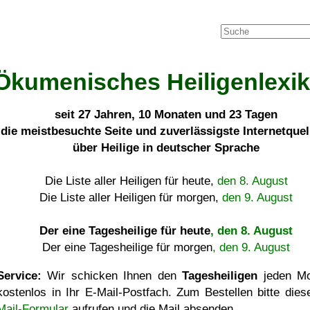
Ökumenisches Heiligenlexi
seit
27 Jahren, 10 Monaten und 23 Tagen
die meistbesuchte Seite und zuverlässigste Internetque
über Heilige in deutscher Sprache
Die Liste aller Heiligen für heute,
den 8. August
Die Liste aller Heiligen für morgen,
den 9. August
Der eine Tagesheilige für heute
, den 8. August
Der eine Tagesheilige für morgen
, den 9. August
Service:
Wir schicken Ihnen den
Tagesheiligen
jeden Mo
kostenlos in Ihr E-Mail-Postfach. Zum Bestellen bitte die
Mail-Formular
aufrufen und die Mail absenden.