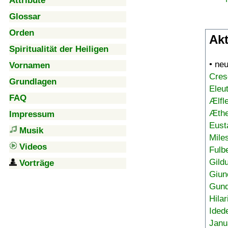
Attribute
Glossar
Orden
Akt
Spiritualität der Heiligen
• ne
Vornamen
Cres
Grundlagen
Eleu
FAQ
Ælfl
Æthe
Impressum
Eust
Musik
Mile
Videos
Fulb
Gild
Vorträge
Giun
Gund
Hilar
Ided
Janu