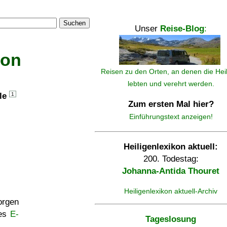
Suchen
Unser
Reise-Blog
:
kon
Reisen zu den Orten, an denen die Hei
lebten und verehrt werden.
lle
1
Zum ersten Mal hier?
Einführungstext anzeigen!
Heiligenlexikon aktuell:
200. Todestag:
Johanna-Antida Thouret
Heiligenlexikon aktuell-Archiv
rgen
ses
E-
Tageslosung