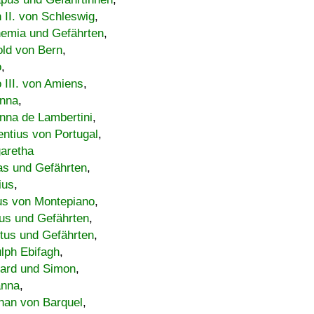
h II. von Schleswig
,
emia und Gefährten
,
old von Bern
,
o
,
 III. von Amiens
,
nna
,
nna de Lambertini
,
entius von Portugal
,
aretha
s und Gefährten
,
ius
,
us von Montepiano
,
us und Gefährten
,
tus und Gefährten
,
lph Ebifagh
,
ard und Simon
,
anna
,
han von Barquel
,