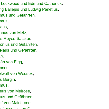
 Lockwood und Edmund Catherick
,
ig Ballejus und Ludwig Panetius
,
mus und Gefährten
,
imus
,
laus
,
nus von Metz
,
s Reyes Salazar
,
lonius und Gefährten
,
elaus und Gefährten
,
an
,
án von Eigg
,
nnes
,
lwulf von Wessex
,
s Bergin
,
imus
,
eus von Melrose
,
tus und Gefährten
,
lf von Maidstone
,
a Jesús „a Luna”
,