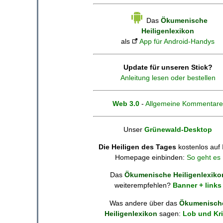
Das
Ökumenische
Heiligenlexikon
als
App für Android-Handys
Update für unseren Stick?
Anleitung lesen oder bestellen
Web 3.0
-
Allgemeine Kommentare
Unser
Grünewald-Desktop
Die Heiligen des Tages
kostenlos auf 
Homepage einbinden:
So geht es
Das
Ökumenische Heiligenlexiko
weiterempfehlen?
Banner + links
Was andere über das
Ökumenisch
Heiligenlexikon
sagen:
Lob und Kri