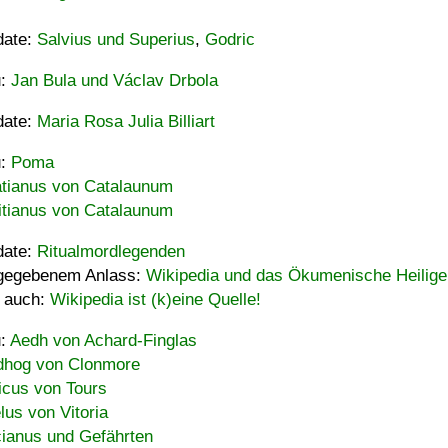
date:
Salvius und Superius
,
Godric
u:
Jan Bula und Václav Drbola
date:
Maria Rosa Julia Billiart
u:
Poma
tianus von Catalaunum
tianus von Catalaunum
date:
Ritualmordlegenden
gegebenem Anlass:
Wikipedia und das Ökumenische Heilige
 auch:
Wikipedia ist (k)eine Quelle!
u:
Aedh von Achard-Finglas
hog von Clonmore
icus von Tours
lus von Vitoria
ianus und Gefährten