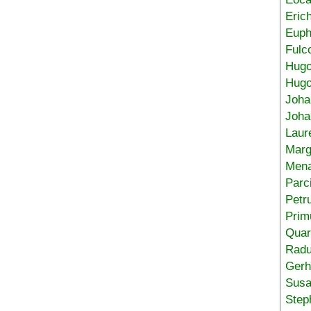
Eric
Euph
Fulc
Hug
Hugo
Joha
Joha
Laur
Marg
Mena
Parc
Petr
Prim
Quar
Radu
Gerh
Sus
Step