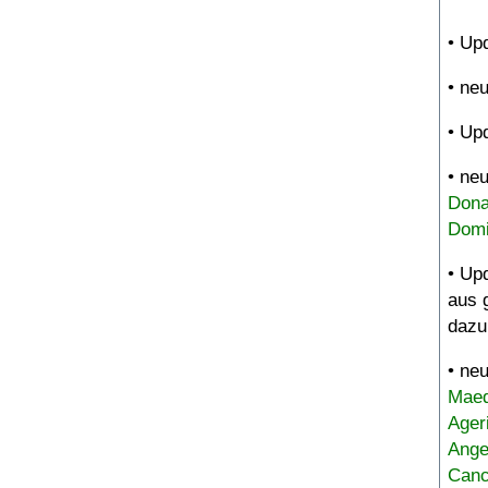
• Up
• ne
• Up
• ne
Dona
Domi
• Up
aus 
dazu
• ne
Maed
Ager
Ange
Canc