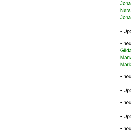
Joha
Ners
Joha
• Up
• ne
Gild
Manv
Mari
• ne
• Up
• ne
• Up
• ne