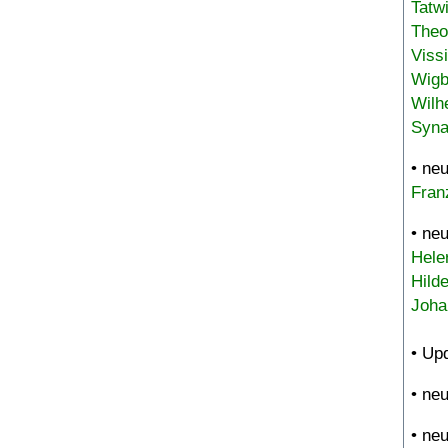
Tatw
Theo
Viss
Wigb
Wilh
Syna
• ne
Fran
• ne
Hele
Hild
Joha
• Up
• ne
• ne