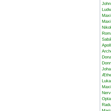
John
Ludw
Maxi
Max
Niko
Roma
Sabá
Apol
Arch
Don
Donn
Joha
Æthe
Luka
Max
Nerv
Opta
Radu
Mari