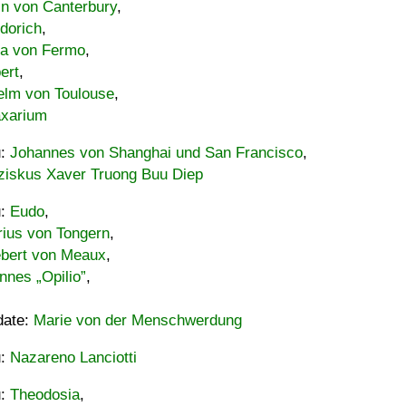
in von Canterbury
,
dorich
,
ia von Fermo
,
ert
,
elm von Toulouse
,
xarium
u:
Johannes von Shanghai und San Francisco
,
ziskus Xaver Truong Buu Diep
u:
Eudo
,
rius von Tongern
,
ebert von Meaux
,
nnes „Opilio”
,
date:
Marie von der Menschwerdung
u:
Nazareno Lanciotti
u:
Theodosia
,