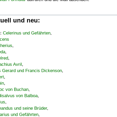
uell und neu:
u:
Celerinus und Gefährten
,
cens
therius
,
eda
,
lred
,
achius Avril
,
s Gerard und Francis Dickenson
,
ert
,
uin
,
oc von Buchan
,
isalvus von Balboa
,
ius
,
eandus und seine Brüder
,
arius und Gefährten
,