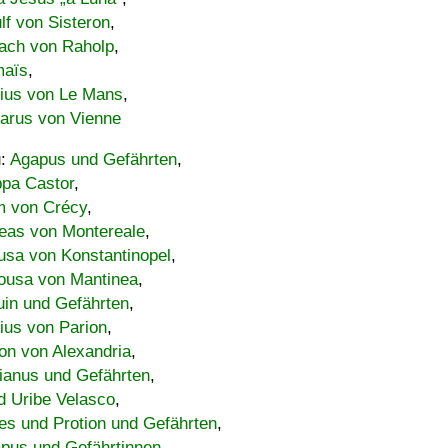
lf von Sisteron
,
ach von Raholp
,
maïs
,
bius von Le Mans
,
carus von Vienne
u:
Agapus und Gefährten
,
ppa Castor
,
 von Crécy
,
eas von Montereale
,
usa von Konstantinopel
,
ousa von Mantinea
,
uin und Gefährten
,
lius von Parion
,
on von Alexandria
,
ianus und Gefährten
,
d Uribe Velasco
,
s und Protion und Gefährten
,
pus und Gefährtinnen
,