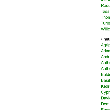
Radu
Tass
Tho
Turi
Wili
• ne
Agri
Adam
Andr
Anth
Anth
Bald
Basi
Kedr
Cypr
Davi
Deme
Eoca