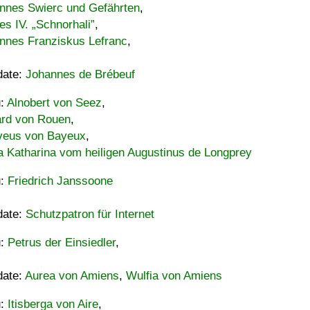
nnes Swierc und Gefährten
,
es IV. „Schnorhali”
,
nnes Franziskus Lefranc
,
date:
Johannes de Brébeuf
u:
Alnobert von Seez
,
ard von Rouen
,
eus von Bayeux
,
a Katharina vom heiligen Augustinus de Longprey
u:
Friedrich Janssoone
date:
Schutzpatron für Internet
u:
Petrus der Einsiedler
,
date:
Aurea von Amiens
,
Wulfia von Amiens
u:
Itisberga von Aire
,