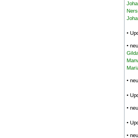
Joha
Ners
Joha
• Up
• ne
Gild
Manv
Mari
• ne
• Up
• ne
• Up
• ne