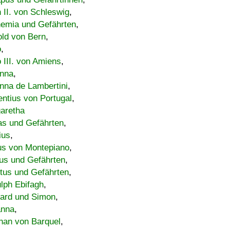
h II. von Schleswig
,
emia und Gefährten
,
old von Bern
,
o
,
 III. von Amiens
,
nna
,
nna de Lambertini
,
entius von Portugal
,
aretha
s und Gefährten
,
ius
,
us von Montepiano
,
us und Gefährten
,
tus und Gefährten
,
lph Ebifagh
,
ard und Simon
,
anna
,
han von Barquel
,