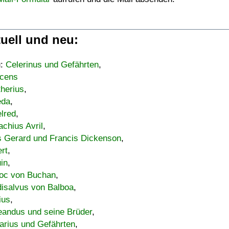
uell und neu:
u:
Celerinus und Gefährten
,
cens
therius
,
eda
,
lred
,
achius Avril
,
s Gerard und Francis Dickenson
,
ert
,
uin
,
oc von Buchan
,
isalvus von Balboa
,
ius
,
eandus und seine Brüder
,
arius und Gefährten
,