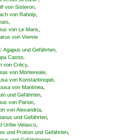
lf von Sisteron
,
ach von Raholp
,
maïs
,
bius von Le Mans
,
carus von Vienne
u:
Agapus und Gefährten
,
ppa Castor
,
 von Crécy
,
eas von Montereale
,
usa von Konstantinopel
,
ousa von Mantinea
,
uin und Gefährten
,
lius von Parion
,
on von Alexandria
,
ianus und Gefährten
,
d Uribe Velasco
,
s und Protion und Gefährten
,
pus und Gefährtinnen
,