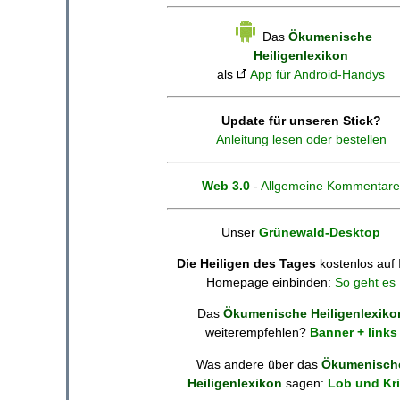
Das
Ökumenische
Heiligenlexikon
als
App für Android-Handys
Update für unseren Stick?
Anleitung lesen oder bestellen
Web 3.0
-
Allgemeine Kommentare
Unser
Grünewald-Desktop
Die Heiligen des Tages
kostenlos auf 
Homepage einbinden:
So geht es
Das
Ökumenische Heiligenlexiko
weiterempfehlen?
Banner + links
Was andere über das
Ökumenisch
Heiligenlexikon
sagen:
Lob und Kri