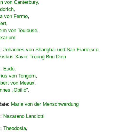
in von Canterbury
,
dorich
,
ia von Fermo
,
ert
,
elm von Toulouse
,
xarium
u:
Johannes von Shanghai und San Francisco
,
ziskus Xaver Truong Buu Diep
u:
Eudo
,
rius von Tongern
,
ebert von Meaux
,
nnes „Opilio”
,
date:
Marie von der Menschwerdung
u:
Nazareno Lanciotti
u:
Theodosia
,