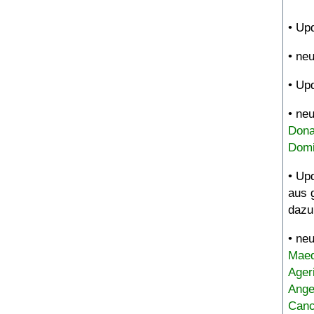
• Up
• ne
• Up
• ne
Dona
Domi
• Up
aus 
dazu
• ne
Maed
Ager
Ange
Canc