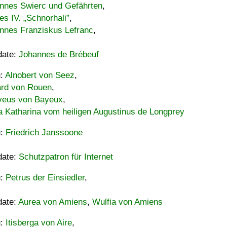
nnes Swierc und Gefährten
,
es IV. „Schnorhali”
,
nnes Franziskus Lefranc
,
date:
Johannes de Brébeuf
u:
Alnobert von Seez
,
ard von Rouen
,
eus von Bayeux
,
a Katharina vom heiligen Augustinus de Longprey
u:
Friedrich Janssoone
date:
Schutzpatron für Internet
u:
Petrus der Einsiedler
,
date:
Aurea von Amiens
,
Wulfia von Amiens
u:
Itisberga von Aire
,