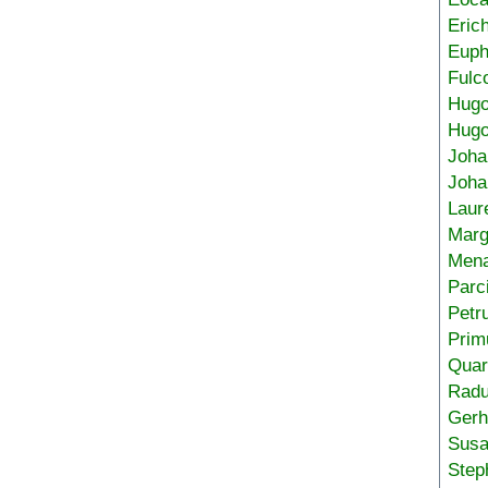
Eric
Euph
Fulc
Hug
Hugo
Joha
Joha
Laur
Marg
Mena
Parc
Petr
Prim
Quar
Radu
Gerh
Sus
Step