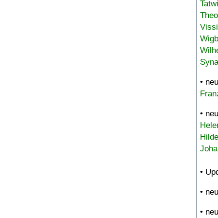
Tatw
Theo
Viss
Wigb
Wilh
Syna
• ne
Fran
• ne
Hele
Hild
Joha
• Up
• ne
• ne