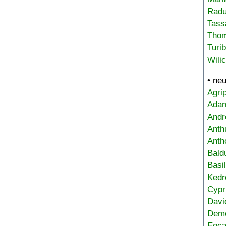
Radu
Tass
Tho
Turi
Wili
• ne
Agri
Adam
Andr
Anth
Anth
Bald
Basi
Kedr
Cypr
Davi
Deme
Eoca