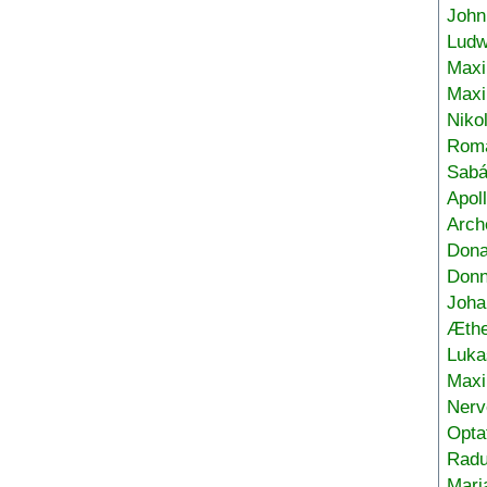
John
Ludw
Maxi
Max
Niko
Roma
Sabá
Apol
Arch
Don
Donn
Joha
Æthe
Luka
Max
Nerv
Opta
Radu
Mari