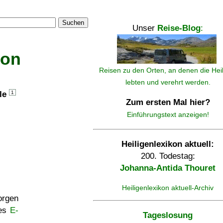
Suchen
Unser
Reise-Blog
:
kon
Reisen zu den Orten, an denen die Hei
lebten und verehrt werden.
lle
1
Zum ersten Mal hier?
Einführungstext anzeigen!
Heiligenlexikon aktuell:
200. Todestag:
Johanna-Antida Thouret
Heiligenlexikon aktuell-Archiv
rgen
ses
E-
Tageslosung