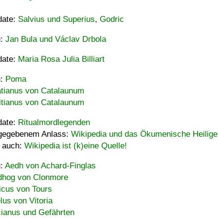
date:
Salvius und Superius
,
Godric
u:
Jan Bula und Václav Drbola
date:
Maria Rosa Julia Billiart
u:
Poma
tianus von Catalaunum
tianus von Catalaunum
date:
Ritualmordlegenden
gegebenem Anlass:
Wikipedia und das Ökumenische Heilige
 auch:
Wikipedia ist (k)eine Quelle!
u:
Aedh von Achard-Finglas
hog von Clonmore
icus von Tours
lus von Vitoria
ianus und Gefährten