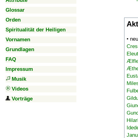
Attribute
Glossar
Orden
Akt
Spiritualität der Heiligen
• ne
Vornamen
Cres
Grundlagen
Eleu
FAQ
Ælfl
Æthe
Impressum
Eust
Musik
Mile
Videos
Fulb
Gild
Vorträge
Giun
Gund
Hilar
Ided
Janu