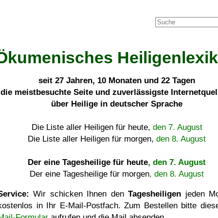
Ökumenisches Heiligenlexi
seit
27 Jahren, 10 Monaten und 22 Tagen
die meistbesuchte Seite und zuverlässigste Internetque
über Heilige in deutscher Sprache
Die Liste aller Heiligen für heute,
den 7. August
Die Liste aller Heiligen für morgen,
den 8. August
Der eine Tagesheilige für heute
, den 7. August
Der eine Tagesheilige für morgen
, den 8. August
Service:
Wir schicken Ihnen den
Tagesheiligen
jeden Mo
kostenlos in Ihr E-Mail-Postfach. Zum Bestellen bitte die
Mail-Formular
aufrufen und die Mail absenden.