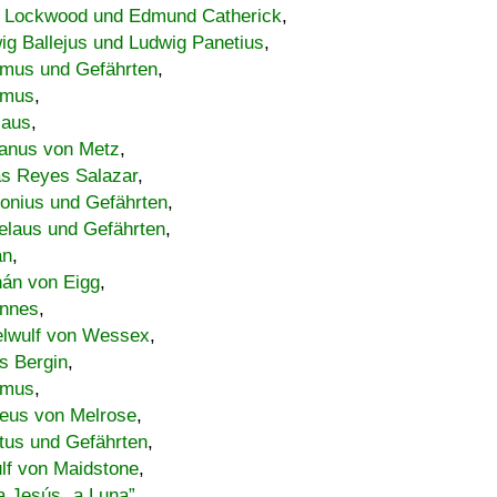
 Lockwood und Edmund Catherick
,
ig Ballejus und Ludwig Panetius
,
mus und Gefährten
,
imus
,
laus
,
nus von Metz
,
s Reyes Salazar
,
lonius und Gefährten
,
elaus und Gefährten
,
an
,
án von Eigg
,
nnes
,
lwulf von Wessex
,
s Bergin
,
imus
,
eus von Melrose
,
tus und Gefährten
,
lf von Maidstone
,
a Jesús „a Luna”
,