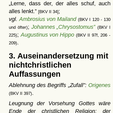
Lerne, dass der, der alles schuf, auch
alles lenkt.
;
[BKV II 34]
vgl.
Ambrosius von Mailand
(BKV I 120 - 130
;
Johannes „Chrysostomus”
und öfter)
(BKV I
;
Augustinus von Hippo
225)
(BKV II 97f, 206 -
.
209)
3. Auseinandersetzung mit
nichtchristlichen
Auffassungen
Ablehnung des Begriffs
Zufall
:
Origenes
.
(BKV II 397)
Leugnung der Vorsehung Gottes wäre
Ende der christlichen Religion: der