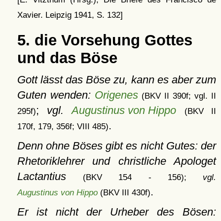
Xavier. Leipzig 1941, S. 132]
5. die Vorsehung Gottes
und das Böse
Gott lässt das Böse zu, kann es aber zum
Guten wenden:
Origenes
(BKV II 390f; vgl. II
;
vgl.
Augustinus von Hippo
295f)
(BKV II
.
170f, 179, 356f; VIII 485)
Denn ohne Böses gibt es nicht Gutes: der
Rhetoriklehrer und christliche Apologet
Lactantius
(BKV 154 - 156);
vgl.
.
Augustinus von Hippo
(BKV III 430f)
Er ist nicht der Urheber des Bösen: