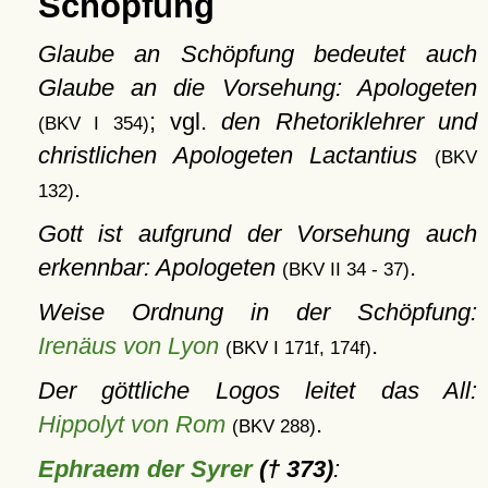
Schöpfung
Glaube an Schöpfung bedeutet auch
Glaube an die Vorsehung: Apologeten
; vgl.
den Rhetoriklehrer und
(BKV I 354)
christlichen Apologeten Lactantius
(BKV
.
132)
Gott ist aufgrund der Vorsehung auch
erkennbar: Apologeten
.
(BKV II 34 - 37)
Weise Ordnung in der Schöpfung:
Irenäus von Lyon
.
(BKV I 171f, 174f)
Der göttliche Logos leitet das All:
Hippolyt von Rom
.
(BKV 288)
Ephraem der Syrer
(† 373)
: