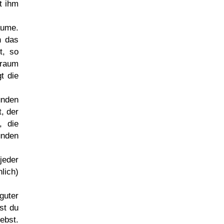
t ihm
äume.
h das
t, so
Traum
t die
unden
, der
, die
nden
jeder
lich)
guter
st du
ebst.