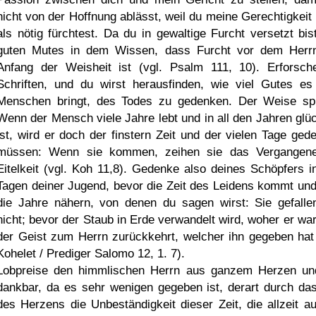
nicht von der Hoffnung ablässt, weil du meine Gerechtigkeit
als nötig fürchtest. Da du in gewaltige Furcht versetzt bist
guten Mutes in dem Wissen, dass Furcht vor dem Herr
Anfang der Weisheit ist (vgl. Psalm 111, 10). Erforsch
Schriften, und du wirst herausfinden, wie viel Gutes e
Menschen bringt, des Todes zu gedenken. Der Weise spr
Wenn der Mensch viele Jahre lebt und in all den Jahren glüc
ist, wird er doch der finstern Zeit und der vielen Tage ged
müssen: Wenn sie kommen, zeihen sie das Vergangen
Eitelkeit (vgl. Koh 11,8). Gedenke also deines Schöpfers i
Tagen deiner Jugend, bevor die Zeit des Leidens kommt und
die Jahre nähern, von denen du sagen wirst: Sie gefalle
nicht; bevor der Staub in Erde verwandelt wird, woher er war
der Geist zum Herrn zurückkehrt, welcher ihn gegeben hat 
Kohelet / Prediger Salomo 12, 1. 7).
Lobpreise den himmlischen Herrn aus ganzem Herzen un
dankbar, da es sehr wenigen gegeben ist, derart durch da
des Herzens die Unbeständigkeit dieser Zeit, die allzeit au