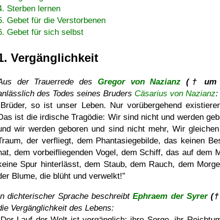
4. Sterben lernen
5. Gebet für die Verstorbenen
6. Gebet für sich selbst
1. Vergänglichkeit
Aus der Trauerrede des
Gregor von Nazianz
(† um 
anlässlich des Todes seines Bruders
Cäsarius von Nazianz
:
Brüder, so ist unser Leben. Nur vorübergehend existieren
Das ist die irdische Tragödie: Wir sind nicht und werden geb
und wir werden geboren und sind nicht mehr, Wir gleiche
Traum, der verfliegt, dem Phantasiegebilde, das keinen Be
hat, dem vorbeifliegenden Vogel, dem Schiff, das auf dem 
keine Spur hinterlässt, dem Staub, dem Rauch, dem Morge
der Blume, die blüht und verwelkt!
In dichterischer Sprache beschreibt
Ephraem der Syrer
(†
die Vergänglichkeit des Lebens:
Der Lauf der Welt ist vergänglich; ihre Sorge, ihr Reichtu