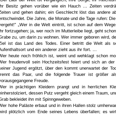
ihr Besitz gehen vorüber wie ein Hauch … Zeiten verdr
Zeiten und gehen dahin; ein Geschlecht löst das andere a
entschwindet. Die Jahre, die Monate und die Tage rufen: Die
vergeht!
Wer in die Welt eintritt, ist schon auf dem Wege
ihr fortzugehen; ja, wer noch im Mutterleibe liegt, geht scho
Grabe zu, um darin zu wohnen. Wer immer geboren wird, d
Ziel ist das Land des Todes. Einer betritt die Welt als s
Aufenthaltsort und ein anderer zieht aus ihr fort. …
Wer heute noch fröhlich ist, weint und wehklagt schon mo
Wer freudenvoll sein Hochzeitsfest feiert und sich an der
seiner Jugend ergötzt, über den kommt unerwartet der To
trennt das Paar, und die folgende Trauer ist größer al
vorausgegangene Freude.
Wer in prächtigen Kleidern prangt und in herrlichen Kle
einherstolziert, dessen Putz vergeht gleich einem Traum, un
Grab bekleidet ihn mit Spinngeweben.
Wer hohe Paläste erbaut und in ihren Hallen stolz umherwan
wird plötzlich vom Ende seines Lebens überfallen; es wirf