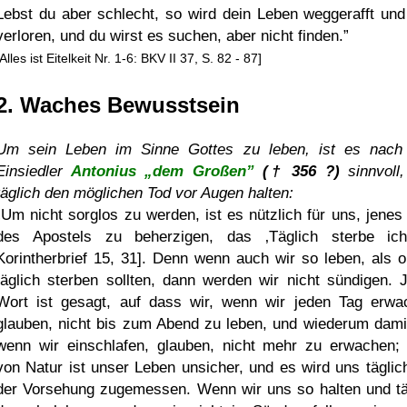
Lebst du aber schlecht, so wird dein Leben weggerafft und
verloren, und du wirst es suchen, aber nicht finden.
[Alles ist Eitelkeit Nr. 1-6: BKV II 37, S. 82 - 87]
2. Waches Bewusstsein
Um sein Leben im Sinne Gottes zu leben, ist es nac
Einsiedler
Antonius „dem Großen”
(† 356 ?)
sinnvoll,
täglich den möglichen Tod vor Augen halten:
Um nicht sorglos zu werden, ist es nützlich für uns, jenes
des Apostels zu beherzigen, das
Täglich sterbe ic
Korintherbrief 15, 31]. Denn wenn auch wir so leben, als o
täglich sterben sollten, dann werden wir nicht sündigen. 
Wort ist gesagt, auf dass wir, wenn wir jeden Tag erwa
glauben, nicht bis zum Abend zu leben, und wiederum damit
wenn wir einschlafen, glauben, nicht mehr zu erwachen;
von Natur ist unser Leben unsicher, und es wird uns täglic
der Vorsehung zugemessen. Wenn wir uns so halten und tä