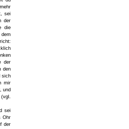
 mehr
, sei
n der
e die
s dem
icht:
klich
enken
e der
n den
 sich
n mir
, und
(vgl.
d sei
s Ohr
f der