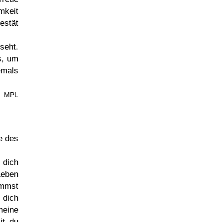
mkeit
estät
seht.
s, um
emals
n: MPL
e des
 dich
Leben
ommst
 dich
meine
it du