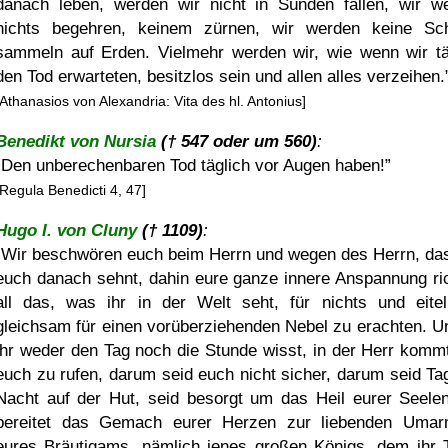
danach leben, werden wir nicht in Sünden fallen, wir w
nichts begehren, keinem zürnen, wir werden keine Sc
sammeln auf Erden. Vielmehr werden wir, wie wenn wir tä
den Tod erwarteten, besitzlos sein und allen alles verzeihen.
[Athanasios von Alexandria: Vita des hl. Antonius]
Benedikt von Nursia
(† 547 oder um 560)
:
Den unberechenbaren Tod täglich vor Augen haben!
[Regula Benedicti 4, 47]
Hugo I. von Cluny
(† 1109)
:
Wir beschwören euch beim Herrn und wegen des Herrn, das
euch danach sehnt, dahin eure ganze innere Anspannung ric
all das, was ihr in der Welt seht, für nichts und eite
gleichsam für einen vorüberziehenden Nebel zu erachten. U
ihr weder den Tag noch die Stunde wisst, in der Herr komm
euch zu rufen, darum seid euch nicht sicher, darum seid Ta
Nacht auf der Hut, seid besorgt um das Heil eurer Seele
bereitet das Gemach eurer Herzen zur liebenden Uma
eures Bräutigams, nämlich jenes großen Königs, dem ihr 