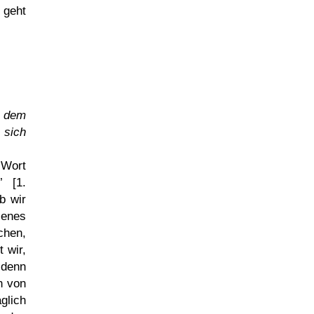
 geht
h dem
 sich
 Wort
h
[1.
b wir
Jenes
chen,
 wir,
 denn
h von
glich