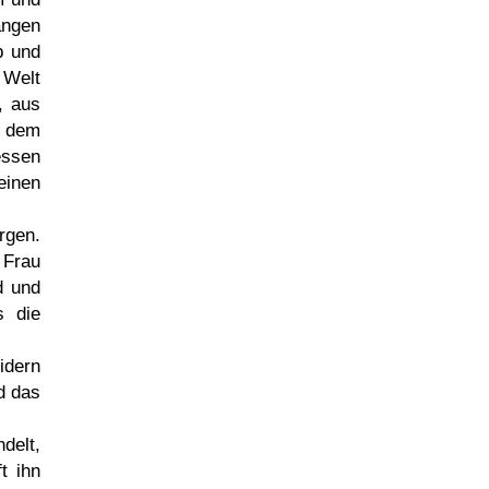
ängen
b und
 Welt
, aus
n dem
essen
einen
rgen.
 Frau
d und
s die
idern
d das
delt,
t ihn