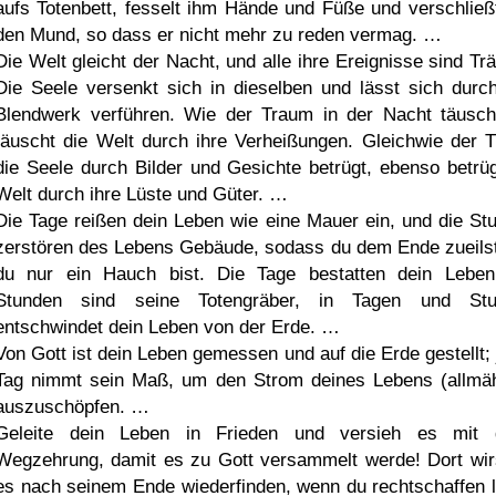
aufs Totenbett, fesselt ihm Hände und Füße und verschließ
den Mund, so dass er nicht mehr zu reden vermag. …
Die Welt gleicht der Nacht, und alle ihre Ereignisse sind Tr
Die Seele versenkt sich in dieselben und lässt sich durc
Blendwerk verführen. Wie der Traum in der Nacht täusch
täuscht die Welt durch ihre Verheißungen. Gleichwie der 
die Seele durch Bilder und Gesichte betrügt, ebenso betrüg
Welt durch ihre Lüste und Güter. …
Die Tage reißen dein Leben wie eine Mauer ein, und die St
zerstören des Lebens Gebäude, sodass du dem Ende zueilst
du nur ein Hauch bist. Die Tage bestatten dein Leben
Stunden sind seine Totengräber, in Tagen und Stu
entschwindet dein Leben von der Erde. …
Von Gott ist dein Leben gemessen und auf die Erde gestellt; 
Tag nimmt sein Maß, um den Strom deines Lebens (allmäh
auszuschöpfen. …
Geleite dein Leben in Frieden und versieh es mit 
Wegzehrung, damit es zu Gott versammelt werde! Dort wir
es nach seinem Ende wiederfinden, wenn du rechtschaffen l