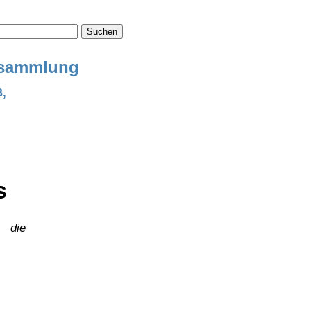
Suchen
ensammlung
B,
s
f die