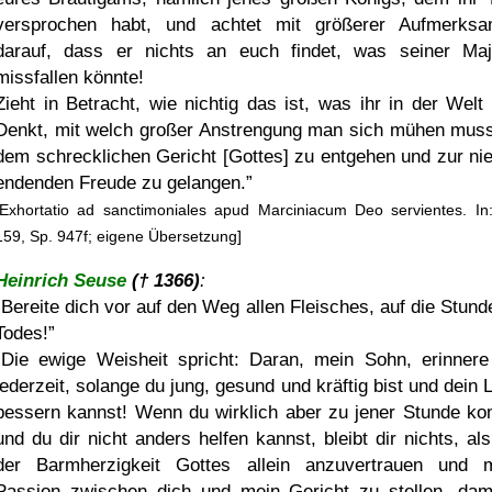
versprochen habt, und achtet mit größerer Aufmerksa
darauf, dass er nichts an euch findet, was seiner Maj
missfallen könnte!
Zieht in Betracht, wie nichtig das ist, was ihr in der Welt 
Denkt, mit welch großer Anstrengung man sich mühen mus
dem schrecklichen Gericht [Gottes] zu entgehen und zur ni
endenden Freude zu gelangen.
[Exhortatio ad sanctimoniales apud Marciniacum Deo servientes. I
159, Sp. 947f; eigene Übersetzung]
Heinrich Seuse
(† 1366)
:
Bereite dich vor auf den Weg allen Fleisches, auf die Stund
Todes!
Die ewige Weisheit spricht: Daran, mein Sohn, erinnere
jederzeit, solange du jung, gesund und kräftig bist und dein 
bessern kannst! Wenn du wirklich aber zu jener Stunde k
und du dir nicht anders helfen kannst, bleibt dir nichts, als
der Barmherzigkeit Gottes allein anzuvertrauen und 
Passion zwischen dich und mein Gericht zu stellen, dam