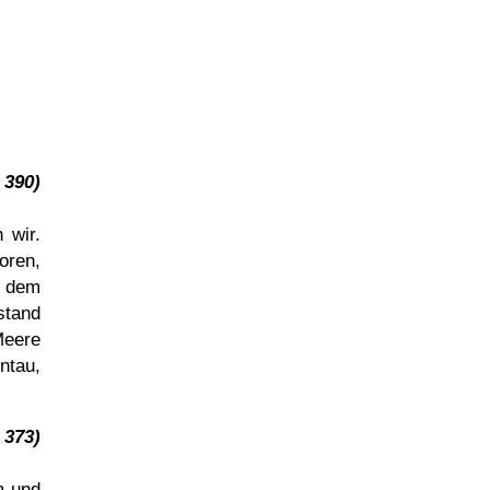
390)
 wir.
oren,
n dem
stand
Meere
ntau,
 373)
m und