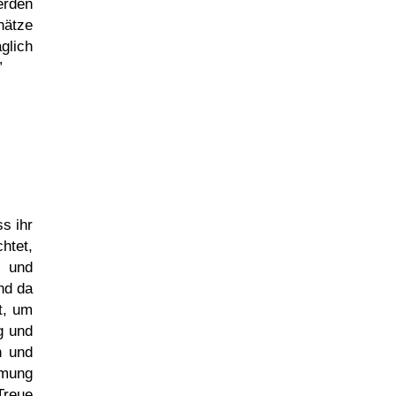
erden
hätze
glich
s ihr
htet,
l und
nd da
t, um
g und
n und
rmung
Treue