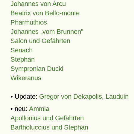
Johannes von Arcu
Beatrix von Bello-monte
Pharmuthios
Johannes
vom Brunnen
Salon und Gefährten
Senach
Stephan
Sympronian Ducki
Wikeranus
• Update:
Gregor von Dekapolis
,
Lauduin
• neu:
Ammia
Apollonius und Gefährten
Bartholuccius und Stephan