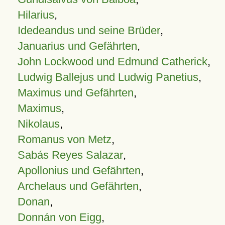
Hilarius
,
Idedeandus und seine Brüder
,
Januarius und Gefährten
,
John Lockwood und Edmund Catherick
,
Ludwig Ballejus und Ludwig Panetius
,
Maximus und Gefährten
,
Maximus
,
Nikolaus
,
Romanus von Metz
,
Sabás Reyes Salazar
,
Apollonius und Gefährten
,
Archelaus und Gefährten
,
Donan
,
Donnán von Eigg
,