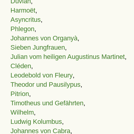
Duvian
,
Harmoët
,
Asyncritus
,
Phlegon
,
Johannes von Organyà
,
Sieben Jungfrauen
,
Julian vom heiligen Augustinus Martinet
,
Cléden
,
Leodebold von Fleury
,
Theodor und Pausilypus
,
Pitrion
,
Timotheus und Gefährten
,
Wilhelm
,
Ludwig Kolumbus
,
Johannes von Cabra
,