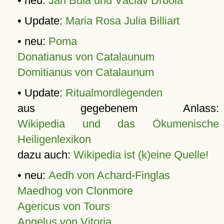
• neu:
Jan Bula und Václav Drbola
• Update:
Maria Rosa Julia Billiart
• neu:
Poma
Donatianus von Catalaunum
Domitianus von Catalaunum
• Update:
Ritualmordlegenden
aus gegebenem Anlass:
Wikipedia und das Ökumenische
Heiligenlexikon
dazu auch:
Wikipedia ist (k)eine Quelle!
• neu:
Aedh von Achard-Finglas
Maedhog von Clonmore
Agericus von Tours
Angelus von Vitoria