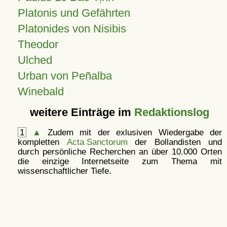
Platonis und Gefährten
Platonides von Nisibis
Theodor
Ulched
Urban von Peñalba
Winebald
weitere Einträge im
Redaktionslog
1
▲
Zudem mit der exlusiven Wiedergabe der
kompletten
Acta Sanctorum
der Bollandisten und
durch persönliche Recherchen an über 10.000 Orten
die einzige Internetseite zum Thema mit
wissenschaftlicher Tiefe.