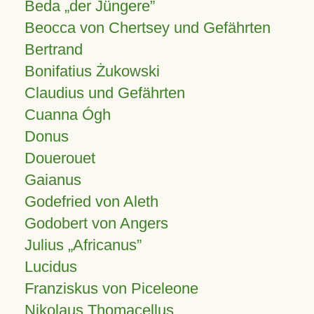
Beda „der Jüngere”
Beocca von Chertsey und Gefährten
Bertrand
Bonifatius Żukowski
Claudius und Gefährten
Cuanna Ógh
Donus
Douerouet
Gaianus
Godefried von Aleth
Godobert von Angers
Julius
Africanus
Lucidus
Franziskus von Piceleone
Nikolaus Thomacellus