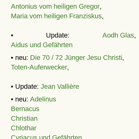
Antonius vom heiligen Gregor
,
Maria vom heiligen Franziskus
,
• Update:
Aodh Glas
,
Aidus und Gefährten
• neu:
Die 70 / 72 Jünger Jesu Christi
,
Toten-Auferwecker
,
• Update:
Jean Vallière
• neu:
Adelinus
Bernacus
Christian
Chlothar
Cyriacus und Gefährten