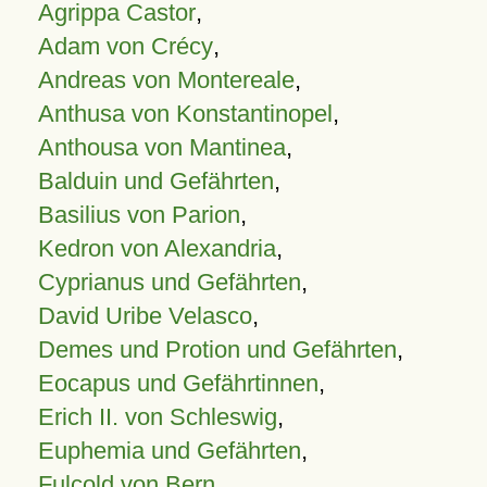
Agrippa Castor
,
Adam von Crécy
,
Andreas von Montereale
,
Anthusa von Konstantinopel
,
Anthousa von Mantinea
,
Balduin und Gefährten
,
Basilius von Parion
,
Kedron von Alexandria
,
Cyprianus und Gefährten
,
David Uribe Velasco
,
Demes und Protion und Gefährten
,
Eocapus und Gefährtinnen
,
Erich II. von Schleswig
,
Euphemia und Gefährten
,
Fulcold von Bern
,