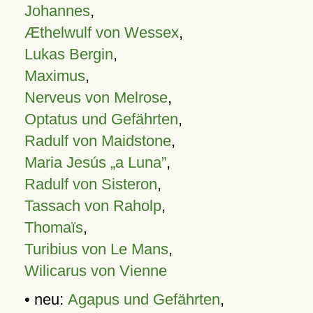
Johannes
,
Æthelwulf von Wessex
,
Lukas Bergin
,
Maximus
,
Nerveus von Melrose
,
Optatus und Gefährten
,
Radulf von Maidstone
,
Maria Jesús „a Luna”
,
Radulf von Sisteron
,
Tassach von Raholp
,
Thomaïs
,
Turibius von Le Mans
,
Wilicarus von Vienne
• neu:
Agapus und Gefährten
,