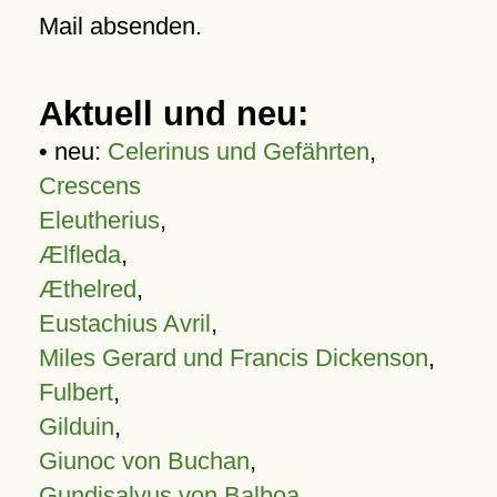
Mail absenden.
Aktuell und neu:
• neu:
Celerinus und Gefährten
,
Crescens
Eleutherius
,
Ælfleda
,
Æthelred
,
Eustachius Avril
,
Miles Gerard und Francis Dickenson
,
Fulbert
,
Gilduin
,
Giunoc von Buchan
,
Gundisalvus von Balboa
,