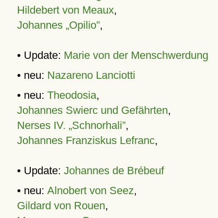
Hildebert von Meaux
,
Johannes „Opilio”
,
• Update:
Marie von der Menschwerdung
• neu:
Nazareno Lanciotti
• neu:
Theodosia
,
Johannes Swierc und Gefährten
,
Nerses IV. „Schnorhali”
,
Johannes Franziskus Lefranc
,
• Update:
Johannes de Brébeuf
• neu:
Alnobert von Seez
,
Gildard von Rouen
,