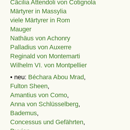
Cäcilia Attendoli von Cotignola
Märtyrer in Massylia
viele Märtyrer in Rom
Mauger
Nathäus von Achonry
Palladius von Auxerre
Reginald von Montemarti
Wilhelm VI. von Montpellier
• neu:
Béchara Abou Mrad
,
Fulton Sheen
,
Amantius von Como
,
Anna von Schlüsselberg
,
Bademus
,
Concessus und Gefährten
,