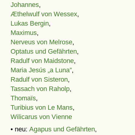
Johannes
,
Æthelwulf von Wessex
,
Lukas Bergin
,
Maximus
,
Nerveus von Melrose
,
Optatus und Gefährten
,
Radulf von Maidstone
,
Maria Jesús „a Luna”
,
Radulf von Sisteron
,
Tassach von Raholp
,
Thomaïs
,
Turibius von Le Mans
,
Wilicarus von Vienne
• neu:
Agapus und Gefährten
,