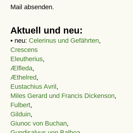
Mail absenden.
Aktuell und neu:
• neu:
Celerinus und Gefährten
,
Crescens
Eleutherius
,
Ælfleda
,
Æthelred
,
Eustachius Avril
,
Miles Gerard und Francis Dickenson
,
Fulbert
,
Gilduin
,
Giunoc von Buchan
,
Gundisalvus von Balboa
,