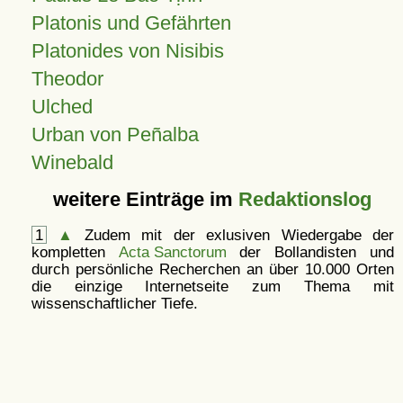
Platonis und Gefährten
Platonides von Nisibis
Theodor
Ulched
Urban von Peñalba
Winebald
weitere Einträge im
Redaktionslog
1
▲
Zudem mit der exlusiven Wiedergabe der
kompletten
Acta Sanctorum
der Bollandisten und
durch persönliche Recherchen an über 10.000 Orten
die einzige Internetseite zum Thema mit
wissenschaftlicher Tiefe.