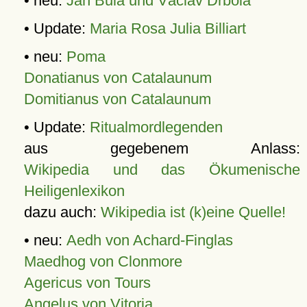
• neu:
Jan Bula und Václav Drbola
• Update:
Maria Rosa Julia Billiart
• neu:
Poma
Donatianus von Catalaunum
Domitianus von Catalaunum
• Update:
Ritualmordlegenden
aus gegebenem Anlass:
Wikipedia und das Ökumenische
Heiligenlexikon
dazu auch:
Wikipedia ist (k)eine Quelle!
• neu:
Aedh von Achard-Finglas
Maedhog von Clonmore
Agericus von Tours
Angelus von Vitoria