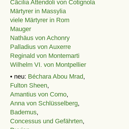
Cäcilia Attendoli von Cotignola
Märtyrer in Massylia
viele Märtyrer in Rom
Mauger
Nathäus von Achonry
Palladius von Auxerre
Reginald von Montemarti
Wilhelm VI. von Montpellier
• neu:
Béchara Abou Mrad
,
Fulton Sheen
,
Amantius von Como
,
Anna von Schlüsselberg
,
Bademus
,
Concessus und Gefährten
,