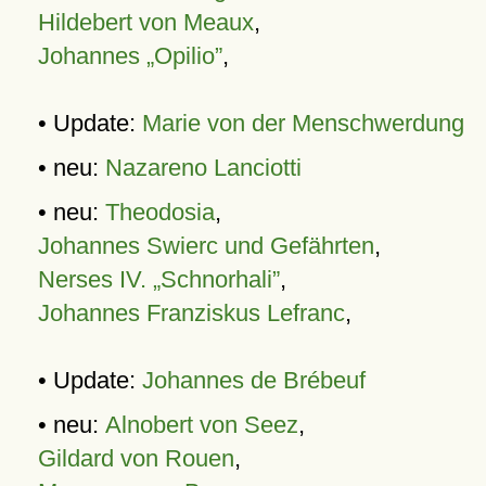
Hildebert von Meaux
,
Johannes „Opilio”
,
• Update:
Marie von der Menschwerdung
• neu:
Nazareno Lanciotti
• neu:
Theodosia
,
Johannes Swierc und Gefährten
,
Nerses IV. „Schnorhali”
,
Johannes Franziskus Lefranc
,
• Update:
Johannes de Brébeuf
• neu:
Alnobert von Seez
,
Gildard von Rouen
,