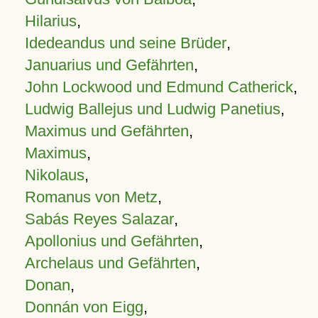
Hilarius
,
Idedeandus und seine Brüder
,
Januarius und Gefährten
,
John Lockwood und Edmund Catherick
,
Ludwig Ballejus und Ludwig Panetius
,
Maximus und Gefährten
,
Maximus
,
Nikolaus
,
Romanus von Metz
,
Sabás Reyes Salazar
,
Apollonius und Gefährten
,
Archelaus und Gefährten
,
Donan
,
Donnán von Eigg
,