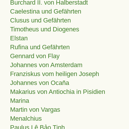
Burchard II. von Halberstadt
Caelestina und Gefährten
Clusus und Gefährten
Timotheus und Diogenes
Elstan
Rufina und Gefährten
Gennard von Flay
Johannes von Amsterdam
Franziskus vom heiligen Joseph
Johannes von Ocaña
Makarius von Antiochia in Pisidien
Marina
Martin von Vargas
Menalchius
Paulus Lê Bảo Tịnh