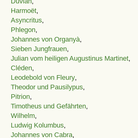
Duvian
,
Harmoët
,
Asyncritus
,
Phlegon
,
Johannes von Organyà
,
Sieben Jungfrauen
,
Julian vom heiligen Augustinus Martinet
,
Cléden
,
Leodebold von Fleury
,
Theodor und Pausilypus
,
Pitrion
,
Timotheus und Gefährten
,
Wilhelm
,
Ludwig Kolumbus
,
Johannes von Cabra
,