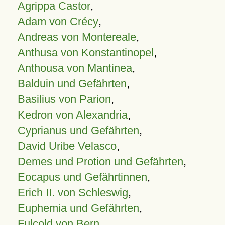
Agrippa Castor
,
Adam von Crécy
,
Andreas von Montereale
,
Anthusa von Konstantinopel
,
Anthousa von Mantinea
,
Balduin und Gefährten
,
Basilius von Parion
,
Kedron von Alexandria
,
Cyprianus und Gefährten
,
David Uribe Velasco
,
Demes und Protion und Gefährten
,
Eocapus und Gefährtinnen
,
Erich II. von Schleswig
,
Euphemia und Gefährten
,
Fulcold von Bern
,