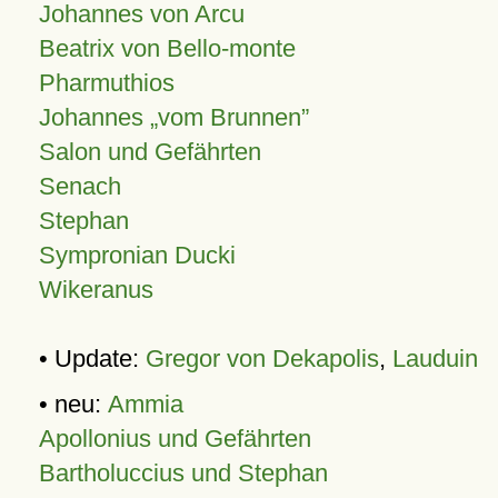
Johannes von Arcu
Beatrix von Bello-monte
Pharmuthios
Johannes
vom Brunnen
Salon und Gefährten
Senach
Stephan
Sympronian Ducki
Wikeranus
• Update:
Gregor von Dekapolis
,
Lauduin
• neu:
Ammia
Apollonius und Gefährten
Bartholuccius und Stephan