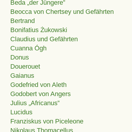
Beda „der Jüngere”
Beocca von Chertsey und Gefährten
Bertrand
Bonifatius Żukowski
Claudius und Gefährten
Cuanna Ógh
Donus
Douerouet
Gaianus
Godefried von Aleth
Godobert von Angers
Julius
Africanus
Lucidus
Franziskus von Piceleone
Nikolaus Thomacellus