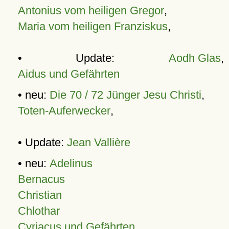
Antonius vom heiligen Gregor
,
Maria vom heiligen Franziskus
,
• Update:
Aodh Glas
,
Aidus und Gefährten
• neu:
Die 70 / 72 Jünger Jesu Christi
,
Toten-Auferwecker
,
• Update:
Jean Vallière
• neu:
Adelinus
Bernacus
Christian
Chlothar
Cyriacus und Gefährten