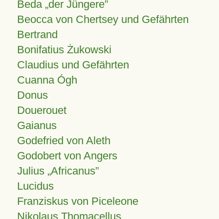
Beda „der Jüngere”
Beocca von Chertsey und Gefährten
Bertrand
Bonifatius Żukowski
Claudius und Gefährten
Cuanna Ógh
Donus
Douerouet
Gaianus
Godefried von Aleth
Godobert von Angers
Julius
Africanus
Lucidus
Franziskus von Piceleone
Nikolaus Thomacellus