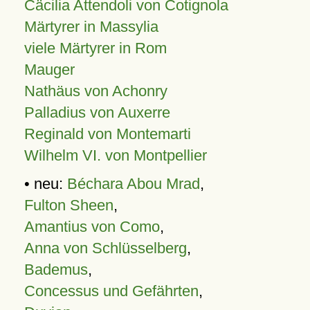
Cäcilia Attendoli von Cotignola
Märtyrer in Massylia
viele Märtyrer in Rom
Mauger
Nathäus von Achonry
Palladius von Auxerre
Reginald von Montemarti
Wilhelm VI. von Montpellier
• neu:
Béchara Abou Mrad
,
Fulton Sheen
,
Amantius von Como
,
Anna von Schlüsselberg
,
Bademus
,
Concessus und Gefährten
,