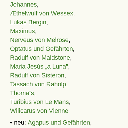
Johannes
,
Æthelwulf von Wessex
,
Lukas Bergin
,
Maximus
,
Nerveus von Melrose
,
Optatus und Gefährten
,
Radulf von Maidstone
,
Maria Jesús „a Luna”
,
Radulf von Sisteron
,
Tassach von Raholp
,
Thomaïs
,
Turibius von Le Mans
,
Wilicarus von Vienne
• neu:
Agapus und Gefährten
,