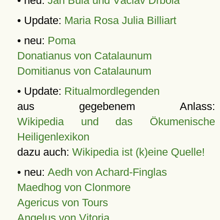
• neu:
Jan Bula und Václav Drbola
• Update:
Maria Rosa Julia Billiart
• neu:
Poma
Donatianus von Catalaunum
Domitianus von Catalaunum
• Update:
Ritualmordlegenden
aus gegebenem Anlass:
Wikipedia und das Ökumenische
Heiligenlexikon
dazu auch:
Wikipedia ist (k)eine Quelle!
• neu:
Aedh von Achard-Finglas
Maedhog von Clonmore
Agericus von Tours
Angelus von Vitoria