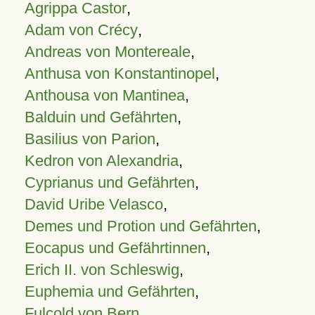
Agrippa Castor
,
Adam von Crécy
,
Andreas von Montereale
,
Anthusa von Konstantinopel
,
Anthousa von Mantinea
,
Balduin und Gefährten
,
Basilius von Parion
,
Kedron von Alexandria
,
Cyprianus und Gefährten
,
David Uribe Velasco
,
Demes und Protion und Gefährten
,
Eocapus und Gefährtinnen
,
Erich II. von Schleswig
,
Euphemia und Gefährten
,
Fulcold von Bern
,