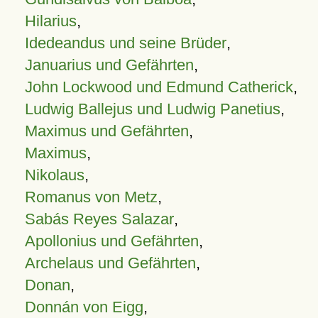
Hilarius
,
Idedeandus und seine Brüder
,
Januarius und Gefährten
,
John Lockwood und Edmund Catherick
,
Ludwig Ballejus und Ludwig Panetius
,
Maximus und Gefährten
,
Maximus
,
Nikolaus
,
Romanus von Metz
,
Sabás Reyes Salazar
,
Apollonius und Gefährten
,
Archelaus und Gefährten
,
Donan
,
Donnán von Eigg
,