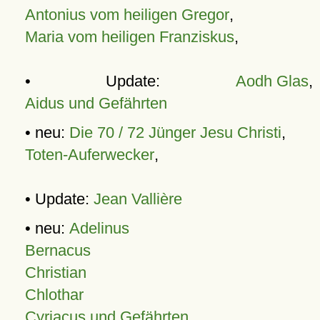
Antonius vom heiligen Gregor
,
Maria vom heiligen Franziskus
,
• Update:
Aodh Glas
,
Aidus und Gefährten
• neu:
Die 70 / 72 Jünger Jesu Christi
,
Toten-Auferwecker
,
• Update:
Jean Vallière
• neu:
Adelinus
Bernacus
Christian
Chlothar
Cyriacus und Gefährten