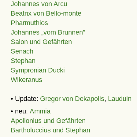
Johannes von Arcu
Beatrix von Bello-monte
Pharmuthios
Johannes
vom Brunnen
Salon und Gefährten
Senach
Stephan
Sympronian Ducki
Wikeranus
• Update:
Gregor von Dekapolis
,
Lauduin
• neu:
Ammia
Apollonius und Gefährten
Bartholuccius und Stephan