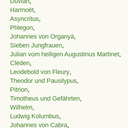
Duvian
,
Harmoët
,
Asyncritus
,
Phlegon
,
Johannes von Organyà
,
Sieben Jungfrauen
,
Julian vom heiligen Augustinus Martinet
,
Cléden
,
Leodebold von Fleury
,
Theodor und Pausilypus
,
Pitrion
,
Timotheus und Gefährten
,
Wilhelm
,
Ludwig Kolumbus
,
Johannes von Cabra
,