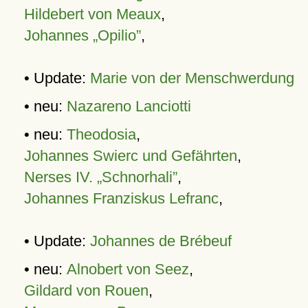
Hildebert von Meaux
,
Johannes „Opilio”
,
• Update:
Marie von der Menschwerdung
• neu:
Nazareno Lanciotti
• neu:
Theodosia
,
Johannes Swierc und Gefährten
,
Nerses IV. „Schnorhali”
,
Johannes Franziskus Lefranc
,
• Update:
Johannes de Brébeuf
• neu:
Alnobert von Seez
,
Gildard von Rouen
,