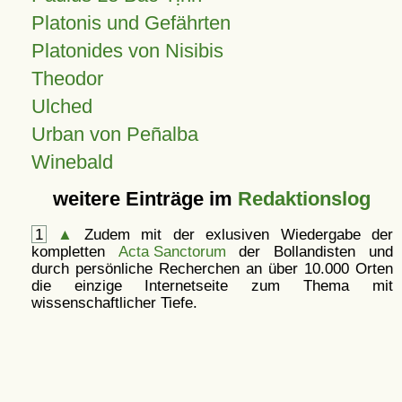
Platonis und Gefährten
Platonides von Nisibis
Theodor
Ulched
Urban von Peñalba
Winebald
weitere Einträge im
Redaktionslog
1
▲
Zudem mit der exlusiven Wiedergabe der
kompletten
Acta Sanctorum
der Bollandisten und
durch persönliche Recherchen an über 10.000 Orten
die einzige Internetseite zum Thema mit
wissenschaftlicher Tiefe.