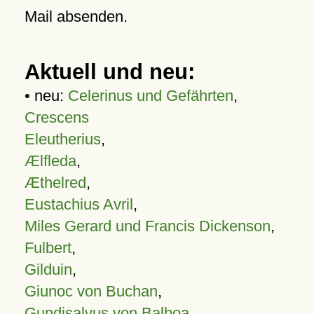
Mail absenden.
Aktuell und neu:
• neu:
Celerinus und Gefährten
,
Crescens
Eleutherius
,
Ælfleda
,
Æthelred
,
Eustachius Avril
,
Miles Gerard und Francis Dickenson
,
Fulbert
,
Gilduin
,
Giunoc von Buchan
,
Gundisalvus von Balboa
,