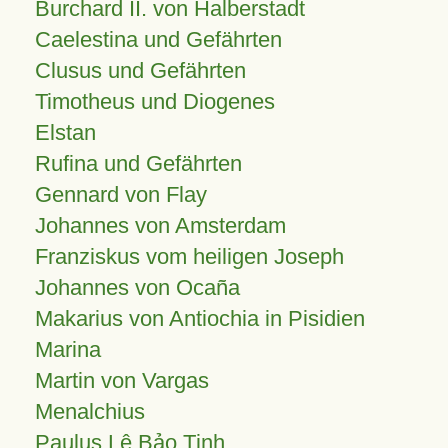
Burchard II. von Halberstadt
Caelestina und Gefährten
Clusus und Gefährten
Timotheus und Diogenes
Elstan
Rufina und Gefährten
Gennard von Flay
Johannes von Amsterdam
Franziskus vom heiligen Joseph
Johannes von Ocaña
Makarius von Antiochia in Pisidien
Marina
Martin von Vargas
Menalchius
Paulus Lê Bảo Tịnh