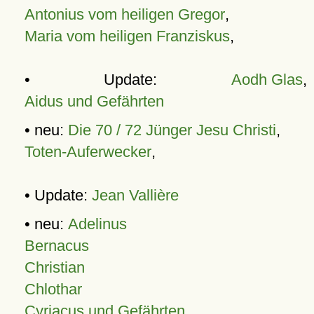
Antonius vom heiligen Gregor
,
Maria vom heiligen Franziskus
,
• Update:
Aodh Glas
,
Aidus und Gefährten
• neu:
Die 70 / 72 Jünger Jesu Christi
,
Toten-Auferwecker
,
• Update:
Jean Vallière
• neu:
Adelinus
Bernacus
Christian
Chlothar
Cyriacus und Gefährten