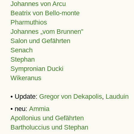
Johannes von Arcu
Beatrix von Bello-monte
Pharmuthios
Johannes
vom Brunnen
Salon und Gefährten
Senach
Stephan
Sympronian Ducki
Wikeranus
• Update:
Gregor von Dekapolis
,
Lauduin
• neu:
Ammia
Apollonius und Gefährten
Bartholuccius und Stephan