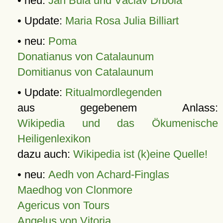
• neu:
Jan Bula und Václav Drbola
• Update:
Maria Rosa Julia Billiart
• neu:
Poma
Donatianus von Catalaunum
Domitianus von Catalaunum
• Update:
Ritualmordlegenden
aus gegebenem Anlass:
Wikipedia und das Ökumenische
Heiligenlexikon
dazu auch:
Wikipedia ist (k)eine Quelle!
• neu:
Aedh von Achard-Finglas
Maedhog von Clonmore
Agericus von Tours
Angelus von Vitoria