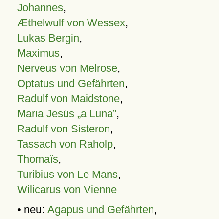
Johannes
,
Æthelwulf von Wessex
,
Lukas Bergin
,
Maximus
,
Nerveus von Melrose
,
Optatus und Gefährten
,
Radulf von Maidstone
,
Maria Jesús „a Luna”
,
Radulf von Sisteron
,
Tassach von Raholp
,
Thomaïs
,
Turibius von Le Mans
,
Wilicarus von Vienne
• neu:
Agapus und Gefährten
,