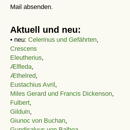
Mail absenden.
Aktuell und neu:
• neu:
Celerinus und Gefährten
,
Crescens
Eleutherius
,
Ælfleda
,
Æthelred
,
Eustachius Avril
,
Miles Gerard und Francis Dickenson
,
Fulbert
,
Gilduin
,
Giunoc von Buchan
,
Gundisalvus von Balboa
,