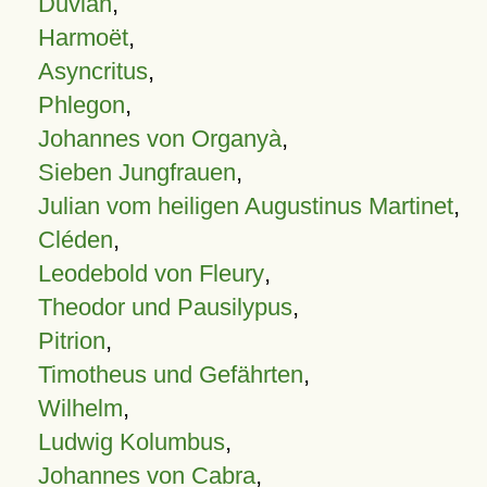
Duvian
,
Harmoët
,
Asyncritus
,
Phlegon
,
Johannes von Organyà
,
Sieben Jungfrauen
,
Julian vom heiligen Augustinus Martinet
,
Cléden
,
Leodebold von Fleury
,
Theodor und Pausilypus
,
Pitrion
,
Timotheus und Gefährten
,
Wilhelm
,
Ludwig Kolumbus
,
Johannes von Cabra
,