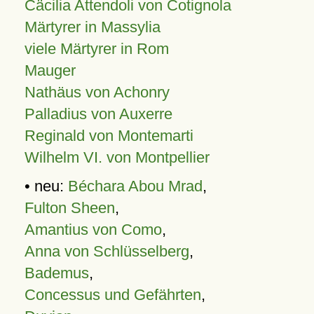
Cäcilia Attendoli von Cotignola
Märtyrer in Massylia
viele Märtyrer in Rom
Mauger
Nathäus von Achonry
Palladius von Auxerre
Reginald von Montemarti
Wilhelm VI. von Montpellier
• neu:
Béchara Abou Mrad
,
Fulton Sheen
,
Amantius von Como
,
Anna von Schlüsselberg
,
Bademus
,
Concessus und Gefährten
,