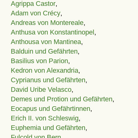
Agrippa Castor
,
Adam von Crécy
,
Andreas von Montereale
,
Anthusa von Konstantinopel
,
Anthousa von Mantinea
,
Balduin und Gefährten
,
Basilius von Parion
,
Kedron von Alexandria
,
Cyprianus und Gefährten
,
David Uribe Velasco
,
Demes und Protion und Gefährten
,
Eocapus und Gefährtinnen
,
Erich II. von Schleswig
,
Euphemia und Gefährten
,
Fulcold von Bern
,