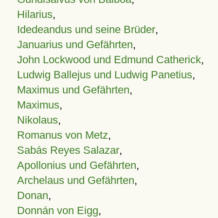
Hilarius
,
Idedeandus und seine Brüder
,
Januarius und Gefährten
,
John Lockwood und Edmund Catherick
,
Ludwig Ballejus und Ludwig Panetius
,
Maximus und Gefährten
,
Maximus
,
Nikolaus
,
Romanus von Metz
,
Sabás Reyes Salazar
,
Apollonius und Gefährten
,
Archelaus und Gefährten
,
Donan
,
Donnán von Eigg
,