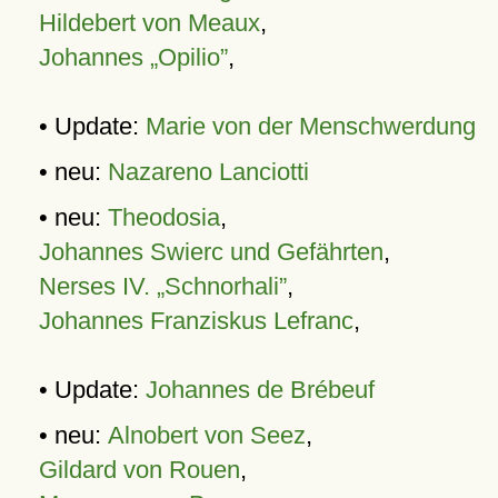
Hildebert von Meaux
,
Johannes „Opilio”
,
• Update:
Marie von der Menschwerdung
• neu:
Nazareno Lanciotti
• neu:
Theodosia
,
Johannes Swierc und Gefährten
,
Nerses IV. „Schnorhali”
,
Johannes Franziskus Lefranc
,
• Update:
Johannes de Brébeuf
• neu:
Alnobert von Seez
,
Gildard von Rouen
,