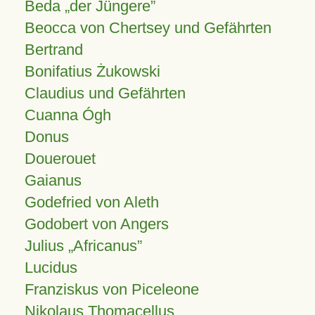
Beda „der Jüngere”
Beocca von Chertsey und Gefährten
Bertrand
Bonifatius Żukowski
Claudius und Gefährten
Cuanna Ógh
Donus
Douerouet
Gaianus
Godefried von Aleth
Godobert von Angers
Julius
Africanus
Lucidus
Franziskus von Piceleone
Nikolaus Thomacellus