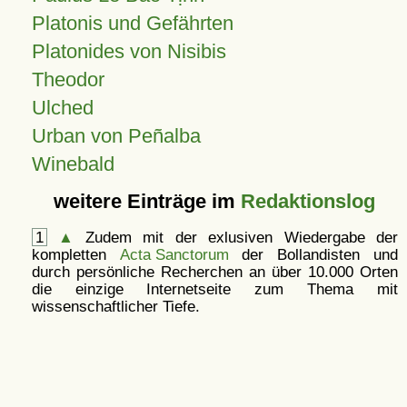
Platonis und Gefährten
Platonides von Nisibis
Theodor
Ulched
Urban von Peñalba
Winebald
weitere Einträge im
Redaktionslog
1
▲
Zudem mit der exlusiven Wiedergabe der
kompletten
Acta Sanctorum
der Bollandisten und
durch persönliche Recherchen an über 10.000 Orten
die einzige Internetseite zum Thema mit
wissenschaftlicher Tiefe.