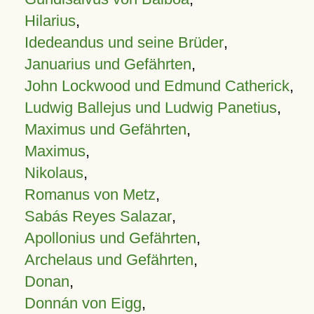
Hilarius
,
Idedeandus und seine Brüder
,
Januarius und Gefährten
,
John Lockwood und Edmund Catherick
,
Ludwig Ballejus und Ludwig Panetius
,
Maximus und Gefährten
,
Maximus
,
Nikolaus
,
Romanus von Metz
,
Sabás Reyes Salazar
,
Apollonius und Gefährten
,
Archelaus und Gefährten
,
Donan
,
Donnán von Eigg
,