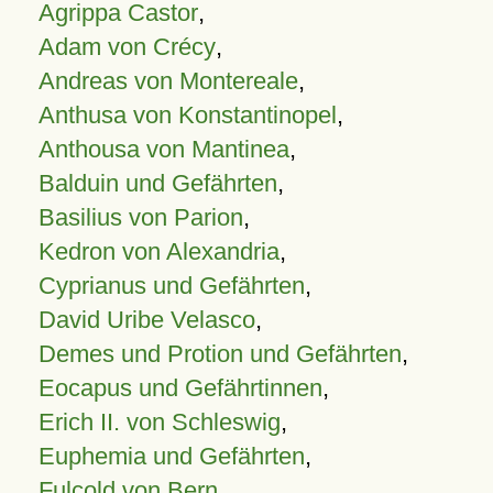
Agrippa Castor
,
Adam von Crécy
,
Andreas von Montereale
,
Anthusa von Konstantinopel
,
Anthousa von Mantinea
,
Balduin und Gefährten
,
Basilius von Parion
,
Kedron von Alexandria
,
Cyprianus und Gefährten
,
David Uribe Velasco
,
Demes und Protion und Gefährten
,
Eocapus und Gefährtinnen
,
Erich II. von Schleswig
,
Euphemia und Gefährten
,
Fulcold von Bern
,