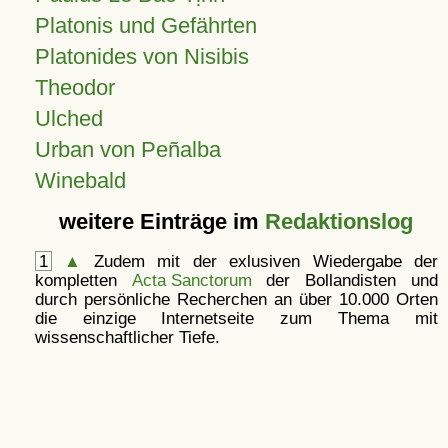
Platonis und Gefährten
Platonides von Nisibis
Theodor
Ulched
Urban von Peñalba
Winebald
weitere Einträge im
Redaktionslog
1
▲
Zudem mit der exlusiven Wiedergabe der
kompletten
Acta Sanctorum
der Bollandisten und
durch persönliche Recherchen an über 10.000 Orten
die einzige Internetseite zum Thema mit
wissenschaftlicher Tiefe.