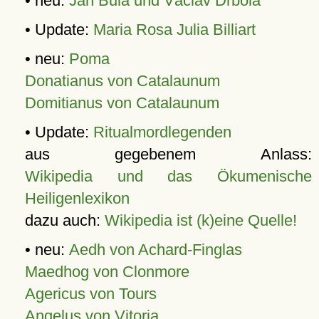
• neu:
Jan Bula und Václav Drbola
• Update:
Maria Rosa Julia Billiart
• neu:
Poma
Donatianus von Catalaunum
Domitianus von Catalaunum
• Update:
Ritualmordlegenden
aus gegebenem Anlass:
Wikipedia und das Ökumenische
Heiligenlexikon
dazu auch:
Wikipedia ist (k)eine Quelle!
• neu:
Aedh von Achard-Finglas
Maedhog von Clonmore
Agericus von Tours
Angelus von Vitoria