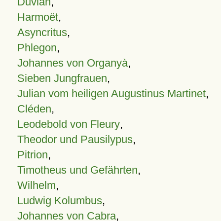
Duvian
,
Harmoët
,
Asyncritus
,
Phlegon
,
Johannes von Organyà
,
Sieben Jungfrauen
,
Julian vom heiligen Augustinus Martinet
,
Cléden
,
Leodebold von Fleury
,
Theodor und Pausilypus
,
Pitrion
,
Timotheus und Gefährten
,
Wilhelm
,
Ludwig Kolumbus
,
Johannes von Cabra
,