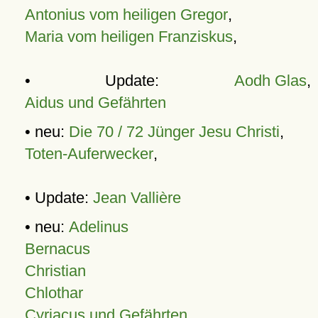
Antonius vom heiligen Gregor
,
Maria vom heiligen Franziskus
,
• Update:
Aodh Glas
,
Aidus und Gefährten
• neu:
Die 70 / 72 Jünger Jesu Christi
,
Toten-Auferwecker
,
• Update:
Jean Vallière
• neu:
Adelinus
Bernacus
Christian
Chlothar
Cyriacus und Gefährten