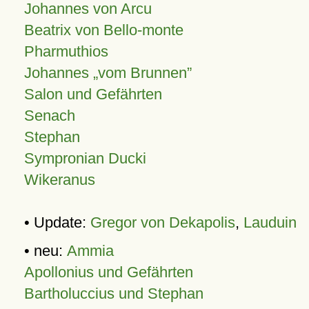
Johannes von Arcu
Beatrix von Bello-monte
Pharmuthios
Johannes
vom Brunnen
Salon und Gefährten
Senach
Stephan
Sympronian Ducki
Wikeranus
• Update:
Gregor von Dekapolis
,
Lauduin
• neu:
Ammia
Apollonius und Gefährten
Bartholuccius und Stephan