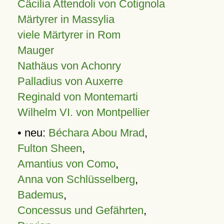
Cäcilia Attendoli von Cotignola
Märtyrer in Massylia
viele Märtyrer in Rom
Mauger
Nathäus von Achonry
Palladius von Auxerre
Reginald von Montemarti
Wilhelm VI. von Montpellier
• neu:
Béchara Abou Mrad
,
Fulton Sheen
,
Amantius von Como
,
Anna von Schlüsselberg
,
Bademus
,
Concessus und Gefährten
,