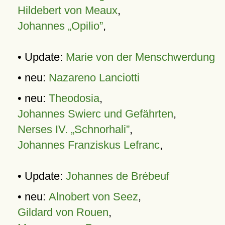
Hildebert von Meaux
,
Johannes „Opilio”
,
• Update:
Marie von der Menschwerdung
• neu:
Nazareno Lanciotti
• neu:
Theodosia
,
Johannes Swierc und Gefährten
,
Nerses IV. „Schnorhali”
,
Johannes Franziskus Lefranc
,
• Update:
Johannes de Brébeuf
• neu:
Alnobert von Seez
,
Gildard von Rouen
,