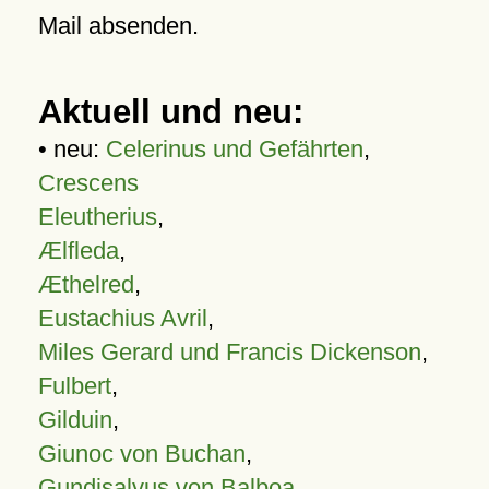
Mail absenden.
Aktuell und neu:
• neu:
Celerinus und Gefährten
,
Crescens
Eleutherius
,
Ælfleda
,
Æthelred
,
Eustachius Avril
,
Miles Gerard und Francis Dickenson
,
Fulbert
,
Gilduin
,
Giunoc von Buchan
,
Gundisalvus von Balboa
,