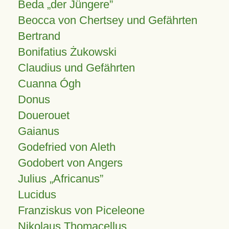
Beda „der Jüngere”
Beocca von Chertsey und Gefährten
Bertrand
Bonifatius Żukowski
Claudius und Gefährten
Cuanna Ógh
Donus
Douerouet
Gaianus
Godefried von Aleth
Godobert von Angers
Julius
Africanus
Lucidus
Franziskus von Piceleone
Nikolaus Thomacellus