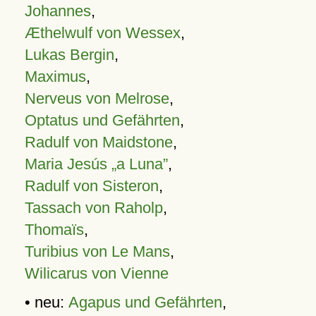
Johannes
,
Æthelwulf von Wessex
,
Lukas Bergin
,
Maximus
,
Nerveus von Melrose
,
Optatus und Gefährten
,
Radulf von Maidstone
,
Maria Jesús „a Luna”
,
Radulf von Sisteron
,
Tassach von Raholp
,
Thomaïs
,
Turibius von Le Mans
,
Wilicarus von Vienne
• neu:
Agapus und Gefährten
,