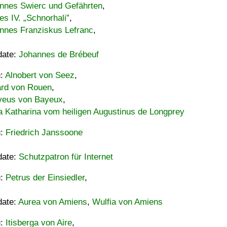
nnes Swierc und Gefährten
,
es IV. „Schnorhali”
,
nnes Franziskus Lefranc
,
date:
Johannes de Brébeuf
u:
Alnobert von Seez
,
ard von Rouen
,
eus von Bayeux
,
a Katharina vom heiligen Augustinus de Longprey
u:
Friedrich Janssoone
date:
Schutzpatron für Internet
u:
Petrus der Einsiedler
,
date:
Aurea von Amiens
,
Wulfia von Amiens
u:
Itisberga von Aire
,