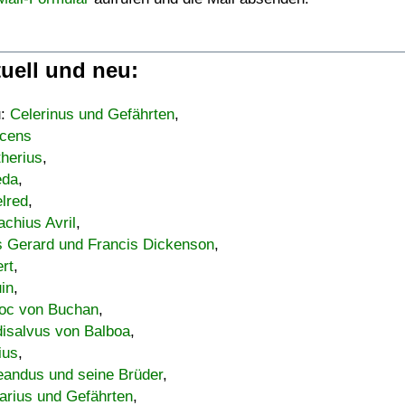
uell und neu:
u:
Celerinus und Gefährten
,
cens
therius
,
eda
,
lred
,
achius Avril
,
s Gerard und Francis Dickenson
,
ert
,
uin
,
oc von Buchan
,
isalvus von Balboa
,
ius
,
eandus und seine Brüder
,
arius und Gefährten
,