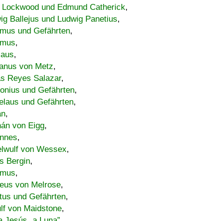
 Lockwood und Edmund Catherick
,
ig Ballejus und Ludwig Panetius
,
mus und Gefährten
,
imus
,
laus
,
nus von Metz
,
s Reyes Salazar
,
lonius und Gefährten
,
elaus und Gefährten
,
an
,
án von Eigg
,
nnes
,
lwulf von Wessex
,
s Bergin
,
imus
,
eus von Melrose
,
tus und Gefährten
,
lf von Maidstone
,
a Jesús „a Luna”
,