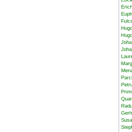
Eric
Euph
Fulc
Hug
Hugo
Joha
Joha
Laur
Marg
Mena
Parc
Petr
Prim
Quar
Radu
Gerh
Sus
Step