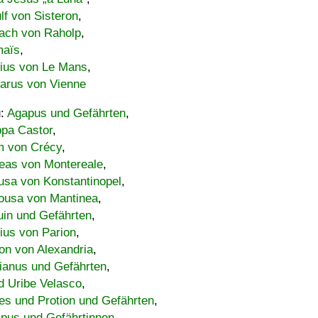
lf von Sisteron
,
ach von Raholp
,
maïs
,
bius von Le Mans
,
carus von Vienne
u:
Agapus und Gefährten
,
ppa Castor
,
 von Crécy
,
eas von Montereale
,
usa von Konstantinopel
,
ousa von Mantinea
,
uin und Gefährten
,
lius von Parion
,
on von Alexandria
,
ianus und Gefährten
,
d Uribe Velasco
,
s und Protion und Gefährten
,
pus und Gefährtinnen
,