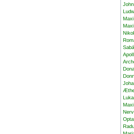
John
Ludw
Maxi
Max
Niko
Roma
Sabá
Apol
Arch
Don
Donn
Joha
Æthe
Luka
Max
Nerv
Opta
Radu
Mari