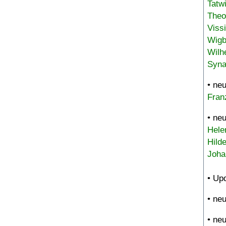
Tatw
Theo
Viss
Wigb
Wilh
Syna
• ne
Fran
• ne
Hele
Hild
Joha
• Up
• ne
• ne