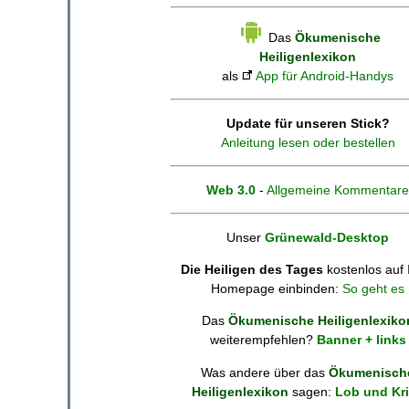
Das
Ökumenische
Heiligenlexikon
als
App für Android-Handys
Update für unseren Stick?
Anleitung lesen oder bestellen
Web 3.0
-
Allgemeine Kommentare
Unser
Grünewald-Desktop
Die Heiligen des Tages
kostenlos auf 
Homepage einbinden:
So geht es
Das
Ökumenische Heiligenlexiko
weiterempfehlen?
Banner + links
Was andere über das
Ökumenisch
Heiligenlexikon
sagen:
Lob und Kri