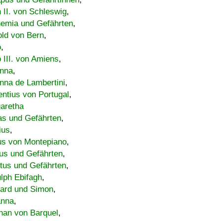
h II. von Schleswig
,
emia und Gefährten
,
old von Bern
,
o
,
 III. von Amiens
,
nna
,
nna de Lambertini
,
entius von Portugal
,
aretha
s und Gefährten
,
ius
,
us von Montepiano
,
us und Gefährten
,
tus und Gefährten
,
lph Ebifagh
,
ard und Simon
,
anna
,
han von Barquel
,