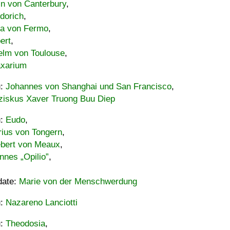
in von Canterbury
,
dorich
,
ia von Fermo
,
ert
,
elm von Toulouse
,
xarium
u:
Johannes von Shanghai und San Francisco
,
ziskus Xaver Truong Buu Diep
u:
Eudo
,
rius von Tongern
,
ebert von Meaux
,
nnes „Opilio”
,
date:
Marie von der Menschwerdung
u:
Nazareno Lanciotti
u:
Theodosia
,