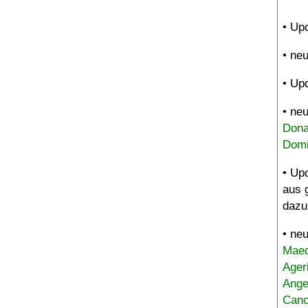
• Up
• ne
• Up
• ne
Dona
Domi
• Up
aus 
dazu
• ne
Maed
Ager
Ange
Canc