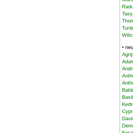
Radu
Tass
Tho
Turi
Wili
• ne
Agri
Adam
Andr
Anth
Anth
Bald
Basi
Kedr
Cypr
Davi
Deme
Eoca