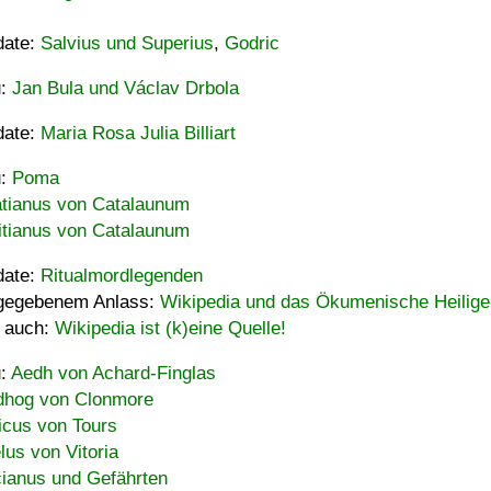
date:
Salvius und Superius
,
Godric
u:
Jan Bula und Václav Drbola
date:
Maria Rosa Julia Billiart
u:
Poma
tianus von Catalaunum
tianus von Catalaunum
date:
Ritualmordlegenden
gegebenem Anlass:
Wikipedia und das Ökumenische Heilige
 auch:
Wikipedia ist (k)eine Quelle!
u:
Aedh von Achard-Finglas
hog von Clonmore
icus von Tours
lus von Vitoria
ianus und Gefährten