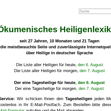
Ökumenisches Heiligenlexi
seit
27 Jahren, 10 Monaten und 21 Tagen
die meistbesuchte Seite und zuverlässigste Internetque
über Heilige in deutscher Sprache
Die Liste aller Heiligen für heute,
den 6. August
Die Liste aller Heiligen für morgen,
den 7. August
Der eine Tagesheilige für heute
, den 6. August
Der eine Tagesheilige für morgen
, den 7. August
Service:
Wir schicken Ihnen den
Tagesheiligen
jeden Mo
kostenlos in Ihr E-Mail-Postfach. Zum Bestellen bitte die
Mail-Formular
aufrufen und die Mail absenden.