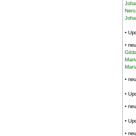
Joha
Ners
Joha
• Up
• ne
Gild
Manv
Mari
• ne
• Up
• ne
• Up
• ne