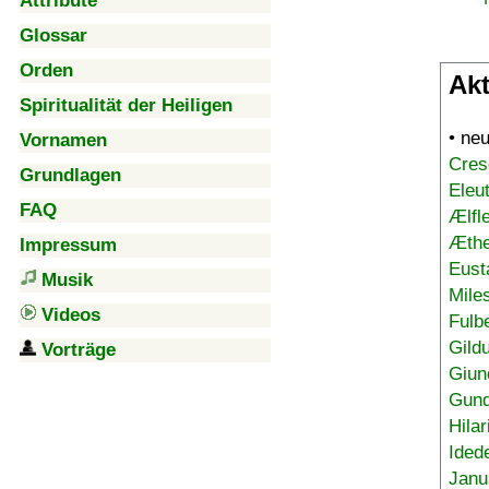
Attribute
Glossar
Orden
Akt
Spiritualität der Heiligen
• ne
Vornamen
Cres
Grundlagen
Eleu
FAQ
Ælfl
Æthe
Impressum
Eust
Musik
Mile
Videos
Fulb
Gild
Vorträge
Giun
Gund
Hilar
Ided
Janu