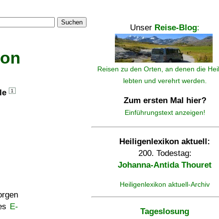
Suchen
Unser
Reise-Blog
:
kon
Reisen zu den Orten, an denen die Hei
lebten und verehrt werden.
lle
1
Zum ersten Mal hier?
Einführungstext anzeigen!
Heiligenlexikon aktuell:
200. Todestag:
Johanna-Antida Thouret
Heiligenlexikon aktuell-Archiv
rgen
ses
E-
Tageslosung