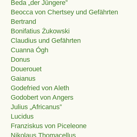
Beda „der Jüngere”
Beocca von Chertsey und Gefährten
Bertrand
Bonifatius Żukowski
Claudius und Gefährten
Cuanna Ógh
Donus
Douerouet
Gaianus
Godefried von Aleth
Godobert von Angers
Julius
Africanus
Lucidus
Franziskus von Piceleone
Nikolaus Thomacellus