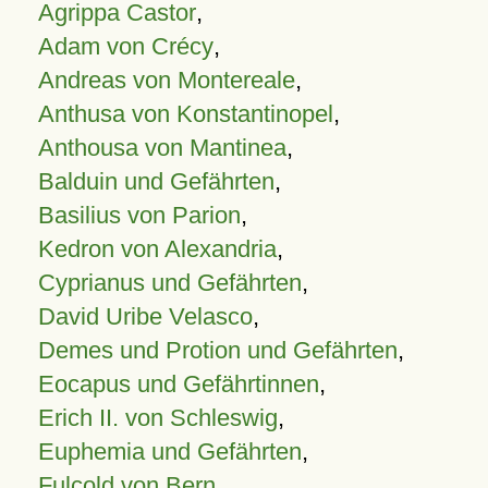
Agrippa Castor
,
Adam von Crécy
,
Andreas von Montereale
,
Anthusa von Konstantinopel
,
Anthousa von Mantinea
,
Balduin und Gefährten
,
Basilius von Parion
,
Kedron von Alexandria
,
Cyprianus und Gefährten
,
David Uribe Velasco
,
Demes und Protion und Gefährten
,
Eocapus und Gefährtinnen
,
Erich II. von Schleswig
,
Euphemia und Gefährten
,
Fulcold von Bern
,