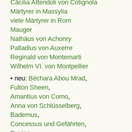
Cäcilia Attendoli von Cotignola
Märtyrer in Massylia
viele Märtyrer in Rom
Mauger
Nathäus von Achonry
Palladius von Auxerre
Reginald von Montemarti
Wilhelm VI. von Montpellier
• neu:
Béchara Abou Mrad
,
Fulton Sheen
,
Amantius von Como
,
Anna von Schlüsselberg
,
Bademus
,
Concessus und Gefährten
,