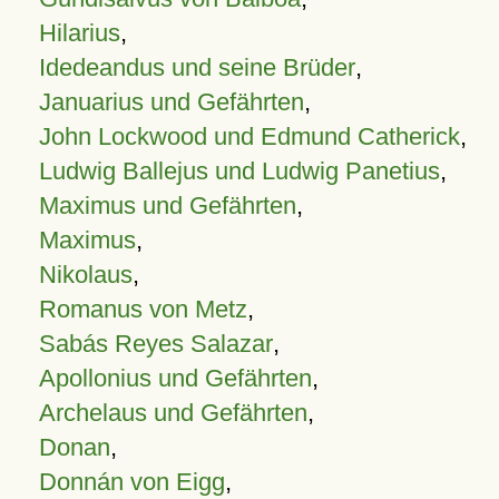
Hilarius
,
Idedeandus und seine Brüder
,
Januarius und Gefährten
,
John Lockwood und Edmund Catherick
,
Ludwig Ballejus und Ludwig Panetius
,
Maximus und Gefährten
,
Maximus
,
Nikolaus
,
Romanus von Metz
,
Sabás Reyes Salazar
,
Apollonius und Gefährten
,
Archelaus und Gefährten
,
Donan
,
Donnán von Eigg
,