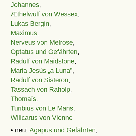
Johannes
,
Æthelwulf von Wessex
,
Lukas Bergin
,
Maximus
,
Nerveus von Melrose
,
Optatus und Gefährten
,
Radulf von Maidstone
,
Maria Jesús „a Luna”
,
Radulf von Sisteron
,
Tassach von Raholp
,
Thomaïs
,
Turibius von Le Mans
,
Wilicarus von Vienne
• neu:
Agapus und Gefährten
,