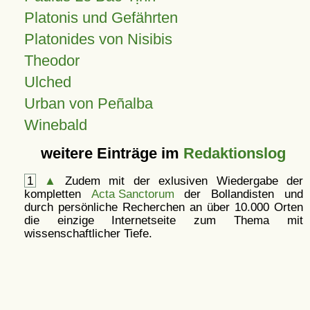
Platonis und Gefährten
Platonides von Nisibis
Theodor
Ulched
Urban von Peñalba
Winebald
weitere Einträge im
Redaktionslog
1
▲
Zudem mit der exlusiven Wiedergabe der
kompletten
Acta Sanctorum
der Bollandisten und
durch persönliche Recherchen an über 10.000 Orten
die einzige Internetseite zum Thema mit
wissenschaftlicher Tiefe.