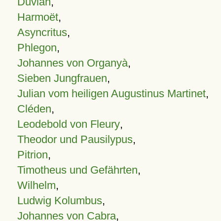
Duvian
,
Harmoët
,
Asyncritus
,
Phlegon
,
Johannes von Organyà
,
Sieben Jungfrauen
,
Julian vom heiligen Augustinus Martinet
,
Cléden
,
Leodebold von Fleury
,
Theodor und Pausilypus
,
Pitrion
,
Timotheus und Gefährten
,
Wilhelm
,
Ludwig Kolumbus
,
Johannes von Cabra
,