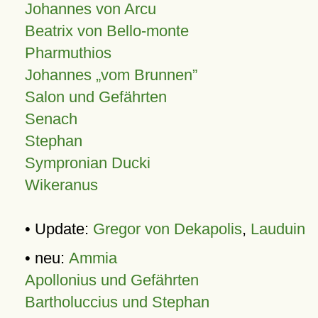
Johannes von Arcu
Beatrix von Bello-monte
Pharmuthios
Johannes
vom Brunnen
Salon und Gefährten
Senach
Stephan
Sympronian Ducki
Wikeranus
• Update:
Gregor von Dekapolis
,
Lauduin
• neu:
Ammia
Apollonius und Gefährten
Bartholuccius und Stephan