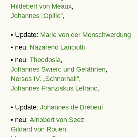
Hildebert von Meaux
,
Johannes „Opilio”
,
• Update:
Marie von der Menschwerdung
• neu:
Nazareno Lanciotti
• neu:
Theodosia
,
Johannes Swierc und Gefährten
,
Nerses IV. „Schnorhali”
,
Johannes Franziskus Lefranc
,
• Update:
Johannes de Brébeuf
• neu:
Alnobert von Seez
,
Gildard von Rouen
,