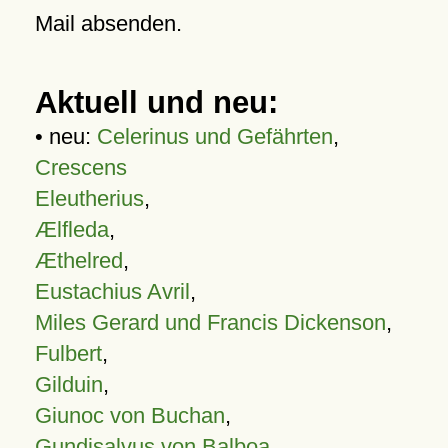
Mail absenden.
Aktuell und neu:
• neu:
Celerinus und Gefährten
,
Crescens
Eleutherius
,
Ælfleda
,
Æthelred
,
Eustachius Avril
,
Miles Gerard und Francis Dickenson
,
Fulbert
,
Gilduin
,
Giunoc von Buchan
,
Gundisalvus von Balboa
,