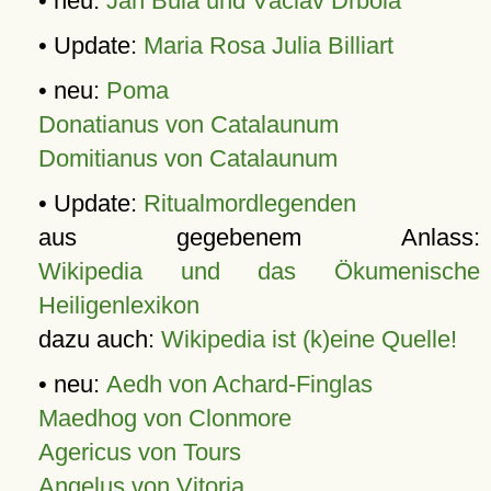
• neu:
Jan Bula und Václav Drbola
• Update:
Maria Rosa Julia Billiart
• neu:
Poma
Donatianus von Catalaunum
Domitianus von Catalaunum
• Update:
Ritualmordlegenden
aus gegebenem Anlass:
Wikipedia und das Ökumenische
Heiligenlexikon
dazu auch:
Wikipedia ist (k)eine Quelle!
• neu:
Aedh von Achard-Finglas
Maedhog von Clonmore
Agericus von Tours
Angelus von Vitoria