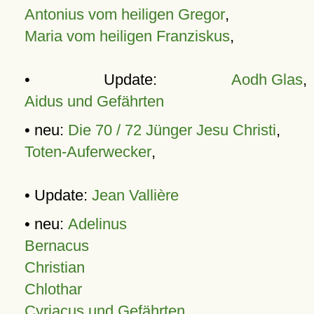
Antonius vom heiligen Gregor
,
Maria vom heiligen Franziskus
,
• Update:
Aodh Glas
,
Aidus und Gefährten
• neu:
Die 70 / 72 Jünger Jesu Christi
,
Toten-Auferwecker
,
• Update:
Jean Vallière
• neu:
Adelinus
Bernacus
Christian
Chlothar
Cyriacus und Gefährten