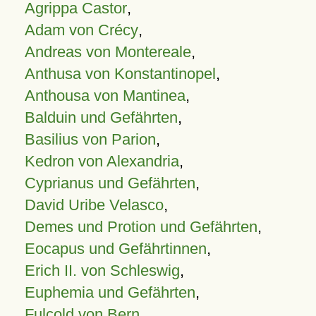
Agrippa Castor
,
Adam von Crécy
,
Andreas von Montereale
,
Anthusa von Konstantinopel
,
Anthousa von Mantinea
,
Balduin und Gefährten
,
Basilius von Parion
,
Kedron von Alexandria
,
Cyprianus und Gefährten
,
David Uribe Velasco
,
Demes und Protion und Gefährten
,
Eocapus und Gefährtinnen
,
Erich II. von Schleswig
,
Euphemia und Gefährten
,
Fulcold von Bern
,