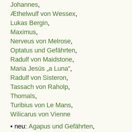
Johannes
,
Æthelwulf von Wessex
,
Lukas Bergin
,
Maximus
,
Nerveus von Melrose
,
Optatus und Gefährten
,
Radulf von Maidstone
,
Maria Jesús „a Luna”
,
Radulf von Sisteron
,
Tassach von Raholp
,
Thomaïs
,
Turibius von Le Mans
,
Wilicarus von Vienne
• neu:
Agapus und Gefährten
,