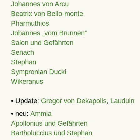
Johannes von Arcu
Beatrix von Bello-monte
Pharmuthios
Johannes
vom Brunnen
Salon und Gefährten
Senach
Stephan
Sympronian Ducki
Wikeranus
• Update:
Gregor von Dekapolis
,
Lauduin
• neu:
Ammia
Apollonius und Gefährten
Bartholuccius und Stephan