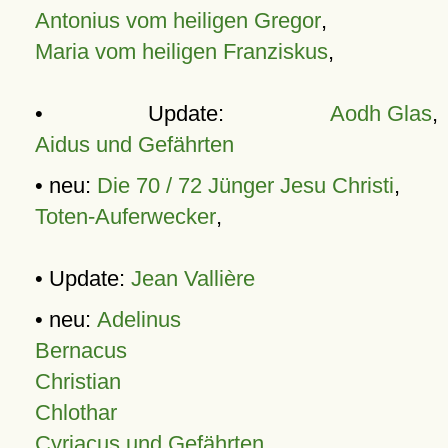
Antonius vom heiligen Gregor
,
Maria vom heiligen Franziskus
,
• Update:
Aodh Glas
,
Aidus und Gefährten
• neu:
Die 70 / 72 Jünger Jesu Christi
,
Toten-Auferwecker
,
• Update:
Jean Vallière
• neu:
Adelinus
Bernacus
Christian
Chlothar
Cyriacus und Gefährten