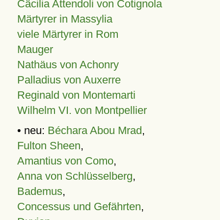
Cäcilia Attendoli von Cotignola
Märtyrer in Massylia
viele Märtyrer in Rom
Mauger
Nathäus von Achonry
Palladius von Auxerre
Reginald von Montemarti
Wilhelm VI. von Montpellier
• neu:
Béchara Abou Mrad
,
Fulton Sheen
,
Amantius von Como
,
Anna von Schlüsselberg
,
Bademus
,
Concessus und Gefährten
,