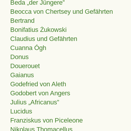
Beda „der Jüngere”
Beocca von Chertsey und Gefährten
Bertrand
Bonifatius Żukowski
Claudius und Gefährten
Cuanna Ógh
Donus
Douerouet
Gaianus
Godefried von Aleth
Godobert von Angers
Julius
Africanus
Lucidus
Franziskus von Piceleone
Nikolaus Thomacellus