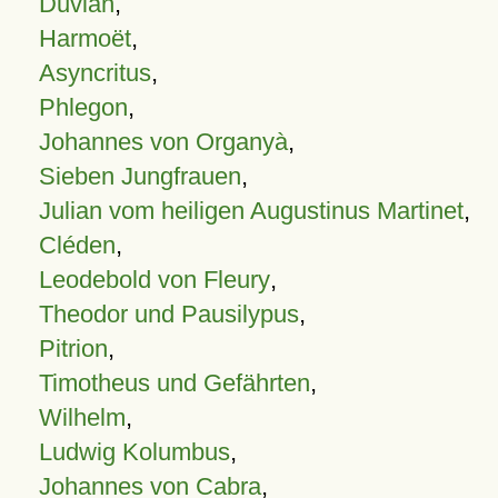
Duvian
,
Harmoët
,
Asyncritus
,
Phlegon
,
Johannes von Organyà
,
Sieben Jungfrauen
,
Julian vom heiligen Augustinus Martinet
,
Cléden
,
Leodebold von Fleury
,
Theodor und Pausilypus
,
Pitrion
,
Timotheus und Gefährten
,
Wilhelm
,
Ludwig Kolumbus
,
Johannes von Cabra
,