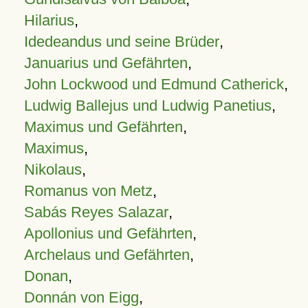
Hilarius
,
Idedeandus und seine Brüder
,
Januarius und Gefährten
,
John Lockwood und Edmund Catherick
,
Ludwig Ballejus und Ludwig Panetius
,
Maximus und Gefährten
,
Maximus
,
Nikolaus
,
Romanus von Metz
,
Sabás Reyes Salazar
,
Apollonius und Gefährten
,
Archelaus und Gefährten
,
Donan
,
Donnán von Eigg
,