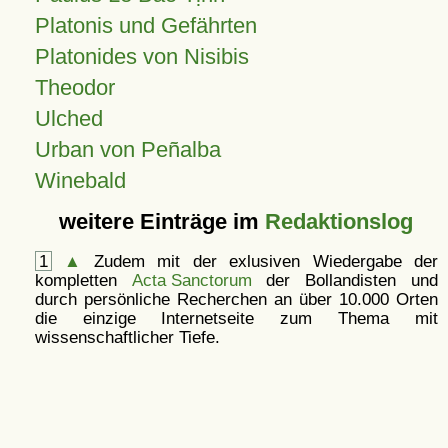
Platonis und Gefährten
Platonides von Nisibis
Theodor
Ulched
Urban von Peñalba
Winebald
weitere Einträge im
Redaktionslog
1
▲
Zudem mit der exlusiven Wiedergabe der
kompletten
Acta Sanctorum
der Bollandisten und
durch persönliche Recherchen an über 10.000 Orten
die einzige Internetseite zum Thema mit
wissenschaftlicher Tiefe.