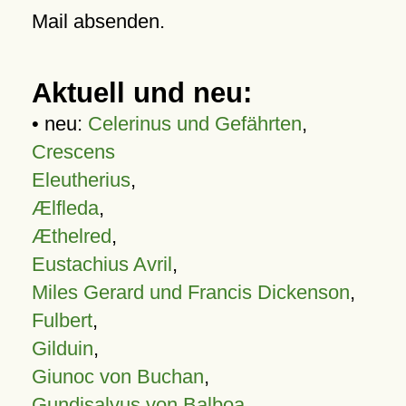
Mail absenden.
Aktuell und neu:
• neu:
Celerinus und Gefährten
,
Crescens
Eleutherius
,
Ælfleda
,
Æthelred
,
Eustachius Avril
,
Miles Gerard und Francis Dickenson
,
Fulbert
,
Gilduin
,
Giunoc von Buchan
,
Gundisalvus von Balboa
,