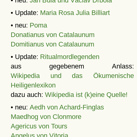
• neu:
Jan Bula und Václav Drbola
• Update:
Maria Rosa Julia Billiart
• neu:
Poma
Donatianus von Catalaunum
Domitianus von Catalaunum
• Update:
Ritualmordlegenden
aus gegebenem Anlass:
Wikipedia und das Ökumenische
Heiligenlexikon
dazu auch:
Wikipedia ist (k)eine Quelle!
• neu:
Aedh von Achard-Finglas
Maedhog von Clonmore
Agericus von Tours
Angelus von Vitoria