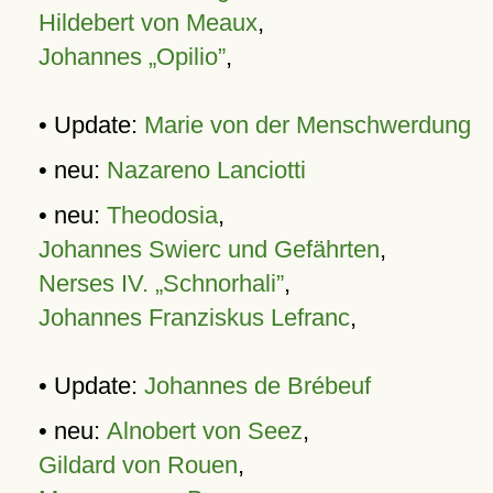
Hildebert von Meaux
,
Johannes „Opilio”
,
• Update:
Marie von der Menschwerdung
• neu:
Nazareno Lanciotti
• neu:
Theodosia
,
Johannes Swierc und Gefährten
,
Nerses IV. „Schnorhali”
,
Johannes Franziskus Lefranc
,
• Update:
Johannes de Brébeuf
• neu:
Alnobert von Seez
,
Gildard von Rouen
,