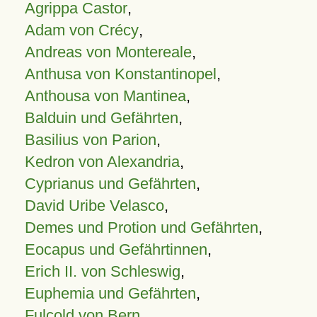
Agrippa Castor
,
Adam von Crécy
,
Andreas von Montereale
,
Anthusa von Konstantinopel
,
Anthousa von Mantinea
,
Balduin und Gefährten
,
Basilius von Parion
,
Kedron von Alexandria
,
Cyprianus und Gefährten
,
David Uribe Velasco
,
Demes und Protion und Gefährten
,
Eocapus und Gefährtinnen
,
Erich II. von Schleswig
,
Euphemia und Gefährten
,
Fulcold von Bern
,