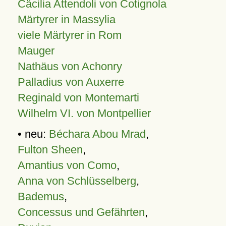
Cäcilia Attendoli von Cotignola
Märtyrer in Massylia
viele Märtyrer in Rom
Mauger
Nathäus von Achonry
Palladius von Auxerre
Reginald von Montemarti
Wilhelm VI. von Montpellier
• neu:
Béchara Abou Mrad
,
Fulton Sheen
,
Amantius von Como
,
Anna von Schlüsselberg
,
Bademus
,
Concessus und Gefährten
,