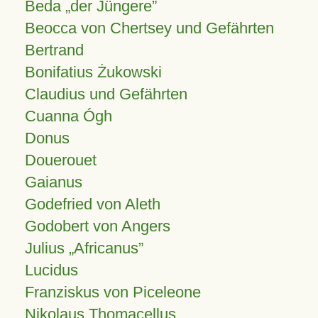
Beda „der Jüngere”
Beocca von Chertsey und Gefährten
Bertrand
Bonifatius Żukowski
Claudius und Gefährten
Cuanna Ógh
Donus
Douerouet
Gaianus
Godefried von Aleth
Godobert von Angers
Julius
Africanus
Lucidus
Franziskus von Piceleone
Nikolaus Thomacellus