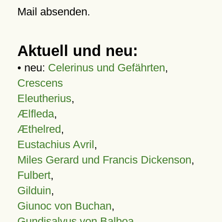
Mail absenden.
Aktuell und neu:
• neu:
Celerinus und Gefährten
,
Crescens
Eleutherius
,
Ælfleda
,
Æthelred
,
Eustachius Avril
,
Miles Gerard und Francis Dickenson
,
Fulbert
,
Gilduin
,
Giunoc von Buchan
,
Gundisalvus von Balboa
,