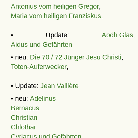
Antonius vom heiligen Gregor
,
Maria vom heiligen Franziskus
,
• Update:
Aodh Glas
,
Aidus und Gefährten
• neu:
Die 70 / 72 Jünger Jesu Christi
,
Toten-Auferwecker
,
• Update:
Jean Vallière
• neu:
Adelinus
Bernacus
Christian
Chlothar
Cyriacus und Gefährten