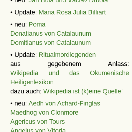
• neu:
Jan Bula und Václav Drbola
• Update:
Maria Rosa Julia Billiart
• neu:
Poma
Donatianus von Catalaunum
Domitianus von Catalaunum
• Update:
Ritualmordlegenden
aus gegebenem Anlass:
Wikipedia und das Ökumenische
Heiligenlexikon
dazu auch:
Wikipedia ist (k)eine Quelle!
• neu:
Aedh von Achard-Finglas
Maedhog von Clonmore
Agericus von Tours
Angelus von Vitoria