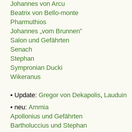
Johannes von Arcu
Beatrix von Bello-monte
Pharmuthios
Johannes
vom Brunnen
Salon und Gefährten
Senach
Stephan
Sympronian Ducki
Wikeranus
• Update:
Gregor von Dekapolis
,
Lauduin
• neu:
Ammia
Apollonius und Gefährten
Bartholuccius und Stephan