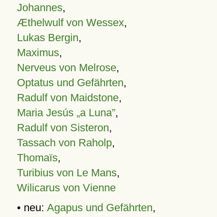
Johannes
,
Æthelwulf von Wessex
,
Lukas Bergin
,
Maximus
,
Nerveus von Melrose
,
Optatus und Gefährten
,
Radulf von Maidstone
,
Maria Jesús „a Luna”
,
Radulf von Sisteron
,
Tassach von Raholp
,
Thomaïs
,
Turibius von Le Mans
,
Wilicarus von Vienne
• neu:
Agapus und Gefährten
,