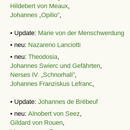
Hildebert von Meaux
,
Johannes „Opilio”
,
• Update:
Marie von der Menschwerdung
• neu:
Nazareno Lanciotti
• neu:
Theodosia
,
Johannes Swierc und Gefährten
,
Nerses IV. „Schnorhali”
,
Johannes Franziskus Lefranc
,
• Update:
Johannes de Brébeuf
• neu:
Alnobert von Seez
,
Gildard von Rouen
,