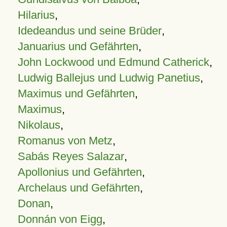
Hilarius
,
Idedeandus und seine Brüder
,
Januarius und Gefährten
,
John Lockwood und Edmund Catherick
,
Ludwig Ballejus und Ludwig Panetius
,
Maximus und Gefährten
,
Maximus
,
Nikolaus
,
Romanus von Metz
,
Sabás Reyes Salazar
,
Apollonius und Gefährten
,
Archelaus und Gefährten
,
Donan
,
Donnán von Eigg
,