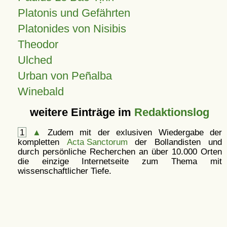
Platonis und Gefährten
Platonides von Nisibis
Theodor
Ulched
Urban von Peñalba
Winebald
weitere Einträge im
Redaktionslog
1
▲
Zudem mit der exlusiven Wiedergabe der
kompletten
Acta Sanctorum
der Bollandisten und
durch persönliche Recherchen an über 10.000 Orten
die einzige Internetseite zum Thema mit
wissenschaftlicher Tiefe.