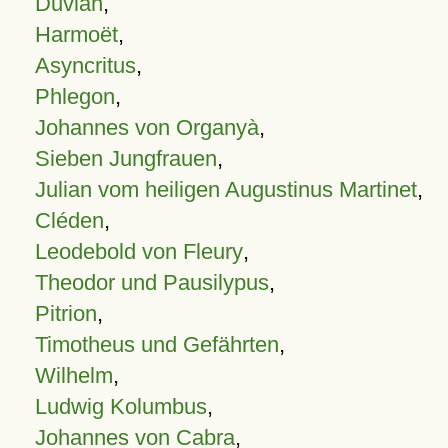
Duvian
,
Harmoët
,
Asyncritus
,
Phlegon
,
Johannes von Organyà
,
Sieben Jungfrauen
,
Julian vom heiligen Augustinus Martinet
,
Cléden
,
Leodebold von Fleury
,
Theodor und Pausilypus
,
Pitrion
,
Timotheus und Gefährten
,
Wilhelm
,
Ludwig Kolumbus
,
Johannes von Cabra
,