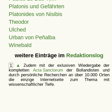
Platonis und Gefährten
Platonides von Nisibis
Theodor
Ulched
Urban von Peñalba
Winebald
weitere Einträge im
Redaktionslog
1
▲
Zudem mit der exlusiven Wiedergabe der
kompletten
Acta Sanctorum
der Bollandisten und
durch persönliche Recherchen an über 10.000 Orten
die einzige Internetseite zum Thema mit
wissenschaftlicher Tiefe.