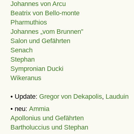
Johannes von Arcu
Beatrix von Bello-monte
Pharmuthios
Johannes
vom Brunnen
Salon und Gefährten
Senach
Stephan
Sympronian Ducki
Wikeranus
• Update:
Gregor von Dekapolis
,
Lauduin
• neu:
Ammia
Apollonius und Gefährten
Bartholuccius und Stephan