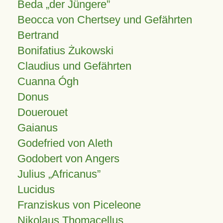
Beda „der Jüngere”
Beocca von Chertsey und Gefährten
Bertrand
Bonifatius Żukowski
Claudius und Gefährten
Cuanna Ógh
Donus
Douerouet
Gaianus
Godefried von Aleth
Godobert von Angers
Julius
Africanus
Lucidus
Franziskus von Piceleone
Nikolaus Thomacellus