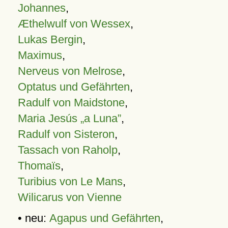
Johannes
,
Æthelwulf von Wessex
,
Lukas Bergin
,
Maximus
,
Nerveus von Melrose
,
Optatus und Gefährten
,
Radulf von Maidstone
,
Maria Jesús „a Luna”
,
Radulf von Sisteron
,
Tassach von Raholp
,
Thomaïs
,
Turibius von Le Mans
,
Wilicarus von Vienne
• neu:
Agapus und Gefährten
,