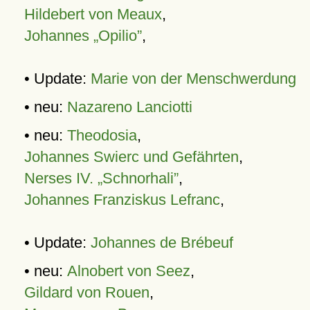
Hildebert von Meaux
,
Johannes „Opilio”
,
• Update:
Marie von der Menschwerdung
• neu:
Nazareno Lanciotti
• neu:
Theodosia
,
Johannes Swierc und Gefährten
,
Nerses IV. „Schnorhali”
,
Johannes Franziskus Lefranc
,
• Update:
Johannes de Brébeuf
• neu:
Alnobert von Seez
,
Gildard von Rouen
,