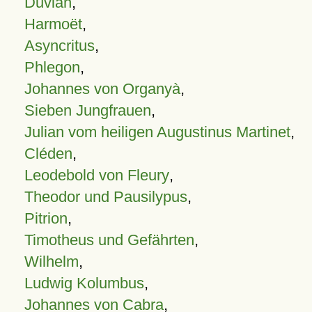
Duvian
,
Harmoët
,
Asyncritus
,
Phlegon
,
Johannes von Organyà
,
Sieben Jungfrauen
,
Julian vom heiligen Augustinus Martinet
,
Cléden
,
Leodebold von Fleury
,
Theodor und Pausilypus
,
Pitrion
,
Timotheus und Gefährten
,
Wilhelm
,
Ludwig Kolumbus
,
Johannes von Cabra
,