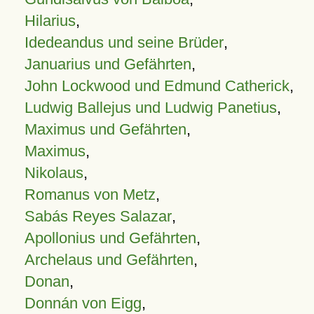
Hilarius
,
Idedeandus und seine Brüder
,
Januarius und Gefährten
,
John Lockwood und Edmund Catherick
,
Ludwig Ballejus und Ludwig Panetius
,
Maximus und Gefährten
,
Maximus
,
Nikolaus
,
Romanus von Metz
,
Sabás Reyes Salazar
,
Apollonius und Gefährten
,
Archelaus und Gefährten
,
Donan
,
Donnán von Eigg
,