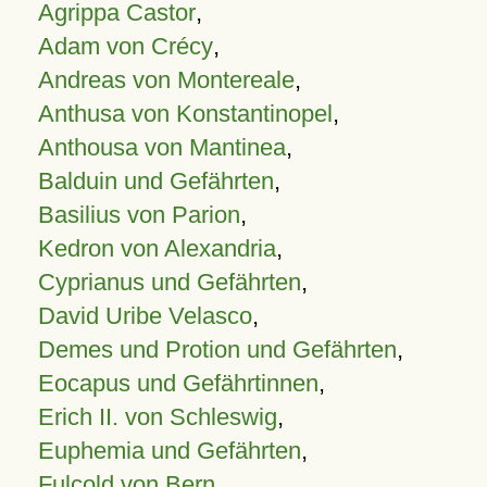
Agrippa Castor
,
Adam von Crécy
,
Andreas von Montereale
,
Anthusa von Konstantinopel
,
Anthousa von Mantinea
,
Balduin und Gefährten
,
Basilius von Parion
,
Kedron von Alexandria
,
Cyprianus und Gefährten
,
David Uribe Velasco
,
Demes und Protion und Gefährten
,
Eocapus und Gefährtinnen
,
Erich II. von Schleswig
,
Euphemia und Gefährten
,
Fulcold von Bern
,