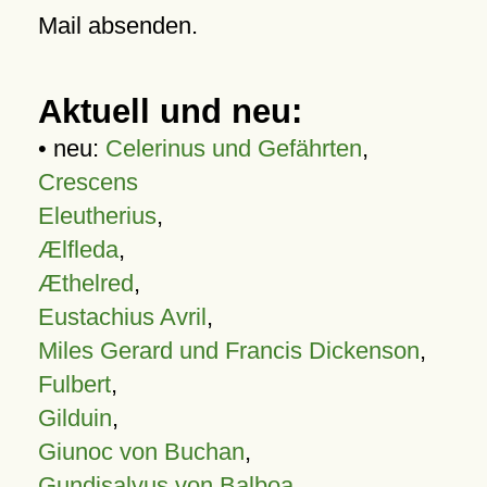
Mail absenden.
Aktuell und neu:
• neu:
Celerinus und Gefährten
,
Crescens
Eleutherius
,
Ælfleda
,
Æthelred
,
Eustachius Avril
,
Miles Gerard und Francis Dickenson
,
Fulbert
,
Gilduin
,
Giunoc von Buchan
,
Gundisalvus von Balboa
,