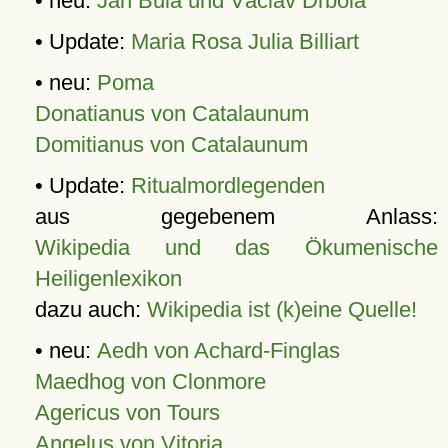
• neu:
Jan Bula und Václav Drbola
• Update:
Maria Rosa Julia Billiart
• neu:
Poma
Donatianus von Catalaunum
Domitianus von Catalaunum
• Update:
Ritualmordlegenden
aus gegebenem Anlass:
Wikipedia und das Ökumenische
Heiligenlexikon
dazu auch:
Wikipedia ist (k)eine Quelle!
• neu:
Aedh von Achard-Finglas
Maedhog von Clonmore
Agericus von Tours
Angelus von Vitoria