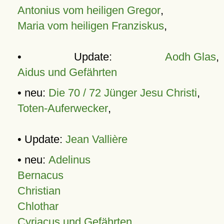
Antonius vom heiligen Gregor
,
Maria vom heiligen Franziskus
,
• Update:
Aodh Glas
,
Aidus und Gefährten
• neu:
Die 70 / 72 Jünger Jesu Christi
,
Toten-Auferwecker
,
• Update:
Jean Vallière
• neu:
Adelinus
Bernacus
Christian
Chlothar
Cyriacus und Gefährten