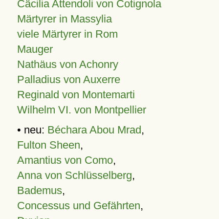
Cäcilia Attendoli von Cotignola
Märtyrer in Massylia
viele Märtyrer in Rom
Mauger
Nathäus von Achonry
Palladius von Auxerre
Reginald von Montemarti
Wilhelm VI. von Montpellier
• neu:
Béchara Abou Mrad
,
Fulton Sheen
,
Amantius von Como
,
Anna von Schlüsselberg
,
Bademus
,
Concessus und Gefährten
,