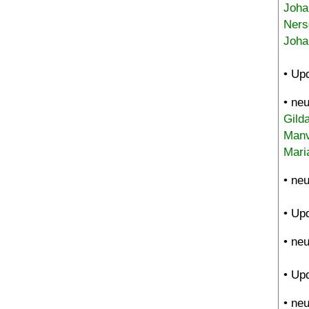
Joha
Ners
Joha
• Up
• ne
Gild
Manv
Mari
• ne
• Up
• ne
• Up
• ne