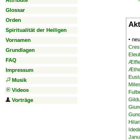
Attribute
Glossar
Orden
Akt
Spiritualität der Heiligen
• ne
Vornamen
Cres
Grundlagen
Eleu
FAQ
Ælfl
Æthe
Impressum
Eust
Musik
Mile
Videos
Fulb
Gild
Vorträge
Giun
Gund
Hilar
Ided
Janu