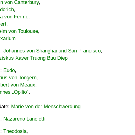
in von Canterbury
,
dorich
,
ia von Fermo
,
ert
,
elm von Toulouse
,
xarium
u:
Johannes von Shanghai und San Francisco
,
ziskus Xaver Truong Buu Diep
u:
Eudo
,
rius von Tongern
,
ebert von Meaux
,
nnes „Opilio”
,
date:
Marie von der Menschwerdung
u:
Nazareno Lanciotti
u:
Theodosia
,