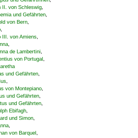
h II. von Schleswig
,
emia und Gefährten
,
old von Bern
,
o
,
 III. von Amiens
,
nna
,
nna de Lambertini
,
entius von Portugal
,
aretha
s und Gefährten
,
ius
,
us von Montepiano
,
us und Gefährten
,
tus und Gefährten
,
lph Ebifagh
,
ard und Simon
,
anna
,
han von Barquel
,