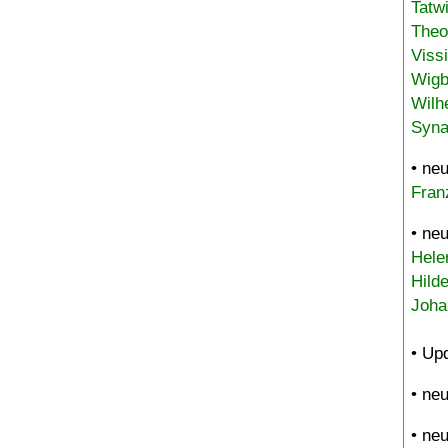
Tatw
Theo
Viss
Wigb
Wilh
Syna
• ne
Fran
• ne
Hele
Hild
Joha
• Up
• ne
• ne