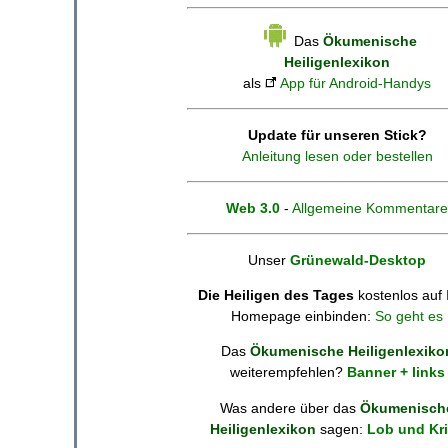
Das
Ökumenische
Heiligenlexikon
als
App für Android-Handys
Update für unseren Stick?
Anleitung lesen oder bestellen
Web 3.0
-
Allgemeine Kommentare
Unser
Grünewald-Desktop
Die Heiligen des Tages
kostenlos auf 
Homepage einbinden:
So geht es
Das
Ökumenische Heiligenlexiko
weiterempfehlen?
Banner + links
Was andere über das
Ökumenisch
Heiligenlexikon
sagen:
Lob und Kri