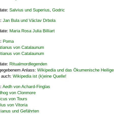
date:
Salvius und Superius
,
Godric
u:
Jan Bula und Václav Drbola
date:
Maria Rosa Julia Billiart
u:
Poma
tianus von Catalaunum
tianus von Catalaunum
date:
Ritualmordlegenden
gegebenem Anlass:
Wikipedia und das Ökumenische Heilige
 auch:
Wikipedia ist (k)eine Quelle!
u:
Aedh von Achard-Finglas
hog von Clonmore
icus von Tours
lus von Vitoria
ianus und Gefährten