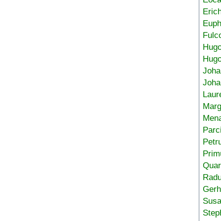
Eric
Euph
Fulc
Hug
Hugo
Joha
Joha
Laur
Marg
Mena
Parc
Petr
Prim
Quar
Radu
Gerh
Sus
Step