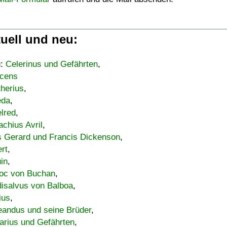
uell und neu:
u:
Celerinus und Gefährten
,
cens
therius
,
eda
,
lred
,
achius Avril
,
s Gerard und Francis Dickenson
,
ert
,
uin
,
oc von Buchan
,
isalvus von Balboa
,
ius
,
eandus und seine Brüder
,
arius und Gefährten
,