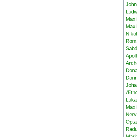
John
Ludw
Maxi
Max
Niko
Roma
Sabá
Apol
Arch
Don
Donn
Joha
Æthe
Luka
Max
Nerv
Opta
Radu
Mari