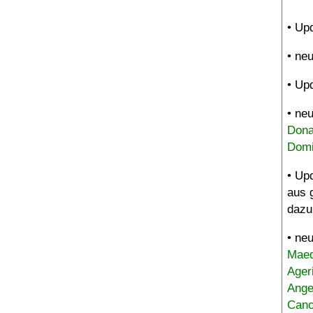
• Up
• ne
• Up
• ne
Dona
Domi
• Up
aus 
dazu
• ne
Maed
Ager
Ange
Canc