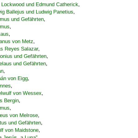
 Lockwood und Edmund Catherick
,
ig Ballejus und Ludwig Panetius
,
mus und Gefährten
,
imus
,
laus
,
nus von Metz
,
s Reyes Salazar
,
lonius und Gefährten
,
elaus und Gefährten
,
an
,
án von Eigg
,
nnes
,
lwulf von Wessex
,
s Bergin
,
imus
,
eus von Melrose
,
tus und Gefährten
,
lf von Maidstone
,
a Jesús „a Luna”
,