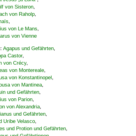
lf von Sisteron
,
ach von Raholp
,
maïs
,
bius von Le Mans
,
carus von Vienne
u:
Agapus und Gefährten
,
ppa Castor
,
 von Crécy
,
eas von Montereale
,
usa von Konstantinopel
,
ousa von Mantinea
,
uin und Gefährten
,
lius von Parion
,
on von Alexandria
,
ianus und Gefährten
,
d Uribe Velasco
,
s und Protion und Gefährten
,
pus und Gefährtinnen
,