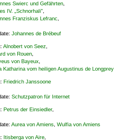
nnes Swierc und Gefährten
,
es IV. „Schnorhali”
,
nnes Franziskus Lefranc
,
date:
Johannes de Brébeuf
u:
Alnobert von Seez
,
ard von Rouen
,
eus von Bayeux
,
a Katharina vom heiligen Augustinus de Longprey
u:
Friedrich Janssoone
date:
Schutzpatron für Internet
u:
Petrus der Einsiedler
,
date:
Aurea von Amiens
,
Wulfia von Amiens
u:
Itisberga von Aire
,