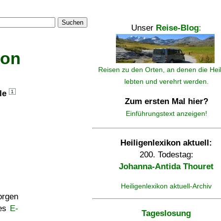
Suchen
Unser
Reise-Blog
:
kon
Reisen zu den Orten, an denen die Hei
lebten und verehrt werden.
lle
1
Zum ersten Mal hier?
Einführungstext anzeigen!
Heiligenlexikon aktuell:
200. Todestag:
Johanna-Antida Thouret
Heiligenlexikon aktuell-Archiv
rgen
ses
E-
Tageslosung