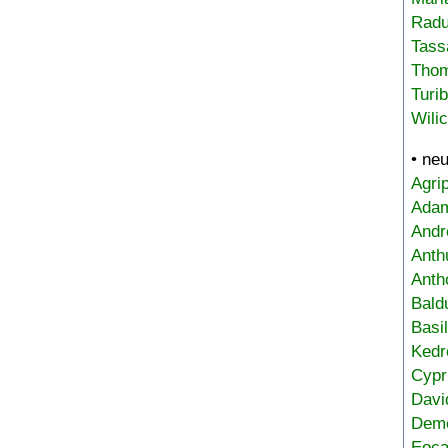
Radu
Tass
Tho
Turi
Wili
• ne
Agri
Adam
Andr
Anth
Anth
Bald
Basi
Kedr
Cypr
Davi
Deme
Eoca