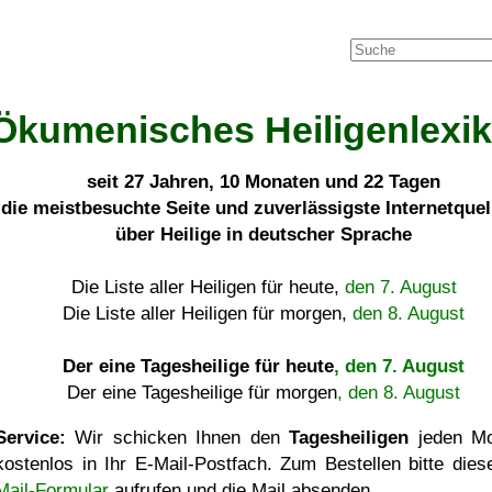
Ökumenisches Heiligenlexi
seit
27 Jahren, 10 Monaten und 22 Tagen
die meistbesuchte Seite und zuverlässigste Internetque
über Heilige in deutscher Sprache
Die Liste aller Heiligen für heute,
den 7. August
Die Liste aller Heiligen für morgen,
den 8. August
Der eine Tagesheilige für heute
, den 7. August
Der eine Tagesheilige für morgen
, den 8. August
Service:
Wir schicken Ihnen den
Tagesheiligen
jeden Mo
kostenlos in Ihr E-Mail-Postfach. Zum Bestellen bitte die
Mail-Formular
aufrufen und die Mail absenden.