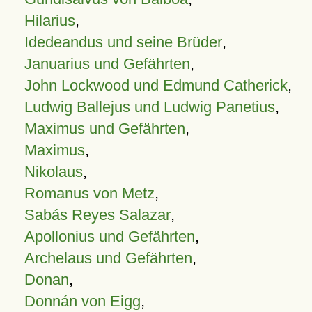
Hilarius
,
Idedeandus und seine Brüder
,
Januarius und Gefährten
,
John Lockwood und Edmund Catherick
,
Ludwig Ballejus und Ludwig Panetius
,
Maximus und Gefährten
,
Maximus
,
Nikolaus
,
Romanus von Metz
,
Sabás Reyes Salazar
,
Apollonius und Gefährten
,
Archelaus und Gefährten
,
Donan
,
Donnán von Eigg
,