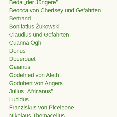
Beda „der Jüngere”
Beocca von Chertsey und Gefährten
Bertrand
Bonifatius Żukowski
Claudius und Gefährten
Cuanna Ógh
Donus
Douerouet
Gaianus
Godefried von Aleth
Godobert von Angers
Julius
Africanus
Lucidus
Franziskus von Piceleone
Nikolaus Thomacellus