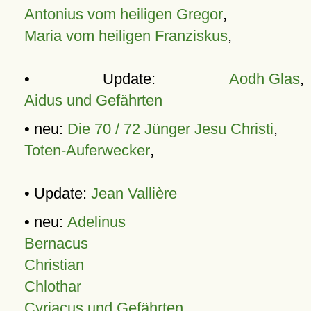
Antonius vom heiligen Gregor
,
Maria vom heiligen Franziskus
,
• Update:
Aodh Glas
,
Aidus und Gefährten
• neu:
Die 70 / 72 Jünger Jesu Christi
,
Toten-Auferwecker
,
• Update:
Jean Vallière
• neu:
Adelinus
Bernacus
Christian
Chlothar
Cyriacus und Gefährten