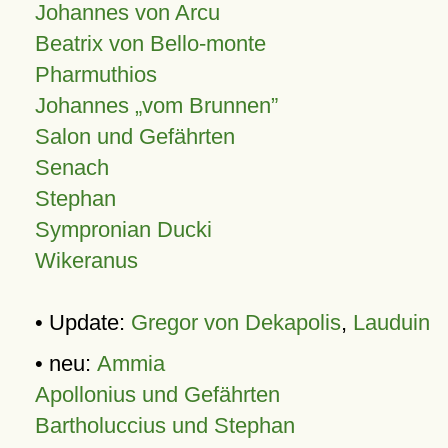
Johannes von Arcu
Beatrix von Bello-monte
Pharmuthios
Johannes
vom Brunnen
Salon und Gefährten
Senach
Stephan
Sympronian Ducki
Wikeranus
• Update:
Gregor von Dekapolis
,
Lauduin
• neu:
Ammia
Apollonius und Gefährten
Bartholuccius und Stephan