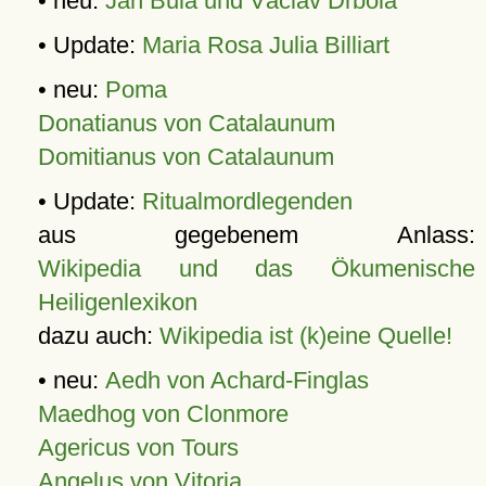
• neu:
Jan Bula und Václav Drbola
• Update:
Maria Rosa Julia Billiart
• neu:
Poma
Donatianus von Catalaunum
Domitianus von Catalaunum
• Update:
Ritualmordlegenden
aus gegebenem Anlass:
Wikipedia und das Ökumenische
Heiligenlexikon
dazu auch:
Wikipedia ist (k)eine Quelle!
• neu:
Aedh von Achard-Finglas
Maedhog von Clonmore
Agericus von Tours
Angelus von Vitoria