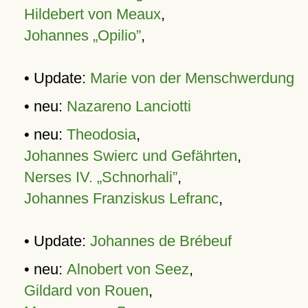
Hildebert von Meaux
,
Johannes „Opilio”
,
• Update:
Marie von der Menschwerdung
• neu:
Nazareno Lanciotti
• neu:
Theodosia
,
Johannes Swierc und Gefährten
,
Nerses IV. „Schnorhali”
,
Johannes Franziskus Lefranc
,
• Update:
Johannes de Brébeuf
• neu:
Alnobert von Seez
,
Gildard von Rouen
,