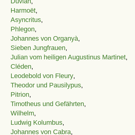
Duvian
,
Harmoët
,
Asyncritus
,
Phlegon
,
Johannes von Organyà
,
Sieben Jungfrauen
,
Julian vom heiligen Augustinus Martinet
,
Cléden
,
Leodebold von Fleury
,
Theodor und Pausilypus
,
Pitrion
,
Timotheus und Gefährten
,
Wilhelm
,
Ludwig Kolumbus
,
Johannes von Cabra
,