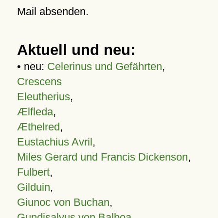
Mail absenden.
Aktuell und neu:
• neu:
Celerinus und Gefährten
,
Crescens
Eleutherius
,
Ælfleda
,
Æthelred
,
Eustachius Avril
,
Miles Gerard und Francis Dickenson
,
Fulbert
,
Gilduin
,
Giunoc von Buchan
,
Gundisalvus von Balboa
,