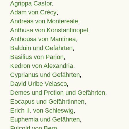
Agrippa Castor
,
Adam von Crécy
,
Andreas von Montereale
,
Anthusa von Konstantinopel
,
Anthousa von Mantinea
,
Balduin und Gefährten
,
Basilius von Parion
,
Kedron von Alexandria
,
Cyprianus und Gefährten
,
David Uribe Velasco
,
Demes und Protion und Gefährten
,
Eocapus und Gefährtinnen
,
Erich II. von Schleswig
,
Euphemia und Gefährten
,
Fulcold von Bern
,