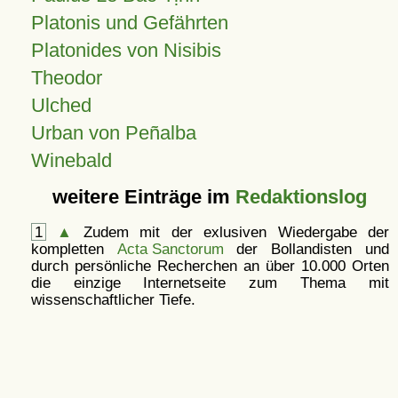
Platonis und Gefährten
Platonides von Nisibis
Theodor
Ulched
Urban von Peñalba
Winebald
weitere Einträge im
Redaktionslog
1
▲
Zudem mit der exlusiven Wiedergabe der
kompletten
Acta Sanctorum
der Bollandisten und
durch persönliche Recherchen an über 10.000 Orten
die einzige Internetseite zum Thema mit
wissenschaftlicher Tiefe.