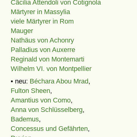
Cäcilia Attendoli von Cotignola
Märtyrer in Massylia
viele Märtyrer in Rom
Mauger
Nathäus von Achonry
Palladius von Auxerre
Reginald von Montemarti
Wilhelm VI. von Montpellier
• neu:
Béchara Abou Mrad
,
Fulton Sheen
,
Amantius von Como
,
Anna von Schlüsselberg
,
Bademus
,
Concessus und Gefährten
,