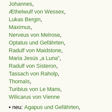
Johannes
,
Æthelwulf von Wessex
,
Lukas Bergin
,
Maximus
,
Nerveus von Melrose
,
Optatus und Gefährten
,
Radulf von Maidstone
,
Maria Jesús „a Luna”
,
Radulf von Sisteron
,
Tassach von Raholp
,
Thomaïs
,
Turibius von Le Mans
,
Wilicarus von Vienne
• neu:
Agapus und Gefährten
,