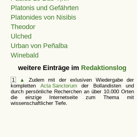
Platonis und Gefährten
Platonides von Nisibis
Theodor
Ulched
Urban von Peñalba
Winebald
weitere Einträge im
Redaktionslog
1
▲
Zudem mit der exlusiven Wiedergabe der
kompletten
Acta Sanctorum
der Bollandisten und
durch persönliche Recherchen an über 10.000 Orten
die einzige Internetseite zum Thema mit
wissenschaftlicher Tiefe.