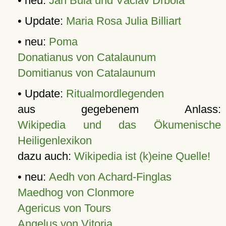
• neu:
Jan Bula und Václav Drbola
• Update:
Maria Rosa Julia Billiart
• neu:
Poma
Donatianus von Catalaunum
Domitianus von Catalaunum
• Update:
Ritualmordlegenden
aus gegebenem Anlass:
Wikipedia und das Ökumenische
Heiligenlexikon
dazu auch:
Wikipedia ist (k)eine Quelle!
• neu:
Aedh von Achard-Finglas
Maedhog von Clonmore
Agericus von Tours
Angelus von Vitoria