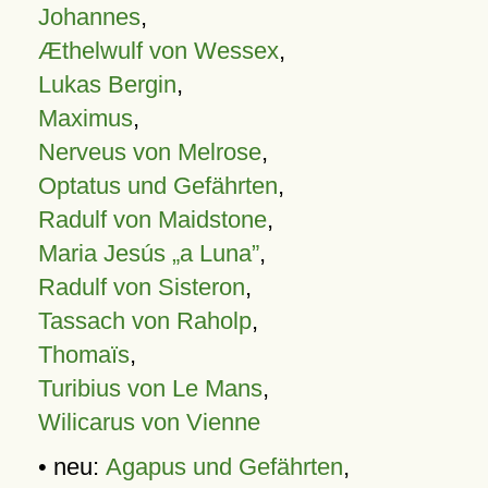
Johannes
,
Æthelwulf von Wessex
,
Lukas Bergin
,
Maximus
,
Nerveus von Melrose
,
Optatus und Gefährten
,
Radulf von Maidstone
,
Maria Jesús „a Luna”
,
Radulf von Sisteron
,
Tassach von Raholp
,
Thomaïs
,
Turibius von Le Mans
,
Wilicarus von Vienne
• neu:
Agapus und Gefährten
,