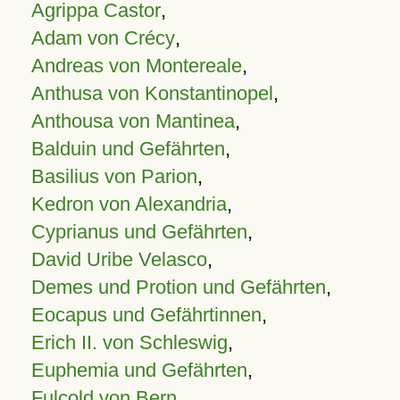
Agrippa Castor
,
Adam von Crécy
,
Andreas von Montereale
,
Anthusa von Konstantinopel
,
Anthousa von Mantinea
,
Balduin und Gefährten
,
Basilius von Parion
,
Kedron von Alexandria
,
Cyprianus und Gefährten
,
David Uribe Velasco
,
Demes und Protion und Gefährten
,
Eocapus und Gefährtinnen
,
Erich II. von Schleswig
,
Euphemia und Gefährten
,
Fulcold von Bern
,