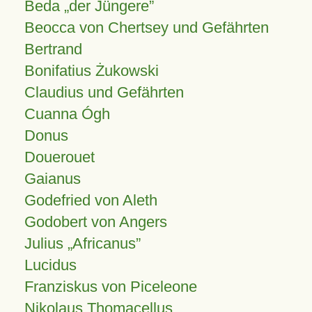
Beda „der Jüngere”
Beocca von Chertsey und Gefährten
Bertrand
Bonifatius Żukowski
Claudius und Gefährten
Cuanna Ógh
Donus
Douerouet
Gaianus
Godefried von Aleth
Godobert von Angers
Julius
Africanus
Lucidus
Franziskus von Piceleone
Nikolaus Thomacellus