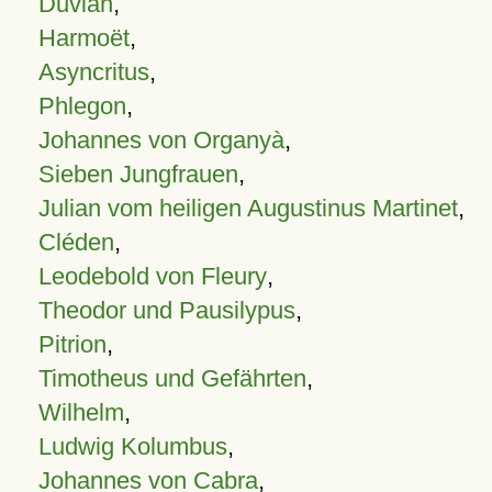
Duvian
,
Harmoët
,
Asyncritus
,
Phlegon
,
Johannes von Organyà
,
Sieben Jungfrauen
,
Julian vom heiligen Augustinus Martinet
,
Cléden
,
Leodebold von Fleury
,
Theodor und Pausilypus
,
Pitrion
,
Timotheus und Gefährten
,
Wilhelm
,
Ludwig Kolumbus
,
Johannes von Cabra
,