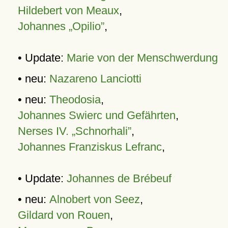
Hildebert von Meaux
,
Johannes „Opilio”
,
• Update:
Marie von der Menschwerdung
• neu:
Nazareno Lanciotti
• neu:
Theodosia
,
Johannes Swierc und Gefährten
,
Nerses IV. „Schnorhali”
,
Johannes Franziskus Lefranc
,
• Update:
Johannes de Brébeuf
• neu:
Alnobert von Seez
,
Gildard von Rouen
,