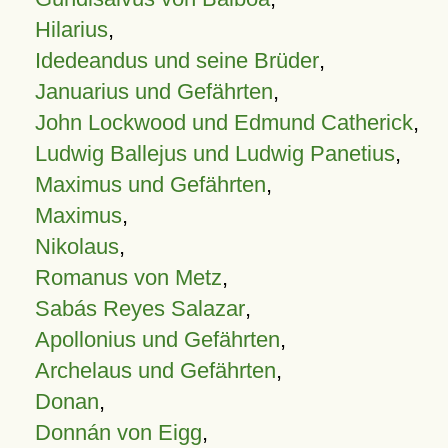
Hilarius
,
Idedeandus und seine Brüder
,
Januarius und Gefährten
,
John Lockwood und Edmund Catherick
,
Ludwig Ballejus und Ludwig Panetius
,
Maximus und Gefährten
,
Maximus
,
Nikolaus
,
Romanus von Metz
,
Sabás Reyes Salazar
,
Apollonius und Gefährten
,
Archelaus und Gefährten
,
Donan
,
Donnán von Eigg
,