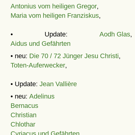
Antonius vom heiligen Gregor
,
Maria vom heiligen Franziskus
,
• Update:
Aodh Glas
,
Aidus und Gefährten
• neu:
Die 70 / 72 Jünger Jesu Christi
,
Toten-Auferwecker
,
• Update:
Jean Vallière
• neu:
Adelinus
Bernacus
Christian
Chlothar
Cyriacus und Gefährten