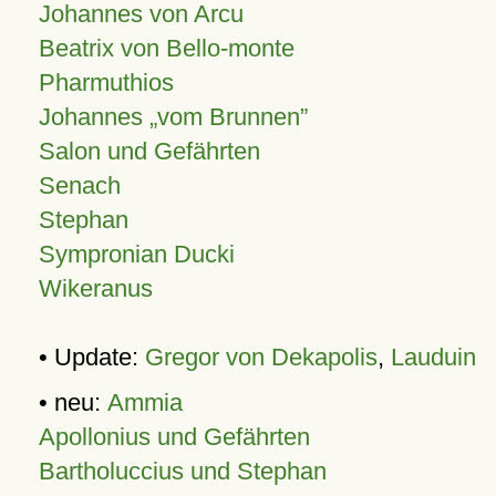
Johannes von Arcu
Beatrix von Bello-monte
Pharmuthios
Johannes
vom Brunnen
Salon und Gefährten
Senach
Stephan
Sympronian Ducki
Wikeranus
• Update:
Gregor von Dekapolis
,
Lauduin
• neu:
Ammia
Apollonius und Gefährten
Bartholuccius und Stephan