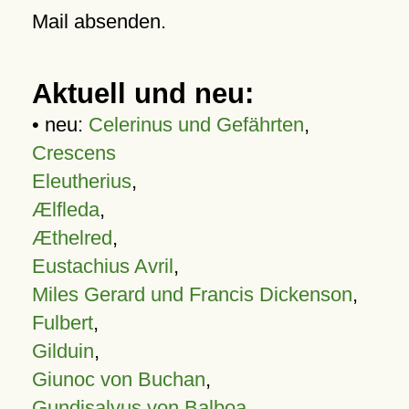
Mail absenden.
Aktuell und neu:
• neu:
Celerinus und Gefährten
,
Crescens
Eleutherius
,
Ælfleda
,
Æthelred
,
Eustachius Avril
,
Miles Gerard und Francis Dickenson
,
Fulbert
,
Gilduin
,
Giunoc von Buchan
,
Gundisalvus von Balboa
,