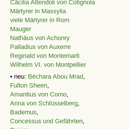
Cäcilia Attendoli von Cotignola
Märtyrer in Massylia
viele Märtyrer in Rom
Mauger
Nathäus von Achonry
Palladius von Auxerre
Reginald von Montemarti
Wilhelm VI. von Montpellier
• neu:
Béchara Abou Mrad
,
Fulton Sheen
,
Amantius von Como
,
Anna von Schlüsselberg
,
Bademus
,
Concessus und Gefährten
,