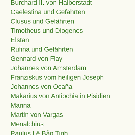
Burchard II. von Halberstadt
Caelestina und Gefährten
Clusus und Gefährten
Timotheus und Diogenes
Elstan
Rufina und Gefährten
Gennard von Flay
Johannes von Amsterdam
Franziskus vom heiligen Joseph
Johannes von Ocaña
Makarius von Antiochia in Pisidien
Marina
Martin von Vargas
Menalchius
Paulus Lê Bảo Tịnh