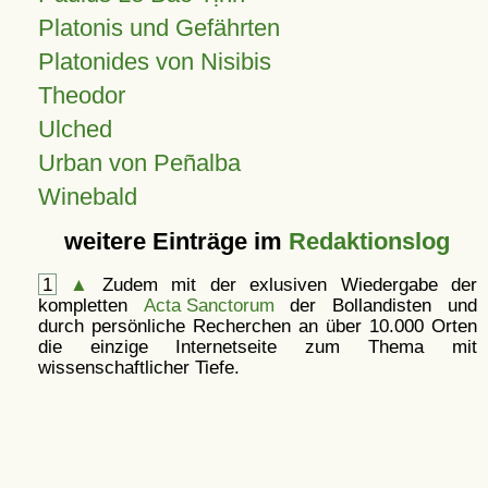
Platonis und Gefährten
Platonides von Nisibis
Theodor
Ulched
Urban von Peñalba
Winebald
weitere Einträge im
Redaktionslog
1
▲
Zudem mit der exlusiven Wiedergabe der
kompletten
Acta Sanctorum
der Bollandisten und
durch persönliche Recherchen an über 10.000 Orten
die einzige Internetseite zum Thema mit
wissenschaftlicher Tiefe.