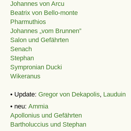
Johannes von Arcu
Beatrix von Bello-monte
Pharmuthios
Johannes
vom Brunnen
Salon und Gefährten
Senach
Stephan
Sympronian Ducki
Wikeranus
• Update:
Gregor von Dekapolis
,
Lauduin
• neu:
Ammia
Apollonius und Gefährten
Bartholuccius und Stephan