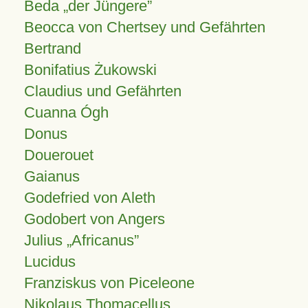
Beda „der Jüngere”
Beocca von Chertsey und Gefährten
Bertrand
Bonifatius Żukowski
Claudius und Gefährten
Cuanna Ógh
Donus
Douerouet
Gaianus
Godefried von Aleth
Godobert von Angers
Julius
Africanus
Lucidus
Franziskus von Piceleone
Nikolaus Thomacellus