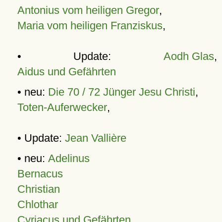
Antonius vom heiligen Gregor
,
Maria vom heiligen Franziskus
,
• Update:
Aodh Glas
,
Aidus und Gefährten
• neu:
Die 70 / 72 Jünger Jesu Christi
,
Toten-Auferwecker
,
• Update:
Jean Vallière
• neu:
Adelinus
Bernacus
Christian
Chlothar
Cyriacus und Gefährten