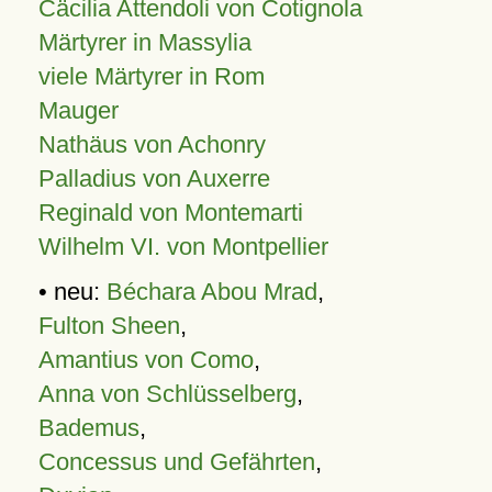
Cäcilia Attendoli von Cotignola
Märtyrer in Massylia
viele Märtyrer in Rom
Mauger
Nathäus von Achonry
Palladius von Auxerre
Reginald von Montemarti
Wilhelm VI. von Montpellier
• neu:
Béchara Abou Mrad
,
Fulton Sheen
,
Amantius von Como
,
Anna von Schlüsselberg
,
Bademus
,
Concessus und Gefährten
,