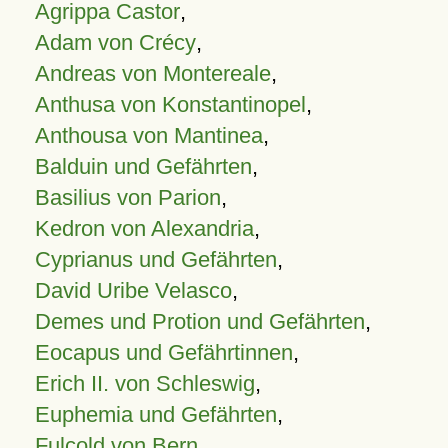
Agrippa Castor
,
Adam von Crécy
,
Andreas von Montereale
,
Anthusa von Konstantinopel
,
Anthousa von Mantinea
,
Balduin und Gefährten
,
Basilius von Parion
,
Kedron von Alexandria
,
Cyprianus und Gefährten
,
David Uribe Velasco
,
Demes und Protion und Gefährten
,
Eocapus und Gefährtinnen
,
Erich II. von Schleswig
,
Euphemia und Gefährten
,
Fulcold von Bern
,