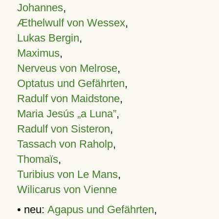
Johannes
,
Æthelwulf von Wessex
,
Lukas Bergin
,
Maximus
,
Nerveus von Melrose
,
Optatus und Gefährten
,
Radulf von Maidstone
,
Maria Jesús „a Luna”
,
Radulf von Sisteron
,
Tassach von Raholp
,
Thomaïs
,
Turibius von Le Mans
,
Wilicarus von Vienne
• neu:
Agapus und Gefährten
,