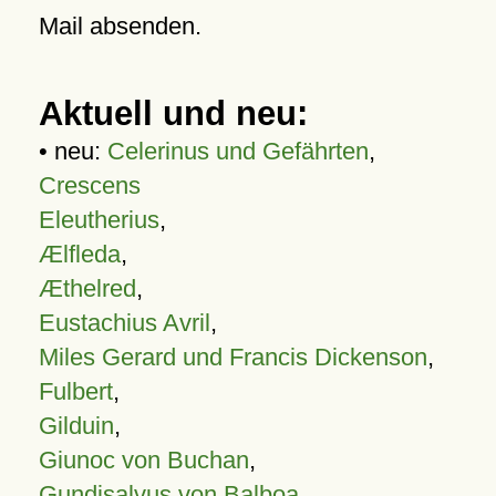
Mail absenden.
Aktuell und neu:
• neu:
Celerinus und Gefährten
,
Crescens
Eleutherius
,
Ælfleda
,
Æthelred
,
Eustachius Avril
,
Miles Gerard und Francis Dickenson
,
Fulbert
,
Gilduin
,
Giunoc von Buchan
,
Gundisalvus von Balboa
,