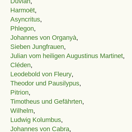
Duvian
,
Harmoët
,
Asyncritus
,
Phlegon
,
Johannes von Organyà
,
Sieben Jungfrauen
,
Julian vom heiligen Augustinus Martinet
,
Cléden
,
Leodebold von Fleury
,
Theodor und Pausilypus
,
Pitrion
,
Timotheus und Gefährten
,
Wilhelm
,
Ludwig Kolumbus
,
Johannes von Cabra
,