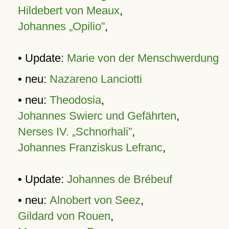
Hildebert von Meaux
,
Johannes „Opilio”
,
• Update:
Marie von der Menschwerdung
• neu:
Nazareno Lanciotti
• neu:
Theodosia
,
Johannes Swierc und Gefährten
,
Nerses IV. „Schnorhali”
,
Johannes Franziskus Lefranc
,
• Update:
Johannes de Brébeuf
• neu:
Alnobert von Seez
,
Gildard von Rouen
,