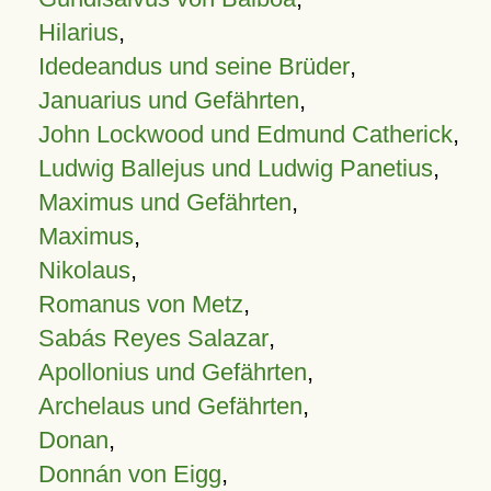
Hilarius
,
Idedeandus und seine Brüder
,
Januarius und Gefährten
,
John Lockwood und Edmund Catherick
,
Ludwig Ballejus und Ludwig Panetius
,
Maximus und Gefährten
,
Maximus
,
Nikolaus
,
Romanus von Metz
,
Sabás Reyes Salazar
,
Apollonius und Gefährten
,
Archelaus und Gefährten
,
Donan
,
Donnán von Eigg
,