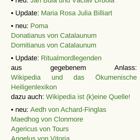
• neu:
Jan Bula und Václav Drbola
• Update:
Maria Rosa Julia Billiart
• neu:
Poma
Donatianus von Catalaunum
Domitianus von Catalaunum
• Update:
Ritualmordlegenden
aus gegebenem Anlass:
Wikipedia und das Ökumenische
Heiligenlexikon
dazu auch:
Wikipedia ist (k)eine Quelle!
• neu:
Aedh von Achard-Finglas
Maedhog von Clonmore
Agericus von Tours
Angelus von Vitoria