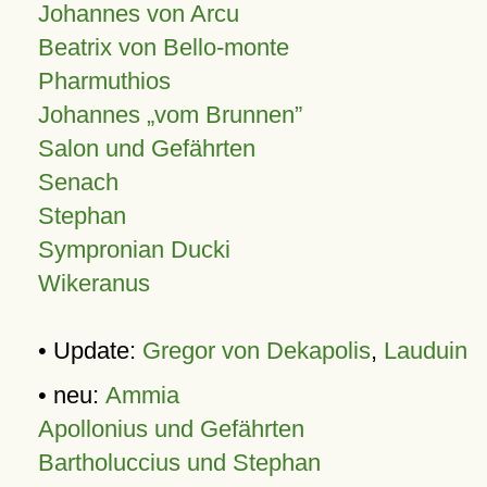
Johannes von Arcu
Beatrix von Bello-monte
Pharmuthios
Johannes
vom Brunnen
Salon und Gefährten
Senach
Stephan
Sympronian Ducki
Wikeranus
• Update:
Gregor von Dekapolis
,
Lauduin
• neu:
Ammia
Apollonius und Gefährten
Bartholuccius und Stephan