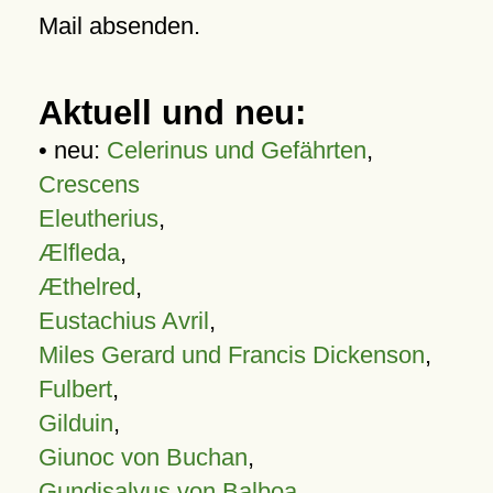
Mail absenden.
Aktuell und neu:
• neu:
Celerinus und Gefährten
,
Crescens
Eleutherius
,
Ælfleda
,
Æthelred
,
Eustachius Avril
,
Miles Gerard und Francis Dickenson
,
Fulbert
,
Gilduin
,
Giunoc von Buchan
,
Gundisalvus von Balboa
,