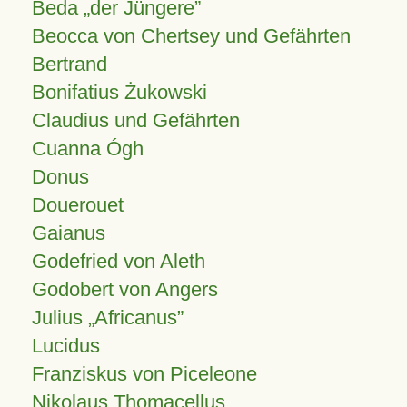
Beda „der Jüngere”
Beocca von Chertsey und Gefährten
Bertrand
Bonifatius Żukowski
Claudius und Gefährten
Cuanna Ógh
Donus
Douerouet
Gaianus
Godefried von Aleth
Godobert von Angers
Julius
Africanus
Lucidus
Franziskus von Piceleone
Nikolaus Thomacellus