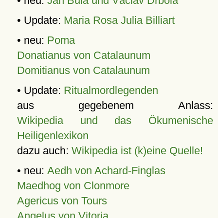
• neu:
Jan Bula und Václav Drbola
• Update:
Maria Rosa Julia Billiart
• neu:
Poma
Donatianus von Catalaunum
Domitianus von Catalaunum
• Update:
Ritualmordlegenden
aus gegebenem Anlass:
Wikipedia und das Ökumenische
Heiligenlexikon
dazu auch:
Wikipedia ist (k)eine Quelle!
• neu:
Aedh von Achard-Finglas
Maedhog von Clonmore
Agericus von Tours
Angelus von Vitoria