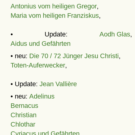
Antonius vom heiligen Gregor
,
Maria vom heiligen Franziskus
,
• Update:
Aodh Glas
,
Aidus und Gefährten
• neu:
Die 70 / 72 Jünger Jesu Christi
,
Toten-Auferwecker
,
• Update:
Jean Vallière
• neu:
Adelinus
Bernacus
Christian
Chlothar
Cyriacus und Gefährten