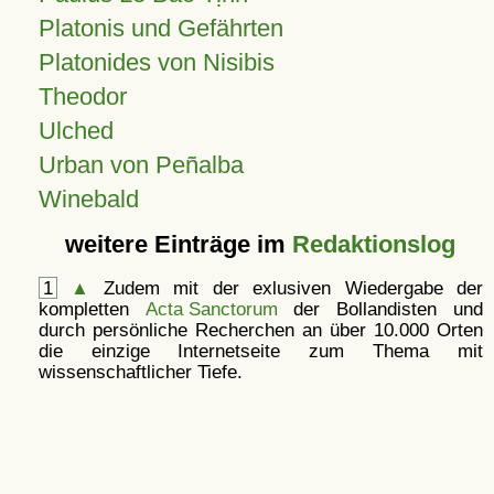
Platonis und Gefährten
Platonides von Nisibis
Theodor
Ulched
Urban von Peñalba
Winebald
weitere Einträge im
Redaktionslog
1
▲
Zudem mit der exlusiven Wiedergabe der
kompletten
Acta Sanctorum
der Bollandisten und
durch persönliche Recherchen an über 10.000 Orten
die einzige Internetseite zum Thema mit
wissenschaftlicher Tiefe.