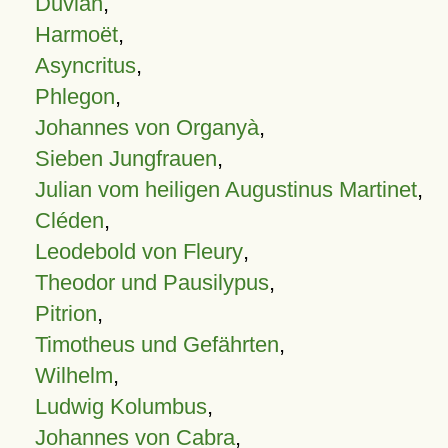
Duvian
,
Harmoët
,
Asyncritus
,
Phlegon
,
Johannes von Organyà
,
Sieben Jungfrauen
,
Julian vom heiligen Augustinus Martinet
,
Cléden
,
Leodebold von Fleury
,
Theodor und Pausilypus
,
Pitrion
,
Timotheus und Gefährten
,
Wilhelm
,
Ludwig Kolumbus
,
Johannes von Cabra
,