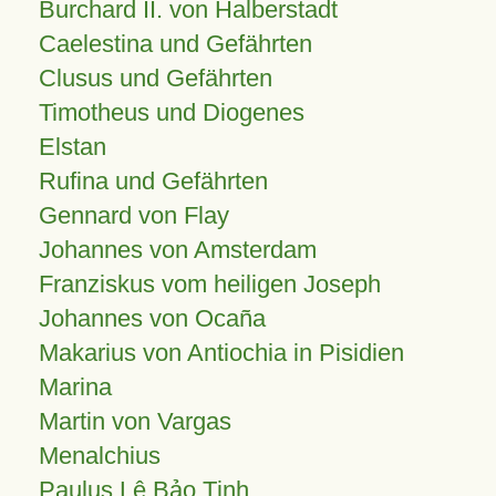
Burchard II. von Halberstadt
Caelestina und Gefährten
Clusus und Gefährten
Timotheus und Diogenes
Elstan
Rufina und Gefährten
Gennard von Flay
Johannes von Amsterdam
Franziskus vom heiligen Joseph
Johannes von Ocaña
Makarius von Antiochia in Pisidien
Marina
Martin von Vargas
Menalchius
Paulus Lê Bảo Tịnh