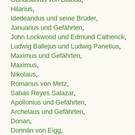
Hilarius
,
Idedeandus und seine Brüder
,
Januarius und Gefährten
,
John Lockwood und Edmund Catherick
,
Ludwig Ballejus und Ludwig Panetius
,
Maximus und Gefährten
,
Maximus
,
Nikolaus
,
Romanus von Metz
,
Sabás Reyes Salazar
,
Apollonius und Gefährten
,
Archelaus und Gefährten
,
Donan
,
Donnán von Eigg
,