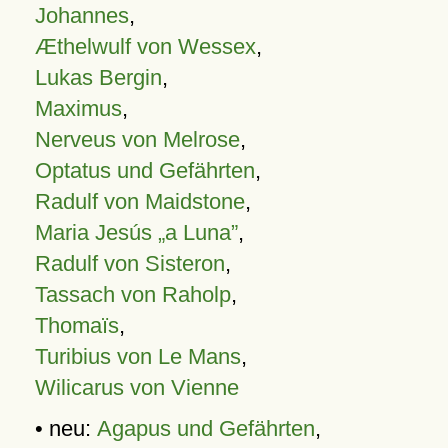
Johannes
,
Æthelwulf von Wessex
,
Lukas Bergin
,
Maximus
,
Nerveus von Melrose
,
Optatus und Gefährten
,
Radulf von Maidstone
,
Maria Jesús „a Luna”
,
Radulf von Sisteron
,
Tassach von Raholp
,
Thomaïs
,
Turibius von Le Mans
,
Wilicarus von Vienne
• neu:
Agapus und Gefährten
,