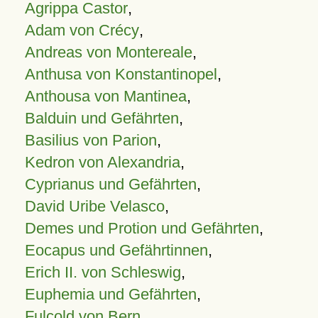
Agrippa Castor
,
Adam von Crécy
,
Andreas von Montereale
,
Anthusa von Konstantinopel
,
Anthousa von Mantinea
,
Balduin und Gefährten
,
Basilius von Parion
,
Kedron von Alexandria
,
Cyprianus und Gefährten
,
David Uribe Velasco
,
Demes und Protion und Gefährten
,
Eocapus und Gefährtinnen
,
Erich II. von Schleswig
,
Euphemia und Gefährten
,
Fulcold von Bern
,