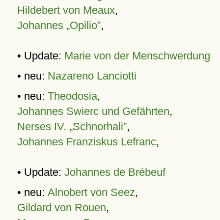
Hildebert von Meaux
,
Johannes „Opilio”
,
• Update:
Marie von der Menschwerdung
• neu:
Nazareno Lanciotti
• neu:
Theodosia
,
Johannes Swierc und Gefährten
,
Nerses IV. „Schnorhali”
,
Johannes Franziskus Lefranc
,
• Update:
Johannes de Brébeuf
• neu:
Alnobert von Seez
,
Gildard von Rouen
,