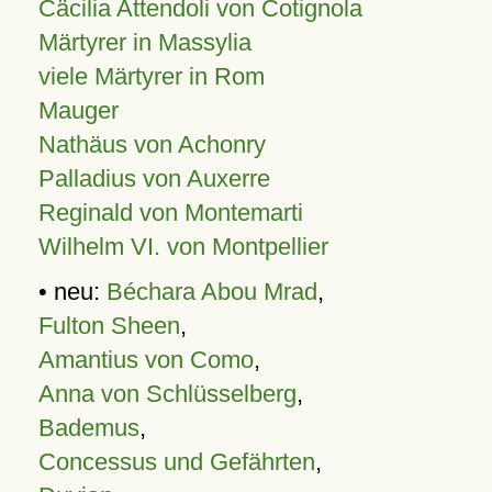
Cäcilia Attendoli von Cotignola
Märtyrer in Massylia
viele Märtyrer in Rom
Mauger
Nathäus von Achonry
Palladius von Auxerre
Reginald von Montemarti
Wilhelm VI. von Montpellier
• neu:
Béchara Abou Mrad
,
Fulton Sheen
,
Amantius von Como
,
Anna von Schlüsselberg
,
Bademus
,
Concessus und Gefährten
,