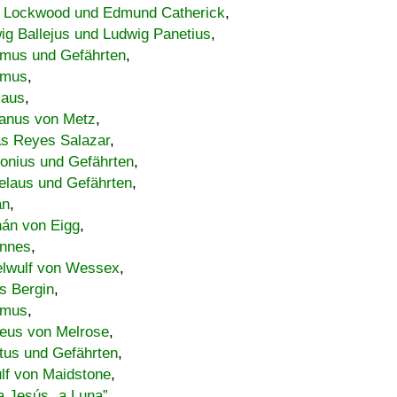
 Lockwood und Edmund Catherick
,
ig Ballejus und Ludwig Panetius
,
mus und Gefährten
,
imus
,
laus
,
nus von Metz
,
s Reyes Salazar
,
lonius und Gefährten
,
elaus und Gefährten
,
an
,
án von Eigg
,
nnes
,
lwulf von Wessex
,
s Bergin
,
imus
,
eus von Melrose
,
tus und Gefährten
,
lf von Maidstone
,
a Jesús „a Luna”
,