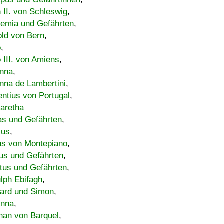
h II. von Schleswig
,
emia und Gefährten
,
old von Bern
,
o
,
 III. von Amiens
,
nna
,
nna de Lambertini
,
entius von Portugal
,
aretha
s und Gefährten
,
ius
,
us von Montepiano
,
us und Gefährten
,
tus und Gefährten
,
lph Ebifagh
,
ard und Simon
,
anna
,
han von Barquel
,