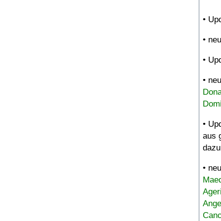
• Up
• ne
• Up
• ne
Dona
Domi
• Up
aus 
dazu
• ne
Maed
Ager
Ange
Canc