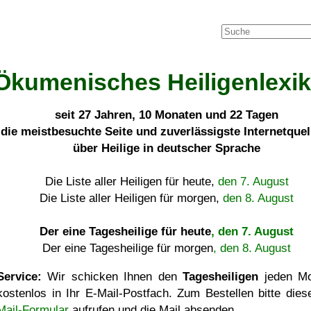
Ökumenisches Heiligenlexi
seit
27 Jahren, 10 Monaten und 22 Tagen
die meistbesuchte Seite und zuverlässigste Internetque
über Heilige in deutscher Sprache
Die Liste aller Heiligen für heute,
den 7. August
Die Liste aller Heiligen für morgen,
den 8. August
Der eine Tagesheilige für heute
, den 7. August
Der eine Tagesheilige für morgen
, den 8. August
Service:
Wir schicken Ihnen den
Tagesheiligen
jeden Mo
kostenlos in Ihr E-Mail-Postfach. Zum Bestellen bitte die
Mail-Formular
aufrufen und die Mail absenden.