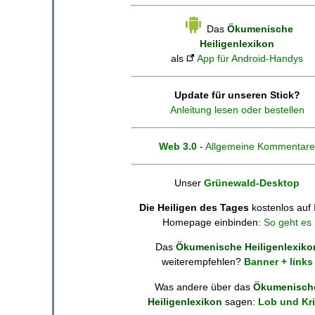
Das
Ökumenische
Heiligenlexikon
als
App für Android-Handys
Update für unseren Stick?
Anleitung lesen oder bestellen
Web 3.0
-
Allgemeine Kommentare
Unser
Grünewald-Desktop
Die Heiligen des Tages
kostenlos auf 
Homepage einbinden:
So geht es
Das
Ökumenische Heiligenlexiko
weiterempfehlen?
Banner + links
Was andere über das
Ökumenisch
Heiligenlexikon
sagen:
Lob und Kri