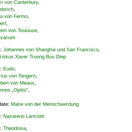
in von Canterbury
,
dorich
,
ia von Fermo
,
ert
,
elm von Toulouse
,
xarium
u:
Johannes von Shanghai und San Francisco
,
ziskus Xaver Truong Buu Diep
u:
Eudo
,
rius von Tongern
,
ebert von Meaux
,
nnes „Opilio”
,
date:
Marie von der Menschwerdung
u:
Nazareno Lanciotti
u:
Theodosia
,