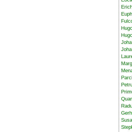
Eric
Euph
Fulc
Hug
Hugo
Joha
Joha
Laur
Marg
Mena
Parc
Petr
Prim
Quar
Radu
Gerh
Sus
Step