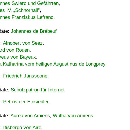
nnes Swierc und Gefährten
,
es IV. „Schnorhali”
,
nnes Franziskus Lefranc
,
date:
Johannes de Brébeuf
u:
Alnobert von Seez
,
ard von Rouen
,
eus von Bayeux
,
a Katharina vom heiligen Augustinus de Longprey
u:
Friedrich Janssoone
date:
Schutzpatron für Internet
u:
Petrus der Einsiedler
,
date:
Aurea von Amiens
,
Wulfia von Amiens
u:
Itisberga von Aire
,