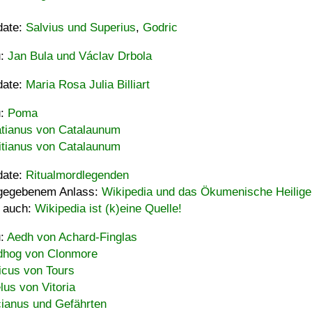
date:
Salvius und Superius
,
Godric
u:
Jan Bula und Václav Drbola
date:
Maria Rosa Julia Billiart
u:
Poma
tianus von Catalaunum
tianus von Catalaunum
date:
Ritualmordlegenden
gegebenem Anlass:
Wikipedia und das Ökumenische Heilige
 auch:
Wikipedia ist (k)eine Quelle!
u:
Aedh von Achard-Finglas
hog von Clonmore
icus von Tours
lus von Vitoria
ianus und Gefährten