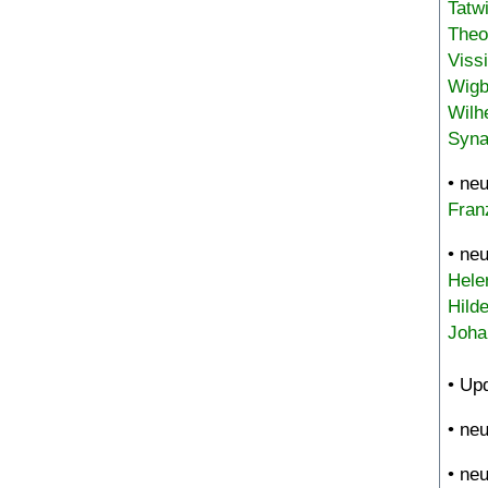
Tatw
Theo
Viss
Wigb
Wilh
Syna
• ne
Fran
• ne
Hele
Hild
Joha
• Up
• ne
• ne