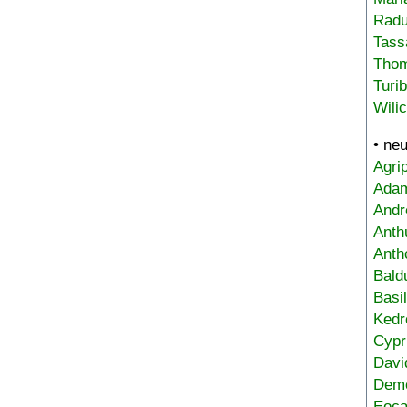
Radu
Tass
Tho
Turi
Wili
• ne
Agri
Adam
Andr
Anth
Anth
Bald
Basi
Kedr
Cypr
Davi
Deme
Eoca