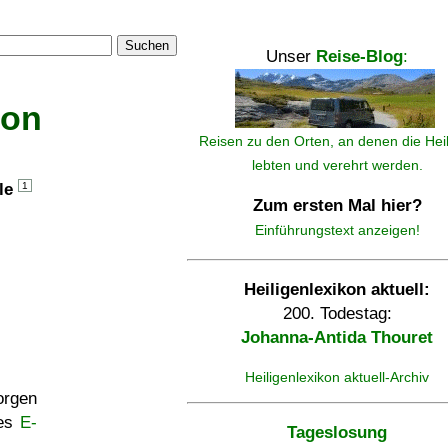
Suchen
Unser
Reise-Blog
:
kon
Reisen zu den Orten, an denen die Hei
lebten und verehrt werden.
lle
1
Zum ersten Mal hier?
Einführungstext anzeigen!
Heiligenlexikon aktuell:
200. Todestag:
Johanna-Antida Thouret
Heiligenlexikon aktuell-Archiv
rgen
ses
E-
Tageslosung