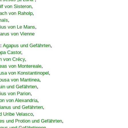
lf von Sisteron
,
ach von Raholp
,
maïs
,
bius von Le Mans
,
carus von Vienne
u:
Agapus und Gefährten
,
ppa Castor
,
 von Crécy
,
eas von Montereale
,
usa von Konstantinopel
,
ousa von Mantinea
,
uin und Gefährten
,
lius von Parion
,
on von Alexandria
,
ianus und Gefährten
,
d Uribe Velasco
,
s und Protion und Gefährten
,
pus und Gefährtinnen
,