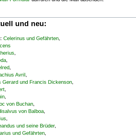
uell und neu:
u:
Celerinus und Gefährten
,
cens
therius
,
eda
,
lred
,
achius Avril
,
s Gerard und Francis Dickenson
,
ert
,
uin
,
oc von Buchan
,
isalvus von Balboa
,
ius
,
eandus und seine Brüder
,
arius und Gefährten
,