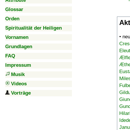
Attribute
Glossar
Orden
Akt
Spiritualität der Heiligen
• ne
Vornamen
Cres
Grundlagen
Eleu
FAQ
Ælfl
Æthe
Impressum
Eust
Musik
Mile
Videos
Fulb
Gild
Vorträge
Giun
Gund
Hilar
Ided
Janu