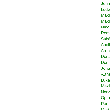
John
Ludw
Maxi
Max
Niko
Roma
Sabá
Apol
Arch
Don
Donn
Joha
Æthe
Luka
Max
Nerv
Opta
Radu
Mari