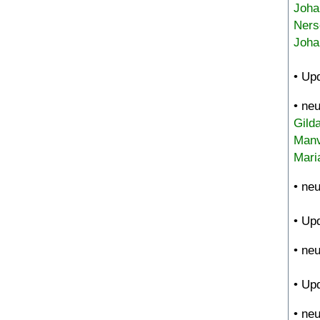
Joha
Ners
Joha
• Up
• ne
Gild
Manv
Mari
• ne
• Up
• ne
• Up
• ne