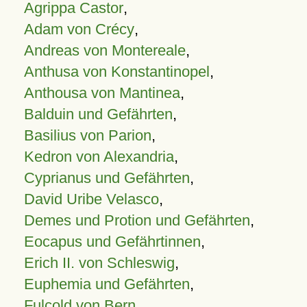
Agrippa Castor
,
Adam von Crécy
,
Andreas von Montereale
,
Anthusa von Konstantinopel
,
Anthousa von Mantinea
,
Balduin und Gefährten
,
Basilius von Parion
,
Kedron von Alexandria
,
Cyprianus und Gefährten
,
David Uribe Velasco
,
Demes und Protion und Gefährten
,
Eocapus und Gefährtinnen
,
Erich II. von Schleswig
,
Euphemia und Gefährten
,
Fulcold von Bern
,