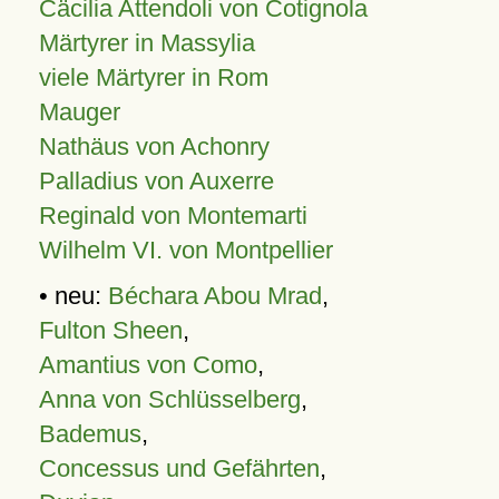
Cäcilia Attendoli von Cotignola
Märtyrer in Massylia
viele Märtyrer in Rom
Mauger
Nathäus von Achonry
Palladius von Auxerre
Reginald von Montemarti
Wilhelm VI. von Montpellier
• neu:
Béchara Abou Mrad
,
Fulton Sheen
,
Amantius von Como
,
Anna von Schlüsselberg
,
Bademus
,
Concessus und Gefährten
,