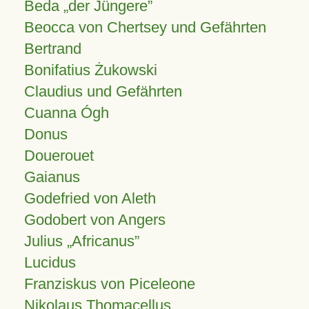
Beda „der Jüngere”
Beocca von Chertsey und Gefährten
Bertrand
Bonifatius Żukowski
Claudius und Gefährten
Cuanna Ógh
Donus
Douerouet
Gaianus
Godefried von Aleth
Godobert von Angers
Julius
Africanus
Lucidus
Franziskus von Piceleone
Nikolaus Thomacellus