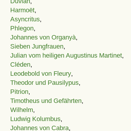
Duvian
,
Harmoët
,
Asyncritus
,
Phlegon
,
Johannes von Organyà
,
Sieben Jungfrauen
,
Julian vom heiligen Augustinus Martinet
,
Cléden
,
Leodebold von Fleury
,
Theodor und Pausilypus
,
Pitrion
,
Timotheus und Gefährten
,
Wilhelm
,
Ludwig Kolumbus
,
Johannes von Cabra
,