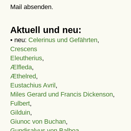
Mail absenden.
Aktuell und neu:
• neu:
Celerinus und Gefährten
,
Crescens
Eleutherius
,
Ælfleda
,
Æthelred
,
Eustachius Avril
,
Miles Gerard und Francis Dickenson
,
Fulbert
,
Gilduin
,
Giunoc von Buchan
,
Gundisalvus von Balboa
,