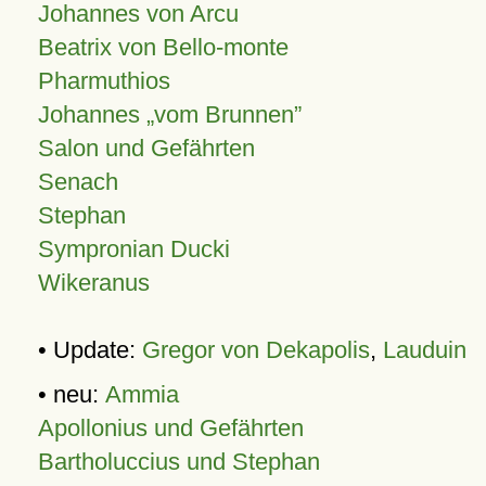
Johannes von Arcu
Beatrix von Bello-monte
Pharmuthios
Johannes
vom Brunnen
Salon und Gefährten
Senach
Stephan
Sympronian Ducki
Wikeranus
• Update:
Gregor von Dekapolis
,
Lauduin
• neu:
Ammia
Apollonius und Gefährten
Bartholuccius und Stephan