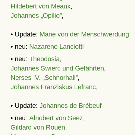
Hildebert von Meaux
,
Johannes „Opilio”
,
• Update:
Marie von der Menschwerdung
• neu:
Nazareno Lanciotti
• neu:
Theodosia
,
Johannes Swierc und Gefährten
,
Nerses IV. „Schnorhali”
,
Johannes Franziskus Lefranc
,
• Update:
Johannes de Brébeuf
• neu:
Alnobert von Seez
,
Gildard von Rouen
,