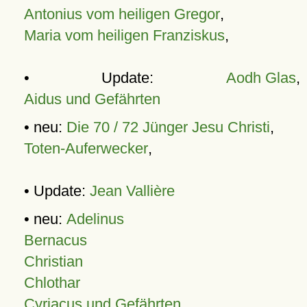
Antonius vom heiligen Gregor
,
Maria vom heiligen Franziskus
,
• Update:
Aodh Glas
,
Aidus und Gefährten
• neu:
Die 70 / 72 Jünger Jesu Christi
,
Toten-Auferwecker
,
• Update:
Jean Vallière
• neu:
Adelinus
Bernacus
Christian
Chlothar
Cyriacus und Gefährten