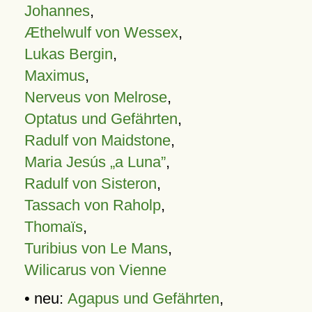
Johannes
,
Æthelwulf von Wessex
,
Lukas Bergin
,
Maximus
,
Nerveus von Melrose
,
Optatus und Gefährten
,
Radulf von Maidstone
,
Maria Jesús „a Luna”
,
Radulf von Sisteron
,
Tassach von Raholp
,
Thomaïs
,
Turibius von Le Mans
,
Wilicarus von Vienne
• neu:
Agapus und Gefährten
,