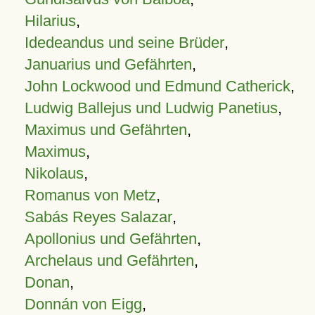
Hilarius
,
Idedeandus und seine Brüder
,
Januarius und Gefährten
,
John Lockwood und Edmund Catherick
,
Ludwig Ballejus und Ludwig Panetius
,
Maximus und Gefährten
,
Maximus
,
Nikolaus
,
Romanus von Metz
,
Sabás Reyes Salazar
,
Apollonius und Gefährten
,
Archelaus und Gefährten
,
Donan
,
Donnán von Eigg
,