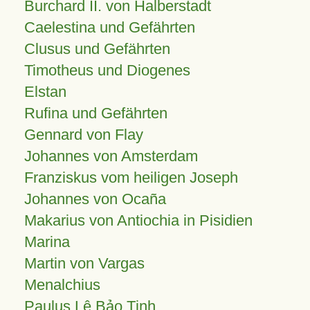
Burchard II. von Halberstadt
Caelestina und Gefährten
Clusus und Gefährten
Timotheus und Diogenes
Elstan
Rufina und Gefährten
Gennard von Flay
Johannes von Amsterdam
Franziskus vom heiligen Joseph
Johannes von Ocaña
Makarius von Antiochia in Pisidien
Marina
Martin von Vargas
Menalchius
Paulus Lê Bảo Tịnh