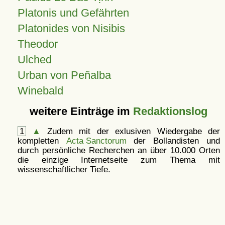
Platonis und Gefährten
Platonides von Nisibis
Theodor
Ulched
Urban von Peñalba
Winebald
weitere Einträge im
Redaktionslog
1
▲
Zudem mit der exlusiven Wiedergabe der
kompletten
Acta Sanctorum
der Bollandisten und
durch persönliche Recherchen an über 10.000 Orten
die einzige Internetseite zum Thema mit
wissenschaftlicher Tiefe.