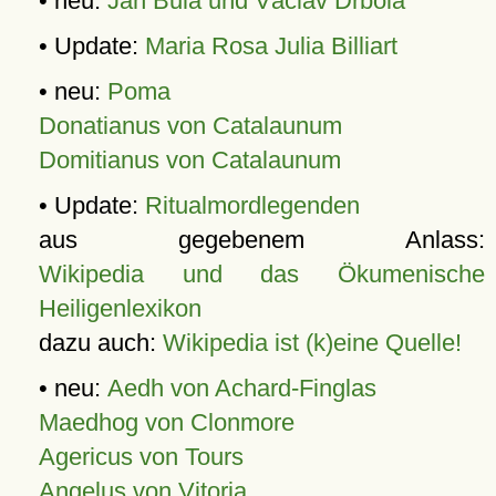
• neu:
Jan Bula und Václav Drbola
• Update:
Maria Rosa Julia Billiart
• neu:
Poma
Donatianus von Catalaunum
Domitianus von Catalaunum
• Update:
Ritualmordlegenden
aus gegebenem Anlass:
Wikipedia und das Ökumenische
Heiligenlexikon
dazu auch:
Wikipedia ist (k)eine Quelle!
• neu:
Aedh von Achard-Finglas
Maedhog von Clonmore
Agericus von Tours
Angelus von Vitoria