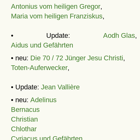
Antonius vom heiligen Gregor
,
Maria vom heiligen Franziskus
,
• Update:
Aodh Glas
,
Aidus und Gefährten
• neu:
Die 70 / 72 Jünger Jesu Christi
,
Toten-Auferwecker
,
• Update:
Jean Vallière
• neu:
Adelinus
Bernacus
Christian
Chlothar
Cyriacus und Gefährten