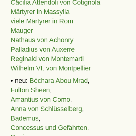
Cäcilia Attendoli von Cotignola
Märtyrer in Massylia
viele Märtyrer in Rom
Mauger
Nathäus von Achonry
Palladius von Auxerre
Reginald von Montemarti
Wilhelm VI. von Montpellier
• neu:
Béchara Abou Mrad
,
Fulton Sheen
,
Amantius von Como
,
Anna von Schlüsselberg
,
Bademus
,
Concessus und Gefährten
,