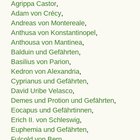
Agrippa Castor
,
Adam von Crécy
,
Andreas von Montereale
,
Anthusa von Konstantinopel
,
Anthousa von Mantinea
,
Balduin und Gefährten
,
Basilius von Parion
,
Kedron von Alexandria
,
Cyprianus und Gefährten
,
David Uribe Velasco
,
Demes und Protion und Gefährten
,
Eocapus und Gefährtinnen
,
Erich II. von Schleswig
,
Euphemia und Gefährten
,
Fulcold von Bern
,