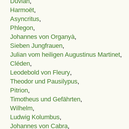
Duvian
,
Harmoët
,
Asyncritus
,
Phlegon
,
Johannes von Organyà
,
Sieben Jungfrauen
,
Julian vom heiligen Augustinus Martinet
,
Cléden
,
Leodebold von Fleury
,
Theodor und Pausilypus
,
Pitrion
,
Timotheus und Gefährten
,
Wilhelm
,
Ludwig Kolumbus
,
Johannes von Cabra
,