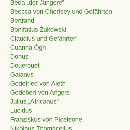
Beda „der Jüngere”
Beocca von Chertsey und Gefährten
Bertrand
Bonifatius Żukowski
Claudius und Gefährten
Cuanna Ógh
Donus
Douerouet
Gaianus
Godefried von Aleth
Godobert von Angers
Julius
Africanus
Lucidus
Franziskus von Piceleone
Nikolaus Thomacellus