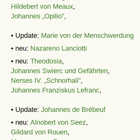
Hildebert von Meaux
,
Johannes „Opilio”
,
• Update:
Marie von der Menschwerdung
• neu:
Nazareno Lanciotti
• neu:
Theodosia
,
Johannes Swierc und Gefährten
,
Nerses IV. „Schnorhali”
,
Johannes Franziskus Lefranc
,
• Update:
Johannes de Brébeuf
• neu:
Alnobert von Seez
,
Gildard von Rouen
,