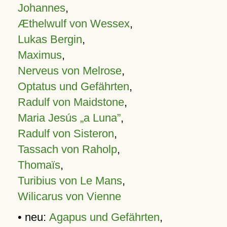
Johannes
,
Æthelwulf von Wessex
,
Lukas Bergin
,
Maximus
,
Nerveus von Melrose
,
Optatus und Gefährten
,
Radulf von Maidstone
,
Maria Jesús „a Luna”
,
Radulf von Sisteron
,
Tassach von Raholp
,
Thomaïs
,
Turibius von Le Mans
,
Wilicarus von Vienne
• neu:
Agapus und Gefährten
,