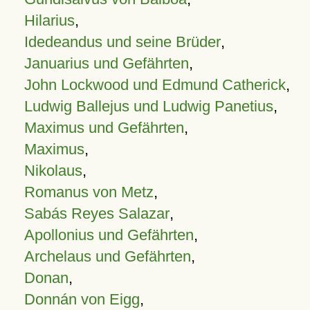
Hilarius
,
Idedeandus und seine Brüder
,
Januarius und Gefährten
,
John Lockwood und Edmund Catherick
,
Ludwig Ballejus und Ludwig Panetius
,
Maximus und Gefährten
,
Maximus
,
Nikolaus
,
Romanus von Metz
,
Sabás Reyes Salazar
,
Apollonius und Gefährten
,
Archelaus und Gefährten
,
Donan
,
Donnán von Eigg
,