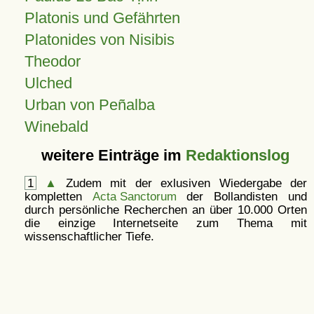
Platonis und Gefährten
Platonides von Nisibis
Theodor
Ulched
Urban von Peñalba
Winebald
weitere Einträge im
Redaktionslog
1
▲
Zudem mit der exlusiven Wiedergabe der
kompletten
Acta Sanctorum
der Bollandisten und
durch persönliche Recherchen an über 10.000 Orten
die einzige Internetseite zum Thema mit
wissenschaftlicher Tiefe.