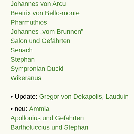
Johannes von Arcu
Beatrix von Bello-monte
Pharmuthios
Johannes
vom Brunnen
Salon und Gefährten
Senach
Stephan
Sympronian Ducki
Wikeranus
• Update:
Gregor von Dekapolis
,
Lauduin
• neu:
Ammia
Apollonius und Gefährten
Bartholuccius und Stephan