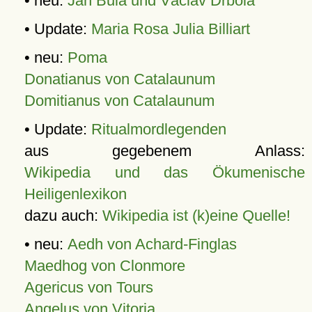
• neu:
Jan Bula und Václav Drbola
• Update:
Maria Rosa Julia Billiart
• neu:
Poma
Donatianus von Catalaunum
Domitianus von Catalaunum
• Update:
Ritualmordlegenden
aus gegebenem Anlass:
Wikipedia und das Ökumenische
Heiligenlexikon
dazu auch:
Wikipedia ist (k)eine Quelle!
• neu:
Aedh von Achard-Finglas
Maedhog von Clonmore
Agericus von Tours
Angelus von Vitoria