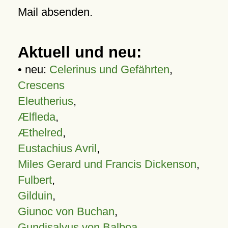
Mail absenden.
Aktuell und neu:
• neu:
Celerinus und Gefährten
,
Crescens
Eleutherius
,
Ælfleda
,
Æthelred
,
Eustachius Avril
,
Miles Gerard und Francis Dickenson
,
Fulbert
,
Gilduin
,
Giunoc von Buchan
,
Gundisalvus von Balboa
,