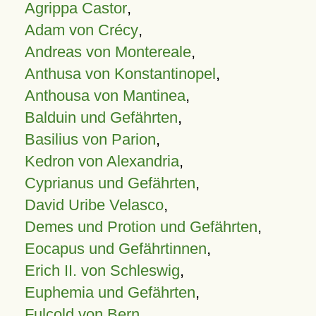
Agrippa Castor
,
Adam von Crécy
,
Andreas von Montereale
,
Anthusa von Konstantinopel
,
Anthousa von Mantinea
,
Balduin und Gefährten
,
Basilius von Parion
,
Kedron von Alexandria
,
Cyprianus und Gefährten
,
David Uribe Velasco
,
Demes und Protion und Gefährten
,
Eocapus und Gefährtinnen
,
Erich II. von Schleswig
,
Euphemia und Gefährten
,
Fulcold von Bern
,