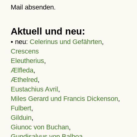
Mail absenden.
Aktuell und neu:
• neu:
Celerinus und Gefährten
,
Crescens
Eleutherius
,
Ælfleda
,
Æthelred
,
Eustachius Avril
,
Miles Gerard und Francis Dickenson
,
Fulbert
,
Gilduin
,
Giunoc von Buchan
,
Gundisalvus von Balboa
,