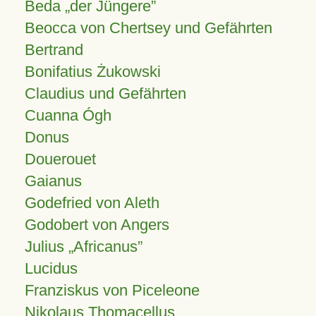
Beda „der Jüngere”
Beocca von Chertsey und Gefährten
Bertrand
Bonifatius Żukowski
Claudius und Gefährten
Cuanna Ógh
Donus
Douerouet
Gaianus
Godefried von Aleth
Godobert von Angers
Julius
Africanus
Lucidus
Franziskus von Piceleone
Nikolaus Thomacellus