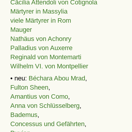
Cäcilia Attendoli von Cotignola
Märtyrer in Massylia
viele Märtyrer in Rom
Mauger
Nathäus von Achonry
Palladius von Auxerre
Reginald von Montemarti
Wilhelm VI. von Montpellier
• neu:
Béchara Abou Mrad
,
Fulton Sheen
,
Amantius von Como
,
Anna von Schlüsselberg
,
Bademus
,
Concessus und Gefährten
,