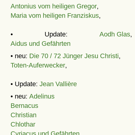
Antonius vom heiligen Gregor
,
Maria vom heiligen Franziskus
,
• Update:
Aodh Glas
,
Aidus und Gefährten
• neu:
Die 70 / 72 Jünger Jesu Christi
,
Toten-Auferwecker
,
• Update:
Jean Vallière
• neu:
Adelinus
Bernacus
Christian
Chlothar
Cyriacus und Gefährten