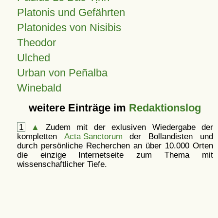
Platonis und Gefährten
Platonides von Nisibis
Theodor
Ulched
Urban von Peñalba
Winebald
weitere Einträge im
Redaktionslog
1
▲
Zudem mit der exlusiven Wiedergabe der
kompletten
Acta Sanctorum
der Bollandisten und
durch persönliche Recherchen an über 10.000 Orten
die einzige Internetseite zum Thema mit
wissenschaftlicher Tiefe.