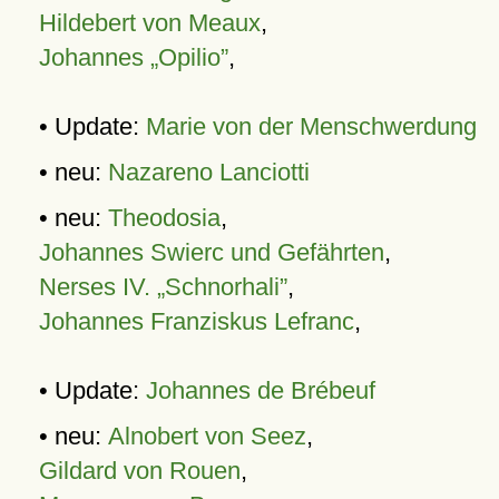
Hildebert von Meaux
,
Johannes „Opilio”
,
• Update:
Marie von der Menschwerdung
• neu:
Nazareno Lanciotti
• neu:
Theodosia
,
Johannes Swierc und Gefährten
,
Nerses IV. „Schnorhali”
,
Johannes Franziskus Lefranc
,
• Update:
Johannes de Brébeuf
• neu:
Alnobert von Seez
,
Gildard von Rouen
,