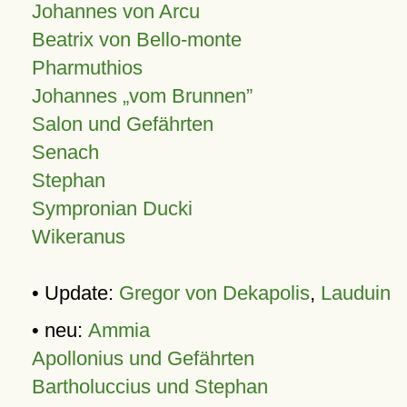
Johannes von Arcu
Beatrix von Bello-monte
Pharmuthios
Johannes
vom Brunnen
Salon und Gefährten
Senach
Stephan
Sympronian Ducki
Wikeranus
• Update:
Gregor von Dekapolis
,
Lauduin
• neu:
Ammia
Apollonius und Gefährten
Bartholuccius und Stephan