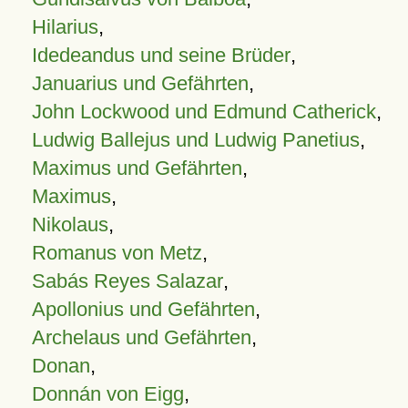
Hilarius
,
Idedeandus und seine Brüder
,
Januarius und Gefährten
,
John Lockwood und Edmund Catherick
,
Ludwig Ballejus und Ludwig Panetius
,
Maximus und Gefährten
,
Maximus
,
Nikolaus
,
Romanus von Metz
,
Sabás Reyes Salazar
,
Apollonius und Gefährten
,
Archelaus und Gefährten
,
Donan
,
Donnán von Eigg
,