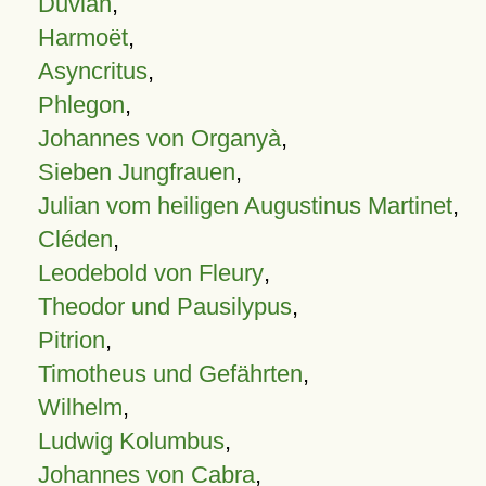
Duvian
,
Harmoët
,
Asyncritus
,
Phlegon
,
Johannes von Organyà
,
Sieben Jungfrauen
,
Julian vom heiligen Augustinus Martinet
,
Cléden
,
Leodebold von Fleury
,
Theodor und Pausilypus
,
Pitrion
,
Timotheus und Gefährten
,
Wilhelm
,
Ludwig Kolumbus
,
Johannes von Cabra
,