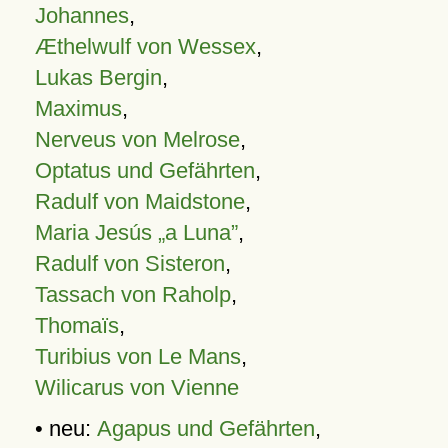
Johannes
,
Æthelwulf von Wessex
,
Lukas Bergin
,
Maximus
,
Nerveus von Melrose
,
Optatus und Gefährten
,
Radulf von Maidstone
,
Maria Jesús „a Luna”
,
Radulf von Sisteron
,
Tassach von Raholp
,
Thomaïs
,
Turibius von Le Mans
,
Wilicarus von Vienne
• neu:
Agapus und Gefährten
,