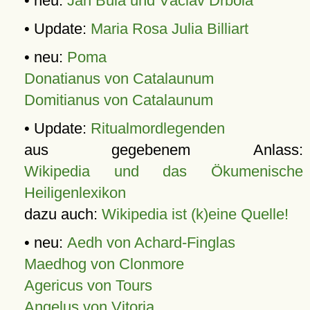
• neu:
Jan Bula und Václav Drbola
• Update:
Maria Rosa Julia Billiart
• neu:
Poma
Donatianus von Catalaunum
Domitianus von Catalaunum
• Update:
Ritualmordlegenden
aus gegebenem Anlass:
Wikipedia und das Ökumenische
Heiligenlexikon
dazu auch:
Wikipedia ist (k)eine Quelle!
• neu:
Aedh von Achard-Finglas
Maedhog von Clonmore
Agericus von Tours
Angelus von Vitoria