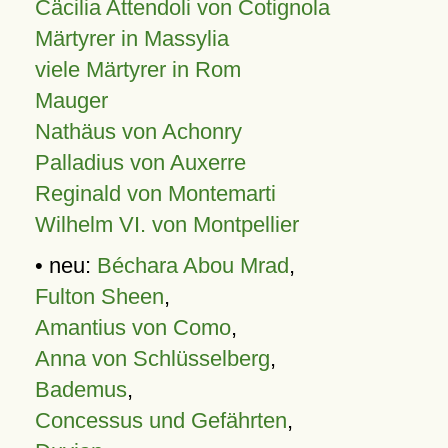
Cäcilia Attendoli von Cotignola
Märtyrer in Massylia
viele Märtyrer in Rom
Mauger
Nathäus von Achonry
Palladius von Auxerre
Reginald von Montemarti
Wilhelm VI. von Montpellier
• neu:
Béchara Abou Mrad
,
Fulton Sheen
,
Amantius von Como
,
Anna von Schlüsselberg
,
Bademus
,
Concessus und Gefährten
,