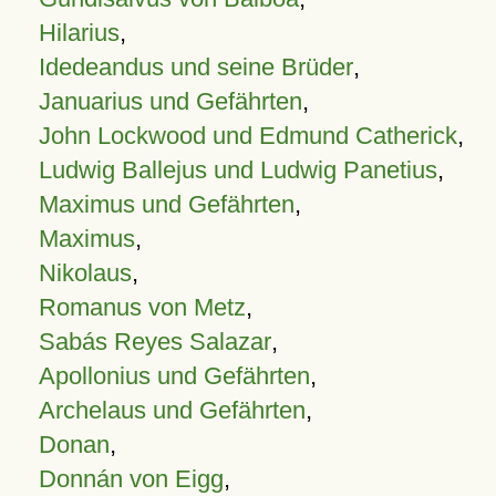
Hilarius
,
Idedeandus und seine Brüder
,
Januarius und Gefährten
,
John Lockwood und Edmund Catherick
,
Ludwig Ballejus und Ludwig Panetius
,
Maximus und Gefährten
,
Maximus
,
Nikolaus
,
Romanus von Metz
,
Sabás Reyes Salazar
,
Apollonius und Gefährten
,
Archelaus und Gefährten
,
Donan
,
Donnán von Eigg
,