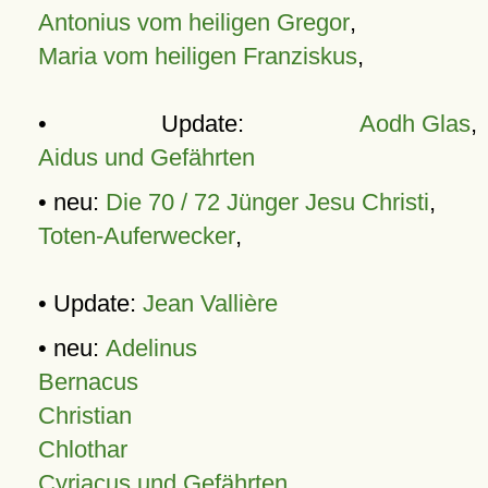
Antonius vom heiligen Gregor
,
Maria vom heiligen Franziskus
,
• Update:
Aodh Glas
,
Aidus und Gefährten
• neu:
Die 70 / 72 Jünger Jesu Christi
,
Toten-Auferwecker
,
• Update:
Jean Vallière
• neu:
Adelinus
Bernacus
Christian
Chlothar
Cyriacus und Gefährten