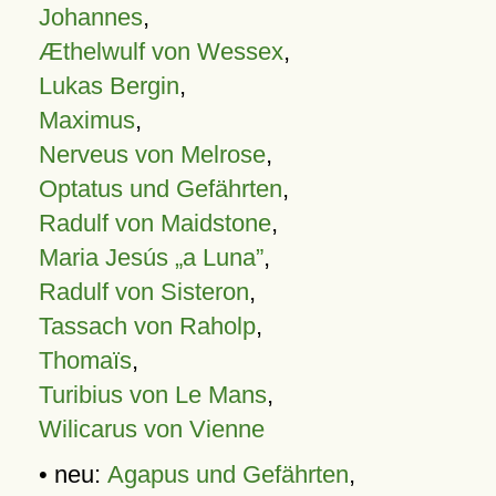
Johannes
,
Æthelwulf von Wessex
,
Lukas Bergin
,
Maximus
,
Nerveus von Melrose
,
Optatus und Gefährten
,
Radulf von Maidstone
,
Maria Jesús „a Luna”
,
Radulf von Sisteron
,
Tassach von Raholp
,
Thomaïs
,
Turibius von Le Mans
,
Wilicarus von Vienne
• neu:
Agapus und Gefährten
,