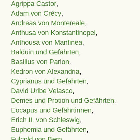
Agrippa Castor
,
Adam von Crécy
,
Andreas von Montereale
,
Anthusa von Konstantinopel
,
Anthousa von Mantinea
,
Balduin und Gefährten
,
Basilius von Parion
,
Kedron von Alexandria
,
Cyprianus und Gefährten
,
David Uribe Velasco
,
Demes und Protion und Gefährten
,
Eocapus und Gefährtinnen
,
Erich II. von Schleswig
,
Euphemia und Gefährten
,
Fulcold von Bern
,