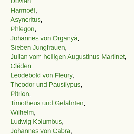
Duvian
,
Harmoët
,
Asyncritus
,
Phlegon
,
Johannes von Organyà
,
Sieben Jungfrauen
,
Julian vom heiligen Augustinus Martinet
,
Cléden
,
Leodebold von Fleury
,
Theodor und Pausilypus
,
Pitrion
,
Timotheus und Gefährten
,
Wilhelm
,
Ludwig Kolumbus
,
Johannes von Cabra
,