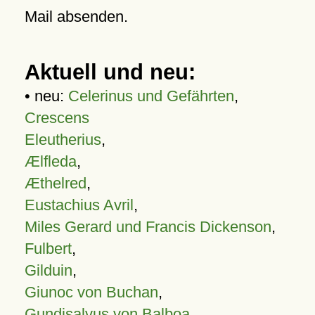
Mail absenden.
Aktuell und neu:
• neu:
Celerinus und Gefährten
,
Crescens
Eleutherius
,
Ælfleda
,
Æthelred
,
Eustachius Avril
,
Miles Gerard und Francis Dickenson
,
Fulbert
,
Gilduin
,
Giunoc von Buchan
,
Gundisalvus von Balboa
,