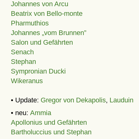
Johannes von Arcu
Beatrix von Bello-monte
Pharmuthios
Johannes
vom Brunnen
Salon und Gefährten
Senach
Stephan
Sympronian Ducki
Wikeranus
• Update:
Gregor von Dekapolis
,
Lauduin
• neu:
Ammia
Apollonius und Gefährten
Bartholuccius und Stephan