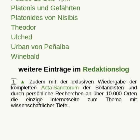
Platonis und Gefährten
Platonides von Nisibis
Theodor
Ulched
Urban von Peñalba
Winebald
weitere Einträge im
Redaktionslog
1
▲
Zudem mit der exlusiven Wiedergabe der
kompletten
Acta Sanctorum
der Bollandisten und
durch persönliche Recherchen an über 10.000 Orten
die einzige Internetseite zum Thema mit
wissenschaftlicher Tiefe.