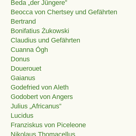
Beda „der Jüngere”
Beocca von Chertsey und Gefährten
Bertrand
Bonifatius Żukowski
Claudius und Gefährten
Cuanna Ógh
Donus
Douerouet
Gaianus
Godefried von Aleth
Godobert von Angers
Julius
Africanus
Lucidus
Franziskus von Piceleone
Nikolaus Thomacellus