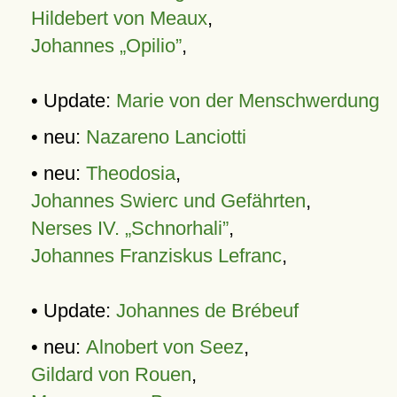
Hildebert von Meaux
,
Johannes „Opilio”
,
• Update:
Marie von der Menschwerdung
• neu:
Nazareno Lanciotti
• neu:
Theodosia
,
Johannes Swierc und Gefährten
,
Nerses IV. „Schnorhali”
,
Johannes Franziskus Lefranc
,
• Update:
Johannes de Brébeuf
• neu:
Alnobert von Seez
,
Gildard von Rouen
,