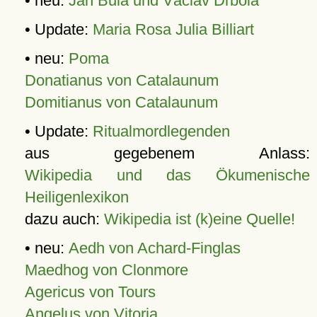
• neu:
Jan Bula und Václav Drbola
• Update:
Maria Rosa Julia Billiart
• neu:
Poma
Donatianus von Catalaunum
Domitianus von Catalaunum
• Update:
Ritualmordlegenden
aus gegebenem Anlass:
Wikipedia und das Ökumenische
Heiligenlexikon
dazu auch:
Wikipedia ist (k)eine Quelle!
• neu:
Aedh von Achard-Finglas
Maedhog von Clonmore
Agericus von Tours
Angelus von Vitoria