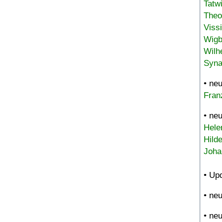
Tatw
Theo
Viss
Wigb
Wilh
Syna
• ne
Fran
• ne
Hele
Hild
Joha
• Up
• ne
• ne