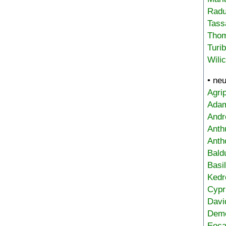
Radu
Tass
Tho
Turi
Wili
• ne
Agri
Adam
Andr
Anth
Anth
Bald
Basi
Kedr
Cypr
Davi
Deme
Eoca