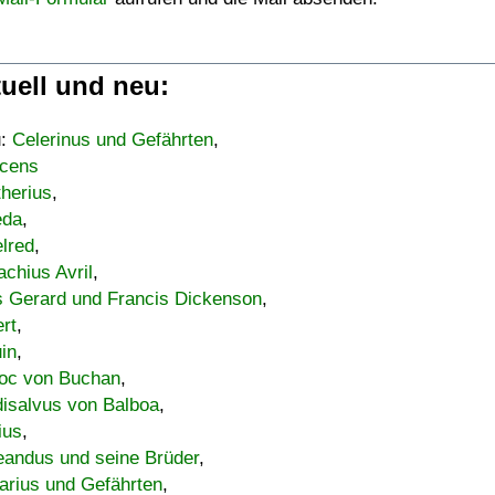
uell und neu:
u:
Celerinus und Gefährten
,
cens
therius
,
eda
,
lred
,
achius Avril
,
s Gerard und Francis Dickenson
,
ert
,
uin
,
oc von Buchan
,
isalvus von Balboa
,
ius
,
eandus und seine Brüder
,
arius und Gefährten
,