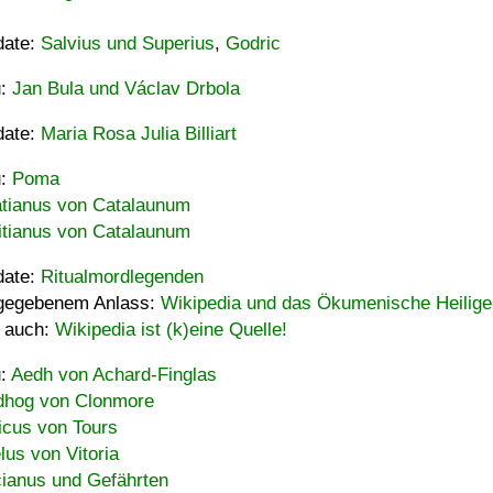
date:
Salvius und Superius
,
Godric
u:
Jan Bula und Václav Drbola
date:
Maria Rosa Julia Billiart
u:
Poma
tianus von Catalaunum
tianus von Catalaunum
date:
Ritualmordlegenden
gegebenem Anlass:
Wikipedia und das Ökumenische Heilige
 auch:
Wikipedia ist (k)eine Quelle!
u:
Aedh von Achard-Finglas
hog von Clonmore
icus von Tours
lus von Vitoria
ianus und Gefährten