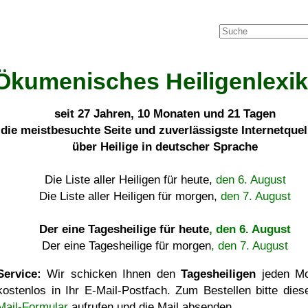
Ökumenisches Heiligenlexi
seit
27 Jahren, 10 Monaten und 21 Tagen
die meistbesuchte Seite und zuverlässigste Internetque
über Heilige in deutscher Sprache
Die Liste aller Heiligen für heute,
den 6. August
Die Liste aller Heiligen für morgen,
den 7. August
Der eine Tagesheilige für heute
, den 6. August
Der eine Tagesheilige für morgen
, den 7. August
Service:
Wir schicken Ihnen den
Tagesheiligen
jeden Mo
kostenlos in Ihr E-Mail-Postfach. Zum Bestellen bitte die
Mail-Formular
aufrufen und die Mail absenden.