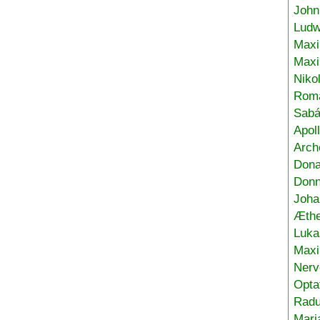
John
Ludw
Maxi
Max
Niko
Roma
Sabá
Apol
Arch
Don
Donn
Joha
Æthe
Luka
Max
Nerv
Opta
Radu
Mari