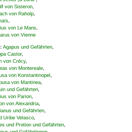
lf von Sisteron
,
ach von Raholp
,
maïs
,
bius von Le Mans
,
carus von Vienne
u:
Agapus und Gefährten
,
ppa Castor
,
 von Crécy
,
eas von Montereale
,
usa von Konstantinopel
,
ousa von Mantinea
,
uin und Gefährten
,
lius von Parion
,
on von Alexandria
,
ianus und Gefährten
,
d Uribe Velasco
,
s und Protion und Gefährten
,
pus und Gefährtinnen
,