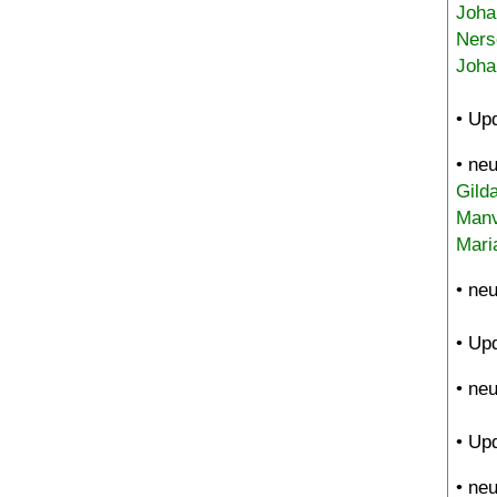
Joha
Ners
Joha
• Up
• ne
Gild
Manv
Mari
• ne
• Up
• ne
• Up
• ne