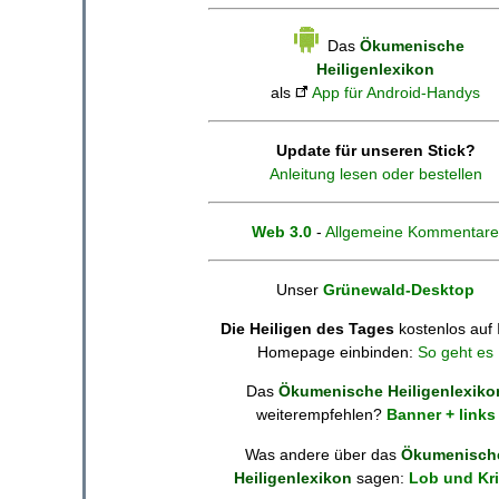
Das
Ökumenische
Heiligenlexikon
als
App für Android-Handys
Update für unseren Stick?
Anleitung lesen oder bestellen
Web 3.0
-
Allgemeine Kommentare
Unser
Grünewald-Desktop
Die Heiligen des Tages
kostenlos auf 
Homepage einbinden:
So geht es
Das
Ökumenische Heiligenlexiko
weiterempfehlen?
Banner + links
Was andere über das
Ökumenisch
Heiligenlexikon
sagen:
Lob und Kri