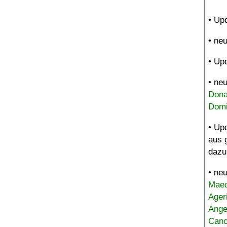
• Up
• ne
• Up
• ne
Dona
Domi
• Up
aus 
dazu
• ne
Maed
Ager
Ange
Canc