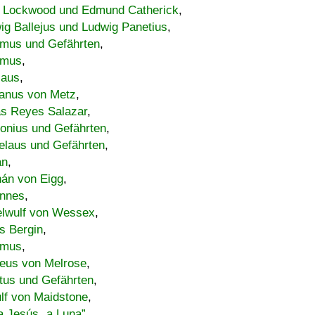
 Lockwood und Edmund Catherick
,
ig Ballejus und Ludwig Panetius
,
mus und Gefährten
,
imus
,
laus
,
nus von Metz
,
s Reyes Salazar
,
lonius und Gefährten
,
elaus und Gefährten
,
an
,
án von Eigg
,
nnes
,
lwulf von Wessex
,
s Bergin
,
imus
,
eus von Melrose
,
tus und Gefährten
,
lf von Maidstone
,
a Jesús „a Luna”
,