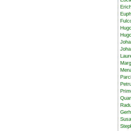
Eric
Euph
Fulc
Hug
Hugo
Joha
Joha
Laur
Marg
Mena
Parc
Petr
Prim
Quar
Radu
Gerh
Sus
Step