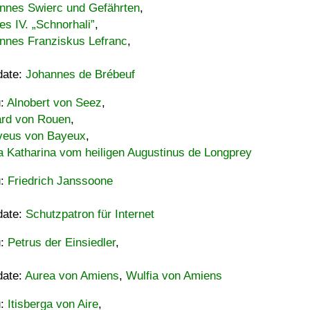
nnes Swierc und Gefährten
,
es IV. „Schnorhali”
,
nnes Franziskus Lefranc
,
date:
Johannes de Brébeuf
u:
Alnobert von Seez
,
ard von Rouen
,
eus von Bayeux
,
a Katharina vom heiligen Augustinus de Longprey
u:
Friedrich Janssoone
date:
Schutzpatron für Internet
u:
Petrus der Einsiedler
,
date:
Aurea von Amiens
,
Wulfia von Amiens
u:
Itisberga von Aire
,