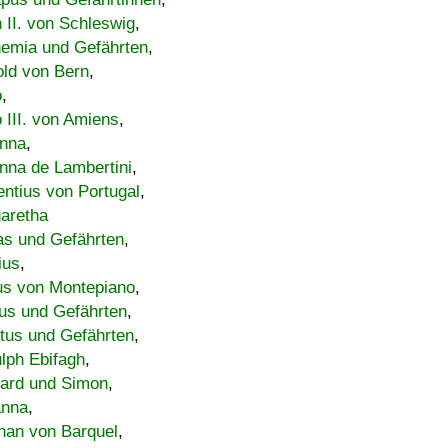
h II. von Schleswig
,
emia und Gefährten
,
old von Bern
,
o
,
 III. von Amiens
,
nna
,
nna de Lambertini
,
entius von Portugal
,
aretha
s und Gefährten
,
ius
,
us von Montepiano
,
us und Gefährten
,
tus und Gefährten
,
lph Ebifagh
,
ard und Simon
,
anna
,
han von Barquel
,