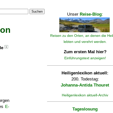
Suchen
Unser
Reise-Blog
:
kon
Reisen zu den Orten, an denen die Hei
lebten und verehrt werden.
lle
1
Zum ersten Mal hier?
Einführungstext anzeigen!
Heiligenlexikon aktuell:
200. Todestag:
Johanna-Antida Thouret
Heiligenlexikon aktuell-Archiv
rgen
ses
E-
Tageslosung