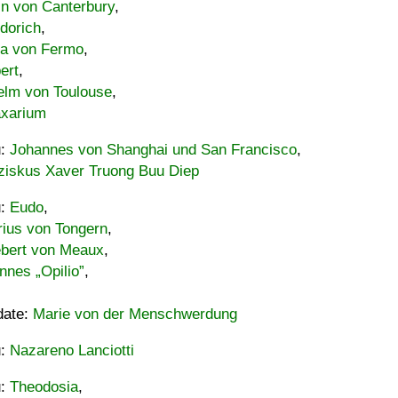
in von Canterbury
,
dorich
,
ia von Fermo
,
ert
,
elm von Toulouse
,
xarium
u:
Johannes von Shanghai und San Francisco
,
ziskus Xaver Truong Buu Diep
u:
Eudo
,
rius von Tongern
,
ebert von Meaux
,
nnes „Opilio”
,
date:
Marie von der Menschwerdung
u:
Nazareno Lanciotti
u:
Theodosia
,