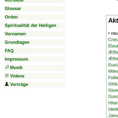
Attribute
Glossar
Orden
Akt
Spiritualität der Heiligen
• ne
Vornamen
Cres
Grundlagen
Eleu
FAQ
Ælfl
Æthe
Impressum
Eust
Musik
Mile
Videos
Fulb
Gild
Vorträge
Giun
Gund
Hilar
Ided
Janu