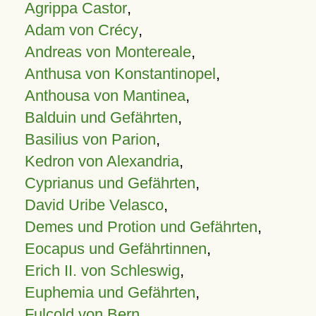
Agrippa Castor
,
Adam von Crécy
,
Andreas von Montereale
,
Anthusa von Konstantinopel
,
Anthousa von Mantinea
,
Balduin und Gefährten
,
Basilius von Parion
,
Kedron von Alexandria
,
Cyprianus und Gefährten
,
David Uribe Velasco
,
Demes und Protion und Gefährten
,
Eocapus und Gefährtinnen
,
Erich II. von Schleswig
,
Euphemia und Gefährten
,
Fulcold von Bern
,