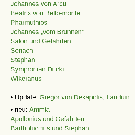
Johannes von Arcu
Beatrix von Bello-monte
Pharmuthios
Johannes
vom Brunnen
Salon und Gefährten
Senach
Stephan
Sympronian Ducki
Wikeranus
• Update:
Gregor von Dekapolis
,
Lauduin
• neu:
Ammia
Apollonius und Gefährten
Bartholuccius und Stephan