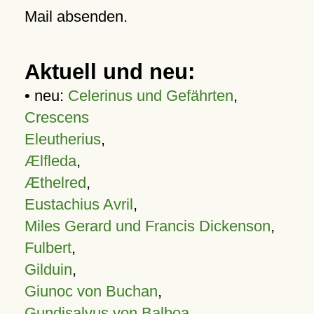
Mail absenden.
Aktuell und neu:
• neu:
Celerinus und Gefährten
,
Crescens
Eleutherius
,
Ælfleda
,
Æthelred
,
Eustachius Avril
,
Miles Gerard und Francis Dickenson
,
Fulbert
,
Gilduin
,
Giunoc von Buchan
,
Gundisalvus von Balboa
,