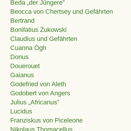
Beda „der Jüngere”
Beocca von Chertsey und Gefährten
Bertrand
Bonifatius Żukowski
Claudius und Gefährten
Cuanna Ógh
Donus
Douerouet
Gaianus
Godefried von Aleth
Godobert von Angers
Julius
Africanus
Lucidus
Franziskus von Piceleone
Nikolaus Thomacellus