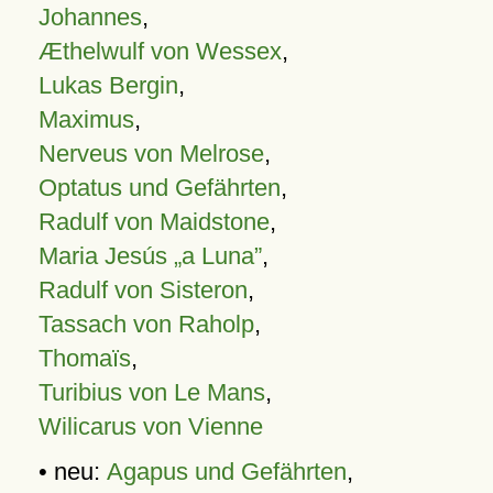
Johannes
,
Æthelwulf von Wessex
,
Lukas Bergin
,
Maximus
,
Nerveus von Melrose
,
Optatus und Gefährten
,
Radulf von Maidstone
,
Maria Jesús „a Luna”
,
Radulf von Sisteron
,
Tassach von Raholp
,
Thomaïs
,
Turibius von Le Mans
,
Wilicarus von Vienne
• neu:
Agapus und Gefährten
,