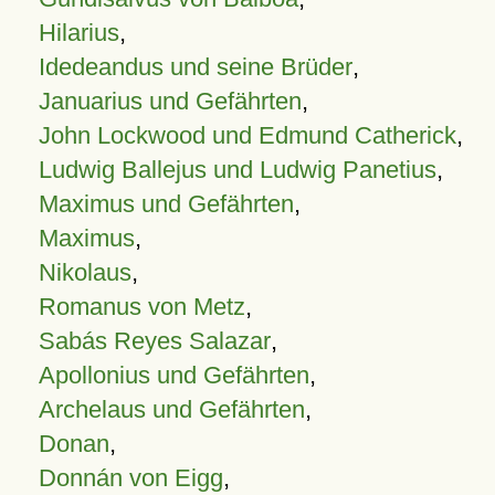
Hilarius
,
Idedeandus und seine Brüder
,
Januarius und Gefährten
,
John Lockwood und Edmund Catherick
,
Ludwig Ballejus und Ludwig Panetius
,
Maximus und Gefährten
,
Maximus
,
Nikolaus
,
Romanus von Metz
,
Sabás Reyes Salazar
,
Apollonius und Gefährten
,
Archelaus und Gefährten
,
Donan
,
Donnán von Eigg
,