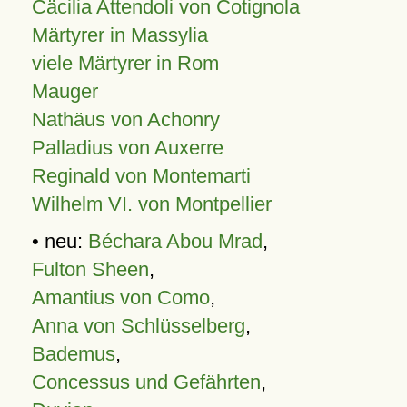
Cäcilia Attendoli von Cotignola
Märtyrer in Massylia
viele Märtyrer in Rom
Mauger
Nathäus von Achonry
Palladius von Auxerre
Reginald von Montemarti
Wilhelm VI. von Montpellier
• neu:
Béchara Abou Mrad
,
Fulton Sheen
,
Amantius von Como
,
Anna von Schlüsselberg
,
Bademus
,
Concessus und Gefährten
,