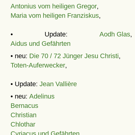
Antonius vom heiligen Gregor
,
Maria vom heiligen Franziskus
,
• Update:
Aodh Glas
,
Aidus und Gefährten
• neu:
Die 70 / 72 Jünger Jesu Christi
,
Toten-Auferwecker
,
• Update:
Jean Vallière
• neu:
Adelinus
Bernacus
Christian
Chlothar
Cyriacus und Gefährten