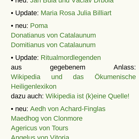
• neu:
Jan Bula und Václav Drbola
• Update:
Maria Rosa Julia Billiart
• neu:
Poma
Donatianus von Catalaunum
Domitianus von Catalaunum
• Update:
Ritualmordlegenden
aus gegebenem Anlass:
Wikipedia und das Ökumenische
Heiligenlexikon
dazu auch:
Wikipedia ist (k)eine Quelle!
• neu:
Aedh von Achard-Finglas
Maedhog von Clonmore
Agericus von Tours
Angelus von Vitoria