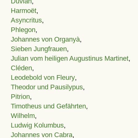
Duvian
,
Harmoët
,
Asyncritus
,
Phlegon
,
Johannes von Organyà
,
Sieben Jungfrauen
,
Julian vom heiligen Augustinus Martinet
,
Cléden
,
Leodebold von Fleury
,
Theodor und Pausilypus
,
Pitrion
,
Timotheus und Gefährten
,
Wilhelm
,
Ludwig Kolumbus
,
Johannes von Cabra
,