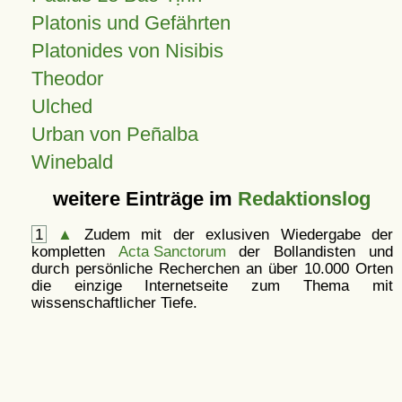
Platonis und Gefährten
Platonides von Nisibis
Theodor
Ulched
Urban von Peñalba
Winebald
weitere Einträge im
Redaktionslog
1
▲
Zudem mit der exlusiven Wiedergabe der
kompletten
Acta Sanctorum
der Bollandisten und
durch persönliche Recherchen an über 10.000 Orten
die einzige Internetseite zum Thema mit
wissenschaftlicher Tiefe.