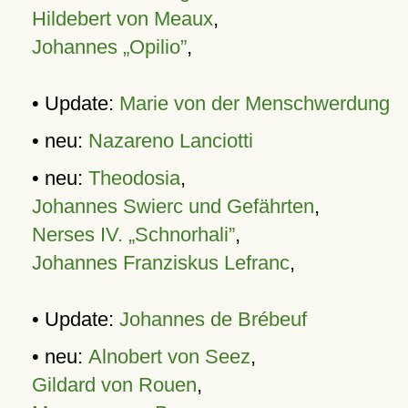
Hildebert von Meaux
,
Johannes „Opilio”
,
• Update:
Marie von der Menschwerdung
• neu:
Nazareno Lanciotti
• neu:
Theodosia
,
Johannes Swierc und Gefährten
,
Nerses IV. „Schnorhali”
,
Johannes Franziskus Lefranc
,
• Update:
Johannes de Brébeuf
• neu:
Alnobert von Seez
,
Gildard von Rouen
,