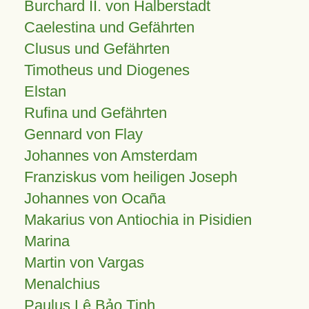
Burchard II. von Halberstadt
Caelestina und Gefährten
Clusus und Gefährten
Timotheus und Diogenes
Elstan
Rufina und Gefährten
Gennard von Flay
Johannes von Amsterdam
Franziskus vom heiligen Joseph
Johannes von Ocaña
Makarius von Antiochia in Pisidien
Marina
Martin von Vargas
Menalchius
Paulus Lê Bảo Tịnh