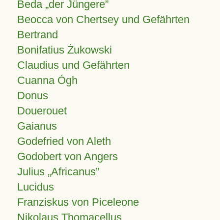
Beda „der Jüngere”
Beocca von Chertsey und Gefährten
Bertrand
Bonifatius Żukowski
Claudius und Gefährten
Cuanna Ógh
Donus
Douerouet
Gaianus
Godefried von Aleth
Godobert von Angers
Julius
Africanus
Lucidus
Franziskus von Piceleone
Nikolaus Thomacellus