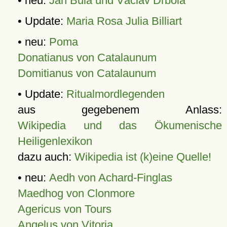
• neu:
Jan Bula und Václav Drbola
• Update:
Maria Rosa Julia Billiart
• neu:
Poma
Donatianus von Catalaunum
Domitianus von Catalaunum
• Update:
Ritualmordlegenden
aus gegebenem Anlass:
Wikipedia und das Ökumenische
Heiligenlexikon
dazu auch:
Wikipedia ist (k)eine Quelle!
• neu:
Aedh von Achard-Finglas
Maedhog von Clonmore
Agericus von Tours
Angelus von Vitoria