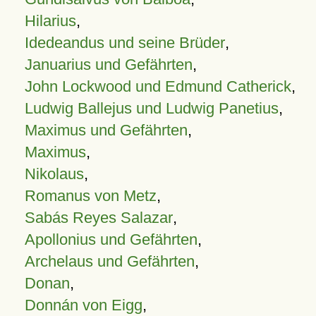
Hilarius
,
Idedeandus und seine Brüder
,
Januarius und Gefährten
,
John Lockwood und Edmund Catherick
,
Ludwig Ballejus und Ludwig Panetius
,
Maximus und Gefährten
,
Maximus
,
Nikolaus
,
Romanus von Metz
,
Sabás Reyes Salazar
,
Apollonius und Gefährten
,
Archelaus und Gefährten
,
Donan
,
Donnán von Eigg
,