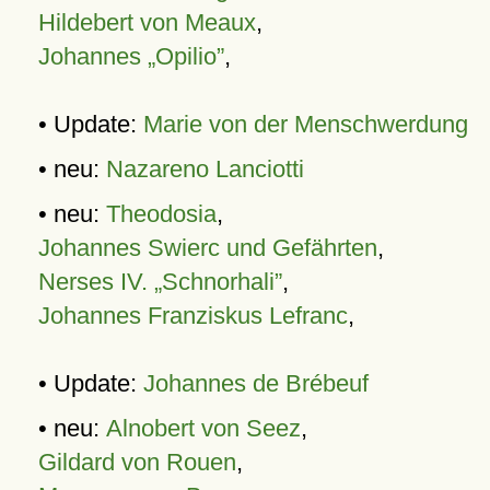
Hildebert von Meaux
,
Johannes „Opilio”
,
• Update:
Marie von der Menschwerdung
• neu:
Nazareno Lanciotti
• neu:
Theodosia
,
Johannes Swierc und Gefährten
,
Nerses IV. „Schnorhali”
,
Johannes Franziskus Lefranc
,
• Update:
Johannes de Brébeuf
• neu:
Alnobert von Seez
,
Gildard von Rouen
,