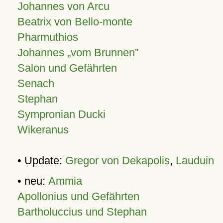
Johannes von Arcu
Beatrix von Bello-monte
Pharmuthios
Johannes
vom Brunnen
Salon und Gefährten
Senach
Stephan
Sympronian Ducki
Wikeranus
• Update:
Gregor von Dekapolis
,
Lauduin
• neu:
Ammia
Apollonius und Gefährten
Bartholuccius und Stephan