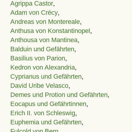
Agrippa Castor
,
Adam von Crécy
,
Andreas von Montereale
,
Anthusa von Konstantinopel
,
Anthousa von Mantinea
,
Balduin und Gefährten
,
Basilius von Parion
,
Kedron von Alexandria
,
Cyprianus und Gefährten
,
David Uribe Velasco
,
Demes und Protion und Gefährten
,
Eocapus und Gefährtinnen
,
Erich II. von Schleswig
,
Euphemia und Gefährten
,
Fulcold von Bern
,