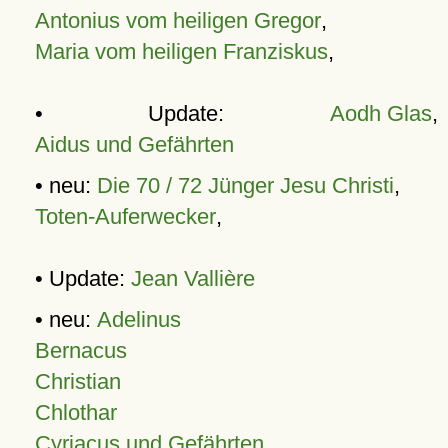
Antonius vom heiligen Gregor
,
Maria vom heiligen Franziskus
,
• Update:
Aodh Glas
,
Aidus und Gefährten
• neu:
Die 70 / 72 Jünger Jesu Christi
,
Toten-Auferwecker
,
• Update:
Jean Vallière
• neu:
Adelinus
Bernacus
Christian
Chlothar
Cyriacus und Gefährten