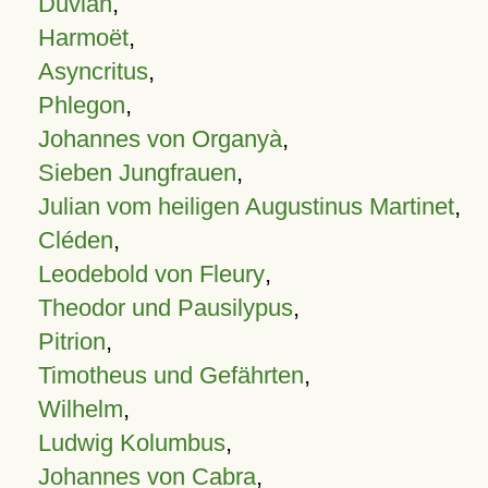
Duvian
,
Harmoët
,
Asyncritus
,
Phlegon
,
Johannes von Organyà
,
Sieben Jungfrauen
,
Julian vom heiligen Augustinus Martinet
,
Cléden
,
Leodebold von Fleury
,
Theodor und Pausilypus
,
Pitrion
,
Timotheus und Gefährten
,
Wilhelm
,
Ludwig Kolumbus
,
Johannes von Cabra
,