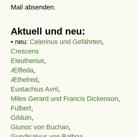
Mail absenden.
Aktuell und neu:
• neu:
Celerinus und Gefährten
,
Crescens
Eleutherius
,
Ælfleda
,
Æthelred
,
Eustachius Avril
,
Miles Gerard und Francis Dickenson
,
Fulbert
,
Gilduin
,
Giunoc von Buchan
,
Gundisalvus von Balboa
,