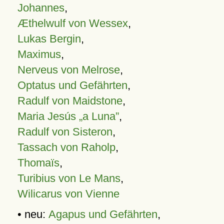
Johannes
,
Æthelwulf von Wessex
,
Lukas Bergin
,
Maximus
,
Nerveus von Melrose
,
Optatus und Gefährten
,
Radulf von Maidstone
,
Maria Jesús „a Luna”
,
Radulf von Sisteron
,
Tassach von Raholp
,
Thomaïs
,
Turibius von Le Mans
,
Wilicarus von Vienne
• neu:
Agapus und Gefährten
,