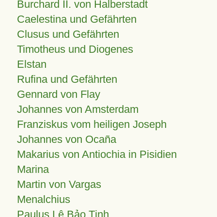
Burchard II. von Halberstadt
Caelestina und Gefährten
Clusus und Gefährten
Timotheus und Diogenes
Elstan
Rufina und Gefährten
Gennard von Flay
Johannes von Amsterdam
Franziskus vom heiligen Joseph
Johannes von Ocaña
Makarius von Antiochia in Pisidien
Marina
Martin von Vargas
Menalchius
Paulus Lê Bảo Tịnh