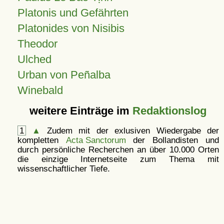
Platonis und Gefährten
Platonides von Nisibis
Theodor
Ulched
Urban von Peñalba
Winebald
weitere Einträge im
Redaktionslog
1
▲
Zudem mit der exlusiven Wiedergabe der
kompletten
Acta Sanctorum
der Bollandisten und
durch persönliche Recherchen an über 10.000 Orten
die einzige Internetseite zum Thema mit
wissenschaftlicher Tiefe.