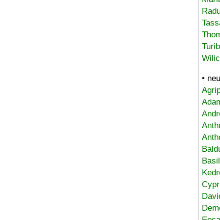
Radu
Tass
Tho
Turi
Wili
• ne
Agri
Adam
Andr
Anth
Anth
Bald
Basi
Kedr
Cypr
Davi
Deme
Eoca