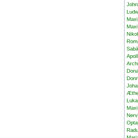
John
Ludw
Maxi
Max
Niko
Roma
Sabá
Apol
Arch
Don
Donn
Joha
Æthe
Luka
Max
Nerv
Opta
Radu
Mari