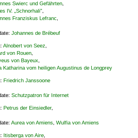
nnes Swierc und Gefährten
,
es IV. „Schnorhali”
,
nnes Franziskus Lefranc
,
date:
Johannes de Brébeuf
u:
Alnobert von Seez
,
ard von Rouen
,
eus von Bayeux
,
a Katharina vom heiligen Augustinus de Longprey
u:
Friedrich Janssoone
date:
Schutzpatron für Internet
u:
Petrus der Einsiedler
,
date:
Aurea von Amiens
,
Wulfia von Amiens
u:
Itisberga von Aire
,