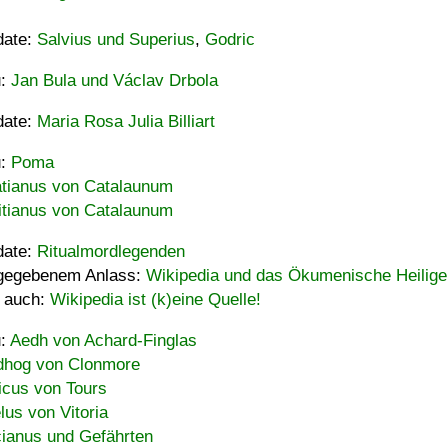
date:
Salvius und Superius
,
Godric
u:
Jan Bula und Václav Drbola
date:
Maria Rosa Julia Billiart
u:
Poma
tianus von Catalaunum
tianus von Catalaunum
date:
Ritualmordlegenden
gegebenem Anlass:
Wikipedia und das Ökumenische Heilige
 auch:
Wikipedia ist (k)eine Quelle!
u:
Aedh von Achard-Finglas
hog von Clonmore
icus von Tours
lus von Vitoria
ianus und Gefährten