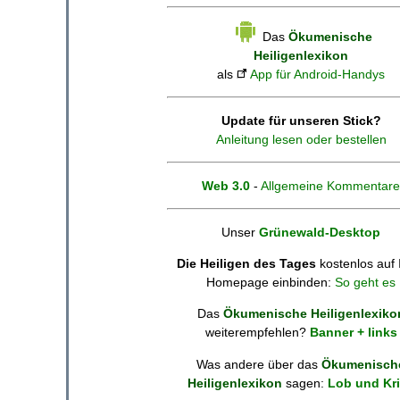
Das
Ökumenische
Heiligenlexikon
als
App für Android-Handys
Update für unseren Stick?
Anleitung lesen oder bestellen
Web 3.0
-
Allgemeine Kommentare
Unser
Grünewald-Desktop
Die Heiligen des Tages
kostenlos auf 
Homepage einbinden:
So geht es
Das
Ökumenische Heiligenlexiko
weiterempfehlen?
Banner + links
Was andere über das
Ökumenisch
Heiligenlexikon
sagen:
Lob und Kri