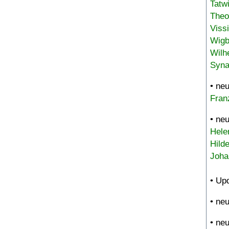
Tatw
Theo
Viss
Wigb
Wilh
Syna
• ne
Fran
• ne
Hele
Hild
Joha
• Up
• ne
• ne