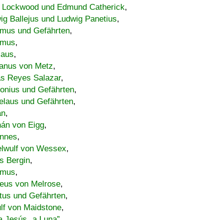
 Lockwood und Edmund Catherick
,
ig Ballejus und Ludwig Panetius
,
mus und Gefährten
,
imus
,
laus
,
nus von Metz
,
s Reyes Salazar
,
lonius und Gefährten
,
elaus und Gefährten
,
an
,
án von Eigg
,
nnes
,
lwulf von Wessex
,
s Bergin
,
imus
,
eus von Melrose
,
tus und Gefährten
,
lf von Maidstone
,
a Jesús „a Luna”
,