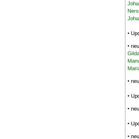
Joha
Ners
Joha
• Up
• ne
Gild
Manv
Mari
• ne
• Up
• ne
• Up
• ne