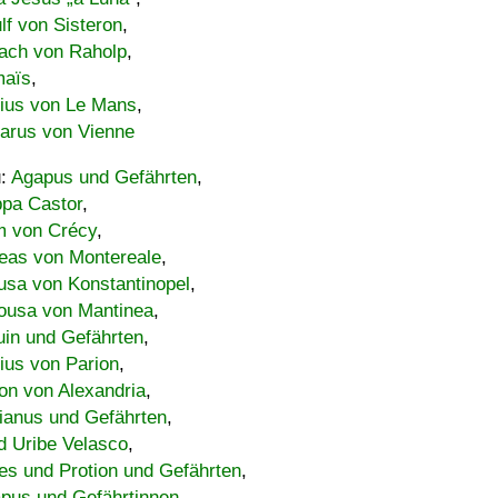
lf von Sisteron
,
ach von Raholp
,
maïs
,
bius von Le Mans
,
carus von Vienne
u:
Agapus und Gefährten
,
ppa Castor
,
 von Crécy
,
eas von Montereale
,
usa von Konstantinopel
,
ousa von Mantinea
,
uin und Gefährten
,
lius von Parion
,
on von Alexandria
,
ianus und Gefährten
,
d Uribe Velasco
,
s und Protion und Gefährten
,
pus und Gefährtinnen
,