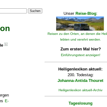
Suchen
Unser
Reise-Blog
:
kon
Reisen zu den Orten, an denen die Hei
lebten und verehrt werden.
lle
1
Zum ersten Mal hier?
Einführungstext anzeigen!
Heiligenlexikon aktuell:
200. Todestag:
Johanna-Antida Thouret
Heiligenlexikon aktuell-Archiv
rgen
ses
E-
Tageslosung