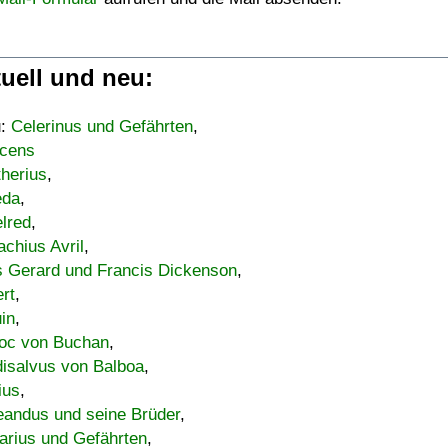
uell und neu:
u:
Celerinus und Gefährten
,
cens
therius
,
eda
,
lred
,
achius Avril
,
s Gerard und Francis Dickenson
,
ert
,
uin
,
oc von Buchan
,
isalvus von Balboa
,
ius
,
eandus und seine Brüder
,
arius und Gefährten
,