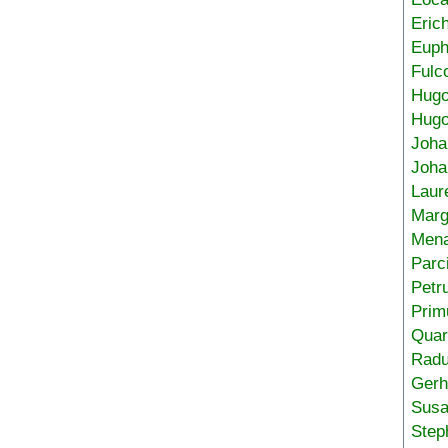
Eric
Euph
Fulc
Hug
Hugo
Joha
Joha
Laur
Marg
Mena
Parc
Petr
Prim
Quar
Radu
Gerh
Sus
Step