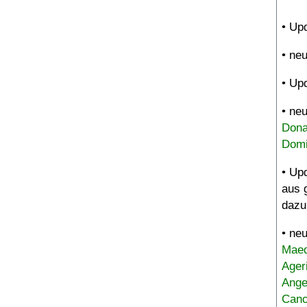
• Up
• ne
• Up
• ne
Dona
Domi
• Up
aus 
dazu
• ne
Maed
Ager
Ange
Canc