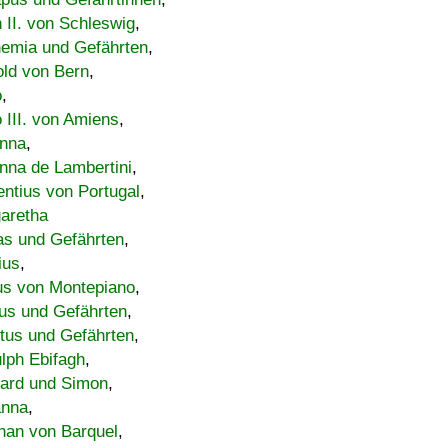
h II. von Schleswig
,
emia und Gefährten
,
old von Bern
,
o
,
 III. von Amiens
,
nna
,
nna de Lambertini
,
entius von Portugal
,
aretha
s und Gefährten
,
ius
,
us von Montepiano
,
us und Gefährten
,
tus und Gefährten
,
lph Ebifagh
,
ard und Simon
,
anna
,
han von Barquel
,