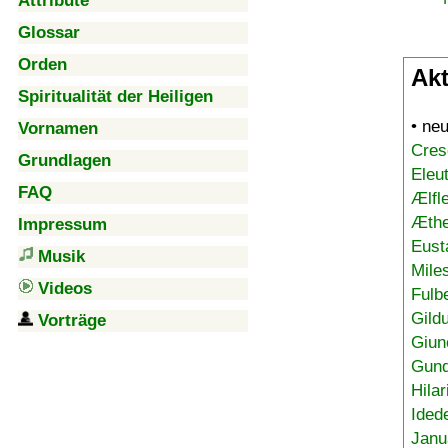
Attribute
Glossar
Orden
Akt
Spiritualität der Heiligen
• ne
Vornamen
Cres
Grundlagen
Eleu
FAQ
Ælfl
Æthe
Impressum
Eust
Musik
Mile
Videos
Fulb
Gild
Vorträge
Giun
Gund
Hilar
Ided
Janu