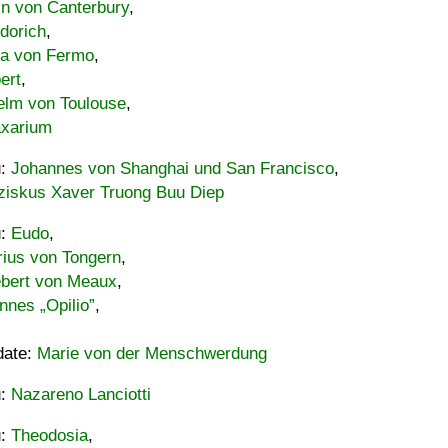
in von Canterbury
,
dorich
,
ia von Fermo
,
ert
,
elm von Toulouse
,
xarium
u:
Johannes von Shanghai und San Francisco
,
ziskus Xaver Truong Buu Diep
u:
Eudo
,
rius von Tongern
,
ebert von Meaux
,
nnes „Opilio”
,
date:
Marie von der Menschwerdung
u:
Nazareno Lanciotti
u:
Theodosia
,