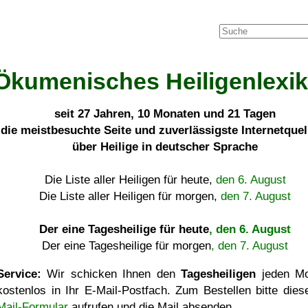
Ökumenisches Heiligenlexi
seit
27 Jahren, 10 Monaten und 21 Tagen
die meistbesuchte Seite und zuverlässigste Internetque
über Heilige in deutscher Sprache
Die Liste aller Heiligen für heute,
den 6. August
Die Liste aller Heiligen für morgen,
den 7. August
Der eine Tagesheilige für heute
, den 6. August
Der eine Tagesheilige für morgen
, den 7. August
Service:
Wir schicken Ihnen den
Tagesheiligen
jeden Mo
kostenlos in Ihr E-Mail-Postfach. Zum Bestellen bitte die
Mail-Formular
aufrufen und die Mail absenden.